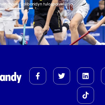
inen maali. Salibandyn tulospalvelussa.