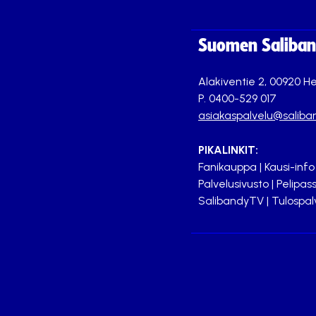
Suomen Saliband
Alakiventie 2, 00920 He
P. 0400-529 017
asiakaspalvelu@saliban
PIKALINKIT:
Fanikauppa
|
Kausi-info
Palvelusivusto
|
Pelipass
SalibandyTV
|
Tulospal