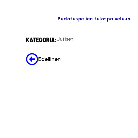
Pudotuspelien tulospalveluun.
Uutiset
KATEGORIA:
Edellinen