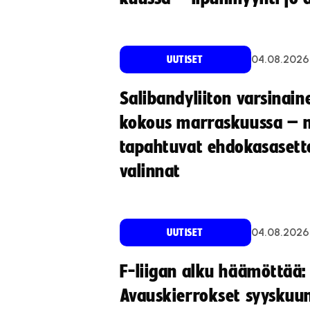
04.08.2026
UUTISET
Salibandyliiton varsinain
kokous marraskuussa – 
tapahtuvat ehdokasasette
valinnat
04.08.2026
UUTISET
F-liigan alku häämöttää:
Avauskierrokset syyskuu