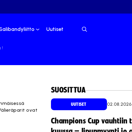
Salibandyliitto
Uutiset
 !
SUOSITTUA
simmäisessä
02.08.2026
UUTISET
Välieräparit ovat
Champions Cup vauhtiin 
kuussa – lipunmyynti jo 