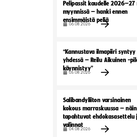
Pelipassit kaudelle 2026–27
myynnissä – hanki ennen
ensimmäistä peliä
06.08.2026
“Kannustava ilmapiiri syntyy
yhdessä – Reilu Aikuinen -pil
käynnistyy”
05.08.2026
Salibandyliiton varsinainen
kokous marraskuussa – näin
tapahtuvat ehdokasasettelu 
valinnat
04.08.2026