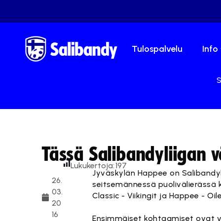
Tulospalvelu
Info
S
Tässä Salibandyliigan v
Lukukertoja:
197
Jyväskylän Happee on Salibandyli
26.
seitsemännessä puolivälierässä ko
03.
Classic - Viikingit ja Happee - Oile
20
16
Ensimmäiset kohtaamiset ovat v