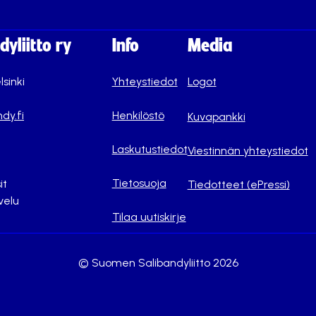
yliitto ry
Info
Media
lsinki
Yhteystiedot
Logot
dy.fi
Henkilöstö
Kuvapankki
Laskutustiedot
Viestinnän yhteystiedot
Tietosuoja
it
Tiedotteet (ePressi)
velu
Tilaa uutiskirje
© Suomen Salibandyliitto 2026