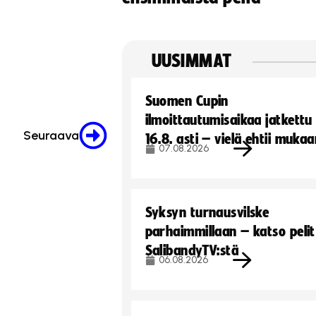
UUSIMMAT
Suomen Cupin
ilmoittautumisaikaa jatkettu
Seuraava
16.8. asti – vielä ehtii muka
07.08.2026
Syksyn turnausvilske
parhaimmillaan – katso pelit
SalibandyTV:stä
06.08.2026