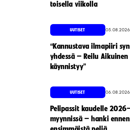
toisella viikolla
05.08.2026
UUTISET
“Kannustava ilmapiiri sy
yhdessä – Reilu Aikuinen 
käynnistyy”
06.08.2026
UUTISET
Pelipassit kaudelle 2026
myynnissä – hanki ennen
ensimmäistä peliä