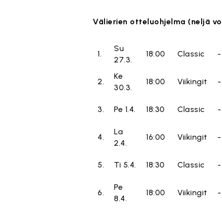
Välierien otteluohjelma (neljä vo
Su
1.
18:00
Classic
-
27.3.
Ke
2.
18:00
Viikingit
-
30.3.
3.
Pe 1.4.
18:30
Classic
-
La
4.
16:00
Viikingit
-
2.4.
5.
Ti 5.4.
18:30
Classic
-
Pe
6.
18:00
Viikingit
-
8.4.