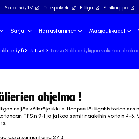
SalibandyTV
Tulospalvelu
F-liiga
Fanikauppa
Sarjat
Harrastaminen
Maajoukkueet
alibandy.fi
Uutiset
Tässä Salibandyliigan välierien ohjelma
älierien ohjelma !
igan neljäs välieräjoukkue. Happee löi liigahistorian en
tonaan TPS:n 9-1 ja jatkaa semifinaaleihin voitoin 4-3. 
rs.
uorossa sunnuntaina 27.3.