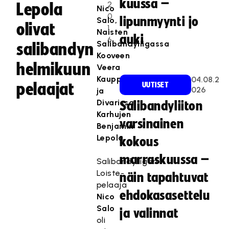
kuussa –
2
Lepola
Nico
0
lipunmyynti jo
Salo,
olivat
1
Naisten
auki
6
Salibandyliigassa
salibandyn
Kooveen
helmikuun
Veera
Kauppi
04.08.2
pelaajat
UUTISET
026
ja
Divarissa
Salibandyliiton
Karhujen
varsinainen
Benjamin
Lepola.
kokous
marraskuussa –
Salibandyliigan
Loiste-
näin tapahtuvat
pelaaja
ehdokasasettelu
Nico
Salo
ja valinnat
oli