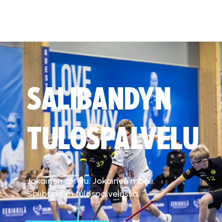
SALIBANDYN
TULOSPALVELU
Jokainen ottelu. Jokainen maali.
Salibandyn tulospalvelussa.