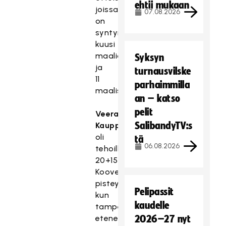
ehtii mukaan
joissa
07.08.2026
on
syntynyt
kuusi
maalia
Syksyn
ja
turnausvilske
11
parhaimmilla
maalisyöttöä.
an – katso
pelit
Veera
SalibandyTV:s
Kauppi
oli
tä
06.08.2026
tehoillaan
20+15=35
Kooveen
pisteykkönen
Pelipassit
kun
kaudelle
tamperelaiset
eteneivät
2026–27 nyt