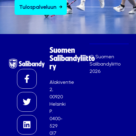
Tulospalveluun
Suomen
© Suomen
Salibandyliitto
Salibandyliitto
ry
2026
Alakiventie
2,
00920
Helsinki
P.
0400-
529
017