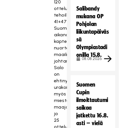
120
Salibandy
ottelua
tehoilla
mukana OP
41+47=88.
Pohjolan
Suomen
liikuntapäiväs
aikanaan
sä
kapteenina
Olympiastadi
nuorten
maailmanmestariksi
onilla 15.8.
08.08.2026
johtanut
Salo
on
ehtinyt
Suomen
urakoida
Cupin
myös
ilmoittautumi
miesten
maajoukkueessa
saikaa
jo
jatkettu 16.8.
25
asti – vielä
ottelua,