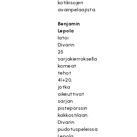
kotikisojen
avainpelaajista.
Benjamin
Lepola
latoi
Divarin
25
sarjakierroksella
komeat
tehot
41+20,
jotka
oikeuttivat
sarjan
pistepörssin
kakkostilaan.
Divarin
pudotuspeleissä
Lepola,