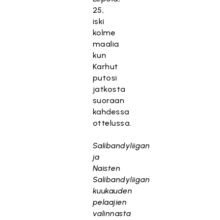
25,
iski
kolme
maalia
kun
Karhut
putosi
jatkosta
suoraan
kahdessa
ottelussa.
Salibandyliigan
ja
Naisten
Salibandyliigan
kuukauden
pelaajien
valinnasta