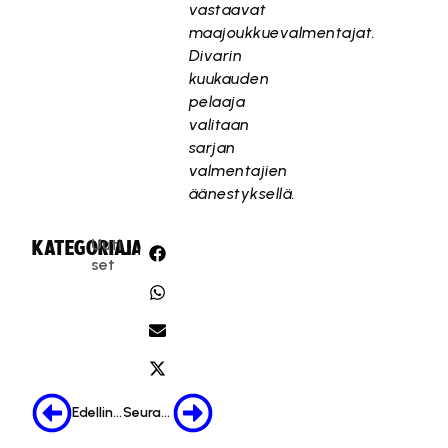
vastaavat
maajoukkuevalmentajat.
Divarin
kuukauden
pelaaja
valitaan
sarjan
valmentajien
äänestyksellä.
Uuti
KATEGORIA:
JAA:
set
Edellinen
Seuraava