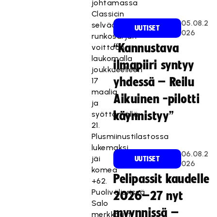
johtamassa
Classicin
05.08.2
selvään
UUTISET
026
runkosarjan
“Kannustava
voittoon
laukomalla
ilmapiiri syntyy
joukkueelleen
yhdessä – Reilu
17
maalia
Aikuinen -pilotti
ja
syöttämällä
käynnistyy”
21.
Plusmiinustilastossa
lukemaksi
06.08.2
jäi
UUTISET
026
komea
Pelipassit kaudelle
+62.
Puolivälierissä
2026–27 nyt
Salo
myynnissä –
merkkautti