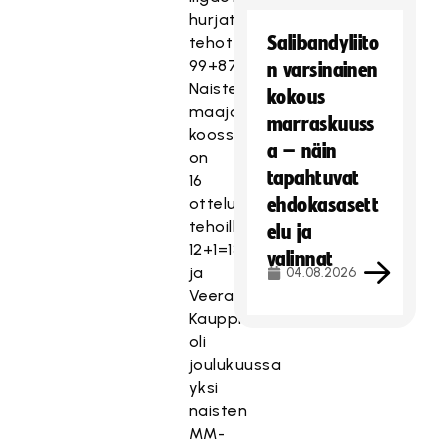
hurjat
Salibandyliito
tehot
99+87=186.
n varsinainen
Naisten
kokous
maajoukkueessa
marraskuuss
koossa
a – näin
on
tapahtuvat
16
ottelua
ehdokasasett
tehoilla
elu ja
12+1=13,
valinnat
ja
04.08.2026
Veera
Kauppi
oli
joulukuussa
yksi
naisten
MM-