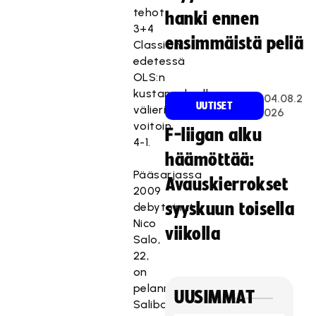
tehot
hanki ennen
3+4
ensimmäistä peliä
Classicin
edetessä
OLS:n
kustannuksella
04.08.2
UUTISET
välieriin
026
voitoin
F-liigan alku
4-1.
häämöttää:
Pääsarjassa
Avauskierrokset
2009
syyskuun toisella
debytoinut
Nico
viikolla
Salo,
22,
on
pelannut
UUSIMMAT
Salibandyliigassa