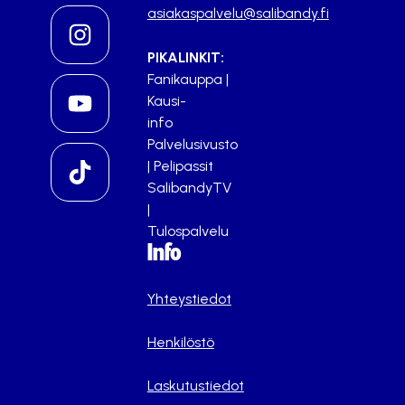
asiakaspalvelu@salibandy.fi
PIKALINKIT:
Fanikauppa
|
Kausi-
info
Palvelusivusto
|
Pelipassit
SalibandyTV
|
Tulospalvelu
Info
Yhteystiedot
Henkilöstö
Laskutustiedot