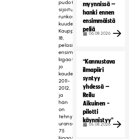
pudotuspeleihin
myynnissä –
sijoituttuaan
hanki ennen
runkosarjassa
ensimmäistä
kuudensiksi.
peliä
Kauppi,
06.08.2026
18,
pelasi
ensimmäiset
liigaottelunsa
“Kannustava
jo
ilmapiiri
kaudella
syntyy
2011-
yhdessä –
2012,
Reilu
ja
hän
Aikuinen -
on
pilotti
tehnyt
käynnistyy”
uransa
05.08.2026
75
liigaottelusssa