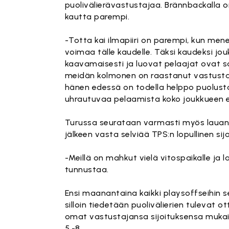
puolivälierävastustajaa. Brännbackalla o
kautta parempi.
-Totta kai ilmapiiri on parempi, kun mene
voimaa tälle kaudelle. Täksi kaudeksi 
kaavamaisesti ja luovat pelaajat ovat saa
meidän kolmonen on raastanut vastusta
hänen edessä on todella helppo puolusta
uhrautuvaa pelaamista koko joukkueen e
Turussa seurataan varmasti myös lauantai
jälkeen vasta selviää TPS:n lopullinen sij
-Meillä on mahkut vielä vitospaikalle ja 
tunnustaa.
Ensi maanantaina kaikki playsoffseihin s
silloin tiedetään puolivälierien tulevat
omat vastustajansa sijoituksensa mukais
5.-8.