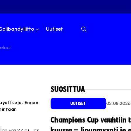
Salibandyliitto
Uutiset
elaa!
SUOSITTUA
ayoffseja. Ennen
02.08.2026
UUTISET
hintään
Champions Cup vauhtiin 
kuussa – lipunmyynti jo 
lan Erä 27 p). Jos