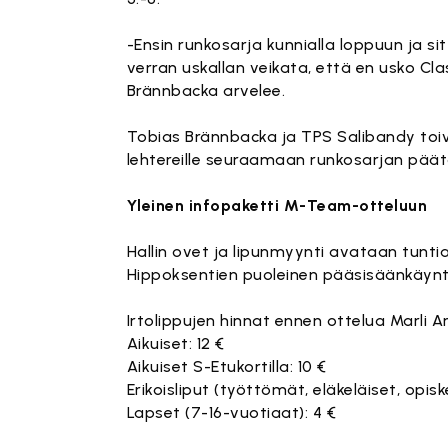
-Ensin runkosarja kunnialla loppuun ja si
verran uskallan veikata, että en usko Cl
Brännbacka arvelee.
Tobias Brännbacka ja TPS Salibandy toiv
lehtereille seuraamaan runkosarjan päät
Yleinen infopaketti M-Team-otteluun
Hallin ovet ja lipunmyynti avataan tuntia
Hippoksentien puoleinen pääsisäänkäynt
Irtolippujen hinnat ennen ottelua Marli 
Aikuiset: 12 €
Aikuiset S-Etukortilla: 10 €
Erikoisliput (työttömät, eläkeläiset, opiske
Lapset (7-16-vuotiaat): 4 €