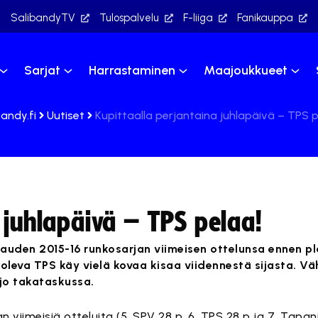
SalibandyTV
Tulospalvelu
F-liiga
Fanikauppa
Sarjat
Harrastaminen
Maajoukkueet
bandy.fi
Uutiset
Kupittaalla perjantaina juhlapäivä – TPS p
 juhlapäivä – TPS pelaa!
kauden 2015-16 runkosarjan viimeisen ottelunsa ennen pl
oleva TPS käy vielä kovaa kisaa viidennestä sijasta. Vä
 jo takataskussa.
 viimeisiä otteluita (5. SPV 28 p, 6. TPS 28 p ja 7. Tapani