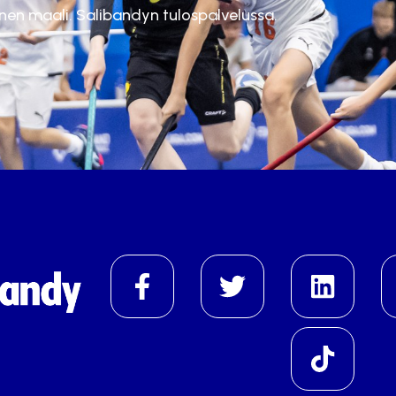
inen maali. Salibandyn tulospalvelussa.