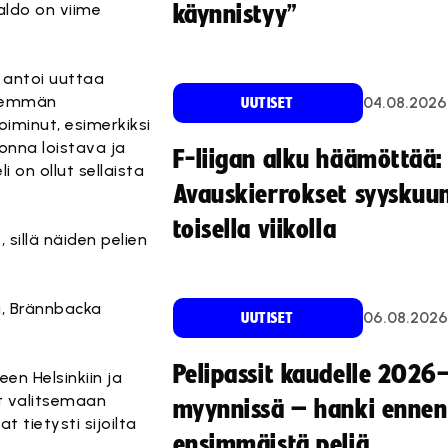
aldo on viime
käynnistyy”
a antoi uuttaa
ähemmän
04.08.2026
UUTISET
oiminut, esimerkiksi
uonna loistava ja
F-liigan alku häämöttää:
on ollut sellaista
Avauskierrokset syyskuu
toisella viikolla
sillä näiden pelien
la, Brännbacka
06.08.2026
UUTISET
Pelipassit kaudelle 2026
en Helsinkiin ja
ät valitsemaan
myynnissä – hanki ennen
tietysti sijoilta
ensimmäistä peliä