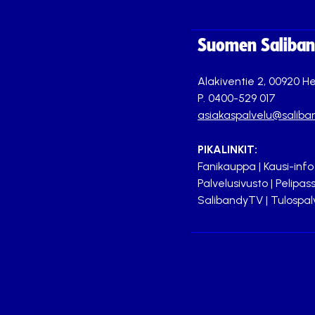
Suomen Saliband
Alakiventie 2, 00920 He
P. 0400-529 017
asiakaspalvelu@saliban
PIKALINKIT:
Fanikauppa
|
Kausi-info
Palvelusivusto
|
Pelipass
SalibandyTV
|
Tulospal