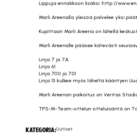
Lippuja ennakkoon lisäksi: http://www.e
Marli Areenalla yleisöä palvelee yksi pä
Kupittaan Marli Areena on lähellä keskus
Marli Areenalle pääsee kätevästi seuraavil
Linja 7 ja 7A
Linja 61
Linja 700 ja 701
Linja 13 kulkee myös läheltä kääntyen Uud
Marli Areenan paikoitus on Veritas Stadi
TPS-M-Team-ottelun otteluisäntä on Talli
Uutiset
KATEGORIA: