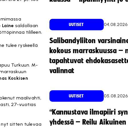
poimimassa
04.08.2026
UUTISET
e Laine
saldollaan
töpinnaa tililleen.
Salibandyliiton varsinain
ne tulee ryskeellä
kokous marraskuussa – 
tapahtuvat ehdokasasette
apuu Turkuun. M-
valinnat
t marraskuun
nas Koskisen
05.08.2026
UUTISET
okenut maalivahti,
 asti, 27-vuotias
“Kannustava ilmapiiri sy
yhdessä – Reilu Aikuinen 
ja nyt sitten tulevaa