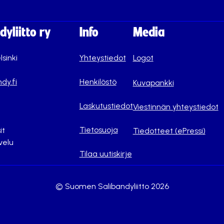
yliitto ry
Info
Media
lsinki
Yhteystiedot
Logot
dy.fi
Henkilöstö
Kuvapankki
Laskutustiedot
Viestinnän yhteystiedot
Tietosuoja
it
Tiedotteet (ePressi)
velu
Tilaa uutiskirje
© Suomen Salibandyliitto 2026