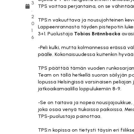
3
TPS voittaa perjantaina, on se vähintää
.
2
TPS:n vakuuttava ja nousujohteinen kevä
0
Lappeenrannasta täyden pistepotin lukem
1
3+1. Puolustaja
Tobias Brännbacka
avasi
6
-Peli kulki, mutta kolmannessa erässä väh
päälle. Kokonaisuudessa kuitenkin hyvää 
TPS päättää tämän vuoden runkosarjansa
Team on tällä hetkellä suoran säilyjän 
lopussa Helsingissä varsinaisen peliaja
jatkoaikamaalilla loppulukemiin 8-9.
-Se on taitava ja nopea nousijajoukkue,
joka osaa venyä tiukoissa paikoissa. Meidä
TPS-puolustaja painottaa.
TPS:n kopissa on tietysti täysin eri fiiliks