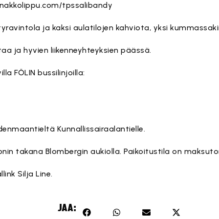
nnakkolippu.com/tpssalibandy
ätyravintola ja kaksi aulatilojen kahviota, yksi kummassa
taa ja hyvien liikenneyhteyksien päässä.
la FÖLIN bussilinjoilla:
enmaantieltä Kunnallissairaalantielle.
onin takana Blombergin aukiolla. Paikoitustila on maksuto
nk Silja Line.
JAA: