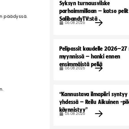
Syksyn turnausvilske
parhaimmillaan – katso pelit
kin päädyssä.
SalibandyTV:stä
06.08.2026
Pelipassit kaudelle 2026–27
myynnissä – hanki ennen
ensimmäistä peliä
06.08.2026
n.
“Kannustava ilmapiiri syntyy
yhdessä – Reilu Aikuinen -pil
käynnistyy”
05.08.2026