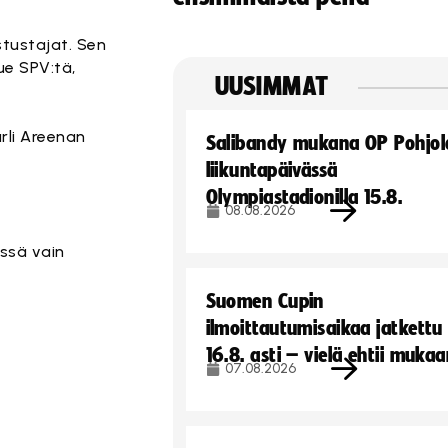
stustajat. Sen
ue SPV:tä,
UUSIMMAT
rli Areenan
Salibandy mukana OP Pohjol
liikuntapäivässä
Olympiastadionilla 15.8.
08.08.2026
össä vain
Suomen Cupin
ilmoittautumisaikaa jatkettu
16.8. asti – vielä ehtii muka
07.08.2026