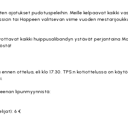
tten ajatukset pudotuspeleihin. Meille kelpaavat kaikki va
assicin tai Happeen valitsevan viime vuoden mestarijoukk
ottavat kaikki huippusalibandyn ystävät perjantaina Ma
östä!
 ennen ottelua, eli klo 17.30. TPS:n kotiottelussa on käyt
i.
Areenan lipunmyynnistä:
lijat): 6 €