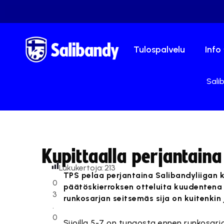
Tulospalvelu
Info
Sali
Kupittaalla perjantaina
Lukukertoja:
213
TPS pelaa perjantaina Salibandyliigan 
0
päätöskierroksen otteluita kuudentena 
3
runkosarjan seitsemäs sija on kuitenkin
.
0
Sijoilla 5-7 on tungosta ennen runkosarjan