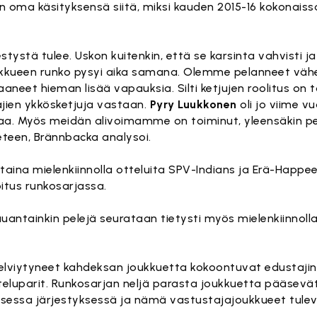
n oma käsityksensä siitä, miksi kauden 2015-16 kokonaiss
stystä tulee. Uskon kuitenkin, että se karsinta vahvisti j
joukkueen runko pysyi aika samana. Olemme pelanneet v
neet hieman lisää vapauksia. Silti ketjujen roolitus on t
jien ykkösketjuja vastaan.
Pyry Luukkonen
oli jo viime v
a. Myös meidän alivoimamme on toiminut, yleensäkin peli 
teen, Brännbacka analysoi.
na mielenkiinnolla otteluita SPV-Indians ja Erä-Happee, 
oitus runkosarjassa.
lauantainkin pelejä seurataan tietysti myös mielenkiinnol
elviytyneet kahdeksan joukkuetta kokoontuvat edustajine
 otteluparit. Runkosarjan neljä parasta joukkuetta pääsev
essa järjestyksessä ja nämä vastustajajoukkueet tulevat 