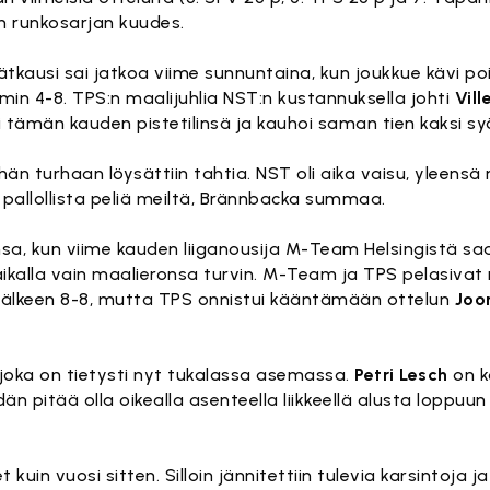
n runkosarjan kuudes.
tkausi sai jatkoa viime sunnuntaina, kun joukkue kävi 
in 4-8. TPS:n maalijuhlia NST:n kustannuksella johti
Vill
 tämän kauden pistetilinsä ja kauhoi saman tien kaksi syöt
än turhaan löysättiin tahtia. NST oli aika vaisu, yleensä 
pallollista peliä meiltä, Brännbacka summaa.
, kun viime kauden liiganousija M-Team Helsingistä sa
paikalla vain maalieronsa turvin. M-Team ja TPS pelasiva
n jälkeen 8-8, mutta TPS onnistui kääntämään ottelun
Joo
 joka on tietysti nyt tukalassa asemassa.
Petri Lesch
on k
n pitää olla oikealla asenteella liikkeellä alusta loppuun
et kuin vuosi sitten. Silloin jännitettiin tulevia karsintoja 