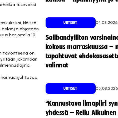
rheilua tukevaksi
04.08.2026
eskuksiksi. Näistä
UUTISET
n pelaajia ohjataan
us harjoitella 10
Salibandyliiton varsinain
kokous marraskuussa – 
n tavoitteena on
tapahtuvat ehdokasasette
 pyritään jakamaan
valinnat
lmennuslajina.
aa harhaanjohtavaa
05.08.2026
UUTISET
“Kannustava ilmapiiri sy
yhdessä – Reilu Aikuinen 