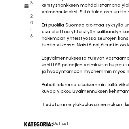
3
kehityshankkeen mahdollistamana yläk
.
valmennukseksi. Siitä tulee osa uutta 
2
0
Eri puolilla Suomea aloittaa syksyllä 
1
osa aloittaa yhteistyön salibandyn kan
6
hakemaan yhteistyössä seurojen kanssa
tuntia viikossa. Näistä neljä tuntia on
Lajivalmennuksesta tulevat vastaama
kehittää pelaajien valmiuksia huippu
ja hyödyntämään myöhemmin myös muis
Pahoittelemme aikaisemmin tällä viik
kuvaa yläkouluvalmennuksen kehittämi
Tiedotamme yläkouluvalmennuksen kehi
Uutiset
KATEGORIA: