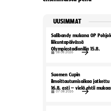
UUSIMMAT
Salibandy mukana OP Pohjol
liikuntapäivässä
Olympiastadionilla 15.8.
08.08.2026
Suomen Cupin
ilmoittautumisaikaa jatkettu
16.8. asti – vielä ehtii muka
07.08.2026