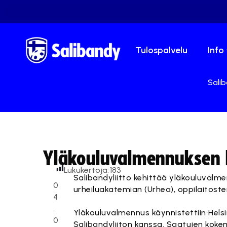
Tulospalvelu
Info
Salib
Yläkouluvalmennuksen k
Lukukertoja:
183
Salibandyliitto kehittää yläkouluval
0
urheiluakatemian (Urhea), oppilaitoste
4
.
Yläkouluvalmennus käynnistettiin Hels
0
Salibandyliiton kanssa. Saatujen ko