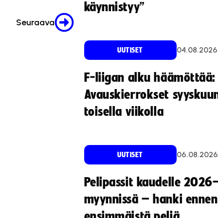
käynnistyy”
Seuraava
04.08.2026
UUTISET
F-liigan alku häämöttää:
Avauskierrokset syyskuu
toisella viikolla
06.08.2026
UUTISET
Pelipassit kaudelle 2026
myynnissä – hanki ennen
ensimmäistä peliä