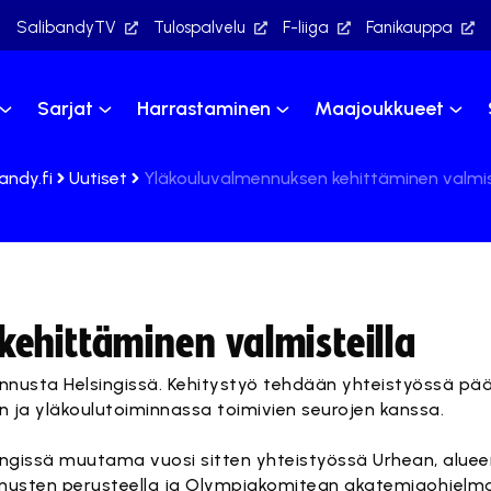
SalibandyTV
Tulospalvelu
F-liiga
Fanikauppa
Sarjat
Harrastaminen
Maajoukkueet
andy.fi
Uutiset
Yläkouluvalmennuksen kehittäminen valmist
ehittäminen valmisteilla
mennusta Helsingissä. Kehitystyö tehdään yhteistyössä p
n ja yläkoulutoiminnassa toimivien seurojen kanssa.
ingissä muutama vuosi sitten yhteistyössä Urhean, aluee
kemusten perusteella ja Olympiakomitean akatemiaohjelm