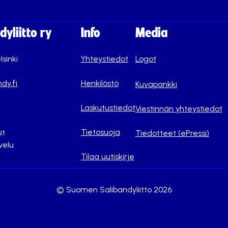
yliitto ry
Info
Media
lsinki
Yhteystiedot
Logot
dy.fi
Henkilöstö
Kuvapankki
Laskutustiedot
Viestinnän yhteystiedot
Tietosuoja
it
Tiedotteet (ePressi)
velu
Tilaa uutiskirje
© Suomen Salibandyliitto 2026