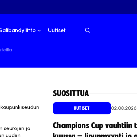
Salibandyliitto
Uutiset
eilla
SUOSITTUA
ääkaupunkiseudun
02.08.2026
UUTISET
Champions Cup vauhtiin 
n seurojen ja
kuussa – lipunmyynti jo 
an uuden