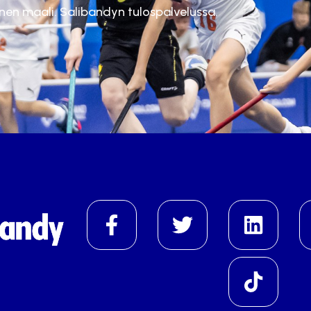
inen maali. Salibandyn tulospalvelussa.