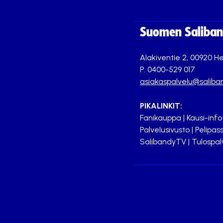
Suomen Saliband
Alakiventie 2, 00920 He
P. 0400-529 017
asiakaspalvelu@saliban
PIKALINKIT:
Fanikauppa
|
Kausi-info
Palvelusivusto
|
Pelipass
SalibandyTV
|
Tulospal