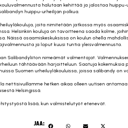
ouluvalmennusta halutaan kehittää ja jalostaa huippu-u
salibandyn huippu-urheilijan polkua.
urheiluyläkouluja, joita nimitetään jatkossa myös osaamisk
ssa. Helsinkiin kouluja on tavoitteena saada kolme, joihi
. Näissä osaamiskeskuksissa on koulun ohella mahdollisu
 lajivalmennusta ja loput kuusi tuntia yleisvalmennusta.
an Salibandyliiton nimeämät valmentajat. Valmennukse
-urheiluun tähtäävään harjoitteluun. Saatuja kokemuksia
sa Suomen urheiluyläkouluissa, joissa salibandy on va
olla nettisivuillamme hetken aikaa olleen uutisen antam
sestä Helsingissä.
tystyöstä lisää, kun valmistelutyöt etenevät.
JAA: