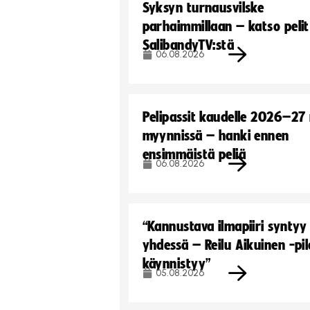
Syksyn turnausvilske
parhaimmillaan – katso pelit
SalibandyTV:stä
06.08.2026
Pelipassit kaudelle 2026–27
myynnissä – hanki ennen
ensimmäistä peliä
06.08.2026
“Kannustava ilmapiiri syntyy
yhdessä – Reilu Aikuinen -pil
käynnistyy”
05.08.2026