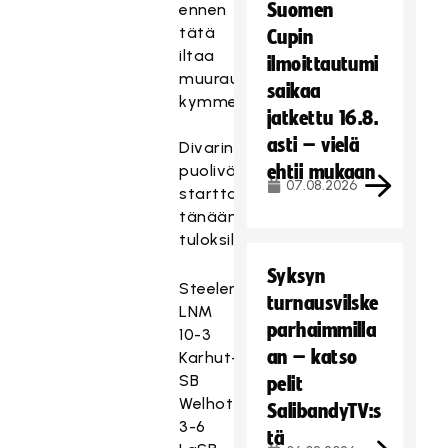
Suomen
ennen
tätä
Cupin
iltaa
ilmoittautumi
muurautunut
saikaa
kymmenes.
jatkettu 16.8.
asti – vielä
Divarin
puolivälierät
ehtii mukaan
07.08.2026
starttasivat
tänään
tuloksilla
Syksyn
Steelers-
turnausvilske
LNM
parhaimmilla
10-3
an – katso
Karhut-
SB
pelit
Welhot
SalibandyTV:s
3-6
tä