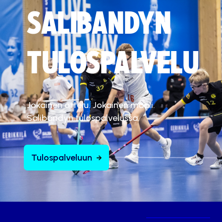
SALIBANDYN
TULOSPALVELU
Jokainen ottelu. Jokainen maali.
Salibandyn tulospalvelussa.
Tulospalveluun