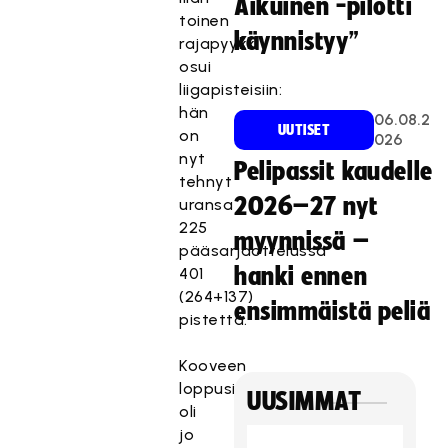
Aikuinen -pilotti
toinen
käynnistyy”
rajapyykki
osui
liigapisteisiin:
hän
06.08.2
UUTISET
on
026
nyt
Pelipassit kaudelle
tehnyt
2026–27 nyt
uransa
225
myynnissä –
pääsarjaottelussa
hanki ennen
401
(264+137)
ensimmäistä peliä
pistettä.
Kooveen
loppusijoitukseksi
UUSIMMAT
oli
jo