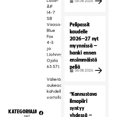
LaSB-
06.08.2026
ÅIF
14-7
SB
Pelipassit
Vaasa-
Blue
kaudelle
Fox
2026–27 nyt
4-5
myynnissä –
ja.
hanki ennen
(Johnny
ensimmäistä
Ojala
63.57).
peliä
06.08.2026
Välieräpaikka
aukeaa
kahdella
“Kannustava
voitolla.
ilmapiiri
syntyy
Uuti
KATEGORIA:
JAA:
yhdessä –
set