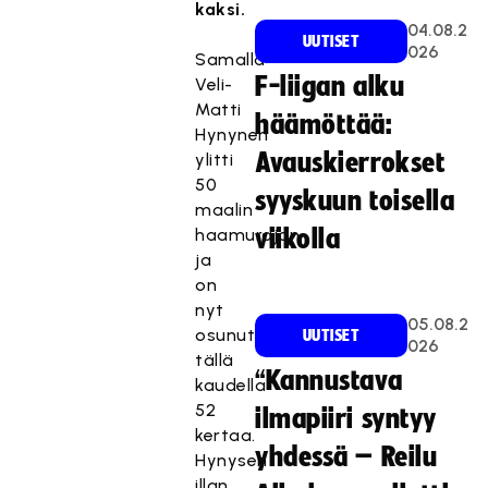
kaksi.
04.08.2
UUTISET
026
Samalla
F-liigan alku
Veli-
Matti
häämöttää:
Hynynen
Avauskierrokset
ylitti
50
syyskuun toisella
maalin
haamurajan
viikolla
ja
on
nyt
05.08.2
osunut
UUTISET
026
tällä
“Kannustava
kaudella
52
ilmapiiri syntyy
kertaa.
yhdessä – Reilu
Hynysen
illan