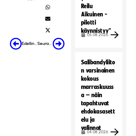
Reilu
Aikuinen -
pilotti
käynnistyy”
05.08.2026
Edellinen
Seuraava
Salibandyliito
n varsinainen
kokous
marraskuuss
a – näin
tapahtuvat
ehdokasasett
elu ja
valinnat
04.08.2026