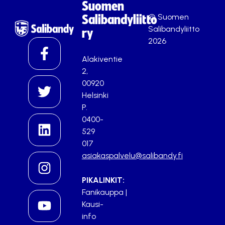
Suomen
© Suomen
Salibandyliitto
Salibandyliitto
ry
2026
Alakiventie
2,
00920
Helsinki
P.
0400-
529
017
asiakaspalvelu@salibandy.fi
PIKALINKIT:
Fanikauppa
|
Kausi-
info