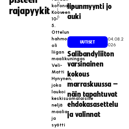
0
lipunmyynti jo
kotonaan
rajapyykit
1
Kooveen
auki
6
10-
5.
Ottelun
hahmo
04.08.2
UUTISET
026
oli
liigan
Salibandyliiton
maalikuningas
varsinainen
Veli-
Matti
kokous
Hynynen,
marraskuussa –
joka
laukoi
näin tapahtuvat
keskisuomalaisille
ehdokasasettelu
neljä
maalia
ja valinnat
ja
syötti