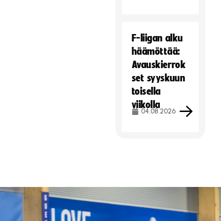
F-liigan alku
häämöttää:
Avauskierrok
set syyskuun
toisella
viikolla
04.08.2026