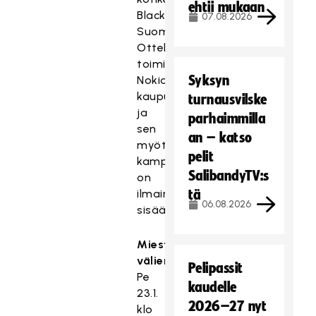
ehtii mukaan
Blackbirdsin
07.08.2026
Suomisarjasta.
Otteluisäntänä
toimii
Syksyn
Nokian
kaupunki
turnausvilske
ja
parhaimmilla
sen
an – katso
myötä
pelit
kamppailuun
SalibandyTV:s
on
ilmainen
tä
06.08.2026
sisäänpääsy.
Miesten
välierät
Pelipassit
Pe
kaudelle
23.1.
2026–27 nyt
klo