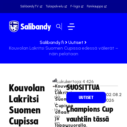
SalibandyTV
Tulospalvelu
F-liiga
Fanikauppa
Salibandy.fi
Uutiset
Kouvolan Lakritsi Suomen Cupissa edessä välierät –
näin pelataan
Lukukertoja:
4 426
Kouvolan
Kouvolan
SUOSITTUA
Ma
Lakritsi
02.08.2
Lakritsi
rkk
UUTISET
Suomen
026
u
Cupissa
Suomen
Champions Cup
Hu
ollaan
op
vauhtiin tässä
jo
Cupissa
on
loppusuoralla.