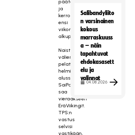
päätetään
ja
Salibandyliito
kerrotaan
n varsinainen
ensi
kokous
viikon
alkupuolella.
marraskuuss
a – näin
Naisten
tapahtuvat
välierät
ehdokasasett
pelataan
elu ja
helmikuun
valinnat
alussa.
04.08.2026
SaiPa
saa
vieraakseen
EräViikingit.
TPS:n
vastus
selvisi
vastikään,