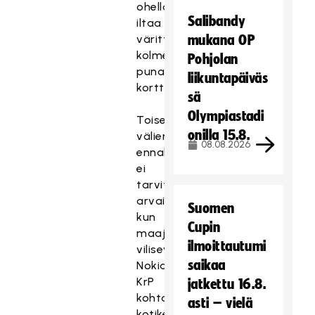
ohella
Salibandy
iltaa
väritti
mukana OP
kolme
Pohjolan
punaista
liikuntapäiväs
korttia.
sä
Olympiastadi
Toisessa
onilla 15.8.
välierässä
08.08.2026
ennakkosuosikkia
ei
tarvitse
arvailla,
Suomen
kun
Cupin
maajoukkuemiehiä
ilmoittautumi
vilisevä
saikaa
Nokian
KrP
jatkettu 16.8.
kohtaa
asti – vielä
kotikentällään