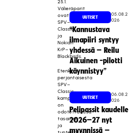
25.1.
Välieräparit
05.08.2
ovat
UUTISET
026
SPV–
“Kannustava
Classic
ja
ilmapiiri syntyy
Nokian
yhdessä – Reilu
KrP–
Blackbirds.
Aikuinen -pilotti
käynnistyy”
Etenkin
perjantaisesta
SPV–
Classic-
06.08.2
UUTISET
kamppailusta
026
on
Pelipassit kaudelle
odotettavissa
tasainen
2026–27 nyt
ja
myynnissä –
tunteitakin