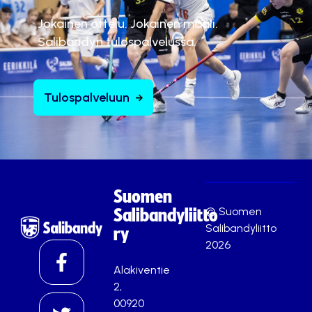
Jokainen ottelu. Jokainen maali.
Salibandyn tulospalvelussa.
Tulospalveluun
Suomen
© Suomen
Salibandyliitto
Salibandyliitto
ry
2026
Alakiventie
2,
00920