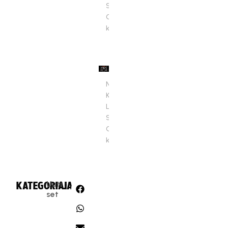
Suomen
Cupin
kaavio
Naisten
Kouvolan
Lakritsi
Suomen
Cupin
kaavio
Uuti
KATEGORIA:
JAA:
set