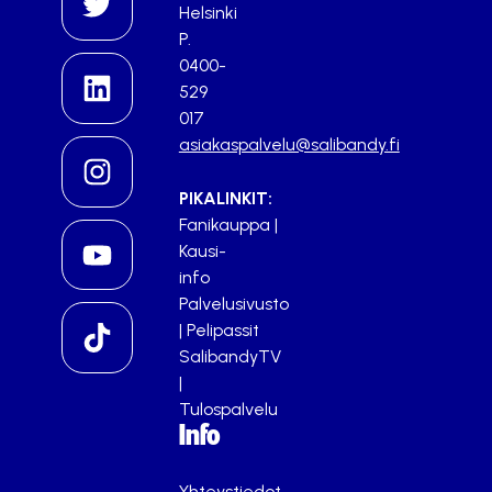
Helsinki
P.
0400-
529
017
asiakaspalvelu@salibandy.fi
PIKALINKIT:
Fanikauppa
|
Kausi-
info
Palvelusivusto
|
Pelipassit
SalibandyTV
|
Tulospalvelu
Info
Yhteystiedot