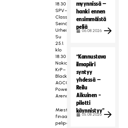
myynnissä –
18.30
SPV–
hanki ennen
Classic,
ensimmäistä
Seinäjoen
peliä
Urheilutalo
06.08.2026
Su
25.1.
klo
“Kannustava
18.30
Nokian
ilmapiiri
KrP–
syntyy
Blackbirds,
yhdessä –
AGCO
Reilu
Power
Aikuinen -
Arena
pilotti
Miesten
käynnistyy”
05.08.2026
finaalin
pelipaikka