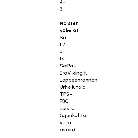
4-
3.
Naisten
välierät
Su
1.2.
klo
14
SaiPa–
EräViikingit,
Lappeenrannan
Urheilutalo
TPS–
FBC
Loisto
(ajankohta
vielä
avoin)