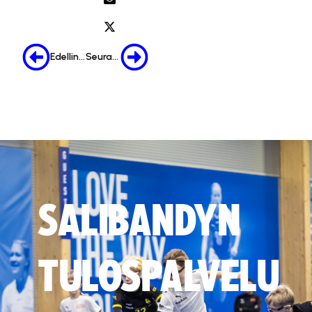
Edellinen
Seuraava
SALIBANDYN
TULOSPALVELU