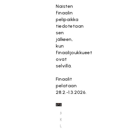
Naisten
finaalin
pelipaikka
tiedotetaan
sen
jälkeen,
kun
finaalijoukkueet
ovat
selvillä.
Finaalit
pelataan
28.2.-1.3.2026.
Miesten
Kouvola
Lakritsi