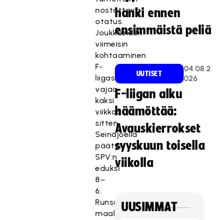
nostattava
hanki ennen
otatus.
ensimmäistä peliä
Joukkueiden
viimeisin
kohtaaminen
F-
04.08.2
UUTISET
liigassa
026
vajaa
F-liigan alku
kaksi
häämöttää:
viikkoa
sitten
Avauskierrokset
Seinäjoella
syyskuun toisella
päätyi
SPV:n
viikolla
eduksi
8–
6.
Runsaan
UUSIMMAT
maalitarjonnan