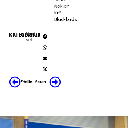
Nokian
KrP–
Blackbirds
Uuti
KATEGORIA:
JAA:
set
Edellinen
Seuraava