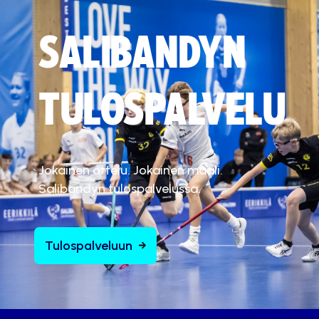
SALIBANDYN
TULOSPALVELU
Jokainen ottelu. Jokainen maali.
Salibandyn tulospalvelussa.
Tulospalveluun