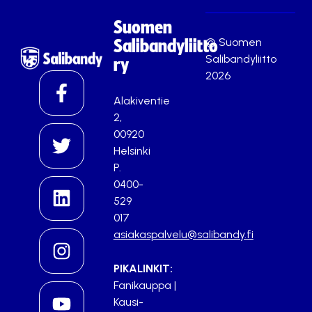
Suomen
© Suomen
Salibandyliitto
Salibandyliitto
ry
2026
Alakiventie
2,
00920
Helsinki
P.
0400-
529
017
asiakaspalvelu@salibandy.fi
PIKALINKIT:
Fanikauppa
|
Kausi-