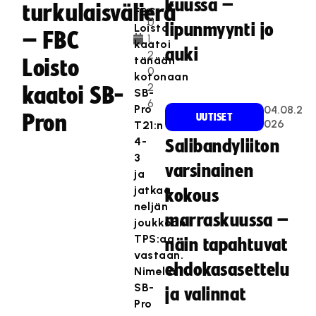
kuussa –
.
turkulaisvälierä
FBC
0
lipunmyynti jo
Loisto
– FBC
1.
kaatoi
auki
2
tänään
Loisto
0
kotonaan
2
kaatoi SB-
SB-
6
Pro
04.08.2
Pron
UUTISET
026
T21:n
4-
Salibandyliiton
3
varsinainen
ja
jatkaa
kokous
neljän
marraskuussa –
joukkoon
TPS:aa
näin tapahtuvat
vastaan.
ehdokasasettelu
Nimellä
SB-
ja valinnat
Pro