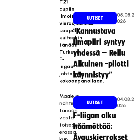
T21
cupiin
05.08.2
ilmoittautunut
UUTISET
026
vierasjoukkue
“Kannustava
saapui
kuitenkin
ilmapiiri syntyy
tänään
yhdessä – Reilu
Turkuun
F-
Aikuinen -pilotti
liigaa
johtavalla
käynnistyy”
kokoonpanollaan.
Maaleja
04.08.2
UUTISET
nähtiin
026
tänään
F-liigan alku
vasta
toisessa
häämöttää:
erässä,
Avauskierrokset
kun