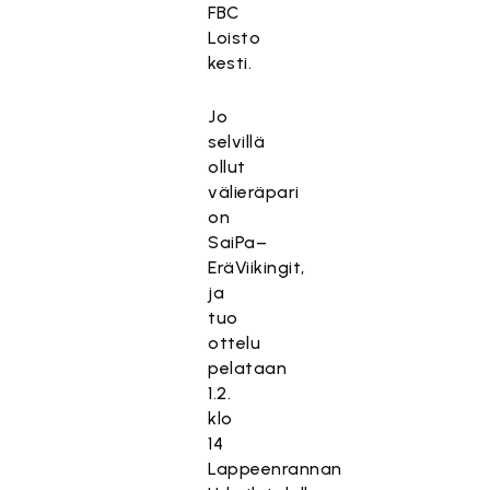
FBC
Loisto
kesti.
Jo
selvillä
ollut
välieräpari
on
SaiPa–
EräViikingit,
ja
tuo
ottelu
pelataan
1.2.
klo
14
Lappeenrannan