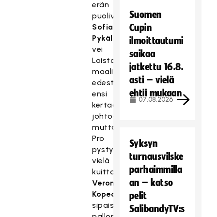
erän
Suomen
puolivälissä
Sofia
Cupin
Pykäläinen
ilmoittautumi
vei
saikaa
Loiston
jatkettu 16.8.
maalin
asti – vielä
edestä
ehtii mukaan
ensi
07.08.2026
kertaa
johtoon,
mutta
Pro
Syksyn
pystyi
turnausvilske
vielä
parhaimmilla
kuittaamaan
an – katso
Veronika
Kopeckan
pelit
sipaistessa
SalibandyTV:s
pallon