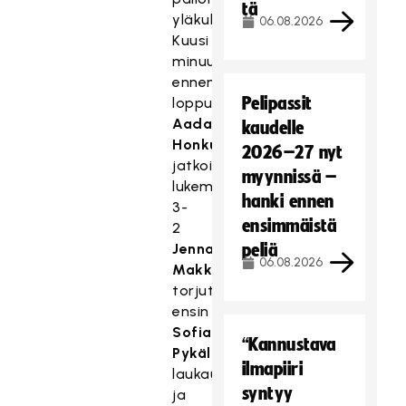
tä
yläkulmaan.
06.08.2026
Kuusi
minuuttia
ennen
Pelipassit
loppua
Aada
kaudelle
Honkuri
2026–27 nyt
jatkoi
myynnissä –
lukemiksi
hanki ennen
3-
ensimmäistä
2
Jenna
peliä
06.08.2026
Makkosen
torjuttua
ensin
Sofia
“Kannustava
Pykäläisen
ilmapiiri
laukauksen,
syntyy
ja