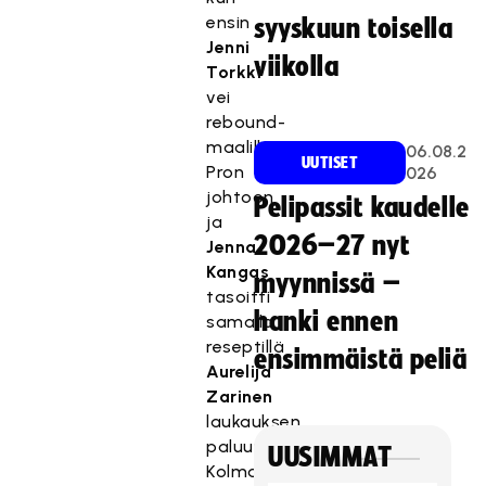
ensin
syyskuun toisella
Jenni
viikolla
Torkki
vei
rebound-
maalillaan
06.08.2
UUTISET
Pron
026
johtoon
Pelipassit kaudelle
ja
2026–27 nyt
Jenna
Kangas
myynnissä –
tasoitti
hanki ennen
samalla
reseptillä
ensimmäistä peliä
Aurelija
Zarinen
laukauksen
paluupallosta.
UUSIMMAT
Kolmannen