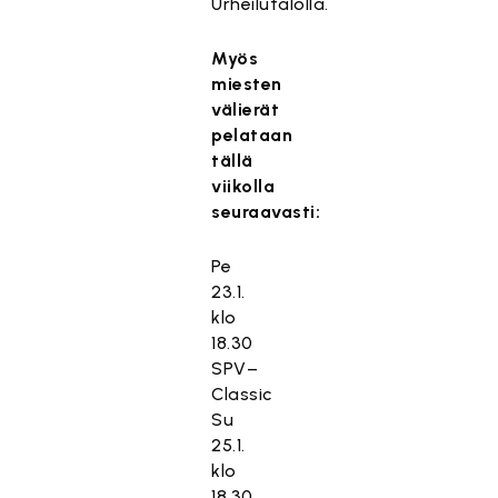
Urheilutalolla.
Myös
miesten
välierät
pelataan
tällä
viikolla
seuraavasti:
Pe
23.1.
klo
18.30
SPV–
Classic
Su
25.1.
klo
18.30