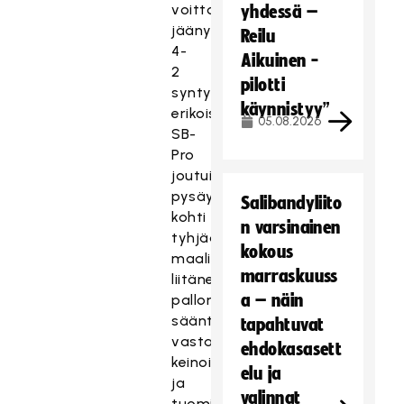
voittomaaliksi
yhdessä –
jäänyt
Reilu
4-
Aikuinen -
2
pilotti
syntyi
käynnistyy”
erikoistilanteesta.
05.08.2026
SB-
Pro
joutui
pysäyttämään
Salibandyliito
kohti
n varsinainen
tyhjää
kokous
maalia
marraskuuss
liitäneen
a – näin
pallon
sääntöjen
tapahtuvat
vastaisin
ehdokasasett
keinoin,
elu ja
ja
valinnat
tuomitusta