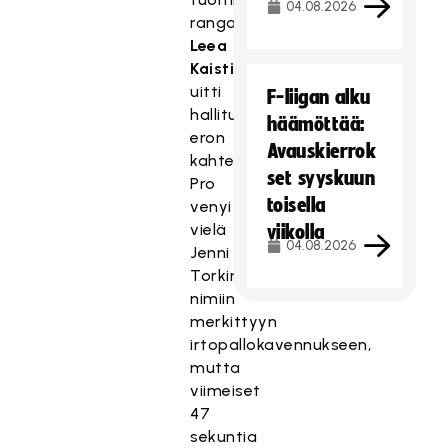
04.08.2026
rangaistuslaukauksesta
Leea
Kaisti
uitti
F-liigan alku
hallitusti
häämöttää:
eron
Avauskierrok
kahteen.
set syyskuun
Pro
toisella
venyi
vielä
viikolla
04.08.2026
Jenni
Torkin
nimiin
merkittyyn
irtopallokavennukseen,
mutta
viimeiset
47
sekuntia