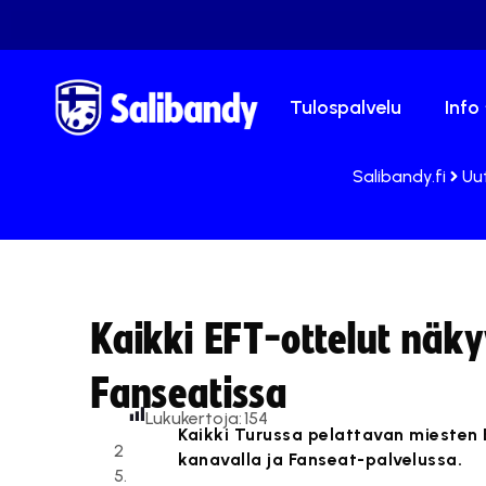
Tulospalvelu
Info
Salibandy.fi
Uu
Kaikki EFT-ottelut näky
Fanseatissa
Lukukertoja:
154
Kaikki Turussa pelattavan miesten 
2
kanavalla ja Fanseat-palvelussa.
5.