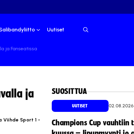
Salibandyliitto
Uutiset
lla ja Fanseatissa
SUOSITTUA
valla ja
02.08.2026
UUTISET
 Viihde Sport 1 -
Champions Cup vauhtiin 
kuussa – lipunmyynti jo 