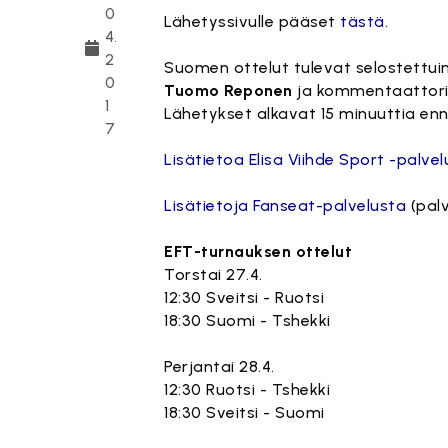
0
Lähetyssivulle pääset
tästä.
4.
2
Suomen ottelut tulevat selostettuin
0
Tuomo Reponen
ja kommentaattorin
1
Lähetykset alkavat 15 minuuttia enn
7
Lisätietoa Elisa Viihde Sport -palvel
Lisätietoja Fanseat-palvelusta
(palv
EFT-turnauksen ottelut
Torstai 27.4.
12:30 Sveitsi - Ruotsi
18:30 Suomi - Tshekki
Perjantai 28.4.
12:30 Ruotsi - Tshekki
18:30 Sveitsi - Suomi