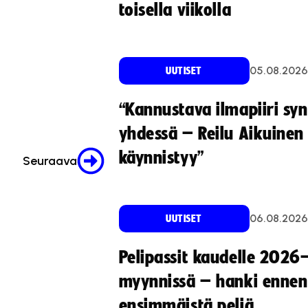
toisella viikolla
05.08.2026
UUTISET
“Kannustava ilmapiiri sy
yhdessä – Reilu Aikuinen 
käynnistyy”
Seuraava
06.08.2026
UUTISET
Pelipassit kaudelle 2026
myynnissä – hanki ennen
ensimmäistä peliä