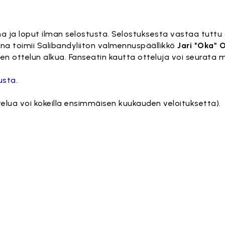
a ja loput ilman selostusta. Selostuksesta vastaa tuttu ä
a toimii Salibandyliiton valmennuspäällikkö
Jari
"Oka"
O
en ottelun alkua. Fanseatin kautta otteluja voi seurata 
usta.
elua voi kokeilla ensimmäisen kuukauden veloituksetta).