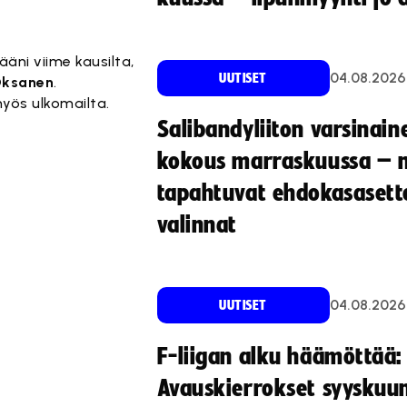
äni viime kausilta,
04.08.2026
UUTISET
ksanen
.
myös ulkomailta.
Salibandyliiton varsinain
kokous marraskuussa – 
tapahtuvat ehdokasasette
valinnat
04.08.2026
UUTISET
F-liigan alku häämöttää:
Avauskierrokset syyskuu