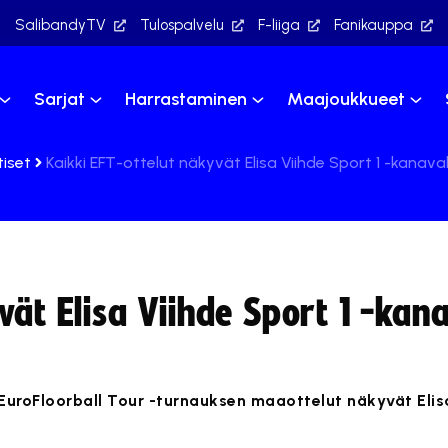
SalibandyTV
Tulospalvelu
F-liiga
Fanikauppa
Sarjat
Harrastaminen
Maajoukkueet
tiset
Kaikki EFT-ottelut näkyvät Elisa Viihde Sport 1 -kanava
vät Elisa Viihde Sport 1 -kana
EuroFloorball Tour -turnauksen maaottelut näkyvät Elisa