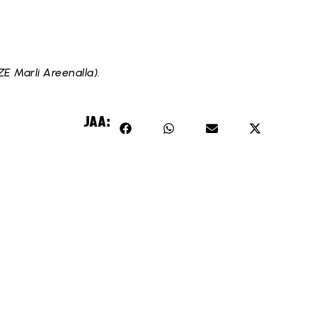
E Marli Areenalla).
JAA: