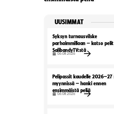
UUSIMMAT
Syksyn turnausvilske
parhaimmillaan – katso pelit
SalibandyTV:stä
06.08.2026
Pelipassit kaudelle 2026–27
myynnissä – hanki ennen
ensimmäistä peliä
06.08.2026