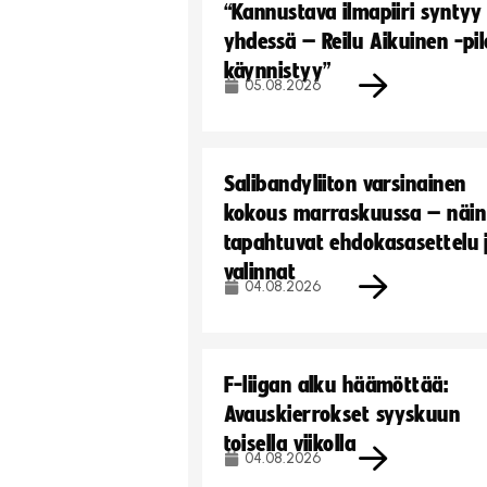
“Kannustava ilmapiiri syntyy
yhdessä – Reilu Aikuinen -pil
käynnistyy”
05.08.2026
Salibandyliiton varsinainen
kokous marraskuussa – näin
tapahtuvat ehdokasasettelu 
valinnat
04.08.2026
F-liigan alku häämöttää:
Avauskierrokset syyskuun
toisella viikolla
04.08.2026