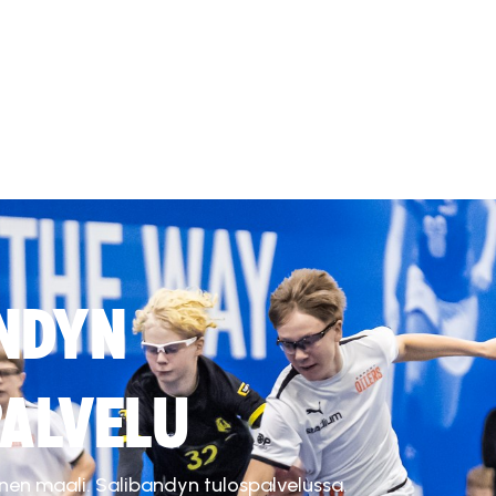
NDYN
ALVELU
inen maali. Salibandyn tulospalvelussa.