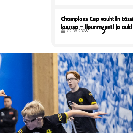
Champions Cup vauhtiin täss
kuussa – lipunmyynti jo auki
02.08.2026