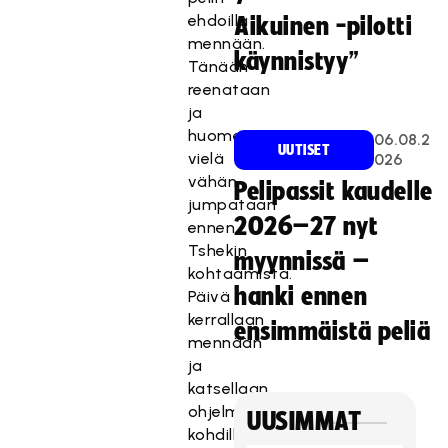
ehdoilla
Aikuinen -pilotti
mennään.
käynnistyy”
Tänään
reenataan
ja
huomenna
06.08.2
UUTISET
vielä
026
vähän
Pelipassit kaudelle
jumpataan
2026–27 nyt
ennen
Tshekin
myynnissä –
kohtaamista.
hanki ennen
Päivä
kerrallaan
ensimmäistä peliä
mennään
ja
katsellaan
ohjelma
UUSIMMAT
kohdilleen,