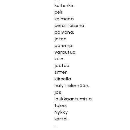
kuitenkin
peli
kolmena
perättäisenä
päivänä,
joten
parempi
varautua
kuin
joutua
sitten
kiireellä
hälyttelemään,
jos
loukkaantumisia,
tulee,
Nykky
kertoi.
-