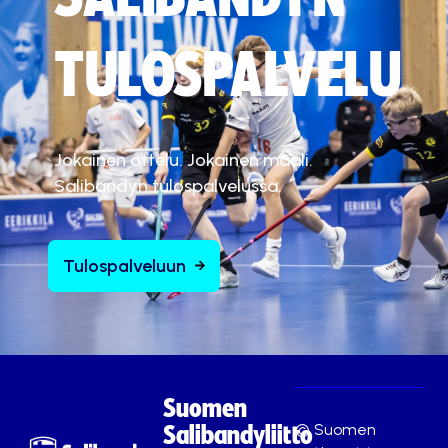
TULOSPALVELU
Jokainen ottelu. Jokainen maali.
Salibandyn tulospalvelussa.
Tulospalveluun
Suomen
© Suomen
Salibandyliitto