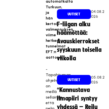
automatkalta
Turkuun,
04.08.2
ja
UUTISET
026
hän
F-liigan alku
kertoi
valmennuksen
häämöttää:
viime
Avauskierrokset
hetken
tunnelmat
syyskuun toisella
EFT:n
aattona.
viikolla
-
Tapahtuman
05.08.2
UUTISET
ohjelma
026
on
“Kannustava
meillä
sellainen,
ilmapiiri syntyy
että
yhdessä – Reilu
pelin