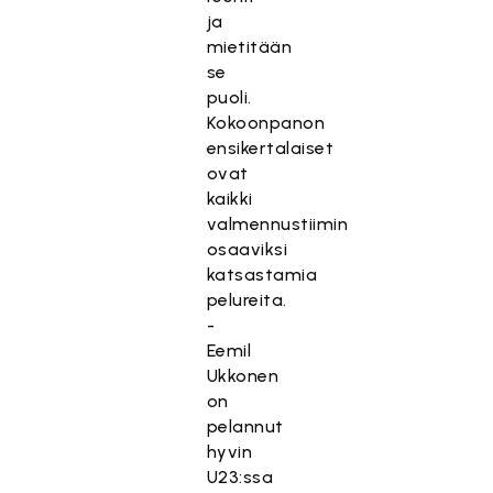
ja
mietitään
se
puoli.
Kokoonpanon
ensikertalaiset
ovat
kaikki
valmennustiimin
osaaviksi
katsastamia
pelureita.
-
Eemil
Ukkonen
on
pelannut
hyvin
U23:ssa