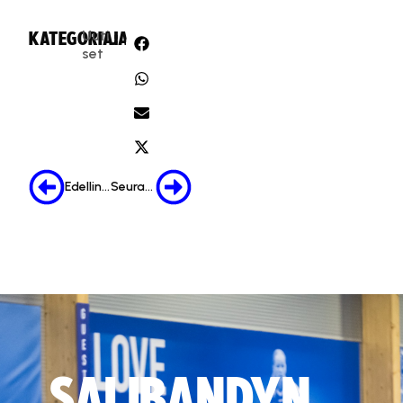
Uuti
KATEGORIA:
JAA:
set
Edellinen
Seuraava
SALIBANDYN