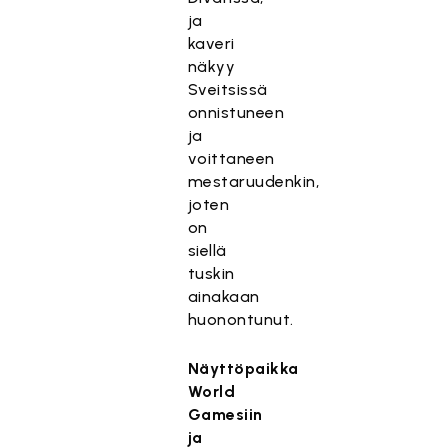
ja
kaveri
näkyy
Sveitsissä
onnistuneen
ja
voittaneen
mestaruudenkin,
joten
on
siellä
tuskin
ainakaan
huonontunut.
Näyttöpaikka
World
Gamesiin
ja