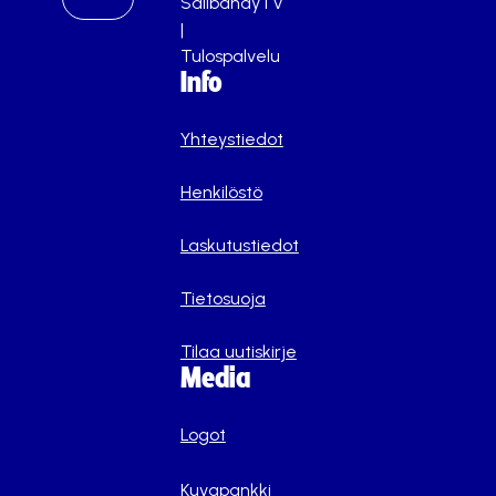
SalibandyTV
|
Tulospalvelu
Info
Yhteystiedot
Henkilöstö
Laskutustiedot
Tietosuoja
Tilaa uutiskirje
Media
Logot
Kuvapankki