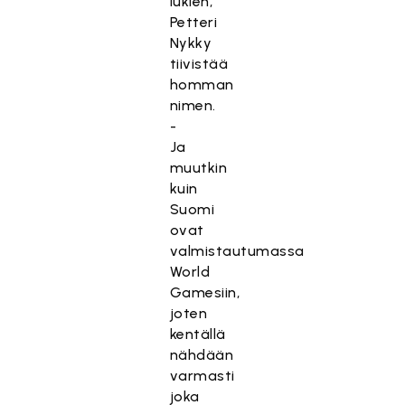
lukien,
Petteri
Nykky
tiivistää
homman
nimen.
-
Ja
muutkin
kuin
Suomi
ovat
valmistautumassa
World
Gamesiin,
joten
kentällä
nähdään
varmasti
joka