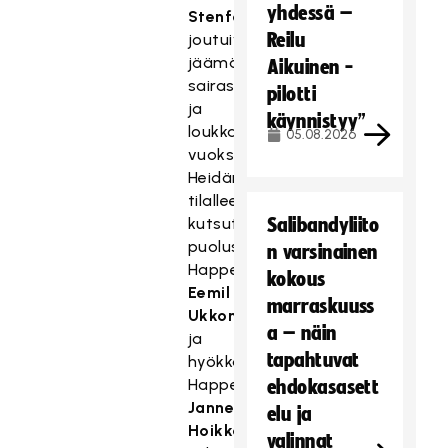
yhdessä –
Stenfors
Reilu
joutuivat
jäämään
Aikuinen -
sairastumisten
pilotti
ja
käynnistyy”
loukkaantumisten
05.08.2026
vuoksi.
Heidän
tilalleen
kutsuttiin
Salibandyliito
puolustukseen
n varsinainen
Happeen
kokous
Eemil
marraskuuss
Ukkonen
a – näin
ja
tapahtuvat
hyökkäykseen
Happeen
ehdokasasett
Janne
elu ja
Hoikkanen
valinnat