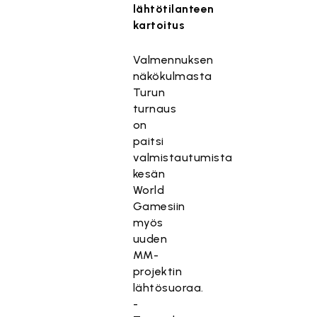
lähtötilanteen
kartoitus
Valmennuksen
näkökulmasta
Turun
turnaus
on
paitsi
valmistautumista
kesän
World
Gamesiin
myös
uuden
MM-
projektin
lähtösuoraa.
-