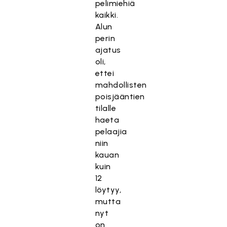
pelimiehiä
kaikki.
Alun
perin
ajatus
oli,
ettei
mahdollisten
poisjääntien
tilalle
haeta
pelaajia
niin
kauan
kuin
12
löytyy,
mutta
nyt
on