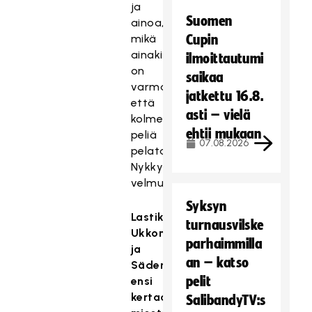
ja
Suomen
ainoa,
mikä
Cupin
ainakin
ilmoittautumi
on
saikaa
varmaa,
jatkettu 16.8.
että
asti – vielä
kolme
ehtii mukaan
peliä
07.08.2026
pelataan,
Nykky
velmuili.
Syksyn
Lastikka,
turnausvilske
Ukkonen
parhaimmilla
ja
an – katso
Säderling
pelit
ensi
kertaa
SalibandyTV:s