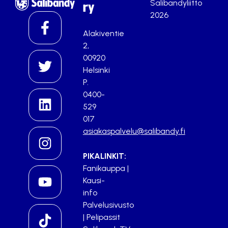
Salibandyliitto
ry
2026
Alakiventie
2,
00920
Helsinki
P.
0400-
529
017
asiakaspalvelu@salibandy.fi
PIKALINKIT:
Fanikauppa
|
Kausi-
info
Palvelusivusto
|
Pelipassit