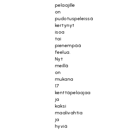
pelaajille
on
pudotuspeleissä
kertynyt
isoa
tai
pienempää
feelua.
Nyt
meillä
on
mukana
17
kenttäpelaajaa
ja
kaksi
maalivahtia
ja
hyviä