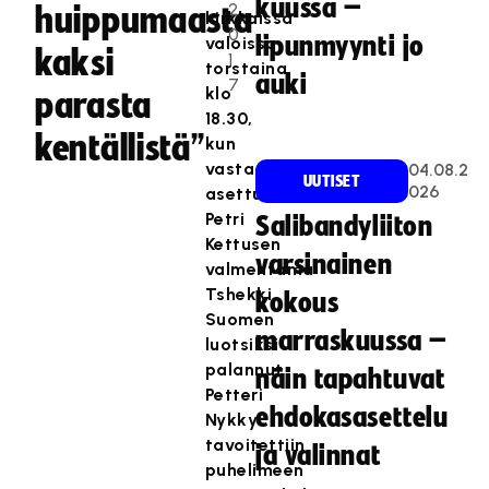
kuussa –
2
huippumaasta
kirkkaissa
0
lipunmyynti jo
valoissa
kaksi
1
torstaina
auki
7
klo
parasta
18.30,
kentällistä”
kun
vastaan
04.08.2
UUTISET
026
asettuu
Petri
Salibandyliiton
Kettusen
varsinainen
valmentama
Tshekki.
kokous
Suomen
marraskuussa –
luotsiksi
palannut
näin tapahtuvat
Petteri
ehdokasasettelu
Nykky
tavoitettiin
ja valinnat
puhelimeen