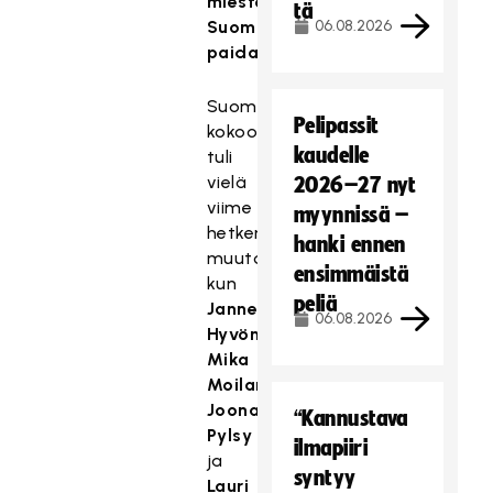
miesten
tä
Suomi-
06.08.2026
paidassa
Suomen
Pelipassit
kokoonpanoon
kaudelle
tuli
vielä
2026–27 nyt
viime
myynnissä –
hetken
hanki ennen
muutoksia,
ensimmäistä
kun
peliä
Janne
06.08.2026
Hyvönen
,
Mika
Moilanen
,
Joonas
“Kannustava
Pylsy
ilmapiiri
ja
syntyy
Lauri