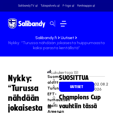
SalibandyTV
Tulospalvelu
F-liiga
Fanikauppa
Salibandy.fi
Uutiset
Nykky: “Turussa nähdään jokaisesta huippumaasta
kaksi parasta kentällistä”
Lukukertoja:
151
Nykky:
Suomi
SUOSITTUA
2
aloittaa
02.08.2
“Turussa
6
UUTISET
Turun
026
.
EFT-
nähdään
Champions Cup
0
turnauksen
4
vauhtiin tässä
Marli
jokaisesta
.
Areenan