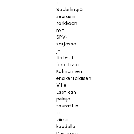
ja
Söderlingiä
seurasin
tarkkaan
nyt
SPV-
sarjassa
ja
tietysti
finaalissa.
Kolmannen
ensikertalaisen
Ville
Lastikan
pelejä
seurattiin
jo
viime
kaudella
Divarissa,