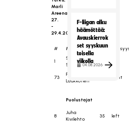
Marli
Areena
27.
F-liigan alku
-
häämöttää:
29.4.2017
Avauskierrok
set syyskuun
#
Maalivahdit
ikä
kätisyy
toisella
Santtu
viikolla
1
26
left
Strandberg
04.08.2026
Pyry
73
29
right
Luukkonen
Puolustajat
Juha
8
35
left
Kivilehto