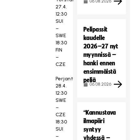
06.08.2026
27.4.
12:30
SUI
–
Pelipassit
SWE
kaudelle
18:30
2026–27 nyt
FIN
myynnissä –
–
hanki ennen
CZE
ensimmäistä
Perjantai
peliä
06.08.2026
28.4.
12:30
SWE
–
“Kannustava
CZE
ilmapiiri
18:30
SUI
syntyy
–
yhdessä –