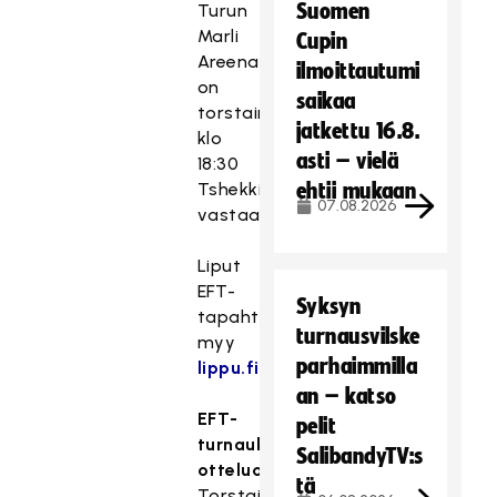
Suomen
Turun
Marli
Cupin
Areenalla
ilmoittautumi
on
saikaa
torstaina
jatkettu 16.8.
klo
asti – vielä
18:30
Tshekkiä
ehtii mukaan
07.08.2026
vastaan.
Liput
EFT-
Syksyn
tapahtumaan
turnausvilske
myy
parhaimmilla
lippu.fi
.
an – katso
EFT-
pelit
turnauksen
SalibandyTV:s
otteluohjelma
tä
Torstai