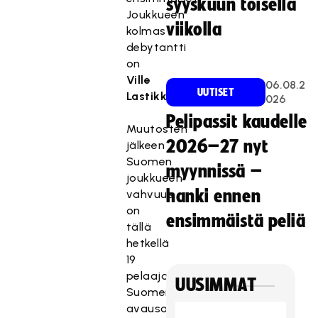
syyskuun toisella
Joukkueen
viikolla
kolmas
debytantti
on
Ville
06.08.2
UUTISET
Lastikka
.
026
Pelipassit kaudelle
Muutosten
2026–27 nyt
jälkeen
Suomen
myynnissä –
joukkueen
hanki ennen
vahvuus
on
ensimmäistä peliä
tällä
hetkellä
19
pelaajaa.
UUSIMMAT
Suomen
avausottelu