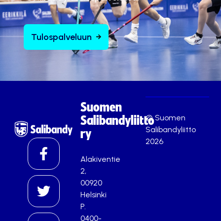
Tulospalveluun
Suomen
© Suomen
Salibandyliitto
Salibandyliitto
ry
2026
Alakiventie
2,
00920
Helsinki
P.
0400-