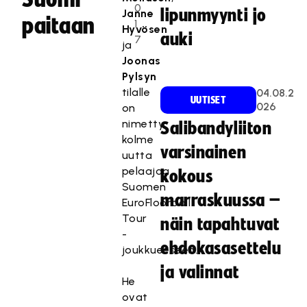
0
lipunmyynti jo
Janne
paitaan
1
Hyvösen
auki
7
ja
Joonas
Pylsyn
tilalle
04.08.2
UUTISET
026
on
nimetty
Salibandyliiton
kolme
varsinainen
uutta
pelaajaa
kokous
Suomen
marraskuussa –
EuroFloorball
Tour
näin tapahtuvat
-
ehdokasasettelu
joukkueeseen.
ja valinnat
He
ovat