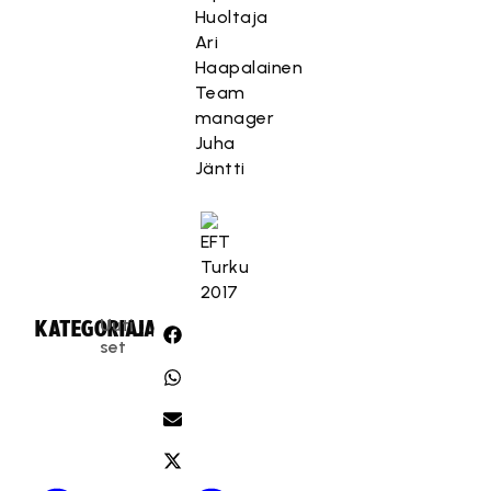
Huoltaja
Ari
Haapalainen
Team
manager
Juha
Jäntti
Uuti
KATEGORIA:
JAA:
set