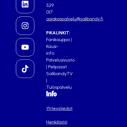
529
017
asiakaspalvelu@salibandy.fi
PIKALINKIT:
Fanikauppa
|
Kausi-
info
Palvelusivusto
|
Pelipassit
SalibandyTV
|
Tulospalvelu
Info
Yhteystiedot
Henkilöstö