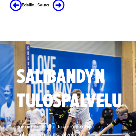
Edellinen
Seuraava
SALIBANDYN
TULOSPALVELU
Jokainen ottelu. Jokainen maali.
Salibandyn tulospalvelussa.