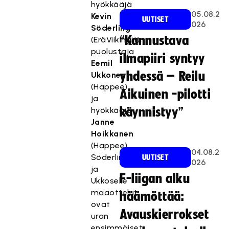
hyökkääjä
05.08.2
Kevin
UUTISET
026
Söderling
“Kannustava
(EräViikingit),
puolustaja
ilmapiiri syntyy
Eemil
yhdessä – Reilu
Ukkonen
(Happee)
Aikuinen -pilotti
ja
hyökkääjä
käynnistyy”
Janne
Hoikkanen
(Happee).
04.08.2
Söderlingille
UUTISET
026
ja
F-liigan alku
Ukkoselle
maaottelut
häämöttää:
ovat
Avauskierrokset
uran
ensimmäiset.