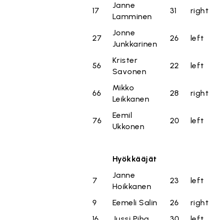
Janne
17
31
right
Lamminen
Jonne
27
26
left
Junkkarinen
Krister
56
22
left
Savonen
Mikko
66
28
right
Leikkanen
Eemil
76
20
left
Ukkonen
Hyökkääjät
Janne
7
23
left
Hoikkanen
9
Eemeli Salin
26
right
16
Jussi Piha
30
left