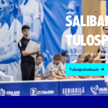
SALIBA
TULOSP
Jokainen ottelu. Joka
Tulospalveluun