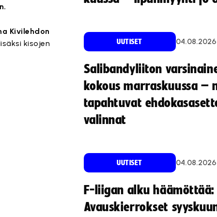
n.
ha Kivilehdon
04.08.2026
UUTISET
lisäksi kisojen
Salibandyliiton varsinain
kokous marraskuussa – 
tapahtuvat ehdokasasette
valinnat
04.08.2026
UUTISET
F-liigan alku häämöttää:
Avauskierrokset syyskuu