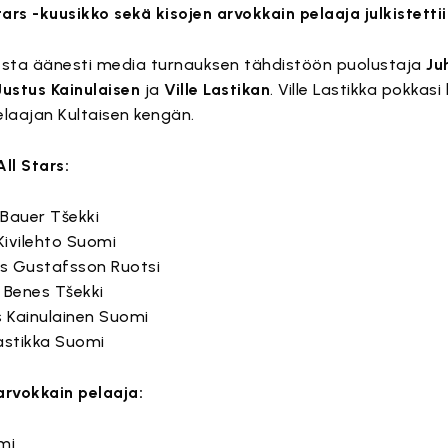
rs -kuusikko sekä kisojen arvokkain pelaaja julkistettii
sta äänesti media turnauksen tähdistöön puolustaja
Ju
Justus Kainulaisen
ja
Ville Lastikan
. Ville Lastikka pokkasi 
aajan Kultaisen kengän.
ll Stars:
 Bauer Tšekki
Kivilehto Suomi
as Gustafsson Ruotsi
 Benes Tšekki
s Kainulainen Suomi
Lastikka Suomi
rvokkain pelaaja:
mi