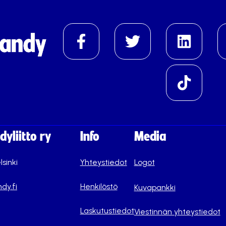
yliitto ry
Info
Media
lsinki
Yhteystiedot
Logot
dy.fi
Henkilöstö
Kuvapankki
Laskutustiedot
Viestinnän yhteystiedot