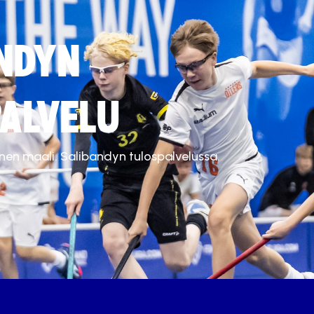
NDYN
ALVELU
inen maali. Salibandyn tulospalvelussa.