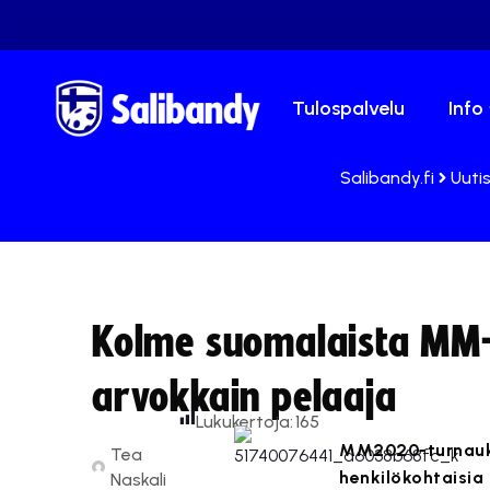
Tulospalvelu
Info
Salibandy.fi
Uuti
Kolme suomalaista MM-t
arvokkain pelaaja
Lukukertoja:
165
MM2020-turnaukse
Tea
henkilökohtaisia
Naskali