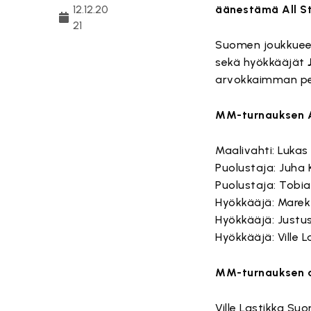
12.12.20
äänestämä All Sta
21
Suomen joukkuee
sekä hyökkääjät
arvokkaimman pel
MM-turnauksen A
Maalivahti: Lukas
Puolustaja: Juha 
Puolustaja: Tobi
Hyökkääjä: Marek
Hyökkääjä: Justu
Hyökkääjä: Ville 
MM-turnauksen a
Ville Lastikka Suo