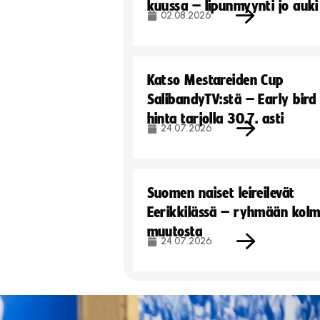
kuussa – lipunmyynti jo auki
02.08.2026
Katso Mestareiden Cup
SalibandyTV:stä – Early bird
hinta tarjolla 30.7. asti
24.07.2026
Suomen naiset leireilevät
Eerikkilässä – ryhmään kol
muutosta
24.07.2026