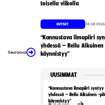
toisella viikolla
05.08.2026
UUTISET
“Kannustava ilmapiiri sy
yhdessä – Reilu Aikuinen 
Seuraava
käynnistyy”
UUSIMMAT
“Kannustava ilmapiiri syntyy
yhdessä – Reilu Aikuinen -pil
käynnistyy”
05.08.2026