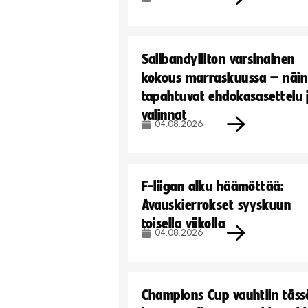
Salibandyliiton varsinainen
kokous marraskuussa – näin
tapahtuvat ehdokasasettelu 
valinnat
04.08.2026
F-liigan alku häämöttää:
Avauskierrokset syyskuun
toisella viikolla
04.08.2026
Champions Cup vauhtiin täss