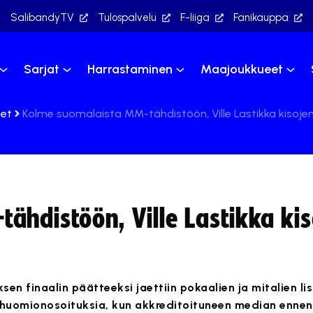
SalibandyTV
Tulospalvelu
F-liiga
Fanikauppa
Sarjat
Harrastaminen
Maajoukkueet
set
Kolme suomalaista MM-tähdistöön, Ville Lastikka kisoje
ähdistöön, Ville Lastikka kis
n finaalin päätteeksi jaettiin pokaalien ja mitalien lis
 huomionosoituksia, kun akkreditoituneen median ennen