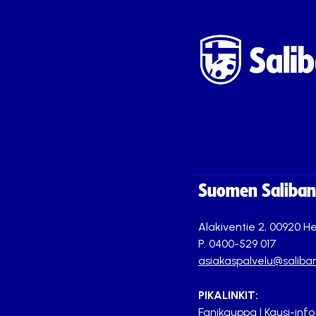
Suomen Saliband
Alakiventie 2, 00920 He
P. 0400-529 017
asiakaspalvelu@saliban
PIKALINKIT:
Fanikauppa
|
Kausi-info