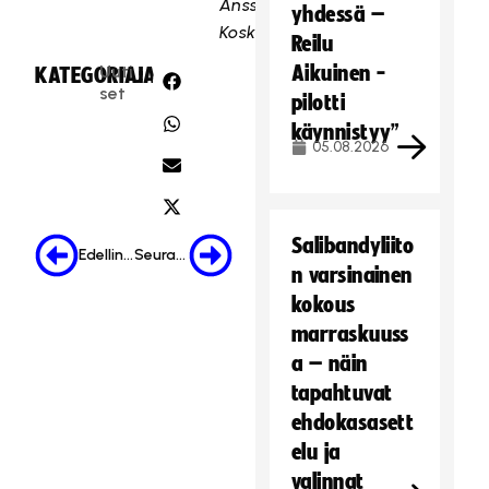
Anssi
yhdessä –
Koskinen
Reilu
Uuti
Aikuinen -
KATEGORIA:
JAA:
set
pilotti
käynnistyy”
05.08.2026
Salibandyliito
Edellinen
Seuraava
n varsinainen
kokous
marraskuuss
a – näin
tapahtuvat
ehdokasasett
elu ja
valinnat