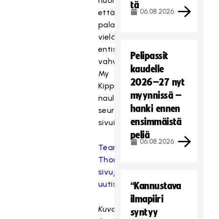
huolta,
tä
06.08.2026
että
palaan
vielä
entistäkin
Pelipassit
vahvempana,
kaudelle
My
2026–27 nyt
Kippilä
myynnissä –
naulaa
hanki ennen
seuran
ensimmäistä
sivuilla.
peliä
06.08.2026
Team
Thorengruppenin
sivujen
uutiseen
“Kannustava
ilmapiiri
Kuva:
syntyy