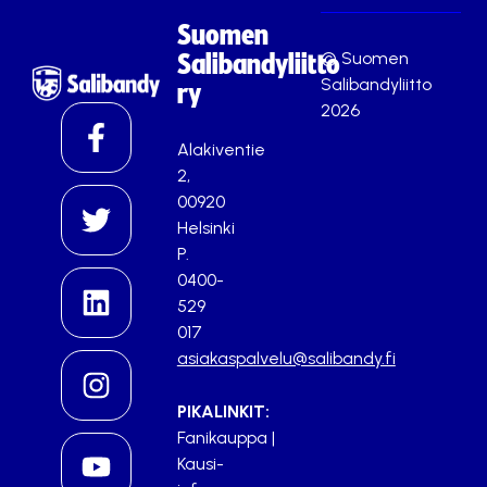
Suomen
© Suomen
Salibandyliitto
Salibandyliitto
ry
2026
Alakiventie
2,
00920
Helsinki
P.
0400-
529
017
asiakaspalvelu@salibandy.fi
PIKALINKIT:
Fanikauppa
|
Kausi-