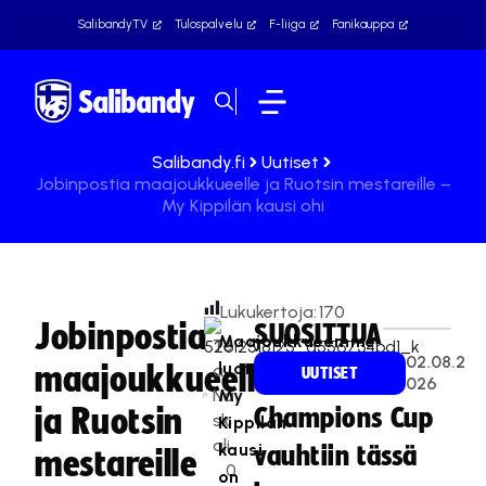
SalibandyTV
Tulospalvelu
F-liiga
Fanikauppa
Salibandy.fi
Uutiset
Jobinpostia maajoukkueelle ja Ruotsin mestareille –
My Kippilän kausi ohi
Lukukertoja:
170
Jobinpostia
SUOSITTUA
Maajoukkueemme
Te
02.08.2
luottopuolustaja
maajoukkueelle
a
UUTISET
026
Na
My
ja Ruotsin
Champions Cup
sk
Kippilän
ali
kausi
vauhtiin tässä
mestareille
0
on