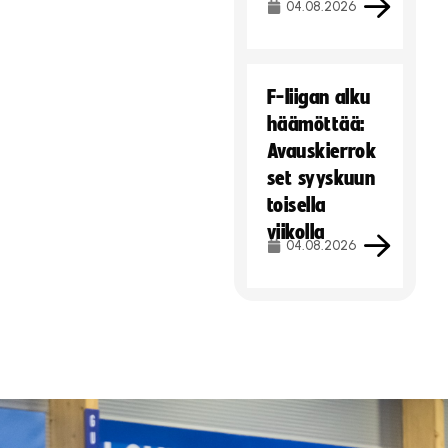
04.08.2026
F-liigan alku
häämöttää:
Avauskierrok
set syyskuun
toisella
viikolla
04.08.2026