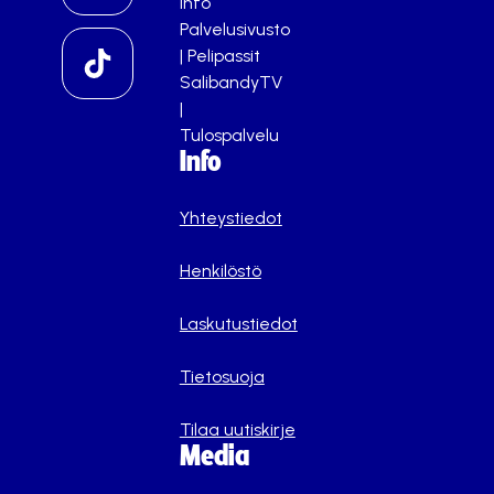
info
Palvelusivusto
|
Pelipassit
SalibandyTV
|
Tulospalvelu
Info
Yhteystiedot
Henkilöstö
Laskutustiedot
Tietosuoja
Tilaa uutiskirje
Media