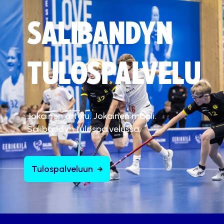
SALIBANDYN
TULOSPALVELU
Jokainen ottelu. Jokainen maali.
Salibandyn tulospalvelussa.
Tulospalveluun