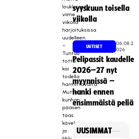
loukkaantui
syyskuun toisella
viime
viikolla
viikolla
harjoituksissa
uudelleen.
06.08.2
–
UUTISET
026
Tuntuu
Pelipassit kaudelle
totta
kai
2026–27 nyt
todella
myynnissä –
harmittavalta.
hanki ennen
Mutta
kunhan
ensimmäistä peliä
pääsen
taas
kävelemään
UUSIMMAT
ja
liikkumaan