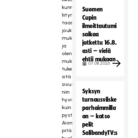
kunnolla,
Suomen
liityn
Cupin
taas
ilmoittautumi
joukkueen
saikaa
mukaan
jatkettu 16.8.
ja
asti – vielä
olen
ehtii mukaan
mukana
07.08.2026
tukemassa
sitä
sivusta
Syksyn
niin
turnausvilske
hyvin
kuin
parhaimmilla
pystyn.
an – katso
Aion
pelit
pitää
SalibandyTV:s