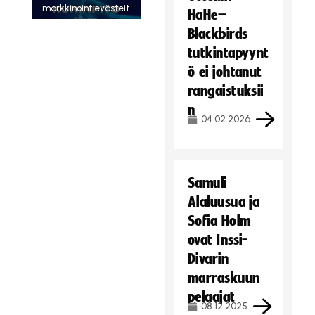
markkinointievästeit
HaHe–
ä.
Blackbirds
Hyväksy markkinointievästeet
tutkintapyynt
ö ei johtanut
rangaistuksii
n
04.02.2026
Samuli
Alaluusua ja
Sofia Holm
ovat Inssi-
Divarin
marraskuun
pelaajat
08.12.2025