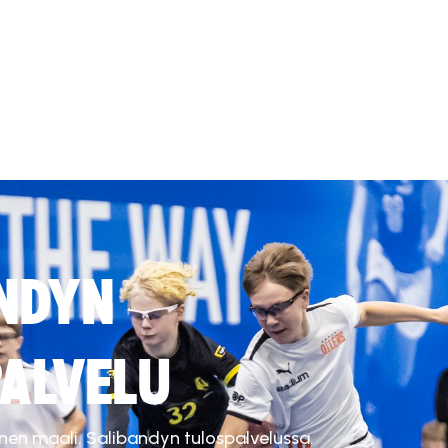
NDYN
ALVELU
inen maali. Salibandyn tulospalvelussa.