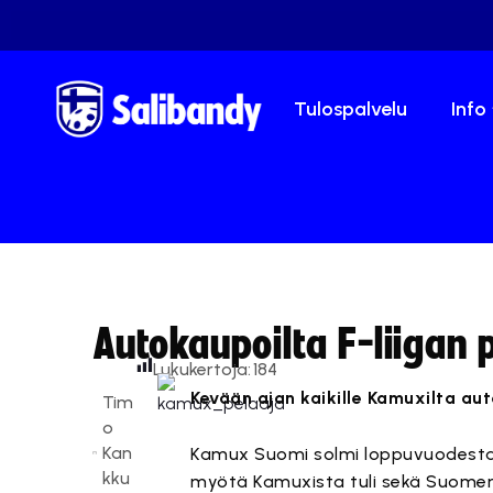
Tulospalvelu
Info
Autokaupoilta F-liigan p
Lukukertoja:
184
Kevään ajan kaikille Kamuxilta auto
Tim
o
Kan
Kamux Suomi solmi loppuvuodesta 
kku
myötä Kamuxista tuli sekä Suomen