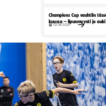
Champions Cup vauhtiin täss
kuussa – lipunmyynti jo auki
02.08.2026