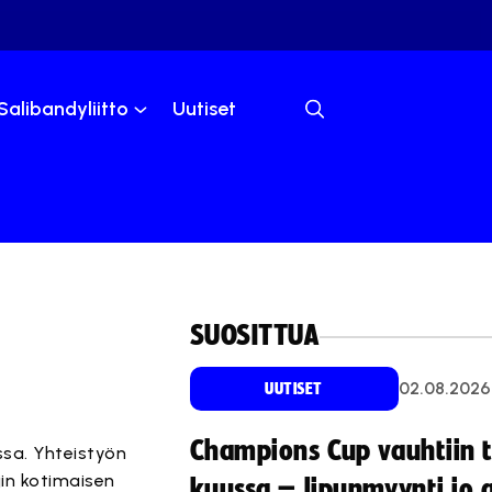
Salibandyliitto
Uutiset
SUOSITTUA
02.08.2026
UUTISET
Champions Cup vauhtiin 
sa. Yhteistyön
in kotimaisen
kuussa – lipunmyynti jo 