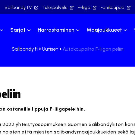
SalibandyTV
Tulospalvelu
F-liiga
Fanikauppa
Sarjat
Harrastaminen
Maajoukkueet
Salibandy.fi
Uutiset
Autokaupoilta F-liigan peliin
eliin
n ostaneille lippuja F-liigapeleihin.
2022 yhteistyösopimuksen Suomen Salibandyliiton kans
 naisten että miesten salibandymaajoukkueiden sekä laj