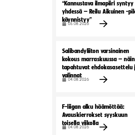
“Kannustava ilmapiiri syntyy
yhdessä – Reilu Aikuinen -pil
käynnistyy”
05.08.2026
Salibandyliiton varsinainen
kokous marraskuussa – näin
tapahtuvat ehdokasasettelu 
valinnat
04.08.2026
F-liigan alku häämöttää:
Avauskierrokset syyskuun
toisella viikolla
04.08.2026