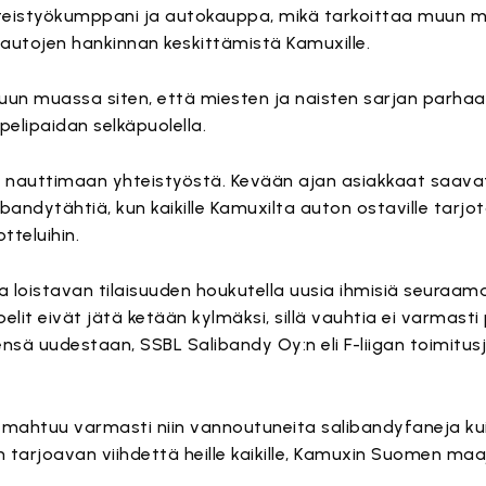
yhteistyökumppani ja autokauppa, mikä tarkoittaa muun 
deautojen hankinnan keskittämistä Kamuxille.
muun muassa siten, että miesten ja naisten sarjan parhaat
elipaidan selkäpuolella.
nauttimaan yhteistyöstä. Kevään ajan asiakkaat saava
ytähtiä, kun kaikille Kamuxilta auton ostaville tarjot
tteluihin.
a loistavan tilaisuuden houkutella uusia ihmisiä seura
 pelit eivät jätä ketään kylmäksi, sillä vauhtia ei varmast
ensä uudestaan, SSBL Salibandy Oy:n eli F-liigan toimitu
ahtuu varmasti niin vannoutuneita salibandyfaneja kuin 
en tarjoavan viihdettä heille kaikille, Kamuxin Suomen ma