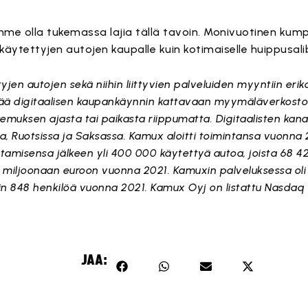
me olla tukemassa lajia tällä tavoin. Monivuotinen ku
 käytettyjen autojen kaupalle kuin kotimaiselle huippusali
en autojen sekä niihin liittyvien palveluiden myyntiin erik
tää digitaalisen kaupankäynnin kattavaan myymäläverkost
emuksen ajasta tai paikasta riippumatta. Digitaalisten kanavi
Ruotsissa ja Saksassa. Kamux aloitti toimintansa vuonna
amisensa jälkeen yli 400 000 käytettyä autoa, joista 68 
4 miljoonaan euroon vuonna 2021. Kamuxin palveluksessa oli 
in 848 henkilöä vuonna 2021. Kamux Oyj on listattu Nasdaq H
JAA: