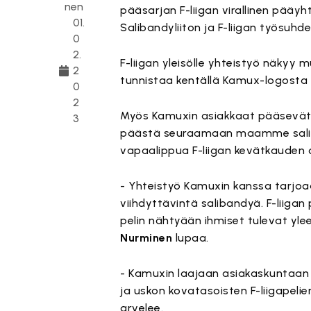
nen
pääsarjan F-liigan virallinen pää
01.
Salibandyliiton ja F-liigan työsuh
0
2.
F-liigan yleisölle yhteistyö näkyy 
2
tunnistaa kentällä Kamux-logosta p
0
2
Myös Kamuxin asiakkaat pääsevät 
3
päästä seuraamaan maamme saliband
vapaalippua F-liigan kevätkauden o
- Yhteistyö Kamuxin kanssa tarjoa
viihdyttävintä salibandyä. F-liigan
pelin nähtyään ihmiset tulevat yle
Nurminen
lupaa.
- Kamuxin laajaan asiakaskuntaan m
ja uskon kovatasoisten F-liigapeli
arvelee.