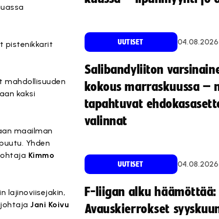
muassa
04.08.2026
UUTISET
 pistenikkarit
Salibandyliiton varsinain
t mahdollisuuden
kokous marraskuussa – 
aan kaksi
tapahtuvat ehdokasasette
valinnat
amaan maailman
i puutu. Yhden
sjohtaja
Kimmo
04.08.2026
UUTISET
F-liigan alku häämöttää:
lajinoviisejakin,
ajohtaja
Jani Koivu
Avauskierrokset syyskuu