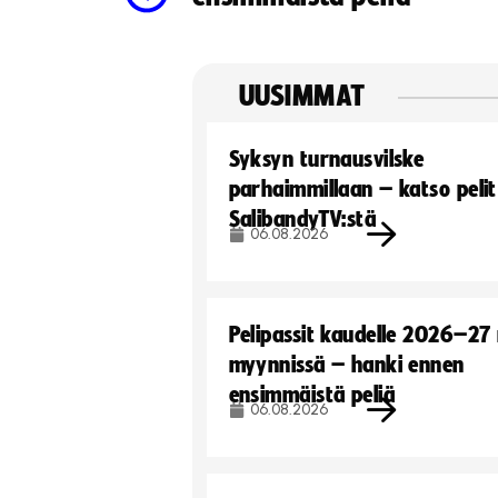
UUSIMMAT
Syksyn turnausvilske
parhaimmillaan – katso pelit
SalibandyTV:stä
06.08.2026
Pelipassit kaudelle 2026–27
myynnissä – hanki ennen
ensimmäistä peliä
06.08.2026