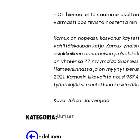
- On hienoa, että saamme osaltam
varmasti positiivista nostetta niin
Kamux on nopeasti kasvanut käytettyj
vähittäiskaupan ketju. Kamux yhdis
asiakkailleen erinomaisen palvelukok
on yhteensä 77 myymälää Suomessa, 
Hämeenlinnassa ja on myynyt perust
2021. Kamuxin liikevaihto nousi 937,
työntekijöiksi muutettuna keskimäär
Kuva: Juhani Järvenpää
Uutiset
KATEGORIA:
Edellinen