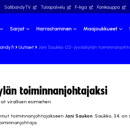
SalibandyTV
Tulospalvelu
F-liiga
Fanikauppa
Sarjat
Harrastaminen
Maajoukkueet
andy.fi
Uutiset
Jani Saukko O2-Jyväskylän toiminnanjohta
län toiminnanjohtajaksi
at virallisen esimiehen.
annut toiminnanjohtajakseen
Jani Saukon
. Saukko, 34, on
oiminnanjohtaja.