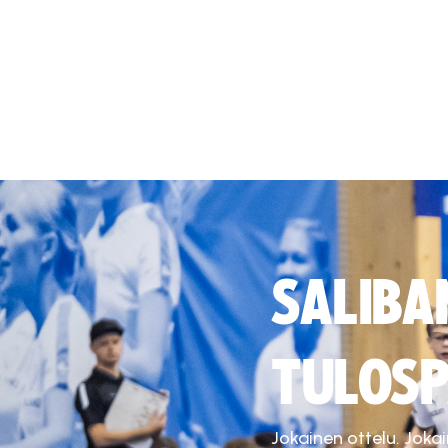
SALIBA
TULOSP
Jokainen ottelu. Joka