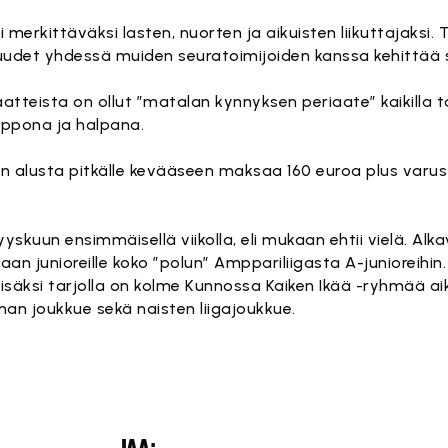
merkittäväksi lasten, nuorten ja aikuisten liikuttajaksi
suudet yhdessä muiden seuratoimijoiden kanssa kehittä
tteista on ollut ”matalan kynnyksen periaate” kaikilla t
lppona ja halpana.
kuun alusta pitkälle kevääseen maksaa 160 euroa plus var
kuun ensimmäisellä viikolla, eli mukaan ehtii vielä. Alka
n junioreille koko ”polun” Amppariliigasta A-junioreihin.
Lisäksi tarjolla on kolme Kunnossa Kaiken Ikää -ryhmää aik
nan joukkue sekä naisten liigajoukkue.
JAA: