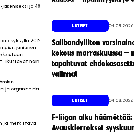
-jäseniseksi ja 48
04.08.2026
UUTISET
önä syksyllä 2012,
Salibandyliiton varsinain
impien juniorien
kokous marraskuussa – 
 yksistään
 liikuttavat noin
tapahtuvat ehdokasasette
valinnat
yhmien
a ja organisoida
04.08.2026
UUTISET
F-liigan alku häämöttää:
n ja merkittävä
Avauskierrokset syyskuu