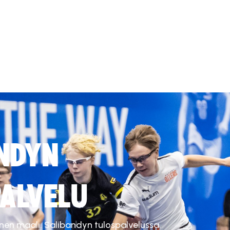
NDYN
ALVELU
inen maali. Salibandyn tulospalvelussa.