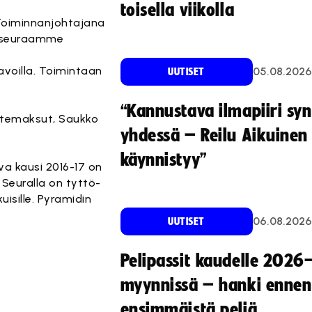
toisella viikolla
. Toiminnanjohtajana
ä seuraamme
avoilla. Toimintaan
05.08.2026
UUTISET
“Kannustava ilmapiiri sy
ustemaksut, Saukko
yhdessä – Reilu Aikuinen 
käynnistyy”
va kausi 2016-17 on
 Seuralla on tyttö-
uisille. Pyramidin
06.08.2026
UUTISET
Pelipassit kaudelle 2026
myynnissä – hanki ennen
ensimmäistä peliä