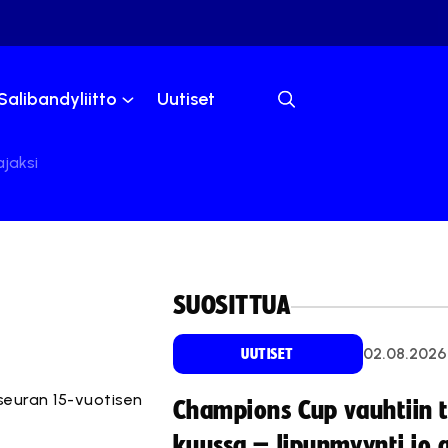
Salibandyliitto
Uutiset
jaksi
SUOSITTUA
02.08.2026
UUTISET
 seuran 15-vuotisen
Champions Cup vauhtiin 
kuussa – lipunmyynti jo 