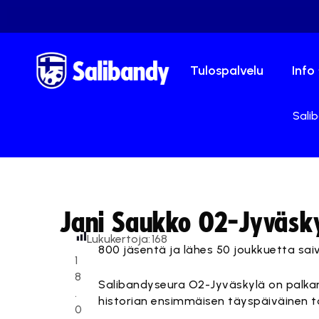
Tulospalvelu
Info
Salib
Jani Saukko O2-Jyväsky
Lukukertoja:
168
800 jäsentä ja lähes 50 joukkuetta saiv
1
8
Salibandyseura O2-Jyväskylä on palk
.
historian ensimmäisen täyspäiväinen t
0