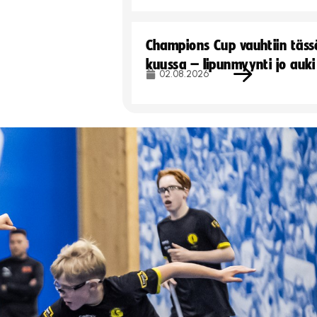
Champions Cup vauhtiin täss
kuussa – lipunmyynti jo auki
02.08.2026