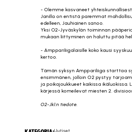
- Olemme kasvaneet yhteiskunnallisesti 
Janilla on entistä paremmat mahdolli
edelleen, Jauhiainen sanoo.
Yksi O2-Jyväskylän toiminnan pääperiaa
mukaan liittyminen on haluttu pitää he
- Amppariliigalaisille koko kausi syys
kertoo.
Tämän syksyn Amppariliiga starttaa syys
ensimmänen, jolloin O2 pystyy tarjoamaa
ja poikajoukkueet kaikissa ikäluokissa. 
kärjessä komeilevat miesten 2. divisioo
O2-Jkl:n tiedote.
Uutiset
KATEGORIA: