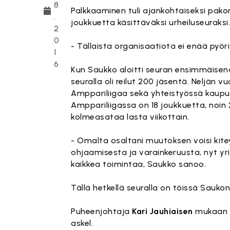
8
Palkkaaminen tuli ajankohtaiseksi pakon
.
joukkuetta käsittäväksi urheiluseuraksi
2
0
- Tällaista organisaatiota ei enää pyö
1
6
Kun Saukko aloitti seuran ensimmäisenä 
seuralla oli reilut 200 jäsentä. Neljän 
Amppariliigaa sekä yhteistyössä kaupun
Amppariliigassa on 18 joukkuetta, noin 
kolmeasataa lasta viikottain.
- Omalta osaltani muutoksen voisi kitey
ohjaamisesta ja varainkeruusta, nyt y
kaikkea toimintaa, Saukko sanoo.
Tällä hetkellä seuralla on töissä Saukon
Puheenjohtaja
Kari Jauhiaisen
mukaan t
askel.