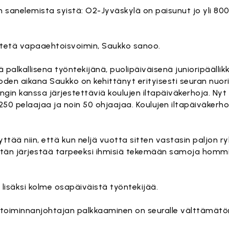
 sanelemista syistä: O2-Jyväskylä on paisunut jo yli 800
.
ritetä vapaaehtoisvoimin, Saukko sanoo.
palkallisena työntekijänä, puolipäiväisenä junioripäällikk
vuoden aikana Saukko on kehittänyt erityisesti seuran nuor
gin kanssa järjestettäviä koulujen iltapäiväkerhoja. Nyt
250 pelaajaa ja noin 50 ohjaajaa. Koulujen iltapäiväkerhot
ttää niin, että kun neljä vuotta sitten vastasin paljon r
ritän järjestää tarpeeksi ihmisiä tekemään samoja hommi
 lisäksi kolme osapäiväistä työntekijää.
oiminnanjohtajan palkkaaminen on seuralle välttämätö