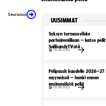
Seuraava
UUSIMMAT
Syksyn turnausvilske
parhaimmillaan – katso pelit
SalibandyTV:stä
06.08.2026
Pelipassit kaudelle 2026–27
myynnissä – hanki ennen
ensimmäistä peliä
06.08.2026