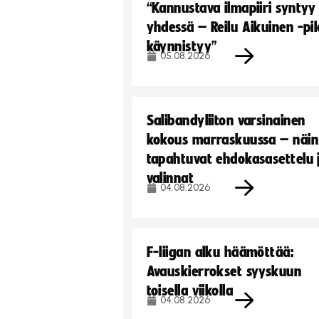
“Kannustava ilmapiiri syntyy
yhdessä – Reilu Aikuinen -pil
käynnistyy”
05.08.2026
Salibandyliiton varsinainen
kokous marraskuussa – näin
tapahtuvat ehdokasasettelu 
valinnat
04.08.2026
F-liigan alku häämöttää:
Avauskierrokset syyskuun
toisella viikolla
04.08.2026