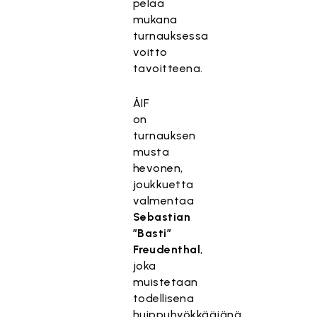
pelaa
mukana
turnauksessa
voitto
tavoitteena.
ÅIF
on
turnauksen
musta
hevonen,
joukkuetta
valmentaa
Sebastian
”Basti”
Freudenthal
,
joka
muistetaan
todellisena
huippuhyökkääjänä