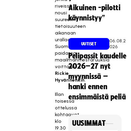
riveissä
Aikuinen -pilotti
nousi
käynnistyy”
suureen
tietoisuuteen
aikanaan
urallaan
06.08.2
UUTISET
Suomen
026
paidassa
Pelipassit kaudelle
maailmanmestaruuksia
2026–27 nyt
voittanut
Rickie
myynnissä –
Hyvärinenkin
.
hanki ennen
Illan
ensimmäistä peliä
toisessa
ottelussa
kohtaavat
klo
UUSIMMAT
19.30