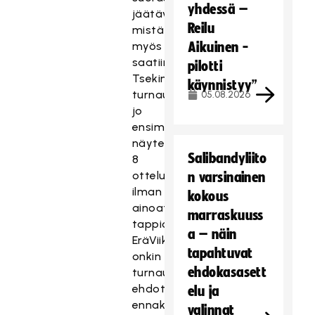
yhdessä –
jäätävä,
Reilu
mistä
myös
Aikuinen -
saatiin
pilotti
Tsekin
käynnistyy”
turnauksessa
05.08.2026
jo
ensimmäinen
näyte,
Salibandyliito
8
ottelua
n varsinainen
ilman
kokous
ainoatakaan
marraskuuss
tappiota!
a – näin
EräViikingit
tapahtuvat
onkin
ehdokasasett
turnauksen
ehdoton
elu ja
ennakkosuosikki!
valinnat