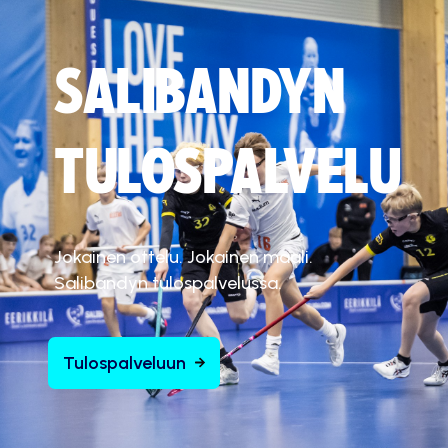
SALIBANDYN
TULOSPALVELU
Jokainen ottelu. Jokainen maali.
Salibandyn tulospalvelussa.
Tulospalveluun