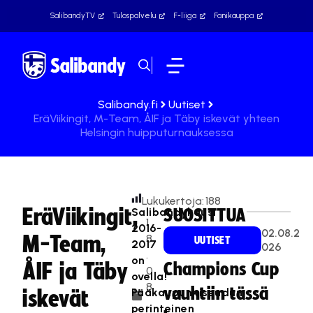
SalibandyTV
Tulospalvelu
F-liiga
Fanikauppa
Salibandy.fi
Uutiset
EräViikingit, M-Team, ÅIF ja Täby iskevät yhteen
Helsingin huipputurnauksessa
Lukukertoja:
188
EräViikingit,
Salibandykausi
SUOSITTUA
1
2016-
02.08.2
M-Team,
8
UUTISET
2017
026
.
on
ÅIF ja Täby
Champions Cup
0
ovella!
8
vauhtiin tässä
Pääkaupunkiseudun
iskevät
.
perinteinen