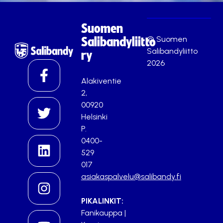
Suomen
© Suomen
Salibandyliitto
Salibandyliitto
ry
2026
Alakiventie
2,
00920
Helsinki
P.
0400-
529
017
asiakaspalvelu@salibandy.fi
PIKALINKIT:
Fanikauppa
|