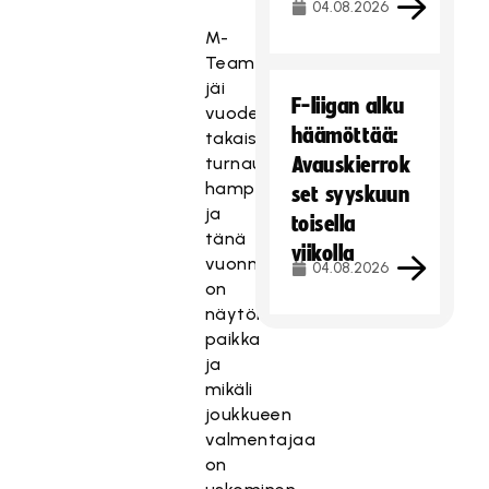
04.08.2026
M-
Team:lle
jäi
F-liigan alku
vuoden
häämöttää:
takaisesta
turnauksesta
Avauskierrok
hampaankoloon
set syyskuun
ja
toisella
tänä
viikolla
vuonna
04.08.2026
on
näytön
paikka
ja
mikäli
joukkueen
valmentajaa
on