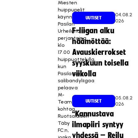
Miesten
huippupelit
04.08.2
käynnistyvät
UUTISET
026
Pasilan
F-liigan alku
Urheiluhallilla
perjantaina
häämöttää:
klo
Avauskierrokset
17.00
huippuottelulla,
syyskuun toisella
kun
viikolla
Pasilassa
salibandyliigaa
pelaava
M-
05.08.2
UUTISET
Team
026
kohtaa
“Kannustava
Ruotsalaisen
Täby
ilmapiiri syntyy
FC:n,
yhdessä – Reilu
jonka