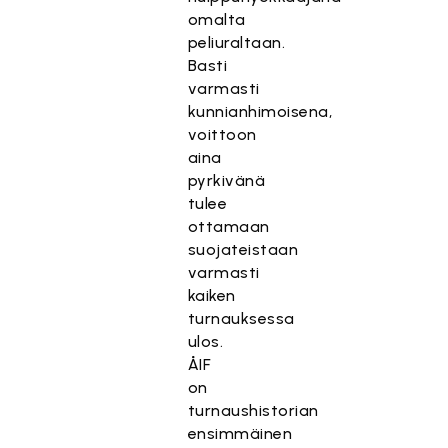
omalta
peliuraltaan.
Basti
varmasti
kunnianhimoisena,
voittoon
aina
pyrkivänä
tulee
ottamaan
suojateistaan
varmasti
kaiken
turnauksessa
ulos.
ÅIF
on
turnaushistorian
ensimmäinen