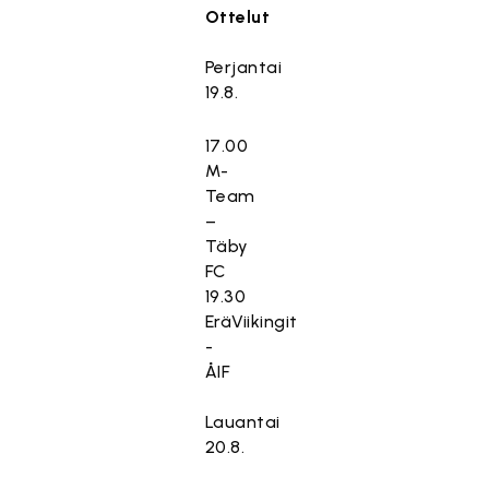
Ottelut
Perjantai
19.8.
17.00
M-
Team
–
Täby
FC
19.30
EräViikingit
-
ÅIF
Lauantai
20.8.