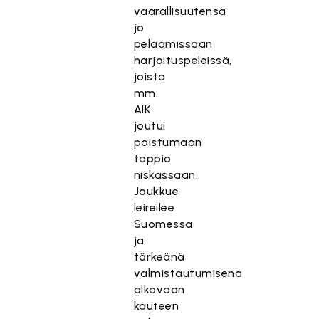
vaarallisuutensa
jo
pelaamissaan
harjoituspeleissä,
joista
mm.
AIK
joutui
poistumaan
tappio
niskassaan.
Joukkue
leireilee
Suomessa
ja
tärkeänä
valmistautumisena
alkavaan
kauteen