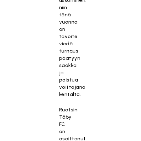
uskominen,
niin
tänä
vuonna
on
tavoite
viedä
turnaus
päätyyn
saakka
ja
poistua
voittajana
kentältä.
Ruotsin
Täby
FC
on
osoittanut