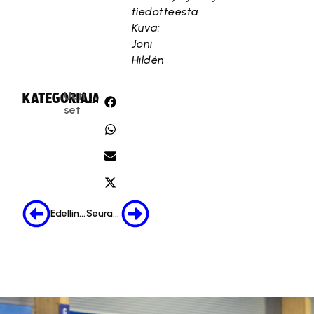
tiedotteesta
Kuva:
Joni
Hildén
Uuti
KATEGORIA:
JAA:
set
Edellinen
Seuraava