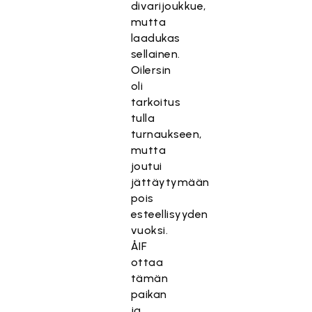
divarijoukkue,
mutta
laadukas
sellainen.
Oilersin
oli
tarkoitus
tulla
turnaukseen,
mutta
joutui
jättäytymään
pois
esteellisyyden
vuoksi.
ÅIF
ottaa
tämän
paikan
ja