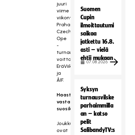
juuri
Suomen
viime
Cupin
viikonvaihteessa
Prahassa
ilmoittautumi
Czech
saikaa
Ope
jatkettu 16.8.
-
asti – vielä
turnauksen
ehtii mukaan
voittanut
07.08.2026
EräViikingit
ja
ÅIF.
Syksyn
Haastajat
turnausvilske
vastaan
parhaimmilla
suosikit
an – katso
pelit
Joukkueet
SalibandyTV:s
ovat