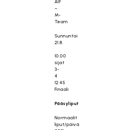
ÅIF
–
M-
Team
Sunnuntai
21.8.
10.00
sijat
3-
4
12.45
Finaali
Pääsyliput
Normaalit
liput/päivä