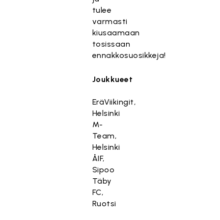
tulee
varmasti
kiusaamaan
tosissaan
ennakkosuosikkeja!
Joukkueet
EräViikingit,
Helsinki
M-
Team,
Helsinki
ÅIF,
Sipoo
Täby
FC,
Ruotsi