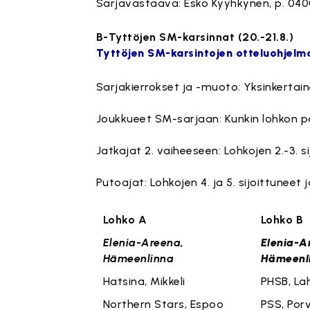
Sarjavastaava: Esko Kyyhkynen, p. 040
B-Tyttöjen SM-karsinnat (20.-21.8.)
Tyttöjen SM-karsintojen otteluohjelma
Sarjakierrokset ja -muoto: Yksinkertain
Joukkueet SM-sarjaan: Kunkin lohkon p
Jatkajat 2. vaiheeseen: Lohkojen 2.-3. s
Putoajat: Lohkojen 4. ja 5. sijoittuneet 
Lohko A
Lo
Elenia-Areena,
Elenia-A
Hämeenlinna
Hämeenl
Hatsina, Mikkeli
PHSB, Lah
Northern Stars, Espoo
PSS, Por