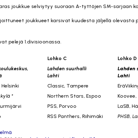
aras joukkue selviytyy suoraan A-tyttöjen SM-sarjaan ka
sijoittuneet joukkueet karsivat kuudesta jäljellä olevasta
vat pelejä 1.divisioonassa.
hko B
Lohko C
Lo
koulukeskus,
Lahden suurhalli
Lahden s
ä
Lahti
Lahti
Helsinki
Classic, Tampere
EräViikin
kylä *
Northern Stars, Espoo
Koovee,
urmijärvi
PSS, Porvoo
LaSB, H
o
RSS Panthers, Riihimäki
PHSB, Lah
telmä