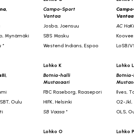
ena,
Campo-Sport
Campo-
Vantaa
Vantaa
u
Josba, Joensuu
AC HaKi
o, Mynämäki
SBS Masku
Koovee
 *
Westend Indians, Espoo
LoSB/V
Lohko K
Lohko 
li,
Botnia-halli
Botnia-
Mustasaari
Mustas
mmi
FBC Raseborg, Raasepori
Ilves, 
 SBT, Oulu
HIFK, Helsinki
O2-Jkl,
ti
SB Vaasa *
OLS, O
Lohko O
Lohko 