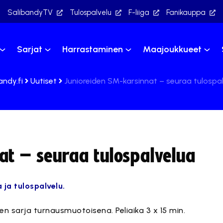
SalibandyTV
Tulospalvelu
F-liiga
Fanikauppa
Sarjat
Harrastaminen
Maajoukkueet
andy.fi
Uutiset
Junioreiden SM-karsinnat – seuraa tulospa
at – seuraa tulospalvelua
 ja tulospalvelu.
en sarja turnausmuotoisena. Peliaika 3 x 15 min.