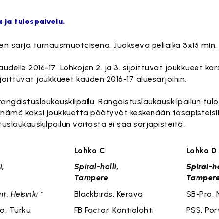
 ja tulospalvelu.
nen sarja turnausmuotoisena. Juokseva peliaika 3x15 min.
udelle 2016-17. Lohkojen 2. ja 3. sijoittuvat joukkueet kar
joittuvat joukkueet kauden 2016-17 aluesarjoihin.
angaistuslaukauskilpailu. Rangaistuslaukauskilpailun tulo
os nämä kaksi joukkuetta päätyvät keskenään tasapisteisi
uslaukauskilpailun voitosta ei saa sarjapisteitä.
hko B
Lohko C
Lo
i,
Spiral-halli,
Spiral-ha
Tampere
Tamper
it, Helsinki *
Blackbirds, Kerava
SB-Pro, 
to, Turku
FB Factor, Kontiolahti
PSS, Po