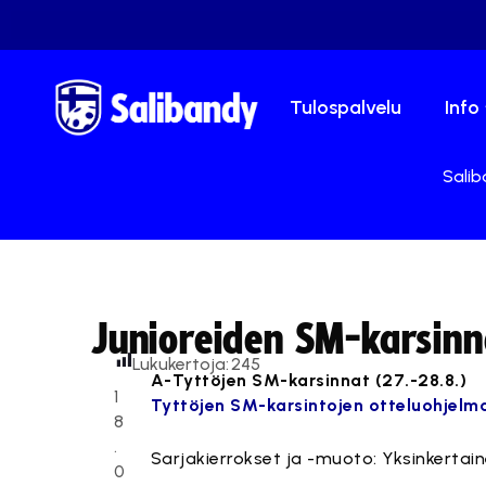
Tulospalvelu
Info
Salib
Junioreiden SM-karsinn
Lukukertoja:
245
A-Tyttöjen SM-karsinnat (27.-28.8.)
1
Tyttöjen SM-karsintojen otteluohjelma
8
.
Sarjakierrokset ja -muoto: Yksinkertain
0