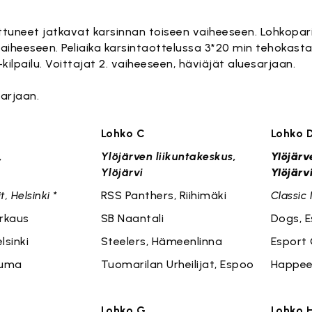
oittuneet jatkavat karsinnan toiseen vaiheeseen. Lohkopari
aiheeseen. Peliaika karsintaottelussa 3*20 min tehokasta 
-kilpailu. Voittajat 2. vaiheeseen, häviäjät aluesarjaan.
sarjaan.
hko B
Lohko C
Lohko 
,
Ylöjärven liikuntakeskus,
Ylöjärv
Ylöjärvi
Ylöjärv
t, Helsinki *
RSS Panthers, Riihimäki
Classic 
rkaus
SB Naantali
Dogs, 
lsinki
Steelers, Hämeenlinna
Esport 
auma
Tuomarilan Urheilijat, Espoo
Happee 
Lohko G
Lohko 