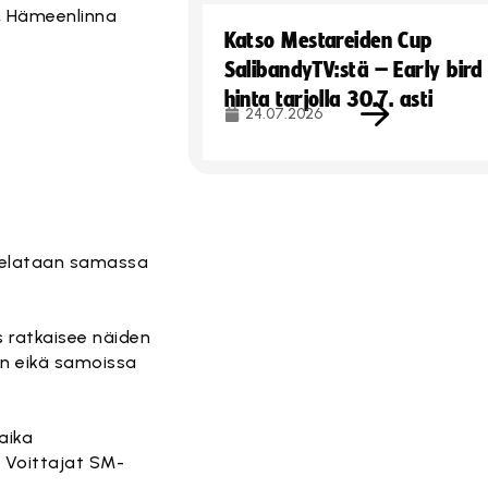
, Hämeenlinna
Katso Mestareiden Cup
SalibandyTV:stä – Early bird
hinta tarjolla 30.7. asti
24.07.2026
 pelataan samassa
s ratkaisee näiden
in eikä samoissa
aika
. Voittajat SM-