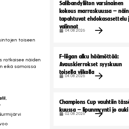
Salibandyliiton varsinainen
kokous marraskuussa – näin
tapahtuvat ehdokasasettelu 
valinnat
04.08.2026
sintojen toiseen
F-liigan alku häämöttää:
s ratkaisee näiden
Avauskierrokset syyskuun
in eikä samoissa
toisella viikolla
04.08.2026
hko D
lli,
Champions Cup vauhtiin täss
e
kuussa – lipunmyynti jo auki
02.08.2026
Nurmijärvi
rvoo