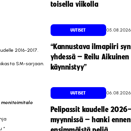
toisella viikolla
05.08.2026
UUTISET
“Kannustava ilmapiiri sy
udelle 2016-2017.
yhdessä – Reilu Aikuinen 
paikasta SM-sarjaan.
käynnistyy”
hko D
06.08.2026
UUTISET
n monitoimitalo
Pelipassit kaudelle 2026
myynnissä – hanki ennen
hja
u *
ensimmäistä peliä