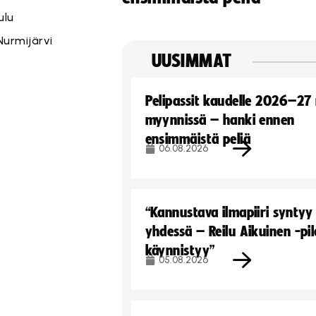
ulu
Nurmijärvi
UUSIMMAT
Pelipassit kaudelle 2026–27
myynnissä – hanki ennen
ensimmäistä peliä
06.08.2026
“Kannustava ilmapiiri syntyy
yhdessä – Reilu Aikuinen -pil
käynnistyy”
05.08.2026