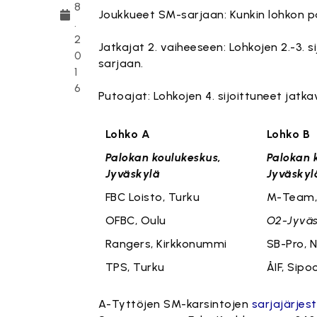
8
Joukkueet SM-sarjaan: Kunkin lohkon p
.
2
Jatkajat 2. vaiheeseen: Lohkojen 2.-3. 
0
sarjaan.
1
6
Putoajat: Lohkojen 4. sijoittuneet jatka
Lohko A
Lo
Palokan koulukeskus,
Palokan 
Jyväskylä
Jyväskyl
FBC Loisto, Turku
M-Team, 
OFBC, Oulu
O2-Jyväs
Rangers, Kirkkonummi
SB-Pro, N
TPS, Turku
ÅIF, Sipo
A-Tyttöjen SM-karsintojen
sarjajärjes