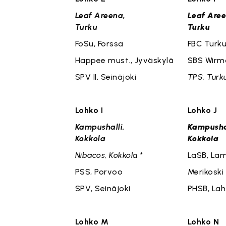
Leaf Areena,
Leaf Are
Turku
Turku
FoSu, Forssa
FBC Turk
Happee must., Jyväskylä
SBS Wirm
SPV II, Seinäjoki
TPS, Turku
Lohko I
Lohko J
Kampushalli,
Kampushal
Kokkola
Kokkola
Nibacos, Kokkola *
LaSB, La
PSS, Porvoo
Merikoski
SPV, Seinäjoki
PHSB, Lah
Lohko M
Lohko N