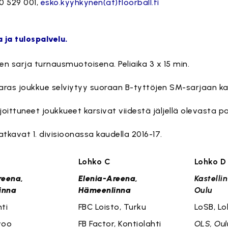
0 529 001,
esko.kyyhkynen(at)floorball.fi
 ja tulospalvelu.
en sarja turnausmuotoisena. Peliaika 3 x 15 min.
aras joukkue selviytyy suoraan B-tyttöjen SM-sarjaan ka
ijoittuneet joukkueet karsivat viidestä jäljellä olevasta 
jatkavat 1. divisioonassa kaudella 2016-17.
hko B
Lohko C
Lo
reena,
Elenia-Areena,
Kastelli
inna
Hämeenlinna
Oulu
ti
FBC Loisto, Turku
LoSB, Lo
voo
FB Factor, Kontiolahti
OLS, Oul