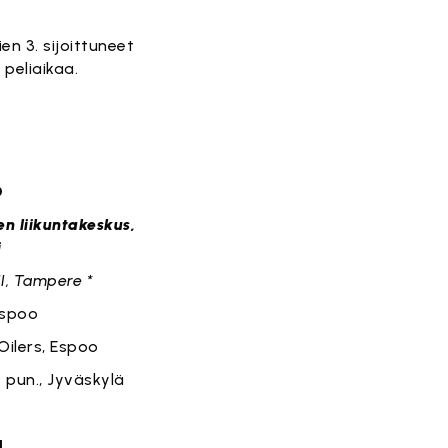
en 3. sijoittuneet
peliaikaa.
D
en liikuntakeskus,
i
II, Tampere *
Espoo
Oilers, Espoo
pun., Jyväskylä
H