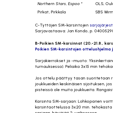
Northern Stars, Espoo *
OLS, Oul
Pirkat, Pirkkala
SBS Wir
C-Tyttöjen SM-karsintojen
sarjajärjes
Sarjavastaava: Jan Kondo, p. 0400529
B-Poikien SM-karsinnat (20.-21.8., kars
Poikien SM-karsintojen otteluohjelma j
Sarjakierrokset ja -muoto: Yksinkertai
turnauksessa). Peliaika 3x15 min tehoka
Jos ottelu päättyy tasan suoritetaan ra
joukkueiden keskinäisen sijoituksen, j
pisteissä ole muita joukkueita. Rangaist
Karsinta SM-sarjaan: Lohkoparien voitt
karsintaottelussa 3x20 min. tehokasta pe
sarjaan, häviäjät 2. vaiheeseen.