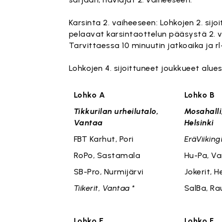
Karsinta 2. vaiheeseen: Lohkojen 2. sij
pelaavat karsintaottelun pääsystä 2. v
Tarvittaessa 10 minuutin jatkoaika ja rl
Lohkojen 4. sijoittuneet joukkueet alue
Lohko A
Lo
Tikkurilan urheilutalo,
Mosahalli
Vantaa
Helsinki
FBT Karhut, Pori
EräViikingi
RoPo, Sastamala
Hu-Pa, Va
SB-Pro, Nurmijärvi
Jokerit, He
Tiikerit, Vantaa *
SalBa, R
Lohko E
Lohko F