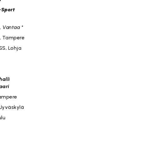
Sport
, Vantaa *
, Tampere
SS, Lohja
L
halli
aari
Tampere
 Jyväskylä
ulu
P