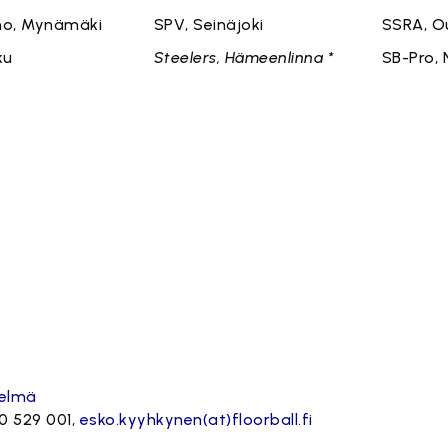
mo, Mynämäki
SPV, Seinäjoki
SSRA, O
ku
Steelers, Hämeenlinna *
SB-Pro, 
telmä
0 529 001,
esko.kyyhkynen(at)floorball.fi