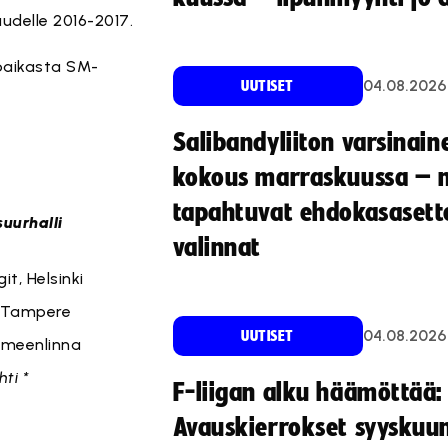
udelle 2016-2017.
 paikasta SM-
04.08.2026
UUTISET
Salibandyliiton varsinain
kokous marraskuussa – 
hko D
tapahtuvat ehdokasasette
uurhalli
valinnat
git, Helsinki
 Tampere
04.08.2026
UUTISET
ämeenlinna
ti *
F-liigan alku häämöttää:
Avauskierrokset syyskuu