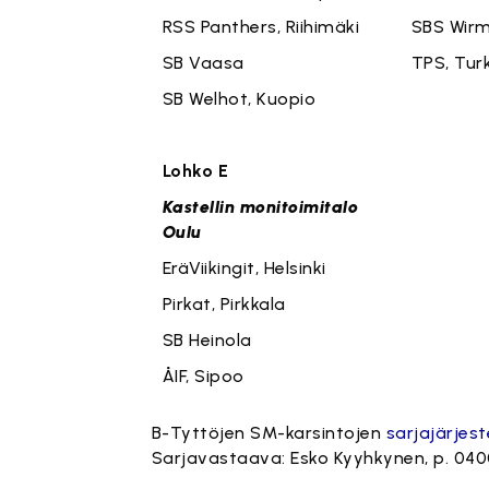
RSS Panthers, Riihimäki
SBS Wir
SB Vaasa
TPS, Tur
SB Welhot, Kuopio
Lohko E
Kastellin monitoimitalo
Oulu
EräViikingit, Helsinki
Pirkat, Pirkkala
SB Heinola
ÅIF, Sipoo
B-Tyttöjen SM-karsintojen
sarjajärjes
Sarjavastaava: Esko Kyyhkynen, p. 040