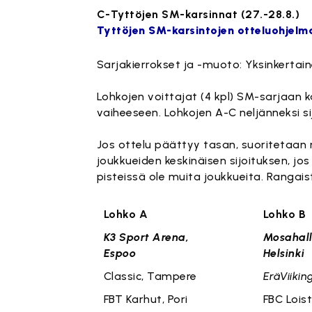
C-Tyttöjen SM-karsinnat (27.-28.8.)
Tyttöjen SM-karsintojen otteluohjelma
Sarjakierrokset ja -muoto: Yksinkertai
Lohkojen voittajat (4 kpl) SM-sarjaan ka
vaiheeseen. Lohkojen A-C neljänneksi si
Jos ottelu päättyy tasan, suoritetaan r
joukkueiden keskinäisen sijoituksen, j
pisteissä ole muita joukkueita. Rangaist
Lohko A
Lo
K3 Sport Arena,
Mosahall
Espoo
Helsinki
Classic, Tampere
EräViiking
FBT Karhut, Pori
FBC Lois