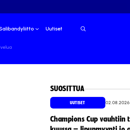
Salibandyliitto
Uutiset
lvelua
SUOSITTUA
02.08.2026
UUTISET
Champions Cup vauhtiin 
kuussa – lipunmyynti jo 