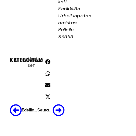
koti.
Eerikkilän
Urheiluopiston
omistaa
Palloilu
Säätiö.
Uuti
KATEGORIA:
JAA:
set
Edellinen
Seuraava