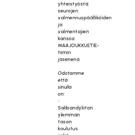
yhteistyöstä
seurojen
valmennuspäälliköiden
ja
valmentajien
kanssa
MAAJOUKKUETIE-
tiimin
jäsenenä
Odotamme
että
sinulla
on:
•
Salibandyliiton
ylemmän
tason
koulutus