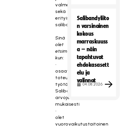
valmentajatausta
sekä
Salibandyliito
erityisvalmiuksia
salibandyosaamisessa.
n varsinainen
kokous
Sinä
marraskuuss
olet
a – näin
etsimämme,
tapahtuvat
kun:
•
ehdokasasett
osaat
elu ja
toteuttaa
valinnat
työtäsi
04.08.2026
Salibandyliiton
arvojen
mukaisesti
•
olet
vuorovaikutustaitoinen