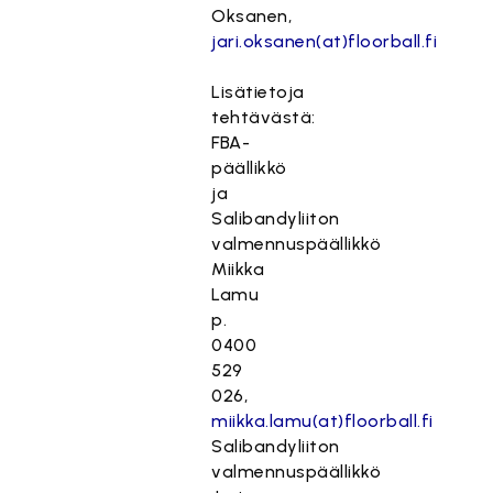
Oksanen,
jari.oksanen(at)floorball.fi
Lisätietoja
tehtävästä:
FBA-
päällikkö
ja
Salibandyliiton
valmennuspäällikkö
Miikka
Lamu
p.
0400
529
026,
miikka.lamu(at)floorball.fi
Salibandyliiton
valmennuspäällikkö