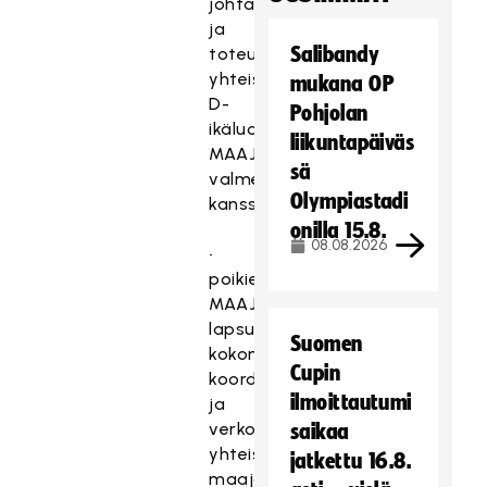
johtamisesta
ja
Salibandy
toteutuksesta
yhteistyössä
mukana OP
D-
Pohjolan
ikäluokan
liikuntapäiväs
MAAJOUKKUETIE-
sä
valmentajien
Olympiastadi
kanssa.
onilla 15.8.
08.08.2026
•
poikien
MAAJOUKKUETIEN
lapsuusvaiheen
Suomen
kokonaisuuden
Cupin
koordinoinnista
ilmoittautumi
ja
verkostotoiminnasta
saikaa
yhteistyössä
jatkettu 16.8.
maajoukkue-