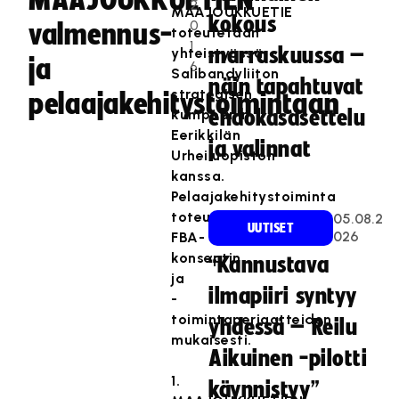
MAAJOUKKUETIEN
2
MAAJOUKKUETIE
kokous
0
valmennus-
toteutetaan
1
marraskuussa –
yhteistyössä
ja
6
Salibandyliiton
näin tapahtuvat
strategisen
pelaajakehitystoimintaan
kumppanin
ehdokasasettelu
Eerikkilän
ja valinnat
Urheiluopiston
kanssa.
Pelaajakehitystoiminta
toteutetaan
05.08.2
UUTISET
026
FBA-
konseptin
“Kannustava
ja
ilmapiiri syntyy
-
toimintaperiaatteiden
yhdessä – Reilu
mukaisesti.
Aikuinen -pilotti
1.
käynnistyy”