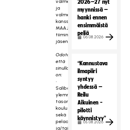
valmennuspäälliköiden
2026–27 nyt
ja
myynnissä –
valmentajien
hanki ennen
kanssa
ensimmäistä
MAAJOUKKUETIE-
peliä
tiimin
06.08.2026
jäsenenä
Odotamme
että
“Kannustava
sinulla
ilmapiiri
on:
syntyy
•
yhdessä –
Salibandyliiton
Reilu
ylemmän
tason
Aikuinen -
koulutus
pilotti
sekä
käynnistyy”
pelaaja-
05.08.2026
ja/tai