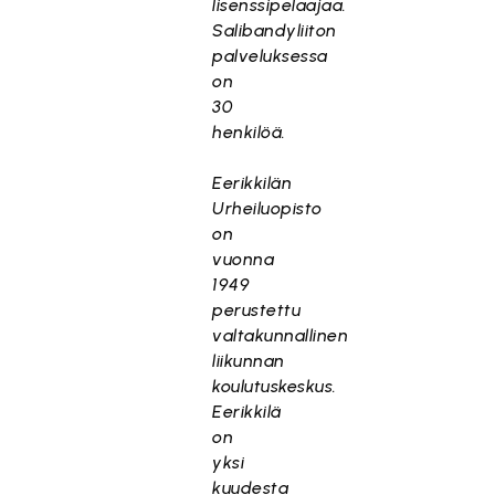
lisenssipelaajaa.
Salibandyliiton
palveluksessa
on
30
henkilöä.
Eerikkilän
Urheiluopisto
on
vuonna
1949
perustettu
valtakunnallinen
liikunnan
koulutuskeskus.
Eerikkilä
on
yksi
kuudesta