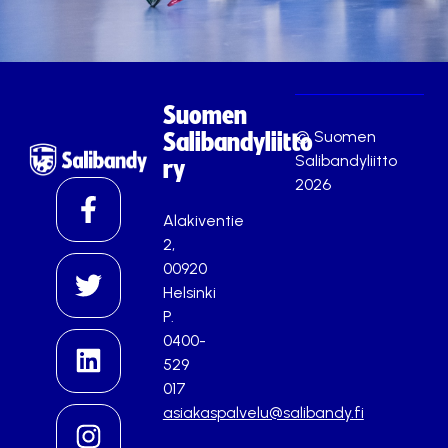
Suomen
© Suomen
Salibandyliitto
Salibandyliitto
ry
2026
Alakiventie
2,
00920
Helsinki
P.
0400-
529
017
asiakaspalvelu@salibandy.fi