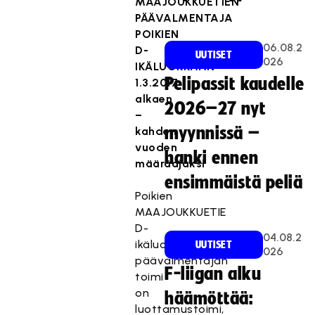
MAAJOUKKUETIEN
PÄÄVALMENTAJA
POIKIEN
06.08.2
D-
UUTISET
026
IKÄLUOKKAAN
Pelipassit kaudelle
1.3.2017
alkaen
2026–27 nyt
–
myynnissä –
kahden
vuoden
hanki ennen
määräajaksi
ensimmäistä peliä
Poikien
MAAJOUKKUETIE
D-
04.08.2
ikäluokan
UUTISET
026
päävalmentajan
F-liigan alku
toimi
on
häämöttää:
luottamustoimi,