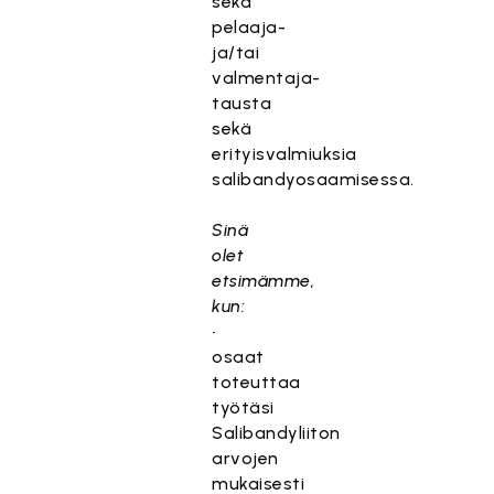
sekä
pelaaja-
ja/tai
valmentaja-
tausta
sekä
erityisvalmiuksia
salibandyosaamisessa.
Sinä
olet
etsimämme,
kun:
•
osaat
toteuttaa
työtäsi
Salibandyliiton
arvojen
mukaisesti