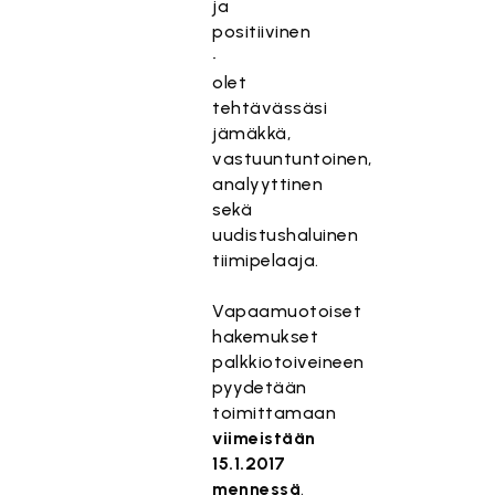
ja
positiivinen
•
olet
tehtävässäsi
jämäkkä,
vastuuntuntoinen,
analyyttinen
sekä
uudistushaluinen
tiimipelaaja.
Vapaamuotoiset
hakemukset
palkkiotoiveineen
pyydetään
toimittamaan
viimeistään
15.1.2017
mennessä
.