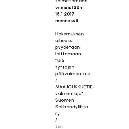
toimittamaan
viimeistään
15.1.2017
mennessä.
Hakemuksen
aiheeksi
pyydetään
laittamaan:
”U16
tyttöjen
päävalmentaja
/
MAAJOUKKUETIE-
valmentaja".
Suomen
Salibandyliitto
ry
/
Jari