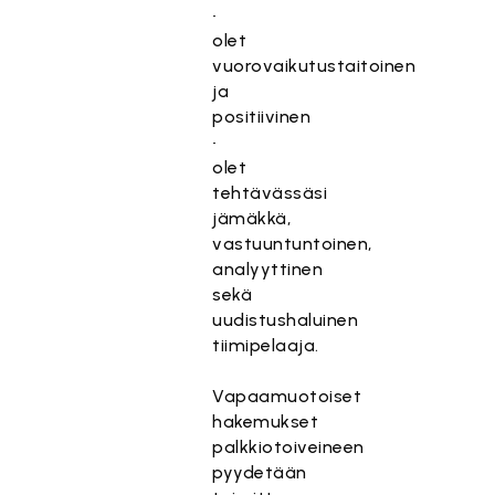
•
olet
vuorovaikutustaitoinen
ja
positiivinen
•
olet
tehtävässäsi
jämäkkä,
vastuuntuntoinen,
analyyttinen
sekä
uudistushaluinen
tiimipelaaja.
Vapaamuotoiset
hakemukset
palkkiotoiveineen
pyydetään