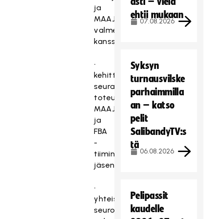
asti – vielä
ja
ehtii mukaan
MAAJOUKKUETIE-
07.08.2026
valmentajien
kanssa.
•
Syksyn
kehittymisen
turnausvilske
seurantatapahtumien
parhaimmilla
toteuttamisesta
an – katso
MAAJOUKKUTIE-
pelit
ja
SalibandyTV:s
FBA
-
tä
06.08.2026
tiimin
jäsenenä
•
Pelipassit
yhteistyöstä
kaudelle
seurojen