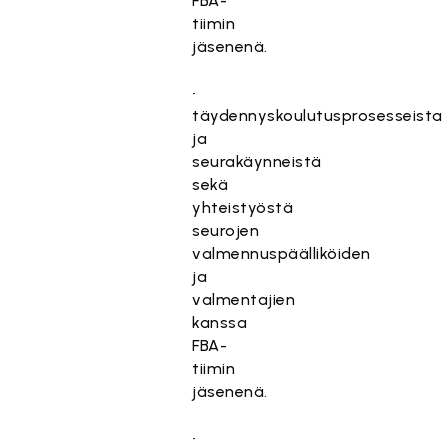
FBA-
tiimin
jäsenenä.
•
täydennyskoulutusprosesseista
ja
seurakäynneistä
sekä
yhteistyöstä
seurojen
valmennuspäälliköiden
ja
valmentajien
kanssa
FBA-
tiimin
jäsenenä.
•