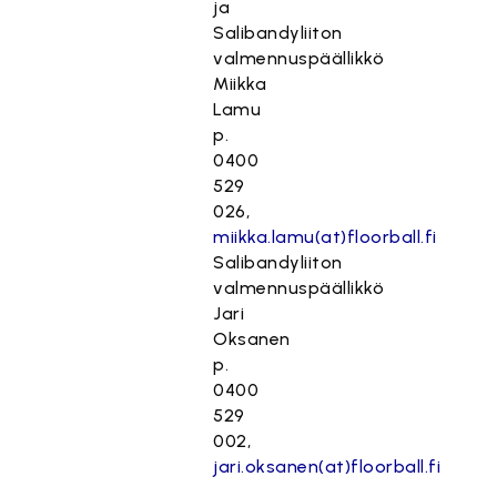
ja
Salibandyliiton
valmennuspäällikkö
Miikka
Lamu
p.
0400
529
026,
miikka.lamu(at)floorball.fi
Salibandyliiton
valmennuspäällikkö
Jari
Oksanen
p.
0400
529
002,
jari.oksanen(at)floorball.fi