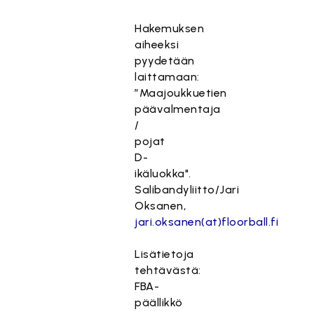
Hakemuksen
aiheeksi
pyydetään
laittamaan:
”Maajoukkuetien
päävalmentaja
/
pojat
D-
ikäluokka".
Salibandyliitto/Jari
Oksanen,
jari.oksanen(at)floorball.fi
Lisätietoja
tehtävästä:
FBA-
päällikkö