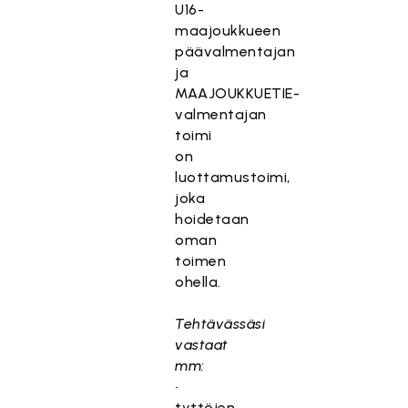
U16-
maajoukkueen
päävalmentajan
ja
MAAJOUKKUETIE-
valmentajan
toimi
on
luottamustoimi,
joka
hoidetaan
oman
toimen
ohella.
Tehtävässäsi
vastaat
mm:
•
tyttöjen