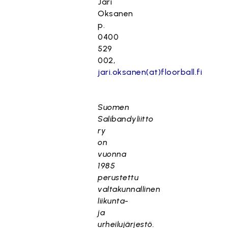
Jari
Oksanen
p.
0400
529
002,
jari.oksanen(at)floorball.fi
Suomen
Salibandyliitto
ry
on
vuonna
1985
perustettu
valtakunnallinen
liikunta-
ja
urheilujärjestö.