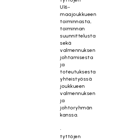
U16-
maajoukkueen
toiminnasta,
toiminnan
suunnittelusta
sekä
valmennuksen
johtamisesta
ja
toteutuksesta
yhteistyössä
joukkueen
valmennuksen
ja
johtoryhmän
kanssa.
•
tyttöjen