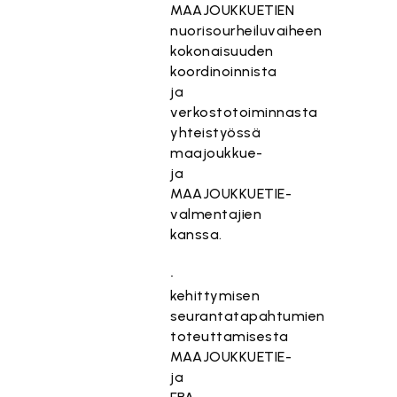
MAAJOUKKUETIEN
nuorisourheiluvaiheen
kokonaisuuden
koordinoinnista
ja
verkostotoiminnasta
yhteistyössä
maajoukkue-
ja
MAAJOUKKUETIE-
valmentajien
kanssa.
•
kehittymisen
seurantatapahtumien
toteuttamisesta
MAAJOUKKUETIE-
ja