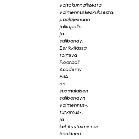
valtakunnallisesta
valmennuskeskuksesta,
päälajeinaan
jalkapallo
ja
salibandy.
Eerikkilässä
toimiva
Floorball
Academy
FBA
on
suomalaisen
salibandyn
valmennus-,
tutkimus-,
ja
kehitystoiminnan
henkinen