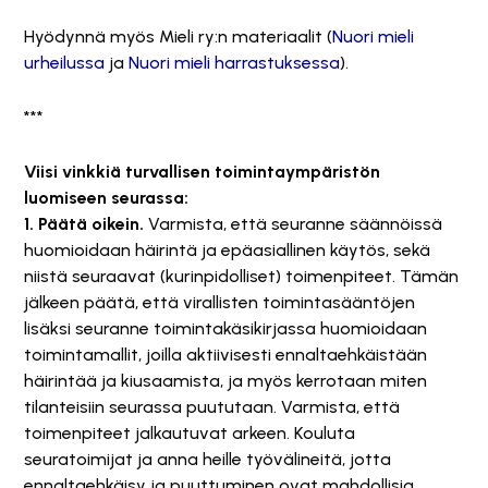
Hyödynnä myös Mieli ry:n materiaalit (
Nuori mieli
urheilussa
ja
Nuori mieli harrastuksessa
).
***
Viisi vinkkiä turvallisen toimintaympäristön
luomiseen seurassa:
1. Päätä oikein.
Varmista, että seuranne säännöissä
huomioidaan häirintä ja epäasiallinen käytös, sekä
niistä seuraavat (kurinpidolliset) toimenpiteet. Tämän
jälkeen päätä, että virallisten toimintasääntöjen
lisäksi seuranne toimintakäsikirjassa huomioidaan
toimintamallit, joilla aktiivisesti ennaltaehkäistään
häirintää ja kiusaamista, ja myös kerrotaan miten
tilanteisiin seurassa puututaan. Varmista, että
toimenpiteet jalkautuvat arkeen. Kouluta
seuratoimijat ja anna heille työvälineitä, jotta
ennaltaehkäisy ja puuttuminen ovat mahdollisia.