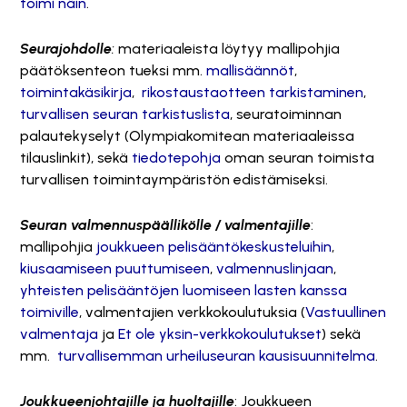
toimi näin
.
Seurajohdolle
:
materiaaleista löytyy mallipohjia
päätöksenteon tueksi mm.
mallisäännöt
,
toimintakäsikirja
,
rikostaustaotteen tarkistaminen
,
turvallisen seuran tarkistuslista
, seuratoiminnan
palautekyselyt (Olympiakomitean materiaaleissa
tilauslinkit), sekä
tiedotepohja
oman seuran toimista
turvallisen toimintaympäristön edistämiseksi.
Seuran valmennuspäällikölle / valmentajille
:
mallipohjia
joukkueen pelisääntökeskusteluihin
,
kiusaamiseen puuttumiseen
,
valmennuslinjaan
,
yhteisten pelisääntöjen luomiseen lasten kanssa
toimiville
, valmentajien verkkokoulutuksia (
Vastuullinen
valmentaja
ja
Et ole yksin-verkkokoulutukset
) sekä
mm.
turvallisemman urheiluseuran kausisuunnitelma
.
Joukkueenjohtajille ja huoltajille
: Joukkueen