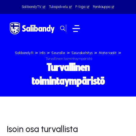
SalibandyTV
Tulospalvelu
F-liiga
Fanikauppa
>
>
>
>
>
Salibandy.fi
Info
Seuralle
Seurakehitys
Materiaalit
Turvallinen toimintaympäristö
Turvallinen
toimintaympäristö
Isoin osa turvallista