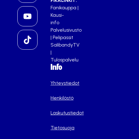
PIKALINKIT:
Fanikauppa
|
Kausi-
info
Palvelusivusto
|
Pelipassit
SalibandyTV
|
Tulospalvelu
Info
Yhteystiedot
Henkilöstö
Laskutustiedot
Tietosuoja