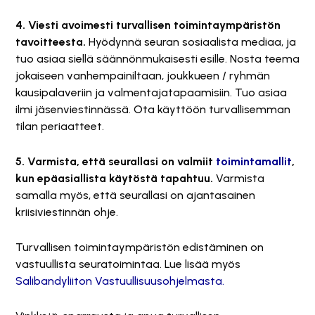
4. Viesti avoimesti turvallisen toimintaympäristön
tavoitteesta.
Hyödynnä seuran sosiaalista mediaa, ja
tuo asiaa siellä säännönmukaisesti esille. Nosta teema
jokaiseen vanhempainiltaan, joukkueen / ryhmän
kausipalaveriin ja valmentajatapaamisiin. Tuo asiaa
ilmi jäsenviestinnässä. Ota käyttöön turvallisemman
tilan periaatteet.
5. Varmista, että seurallasi on valmiit
toimintamallit
,
kun epäasiallista käytöstä tapahtuu.
Varmista
samalla myös, että seurallasi on ajantasainen
kriisiviestinnän ohje.
Turvallisen toimintaympäristön edistäminen on
vastuullista seuratoimintaa. Lue lisää myös
Salibandyliiton Vastuullisuusohjelmasta.