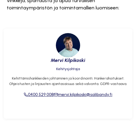
Vinkkejä, sparrausta ja apua turvallisen
toimintaympäristön ja toimintamallien luomiseen:
Mervi Kilpikoski
Kehitysjohtaja
Kehittämishankkeiden johtaminen ja koordinointi. Hankerahoitukset.
Ohjeistusten ja linjausten ajantasaisuus sekä valvonta. GDPR-vastaava.
0400 529 008
mervi.kilpikoski@salibandy.fi