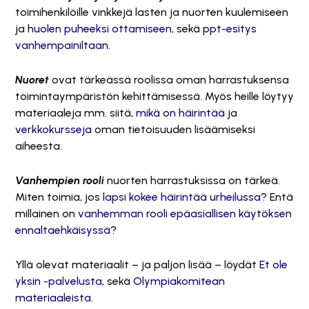
toimihenkilöille vinkkejä lasten ja nuorten kuulemiseen
ja
huolen puheeksi ottamiseen
, sekä
ppt-esitys
vanhempainiltaan
.
Nuoret
ovat tärkeässä roolissa oman harrastuksensa
toimintaympäristön kehittämisessä. Myös heille löytyy
materiaaleja mm. siitä,
mikä on häirintää
ja
verkkokursseja
oman tietoisuuden lisäämiseksi
aiheesta.
Vanhempien rooli
nuorten harrastuksissa on tärkeä.
Miten toimia, jos
lapsi kokee häirintää urheilussa
? Entä
millainen on
vanhemman rooli epäasiallisen käytöksen
ennaltaehkäisyssä
?
Yllä olevat materiaalit – ja paljon lisää – löydät
Et ole
yksin -palvelusta
, sekä
Olympiakomitean
materiaaleista
.