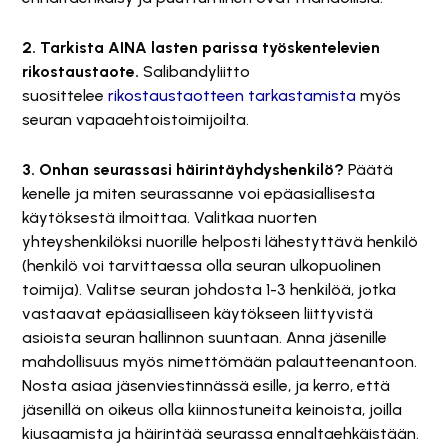
2. Tarkista AINA lasten parissa työskentelevien
rikostaustaote.
Salibandyliitto
suosittelee
rikostaustaotteen tarkastamista
myös
seuran vapaaehtoistoimijoilta.
3. Onhan seurassasi häirintäyhdyshenkilö?
Päätä
kenelle ja miten seurassanne voi epäasiallisesta
käytöksestä ilmoittaa. Valitkaa nuorten
yhteyshenkilöksi nuorille helposti lähestyttävä henkilö
(henkilö voi tarvittaessa olla seuran ulkopuolinen
toimija). Valitse seuran johdosta 1-3 henkilöä, jotka
vastaavat epäasialliseen käytökseen liittyvistä
asioista seuran hallinnon suuntaan. Anna jäsenille
mahdollisuus myös nimettömään palautteenantoon.
Nosta asiaa jäsenviestinnässä esille, ja kerro, että
jäsenillä on oikeus olla kiinnostuneita keinoista, joilla
kiusaamista ja häirintää seurassa ennaltaehkäistään.