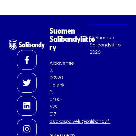
Suomen
© Suomen
Salibandyliitto
Salibandyliitto
ry
2026
Alakiventie
2,
00920
Helsinki
P.
0400-
529
017
asiakaspalvelu@salibandy.fi