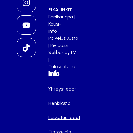
PIKALINKIT:
Fanikauppa
|
Kausi-
info
Palvelusivusto
|
Pelipassit
SalibandyTV
|
Tulospalvelu
Info
Yhteystiedot
Henkilöstö
Laskutustiedot
Tietosuoja