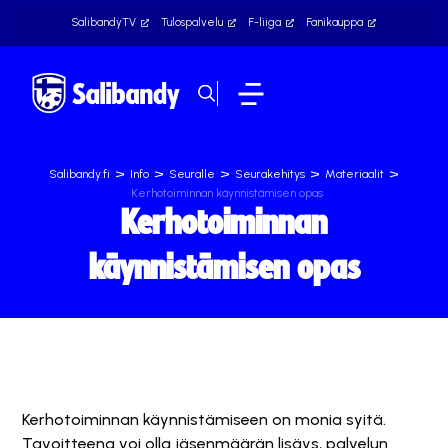
SalibandyTV
Tulospalvelu
F-liiga
Fanikauppa
>
>
>
>
>
Salibandy.fi
Info
Seuralle
Seurakehitys
Materiaalit
Kerhotoiminnan käynnistämisen opas
Kerhotoiminnan
käynnistämisen opas
Kerhotoiminnan käynnistämiseen on monia syitä.
Tavoitteena voi olla jäsenmäärän lisäys, palvelun