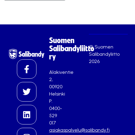
Suomen
© Suomen
Salibandyliitto
Salibandyliitto
ry
2026
Alakiventie
2,
00920
Helsinki
P.
0400-
529
017
asiakaspalvelu@salibandy.fi