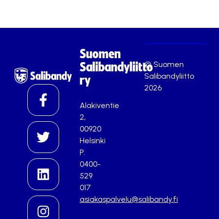
Suomen
© Suomen
Salibandyliitto
Salibandyliitto
ry
2026
Alakiventie
2,
00920
Helsinki
P.
0400-
529
017
asiakaspalvelu@salibandy.fi