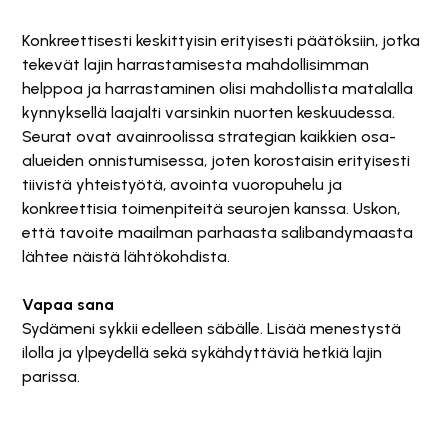
Konkreettisesti keskittyisin erityisesti päätöksiin, jotka
tekevät lajin harrastamisesta mahdollisimman
helppoa ja harrastaminen olisi mahdollista matalalla
kynnyksellä laajalti varsinkin nuorten keskuudessa.
Seurat ovat avainroolissa strategian kaikkien osa-
alueiden onnistumisessa, joten korostaisin erityisesti
tiivistä yhteistyötä, avointa vuoropuhelu ja
konkreettisia toimenpiteitä seurojen kanssa. Uskon,
että tavoite maailman parhaasta salibandymaasta
lähtee näistä lähtökohdista.
Vapaa sana
Sydämeni sykkii edelleen säbälle. Lisää menestystä
ilolla ja ylpeydellä sekä sykähdyttäviä hetkiä lajin
parissa.