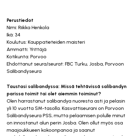
Perustiedot
Nimi: Riikka Henkola
Ikä: 34
Koulutus: Kauppatieteiden maisteri
Ammatti: Yrittäjä
Kotikunta: Porvoo
Ehdottanut seura/seurat: FBC Turku, Josba, Porvoon
Salibandyseura
Taustasi salibandyssa: Missä tehtävissä salibandyn
parissa toimit tai olet aiemmin toiminut?
Olen harrastanut salibandya nuoresta asti ja pelasin
yli 10 vuotta SM-tasolla. Kasvattiseurani on Porvoon
Salibandyseura PSS, mutta pelaamisen polulle minut
on innostanut alun perin Josba. Olen ollut myös osa
maajoukkueen kokoonpanoa ja saanut