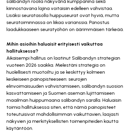
salibandyn roolia näkyvänä kumppanina sekä
kiinnostavana lajina voitaisiin edelleen vahvistaa.
Lisäksi seuratasolla huippuseurat ovat hyviä, mutta
seuratoiminnassa on liikaa varianssia. Panostus
laadukkaaseen seuratyöhön on äärimmäisen tärkeää.
Mihin asioihin haluaisit erityisesti vaikuttaa
hallituksessa?
Aikaisempi hallitus on laatinut Salibandyn strategian
vuoteen 2026 saakka. Mielestäni strategia on
huolellisesti muotoiltu ja se keskittyy kolmeen
keskeiseen painopisteeseen: seurojen
elinvoimaisuuden vahvistamiseen, salibandyn suosion
kasvattamiseen ja Suomen aseman lujittamiseen
maailman huippumaana salibandyn saralla. Haluaisin
toimia hallituksessa siten, että nämä painopisteet
toteutuisivat mahdollisimman vaikuttavien, laajasti
näkyvien ja merkityksellisten toimenpiteiden kautta
käytäntöön.