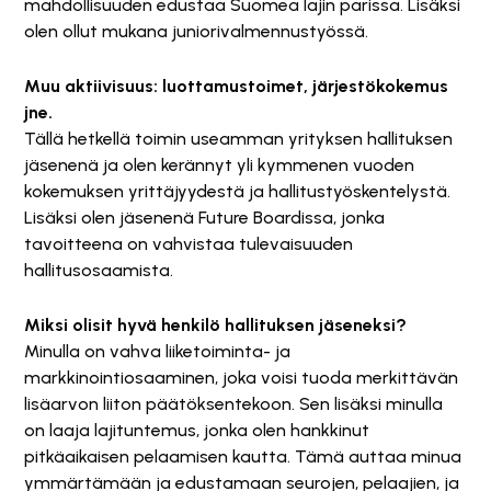
mahdollisuuden edustaa Suomea lajin parissa. Lisäksi
olen ollut mukana juniorivalmennustyössä.
Muu aktiivisuus: luottamustoimet, järjestökokemus
jne.
Tällä hetkellä toimin useamman yrityksen hallituksen
jäsenenä ja olen kerännyt yli kymmenen vuoden
kokemuksen yrittäjyydestä ja hallitustyöskentelystä.
Lisäksi olen jäsenenä Future Boardissa, jonka
tavoitteena on vahvistaa tulevaisuuden
hallitusosaamista.
Miksi olisit hyvä henkilö hallituksen jäseneksi?
Minulla on vahva liiketoiminta- ja
markkinointiosaaminen, joka voisi tuoda merkittävän
lisäarvon liiton päätöksentekoon. Sen lisäksi minulla
on laaja lajituntemus, jonka olen hankkinut
pitkäaikaisen pelaamisen kautta. Tämä auttaa minua
ymmärtämään ja edustamaan seurojen, pelaajien, ja