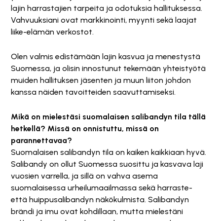
lajin harrastajien tarpeita ja odotuksia hallituksessa.
Vahvuuksiani ovat markkinointi, myynti sekä laajat
liike-elämän verkostot.
Olen valmis edistämään lajin kasvua ja menestystä
Suomessa, ja olisin innostunut tekemään yhteistyötä
muiden hallituksen jäsenten ja muun liiton johdon
kanssa näiden tavoitteiden saavuttamiseksi.
Mikä on mielestäsi suomalaisen salibandyn tila tällä
hetkellä? Missä on onnistuttu, missä on
parannettavaa?
Suomalaisen salibandyn tila on kaiken kaikkiaan hyvä.
Salibandy on ollut Suomessa suosittu ja kasvava laji
vuosien varrella, ja sillä on vahva asema
suomalaisessa urheilumaailmassa sekä harraste-
että huippusalibandyn näkökulmista. Salibandyn
brändi ja imu ovat kohdillaan, mutta mielestäni