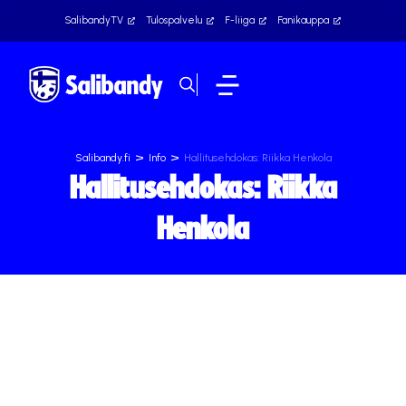
SalibandyTV
Tulospalvelu
F-liiga
Fanikauppa
>
>
Salibandy.fi
Info
Hallitusehdokas: Riikka Henkola
Hallitusehdokas: Riikka
Henkola