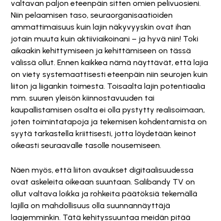
valtavan paljon eteenpäin sitten omien pelivuosieni.
Niin pelaamisen taso, seuraorganisaatioiden
ammattimaisuus kuin lajin näkyvyyskin ovat ihan
jotain muuta kuin aktiiviaikoinani – ja hyvä niin! Toki
aikaakin kehittymiseen ja kehittämiseen on tässä
välissä ollut. Ennen kaikkea nämä näyttävät, että lajia
on viety systemaattisesti eteenpäin niin seurojen kuin
liiton ja liigankin toimesta. Toisaalta lajin potentiaalia
mm. suuren yleisön kiinnostavuuden tai
kaupallistamisen osalta ei olla pystytty realisoimaan,
joten toimintatapoja ja tekemisen kohdentamista on
syytä tarkastella kriittisesti, jotta löydetään keinot
oikeasti seuraavalle tasolle nousemiseen.
Näen myös, että liiton avaukset digitaalisuudessa
ovat askeleita oikeaan suuntaan. Salibandy TV on
ollut valtava loikka ja rohkeita päätöksiä tekemällä
lajilla on mahdollisuus olla suunnannäyttäjä
laajemminkin. Tätä kehityssuuntaa meidän pitää