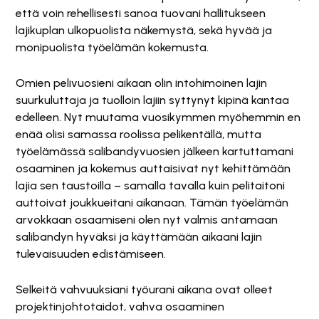
että voin rehellisesti sanoa tuovani hallitukseen
lajikuplan ulkopuolista näkemystä, sekä hyvää ja
monipuolista työelämän kokemusta.
Omien pelivuosieni aikaan olin intohimoinen lajin
suurkuluttaja ja tuolloin lajiin syttynyt kipinä kantaa
edelleen. Nyt muutama vuosikymmen myöhemmin en
enää olisi samassa roolissa pelikentällä, mutta
työelämässä salibandyvuosien jälkeen kartuttamani
osaaminen ja kokemus auttaisivat nyt kehittämään
lajia sen taustoilla – samalla tavalla kuin pelitaitoni
auttoivat joukkueitani aikanaan. Tämän työelämän
arvokkaan osaamiseni olen nyt valmis antamaan
salibandyn hyväksi ja käyttämään aikaani lajin
tulevaisuuden edistämiseen.
Selkeitä vahvuuksiani työurani aikana ovat olleet
projektinjohtotaidot, vahva osaaminen