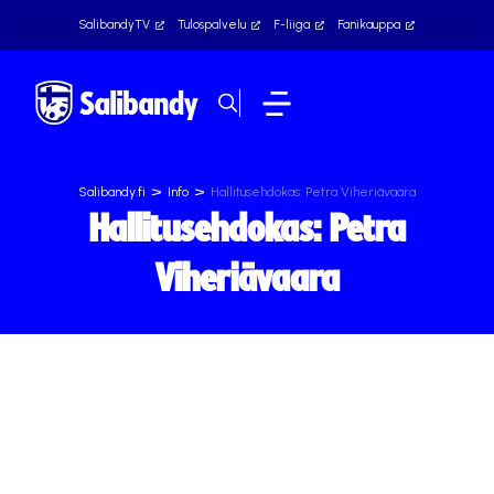
SalibandyTV
Tulospalvelu
F-liiga
Fanikauppa
>
>
Salibandy.fi
Info
Hallitusehdokas: Petra Viheriävaara
Hallitusehdokas: Petra
Viheriävaara