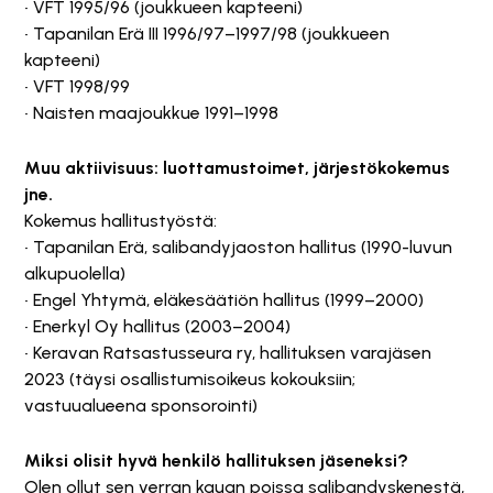
• VFT 1995/96 (joukkueen kapteeni)
• Tapanilan Erä III 1996/97–1997/98 (joukkueen
kapteeni)
• VFT 1998/99
• Naisten maajoukkue 1991–1998
Muu aktiivisuus: luottamustoimet, järjestökokemus
jne.
Kokemus hallitustyöstä:
• Tapanilan Erä, salibandyjaoston hallitus (1990-luvun
alkupuolella)
• Engel Yhtymä, eläkesäätiön hallitus (1999–2000)
• Enerkyl Oy hallitus (2003–2004)
• Keravan Ratsastusseura ry, hallituksen varajäsen
2023 (täysi osallistumisoikeus kokouksiin;
vastuualueena sponsorointi)
Miksi olisit hyvä henkilö hallituksen jäseneksi?
Olen ollut sen verran kauan poissa salibandyskenestä,