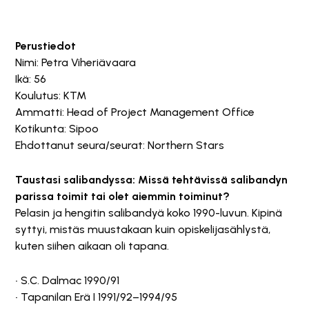
Perustiedot
Nimi: Petra Viheriävaara
Ikä: 56
Koulutus: KTM
Ammatti: Head of Project Management Office
Kotikunta: Sipoo
Ehdottanut seura/seurat: Northern Stars
Taustasi salibandyssa: Missä tehtävissä salibandyn
parissa toimit tai olet aiemmin toiminut?
Pelasin ja hengitin salibandyä koko 1990-luvun. Kipinä
syttyi, mistäs muustakaan kuin opiskelijasählystä,
kuten siihen aikaan oli tapana.
• S.C. Dalmac 1990/91
• Tapanilan Erä I 1991/92–1994/95