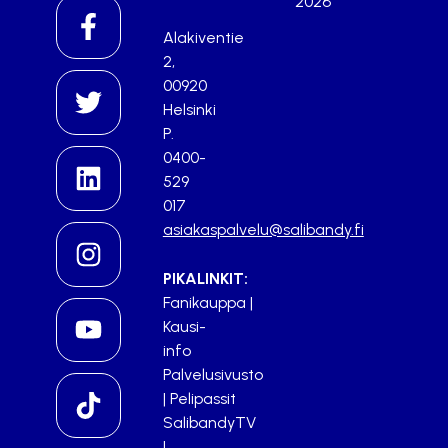
2026
Alakiventie
2,
00920
Helsinki
P.
0400-
529
017
asiakaspalvelu@salibandy.fi
PIKALINKIT:
Fanikauppa
|
Kausi-
info
Palvelusivusto
|
Pelipassit
SalibandyTV
|