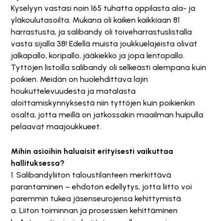
Kyselyyn vastasi noin 165 tuhatta oppilasta ala- ja
yläkoulutasoilta. Mukana oli kaiken kaikkiaan 81
harrastusta, ja salibandy oli toiveharrastuslistalla
vasta sijalla 38! Edellä muista joukkuelajeista olivat
jalkapallo, koripallo, jääkiekko ja jopa lentopallo.
Tyttöjen listoilla salibandy oli selkeästi alempana kuin
poikien. Meidän on huolehdittava lajin
houkuttelevuudesta ja matalasta
aloittamiskynnyksestä niin tyttöjen kuin poikienkin
osalta, jotta meillä on jatkossakin maailman huipulla
pelaavat maajoukkueet.
Mihin asioihin haluaisit erityisesti vaikuttaa
hallituksessa?
1. Salibandyliiton taloustilanteen merkittävä
parantaminen – ehdoton edellytys, jotta liitto voi
paremmin tukea jäsenseurojensa kehittymistä
a. Liiton toiminnan ja prosessien kehittäminen