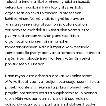
taloushallinnon ja liiketoiminnan yhdistämisessä,
selkeä kommunikointikyky läpi yritysten koko
organisaation sekä toiminnan ja prosessien
kehittäminen. Nämä yhdistettynä kattavaan
ymmärrykseen digitalisaation ja automaation
tarjoamista mahdollisuuksista olen varma, että
pystyn antamaan vahvan panoksen liiton
organisaation ja sen toimintamallien
modernisoimiseen. Näihin liittyvillä konkreettisilla
toimenpiteillä pystytään vaikuttamaan merkittävästi
myös liiton taloudellisen tilanteen kääntämiseksi
positiiviseen suuntaan.
Näen myös, että edessä siintävät kaksinkertaiset
MM-kotikisat vaativat paljon resursseja, suunnittelua,
projektiluonteista tekemistä ja luonnollisesti sekä
projektijohtamista että talousjohtamista jo hyvissä
ajoin. Näin voidaan varmistaa, että suomalainen
salibandy saa kisoista parhaan mahdollisen hyödyn