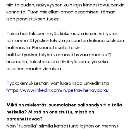
niin talouden, näkyvyyden kuin lajin kiinnostavuudenkin
kannalta. Tuon mielelläni oman osaamiseni tämän
ison ponnistuksen tueksi.
Toisin hallitukseen myös kokemusta isojen yritysten
johtoryhmätyöskentelystä ja suurten kokonaisuuksien
hallinnasta. Persoonatasolla toisin
hallitustyöskentelyyn varmasti hyvää (huonoa?)
huumoria, tuloshakuista tiimityöskentelyä sekä
asioiden maaliin viemistä.
Työkokemuksestani voit lukea lisää LinkedInistä
https://www.linkedin.com/in/petraviheriavaara/
Mikä on mielestäsi suomalaisen salibandyn tila tällä
hetkellä? Missä on onnistuttu, missä on
parannettavaa?
Näin ”tuoreilla” silmillä katsottuna lajihan on mennyt