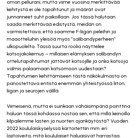
oman peliurani, mutta viime vuosina merkittävää
kehitystä ei ole tapahtunut ja määrät ovat
junnanneet suht paikoillaan. Jos tässä halutaan
saada merkittävää edistystä, meidän on
varmistettava, että saamme F-liigan peleihin ja
maaotteluihin yleisöä myös ”salibandyperheen”
ulkopuolelta. Tässä suurta roolia näyttelee
katsojakokemus – millaisen elämyksen salibandyn
ottelutapahtumat jättävät katsojille ja onko katsoja
valmis palaamaan katsomoon uudestaan?
Tapahtumien kehittämiseen tästä näkökulmasta on
panostettava entistä enemmän yhteistyössä liiton,
liigan ja seurojen välillä.
Viimeisenä, mutta ei suinkaan vähäisimpänä pointtina
haluan tässä kohdassa nostaa sen, että millä keinoilla
kilpailemme lasten ja nuorten ajankäytöstä? Vuoden
2022 koululaiskyselyssä kartoitettiin mm. eri
lajitoiveita, mitä koululaiset haluaisivat harrastaa.