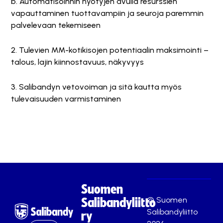
b. Automatisoinnin hyötyjen avulla resurssien
vapauttaminen tuottavampiin ja seuroja paremmin
palvelevaan tekemiseen
2. Tulevien MM-kotikisojen potentiaalin maksimointi –
talous, lajin kiinnostavuus, näkyvyys
3. Salibandyn vetovoiman ja sitä kautta myös
tulevaisuuden varmistaminen
Suomen
© Suomen
Salibandyliitto
Salibandyliitto
ry