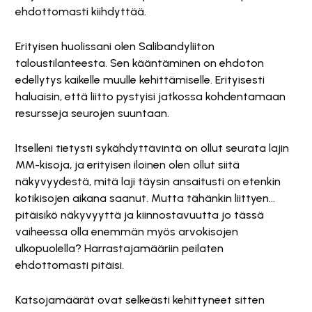
ehdottomasti kiihdyttää.
Erityisen huolissani olen Salibandyliiton
taloustilanteesta. Sen kääntäminen on ehdoton
edellytys kaikelle muulle kehittämiselle. Erityisesti
haluaisin, että liitto pystyisi jatkossa kohdentamaan
resursseja seurojen suuntaan.
Itselleni tietysti sykähdyttävintä on ollut seurata lajin
MM-kisoja, ja erityisen iloinen olen ollut siitä
näkyvyydestä, mitä laji täysin ansaitusti on etenkin
kotikisojen aikana saanut. Mutta tähänkin liittyen…
pitäisikö näkyvyyttä ja kiinnostavuutta jo tässä
vaiheessa olla enemmän myös arvokisojen
ulkopuolella? Harrastajamääriin peilaten
ehdottomasti pitäisi.
Katsojamäärät ovat selkeästi kehittyneet sitten