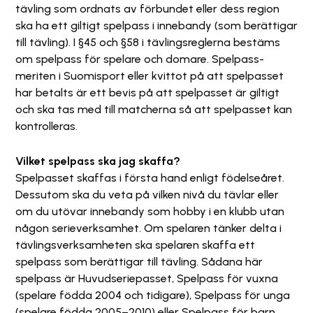
tävling som ordnats av förbundet eller dess region
ska ha ett giltigt spelpass i innebandy (som berättigar
till tävling). I §45 och §58 i tävlingsreglerna bestäms
om spelpass för spelare och domare. Spelpass-
meriten i Suomisport eller kvittot på att spelpasset
har betalts är ett bevis på att spelpasset är giltigt
och ska tas med till matcherna så att spelpasset kan
kontrolleras.
Vilket spelpass ska jag skaffa?
Spelpasset skaffas i första hand enligt födelseåret.
Dessutom ska du veta på vilken nivå du tävlar eller
om du utövar innebandy som hobby i en klubb utan
någon serieverksamhet. Om spelaren tänker delta i
tävlingsverksamheten ska spelaren skaffa ett
spelpass som berättigar till tävling. Sådana här
spelpass är Huvudseriepasset, Spelpass för vuxna
(spelare födda 2004 och tidigare), Spelpass för unga
(spelare födda 2005–2010) eller Spelpass för barn