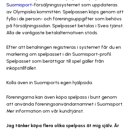
Suomisport
-försäljningssystemet som uppdateras
av Olympiska kommittén. Spelpassen köps genom att
fylla i de person- och föreningsuppgifter som behövs
på försäljningssidan. Spelpasset betalas i Svea tjänst.
Alla de vanligaste betalalternativen stöds.
Efter att betalningen registreras i systemet får du en
markering om spelpasset i din Suomisport-profil.
Spelpasset som berättigar till spel gäller från
inköpstillfället.
Kolla även in Suomiports egen hjälpsida.
Föreningarna kan även köpa spelpass i bunt genom
att använda föreningsanvändarnamnet i Suomisport.
Mer information om vår kundtjänst.
Jag tänker köpa flera olika spelpass åt mig själv.
Är