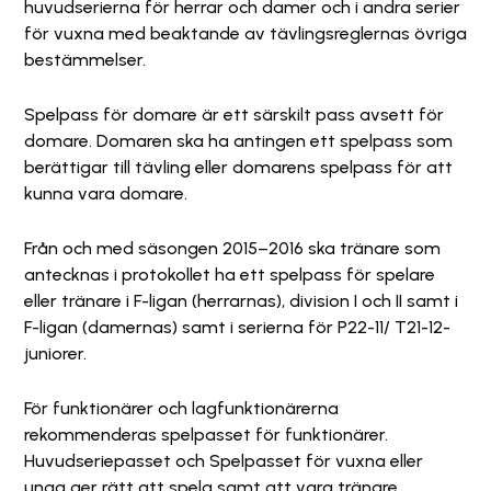
huvudserierna för herrar och damer och i andra serier
för vuxna med beaktande av tävlingsreglernas övriga
bestämmelser.
Spelpass för domare är ett särskilt pass avsett för
domare. Domaren ska ha antingen ett spelpass som
berättigar till tävling eller domarens spelpass för att
kunna vara domare.
Från och med säsongen 2015–2016 ska tränare som
antecknas i protokollet ha ett spelpass för spelare
eller tränare i F-ligan (herrarnas), division I och II samt i
F-ligan (damernas) samt i serierna för P22-11/ T21-12-
juniorer.
För funktionärer och lagfunktionärerna
rekommenderas spelpasset för funktionärer.
Huvudseriepasset och Spelpasset för vuxna eller
unga ger rätt att spela samt att vara tränare,