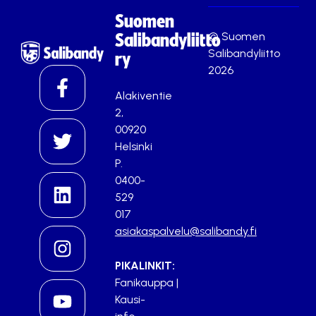
Suomen
© Suomen
Salibandyliitto
Salibandyliitto
ry
2026
Alakiventie
2,
00920
Helsinki
P.
0400-
529
017
asiakaspalvelu@salibandy.fi
PIKALINKIT:
Fanikauppa
|
Kausi-