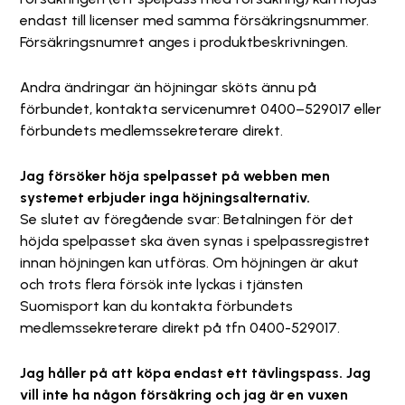
endast till licenser med samma försäkringsnummer.
Försäkringsnumret anges i produktbeskrivningen.
Andra ändringar än höjningar sköts ännu på
förbundet, kontakta servicenumret 0400–529017 eller
förbundets medlemssekreterare direkt.
Jag försöker höja spelpasset på webben men
systemet erbjuder inga höjningsalternativ.
Se slutet av föregående svar: Betalningen för det
höjda spelpasset ska även synas i spelpassregistret
innan höjningen kan utföras. Om höjningen är akut
och trots flera försök inte lyckas i tjänsten
Suomisport kan du kontakta förbundets
medlemssekreterare direkt på tfn 0400-529017.
Jag håller på att köpa endast ett tävlingspass. Jag
vill inte ha någon försäkring och jag är en vuxen