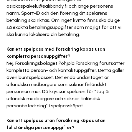
asiakaspalvelu@salibandy.fi och ange personens
namn, Sport-ID och den förening dit spelarens
betalning ska riktas. Om inget kvitto finns ska du ge
så exakta betalningsuppgifter som möjligt för att vi
ska kunna lokalisera din betalning.
Kan ett spelpass med försäkring köpas utan
kompletta personuppgifter?
Nej. Försäkringsbolaget Pohjola Försäkring förutsätter
kompletta person- och kontaktuppgifter. Detta gäller
även buntspelpasset. Det enda undantaget är
utländska medborgare som saknar finländskt
personnummer. Då kryssar spelaren för ”Jag är
utländsk medborgare och saknar finländsk
personbeteckning” i spelpassköpet.
Kan ett spelpass utan försäkring köpas utan
fullständiga personuppgifter?