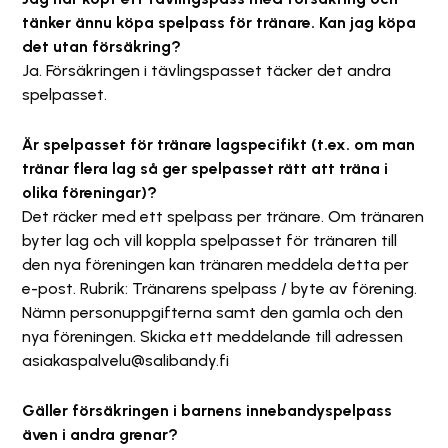
tänker ännu köpa spelpass för tränare. Kan jag köpa
det utan försäkring?
Ja. Försäkringen i tävlingspasset täcker det andra
spelpasset.
Är spelpasset för tränare lagspecifikt (t.ex. om man
tränar flera lag så ger spelpasset rätt att träna i
olika föreningar)?
Det räcker med ett spelpass per tränare. Om tränaren
byter lag och vill koppla spelpasset för tränaren till
den nya föreningen kan tränaren meddela detta per
e-post. Rubrik: Tränarens spelpass / byte av förening.
Nämn personuppgifterna samt den gamla och den
nya föreningen. Skicka ett meddelande till adressen
asiakaspalvelu@salibandy.fi
Gäller försäkringen i barnens innebandyspelpass
även i andra grenar?