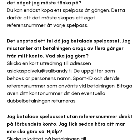
det något jag måste tänka på?
Du kan endast köpa ett spelpass åt gången. Detta
därför att det måste skapas ett eget
referensnummer åt varje spelpass.
Det uppstod ett fel då jag betalade spelpasset. Jag
misstänker att betalningen drogs av flera gånger
från mitt konto. Vad ska jag göra?
Skicka en kort utredning till adressen
asiakaspalvelu@salibandy.fi. De uppgifter som
behövs är personens namn, Sport-ID och det/de
referensnummer som använts vid betalningen. Bifoga
även ditt kontonummer dit den eventuella
dubbelbetalningen returneras.
Jag betalade spelpasset utan referensnummer direkt
på förbundets konto. Jag fick sedan höra att man
inte ska göra så. Hjälp?
Skicka in kvittot på betalningen till