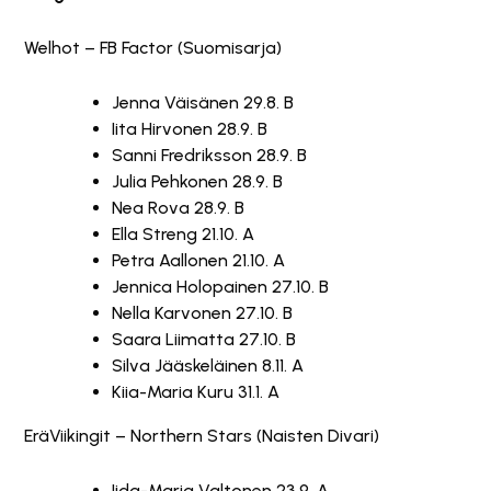
Welhot – FB Factor (Suomisarja)
Jenna Väisänen 29.8. B
Iita Hirvonen 28.9. B
Sanni Fredriksson 28.9. B
Julia Pehkonen 28.9. B
Nea Rova 28.9. B
Ella Streng 21.10. A
Petra Aallonen 21.10. A
Jennica Holopainen 27.10. B
Nella Karvonen 27.10. B
Saara Liimatta 27.10. B
Silva Jääskeläinen 8.11. A
Kiia-Maria Kuru 31.1. A
EräViikingit – Northern Stars (Naisten Divari)
Iida-Maria Valtonen 23.9. A