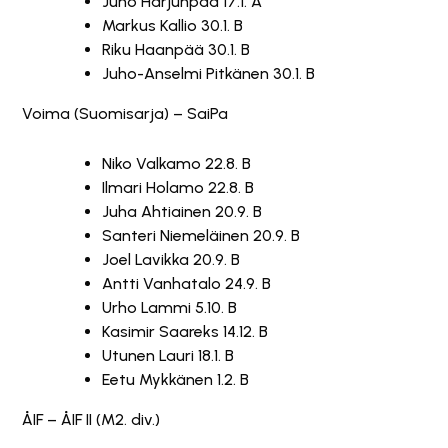
Juho Harjunpää 17.1. A
Markus Kallio 30.1. B
Riku Haanpää 30.1. B
Juho-Anselmi Pitkänen 30.1. B
Voima (Suomisarja) – SaiPa
Niko Valkamo 22.8. B
Ilmari Holamo 22.8. B
Juha Ahtiainen 20.9. B
Santeri Niemeläinen 20.9. B
Joel Lavikka 20.9. B
Antti Vanhatalo 24.9. B
Urho Lammi 5.10. B
Kasimir Saareks 14.12. B
Utunen Lauri 18.1. B
Eetu Mykkänen 1.2. B
ÅIF – ÅIF II (M2. div.)