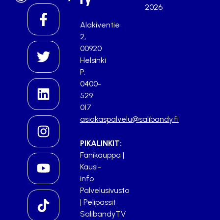
ry
2026
Alakiventie
2,
00920
Helsinki
P.
0400-
529
017
asiakaspalvelu@salibandy.fi
PIKALINKIT:
Fanikauppa
|
Kausi-
info
Palvelusivusto
|
Pelipassit
SalibandyTV