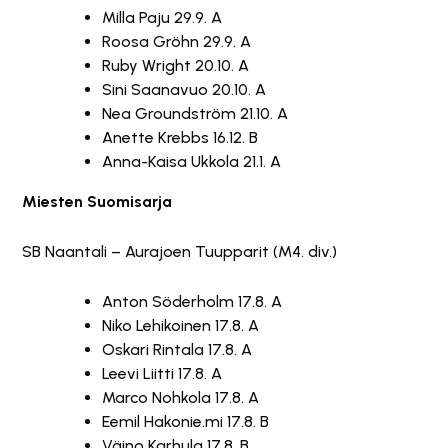
Milla Paju 29.9. A
Roosa Gröhn 29.9. A
Ruby Wright 20.10. A
Sini Saanavuo 20.10. A
Nea Groundström 21.10. A
Anette Krebbs 16.12. B
Anna-Kaisa Ukkola 21.1. A
Miesten Suomisarja
SB Naantali – Aurajoen Tuupparit (M4. div.)
Anton Söderholm 17.8. A
Niko Lehikoinen 17.8. A
Oskari Rintala 17.8. A
Leevi Liitti 17.8. A
Marco Nohkola 17.8. A
Eemil Hakonie.mi 17.8. B
Väino Karhula 17.8. B