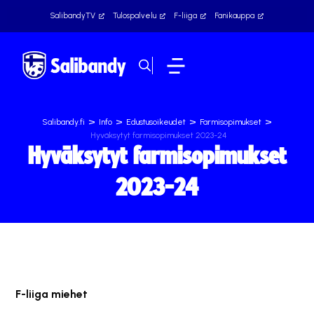
SalibandyTV
Tulospalvelu
F-liiga
Fanikauppa
>
>
>
>
Salibandy.fi
Info
Edustusoikeudet
Farmisopimukset
Hyväksytyt farmisopimukset 2023-24
Hyväksytyt farmisopimukset
2023-24
F-liiga miehet