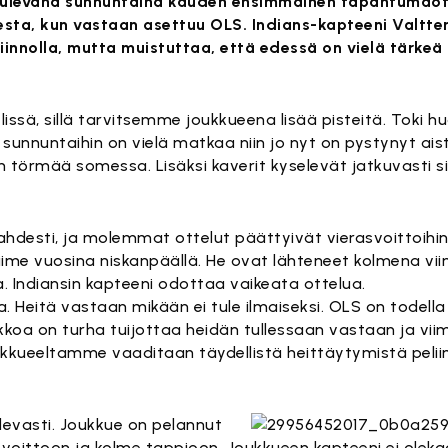
tulevana sunnuntaina kauden ensimmäinen tapahtumaott
esta, kun vastaan asettuu OLS. Indians-kapteeni Valtter
iinnolla, mutta muistuttaa, että edessä on vielä tärkeä
issä, sillä tarvitsemme joukkueena lisää pisteitä. Toki h
unnuntaihin on vielä matkaa niin jo nyt on pystynyt ais
törmää somessa. Lisäksi kaverit kyselevät jatkuvasti si
ahdesti, ja molemmat ottelut päättyivät vierasvoittoihin.
 viime vuosina niskanpäällä. He ovat lähteneet kolmena v
. Indiansin kapteeni odottaa vaikeata ottelua.
. Heitä vastaan mikään ei tule ilmaiseksi. OLS on todella 
koa on turha tuijottaa heidän tullessaan vastaan ja vii
ukkueeltamme vaaditaan täydellistä heittäytymistä peliin
elevasti. Joukkue on pelannut
yt voittoon ja kolme tappioon. Joukkueen kapteeni ei olek