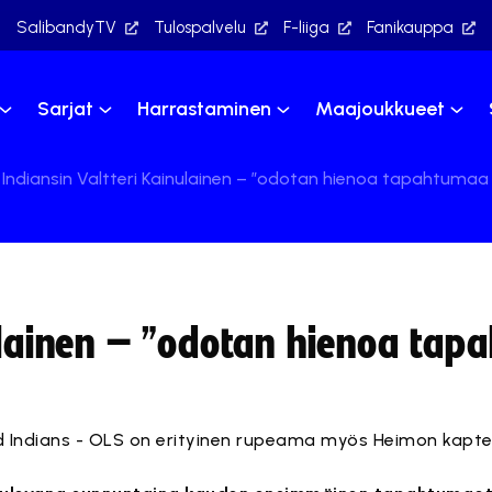
SalibandyTV
Tulospalvelu
F-liiga
Fanikauppa
Sarjat
Harrastaminen
Maajoukkueet
Indiansin Valtteri Kainulainen – ”odotan hienoa tapahtumaa
nulainen – ”odotan hienoa ta
Indians - OLS on erityinen rupeama myös Heimon kaptee