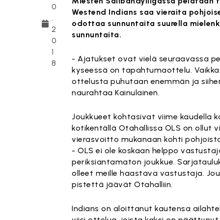
Miesten Salibandyliigassa pelataan 
0
Westend Indians saa vieraita pohjois
.
odottaa sunnuntaita suurella mielenk
2
sunnuntaita.
0
1
- Ajatukset ovat vielä seuraavassa pel
8
kyseessä on tapahtumaottelu. Vaikka s
ottelusta puhutaan enemmän ja siihen 
naurahtaa Kainulainen.
Joukkueet kohtasivat viime kaudella k
kotikentällä Otahallissa OLS on ollut
vierasvoitto mukanaan kohti pohjoista
- OLS ei ole koskaan helppo vastustaja
periksiantamaton joukkue. Sarjatauluk
olleet meille haastava vastustaja. Jo
pistettä jäävät Otahalliin.
Indians on aloittanut kautensa ailaht
viisi ottelua, joista kaksi on päättyn