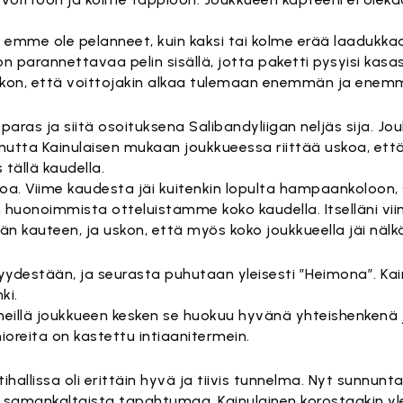
ilti emme ole pelanneet, kuin kaksi tai kolme erää laadukka
ljon parannettavaa pelin sisällä, jotta paketti pysyisi kas
skon, että voittojakin alkaa tulemaan enemmän ja enem
n paras ja siitä osoituksena Salibandyliigan neljäs sija. J
utta Kainulaisen mukaan joukkueessa riittää uskoa, ett
 tällä kaudella.
koa. Viime kaudesta jäi kuitenkin lopulta hampaankoloon,
huonoimmista otteluistamme koko kaudella. Itselläni vi
än kauteen, ja uskon, että myös koko joukkueella jäi näl
yydestään, ja seurasta puhutaan yleisesti ”Heimona”. Kai
ki.
meillä joukkueen kesken se huokuu hyvänä yhteishenkenä j
ioreita on kastettu intiaanitermein.
ihallissa oli erittäin hyvä ja tiivis tunnelma. Nyt sunnun
samankaltaista tapahtumaa. Kainulainen korostaakin yle