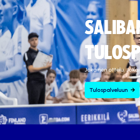
SALIBA
TULOSP
Jokainen ottelu. Joka
Tulospalveluun