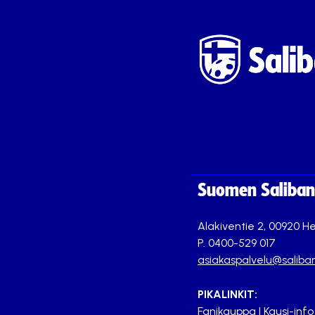
Suomen Saliband
Alakiventie 2, 00920 He
P. 0400-529 017
asiakaspalvelu@saliban
PIKALINKIT:
Fanikauppa
|
Kausi-info