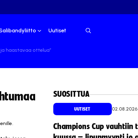
Salibandyliitto
Uutiset
 ja haastavaa ottelua”
SUOSITTUA
pahtumaa
02.08.2026
UUTISET
nille.
Champions Cup vauhtiin 
kuussa – lipunmyynti jo 