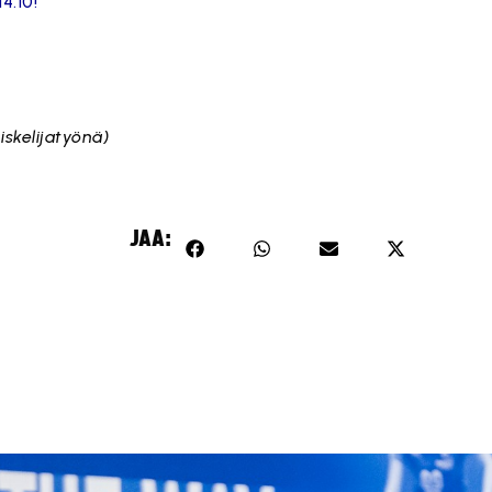
4.10!
iskelijatyönä)
JAA: