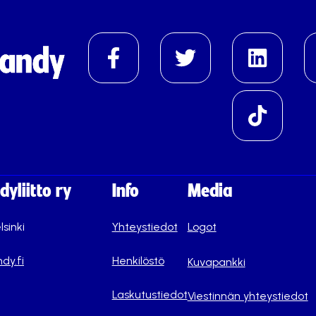
yliitto ry
Info
Media
lsinki
Yhteystiedot
Logot
dy.fi
Henkilöstö
Kuvapankki
Laskutustiedot
Viestinnän yhteystiedot