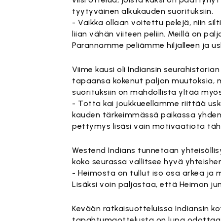
tyytyväinen alkukauden suorituksiin.
- Vaikka ollaan voitettu pelejä, niin s
liian vähän viiteen peliin. Meillä on pa
Parannamme peliämme hiljalleen ja u
Viime kausi oli Indiansin seurahistoria
tapaansa kokenut paljon muutoksia, m
suorituksiin on mahdollista yltää myös
- Totta kai joukkueellamme riittää us
kauden tärkeimmässä paikassa yhden 
pettymys lisäsi vain motivaatiota täh
Westend Indians tunnetaan yhteisöllis
koko seurassa vallitsee hyvä yhteishen
- Heimosta on tullut iso osa arkea ja 
Lisäksi voin paljastaa, että Heimon jun
Kevään ratkaisuotteluissa Indiansin kot
tapahtumaottelusta on lupa odottaa 