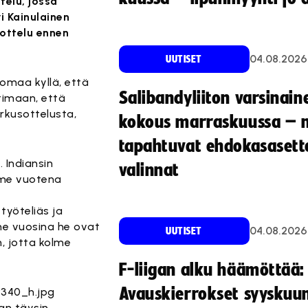
elu, jossa
i Kainulainen
 ottelu ennen
04.08.2026
UUTISET
uomaa kyllä, että
Salibandyliiton varsinain
timaan, että
rkusottelusta,
kokous marraskuussa – 
tapahtuvat ehdokasasette
 Indiansin
valinnat
iime vuotena
työteliäs ja
me vuosina he ovat
04.08.2026
UUTISET
, jotta kolme
F-liigan alku häämöttää:
Avauskierrokset syyskuu
aan täysin