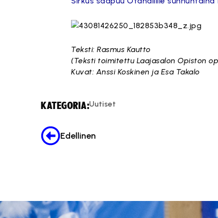
Sirkus saapuu Otahallille sunnuntaina 1
Teksti: Rasmus Kautto
(Teksti toimitettu Laajasalon Opiston op
Kuvat: Anssi Koskinen ja Esa Takalo
Uutiset
KATEGORIA:
Edellinen