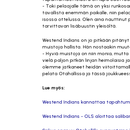
- Toki pelaajalle tämä on yksi runkosa
tavallista enemmän paikalle, niin pelaa
isossa ottelussa. Olen aina nauttinut
tarvittavan lisäbuustin yleisöltä.
Westend Indians on jo pitkään pitänyt 
muistoja hallista. Hän nostaakin muut
- Hyviä muistoja on niin monia, mutta
vielä paljon pitkän linjan heimolaisia
olemme jatkaneet heidän viitoittamallaa
pelata Otahallissa ja tässä joukkuees
Lue myös:
Westend Indians kannattaa tapahtumao
Westend Indians - OLS aloittaa sali