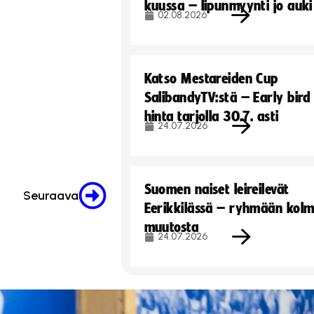
kuussa – lipunmyynti jo auki
02.08.2026
Katso Mestareiden Cup
SalibandyTV:stä – Early bird
hinta tarjolla 30.7. asti
24.07.2026
Suomen naiset leireilevät
Seuraava
Eerikkilässä – ryhmään kol
muutosta
24.07.2026