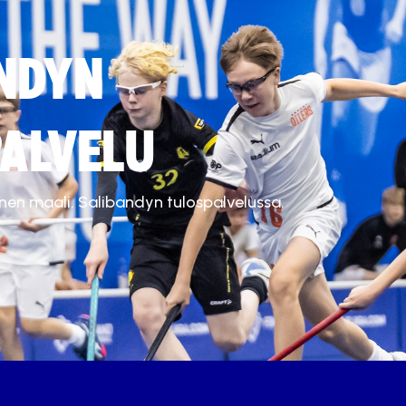
NDYN
ALVELU
inen maali. Salibandyn tulospalvelussa.