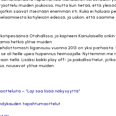
rjaottelu muiden joukossa, mutta kun tietää, että yleisö
jatkin saavat itsestään enemmän irti. Kuka ei haluaisi pela
 pelaamisesta kotiyleisön edessä, ja uskon, että saamme
kotipesäänsä Otahallissa, ja kapteeni Kainulaisella onkin
amia hetkiä ylitse muiden.
 ehdottomasti liiganousu vuonna 2013 on yksi parhaista. S
 ja se oli heille upea huipennus heimoajalle. Nyttemmin 
n tiellä. Lisäksi kaikki play off- ja paikallisottelut, jotk
sa, nousevat ylitse muiden.
tteluita – ”Laji saa lisää näkyvyyttä”
bandykauden tapahtumaottelut