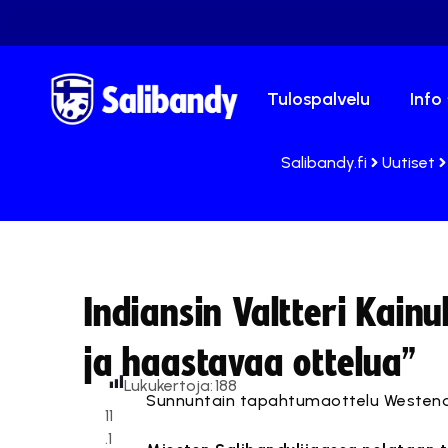
Tulospalvelu
Info
Salibandy.fi
Uutiset
Indiansin Valtteri Kai
ja haastavaa ottelua”
Lukukertoja:
188
Sunnuntain tapahtumaottelu Westend 
11
.1