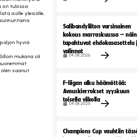
ä on tulossa
ta isolle yleisölle,
 sunnuntaina
Salibandyliiton varsinainen
kokous marraskuussa – näin
 paljon hyviä
tapahtuvat ehdokasasettelu 
valinnat
04.08.2026
illoin mukana oli
me nuoremmat
a olen saanut
F-liigan alku häämöttää:
Avauskierrokset syyskuun
toisella viikolla
04.08.2026
Champions Cup vauhtiin täss