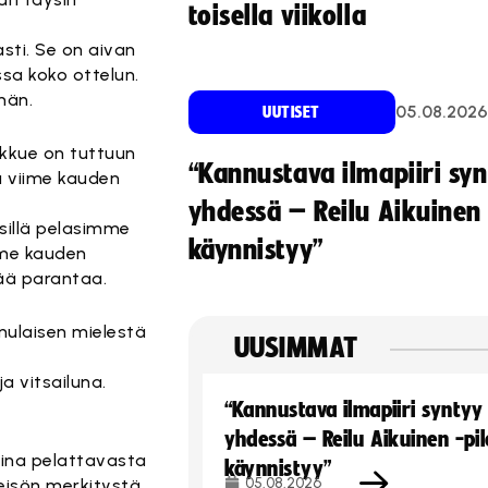
toisella viikolla
asti. Se on aivan
assa koko ottelun.
män.
05.08.2026
UUTISET
oukkue on tuttuun
“Kannustava ilmapiiri sy
ä viime kauden
yhdessä – Reilu Aikuinen 
 sillä pelasimme
käynnistyy”
ime kauden
kää parantaa.
nulaisen mielestä
UUSIMMAT
a vitsailuna.
“Kannustava ilmapiiri syntyy
yhdessä – Reilu Aikuinen -pil
taina pelattavasta
käynnistyy”
05.08.2026
isön merkitystä.