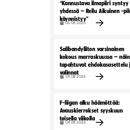
“Kannustava ilmapiiri syntyy
yhdessä – Reilu Aikuinen -pil
käynnistyy”
05.08.2026
Salibandyliiton varsinainen
kokous marraskuussa – näin
tapahtuvat ehdokasasettelu 
valinnat
04.08.2026
F-liigan alku häämöttää:
Avauskierrokset syyskuun
toisella viikolla
04.08.2026