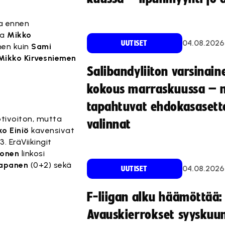
ia ennen
ja
Mikko
04.08.2026
UUTISET
nen kuin
Sami
Mikko Kirvesniemen
Salibandyliiton varsinain
kokous marraskuussa – 
tapahtuvat ehdokasasette
otivoiton, mutta
valinnat
ko Einiö
kavensivat
3. EräViikingit
sonen
linkosi
Kapanen
(0+2) sekä
04.08.2026
UUTISET
F-liigan alku häämöttää:
Avauskierrokset syyskuu