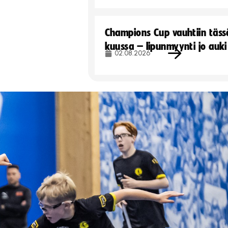
Champions Cup vauhtiin täss
kuussa – lipunmyynti jo auki
02.08.2026