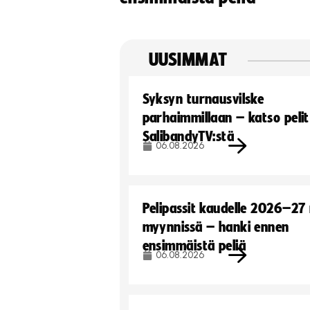
UUSIMMAT
Syksyn turnausvilske
parhaimmillaan – katso pelit
SalibandyTV:stä
06.08.2026
Pelipassit kaudelle 2026–27
myynnissä – hanki ennen
ensimmäistä peliä
06.08.2026