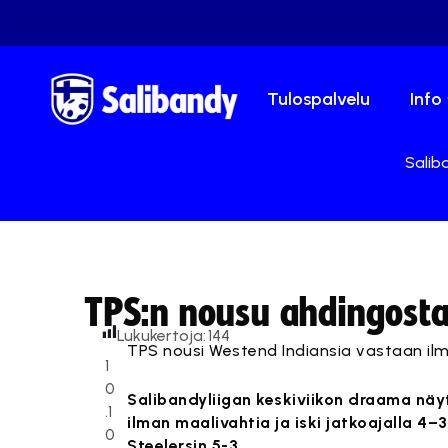
Tulospalvelu
Info
Saliba
TPS:n nousu ahdingosta 
Lukukertoja:
144
TPS nousi Westend Indiansia vastaan ilma
1
0
Salibandyliigan keskiviikon draama näyt
.1
ilman maalivahtia ja iski jatkoajalla 4–
0
Steelersin 5-3.