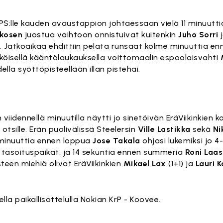
PS:lle kauden avaustappion johtaessaan vielä 11 minuutt
kkosen
juostua vaihtoon onnistuivat kuitenkin
Juho Sorri
 Jatkoaikaa ehdittiin pelata runsaat kolme minuuttia en
köisellä kääntölaukauksella voittomaalin espoolaisvahti
ella syöttöpisteellään illan pistehai.
idennellä minuutilla näytti jo sinetöivän EräViikinkien k
 otsille. Erän puolivälissä Steelersin
Ville Lastikka
sekä
Ni
i minuuttia ennen loppua
Jose Takala
ohjasi lukemiksi jo 4-
t tasoituspaikat, ja 14 sekuntia ennen summeria
Roni Laa
isteen miehiä olivat EräViikinkien
Mikael Lax
(1+1) ja
Lauri 
la paikallisottelulla Nokian KrP - Koovee.