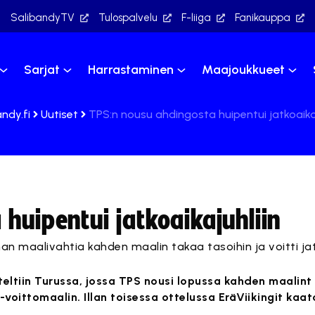
SalibandyTV
Tulospalvelu
F-liiga
Fanikauppa
Sarjat
Harrastaminen
Maajoukkueet
ndy.fi
Uutiset
TPS:n nousu ahdingosta huipentui jatkoaikaj
huipentui jatkoaikajuhliin
n maalivahtia kahden maalin takaa tasoihin ja voitti jat
eltiin Turussa, jossa TPS nousi lopussa kahden maalint
3-voittomaalin. Illan toisessa ottelussa EräViikingit kaa