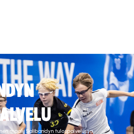
NDYN
ALVELU
inen maali. Salibandyn tulospalvelussa.