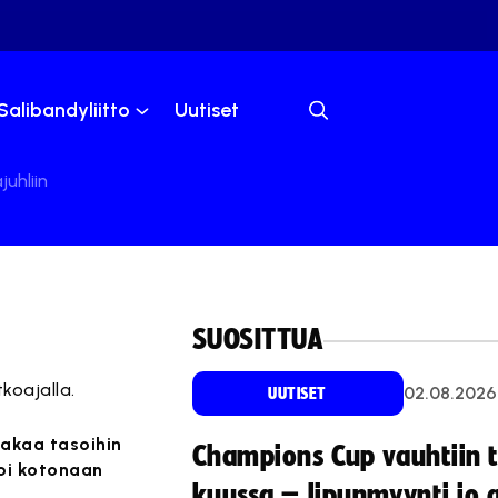
Salibandyliitto
Uutiset
uhliin
SUOSITTUA
koajalla.
02.08.2026
UUTISET
 akaa tasoihin
Champions Cup vauhtiin 
toi kotonaan
kuussa – lipunmyynti jo 