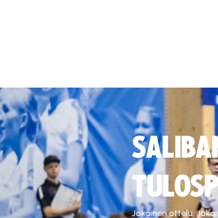
SALIBA
TULOSP
Jokainen ottelu. Joka