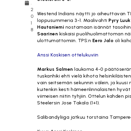
.
2
Westend Indians näytti jo aiheuttavan T
0
loppusummeria 3-1. Maalivahti
Pyry Luu
1
Hautaniemi
nostamaan isännät tasoihin.
8
Saarinen
kiskaisi puolihuolimattoman nä
ulottumattomiin. TPS:n
Eero Jalo
oli kahd
Anssi Koskisen ottelukuviin
Markus Salmen
laukoma 4-0 päätöserän vi
tuskanhiki ehti vielä kihota helsinkiläisten
vain seitsemän sekunnin välein, ja kuus
kuitenkin kesti hämeenlinnalaisten hyvä
viimeisen niitin tyhjiin. Ottelun kahden p
Steelersin Jose Takala (1+1).
Salibandyliiga jatkuu torstaina Tampereel