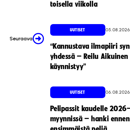
toisella viikolla
05.08.2026
UUTISET
Seuraava
“Kannustava ilmapiiri sy
yhdessä – Reilu Aikuinen 
käynnistyy”
06.08.2026
UUTISET
Pelipassit kaudelle 2026
myynnissä – hanki ennen
ensimmäistä peliä