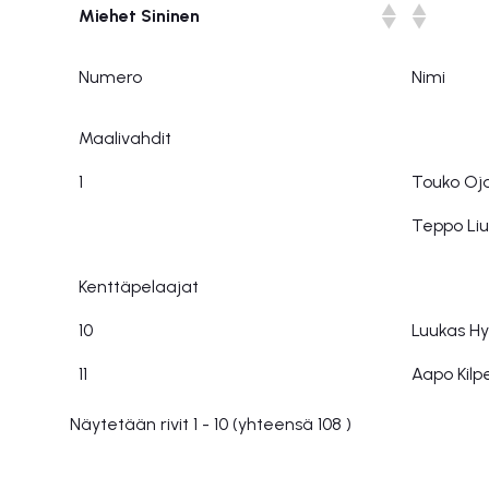
Miehet Sininen
Numero
Nimi
Maalivahdit
1
Touko Oj
Teppo Li
Kenttäpelaajat
10
Luukas Hy
11
Aapo Kilp
Näytetään rivit 1 - 10 (yhteensä 108 )