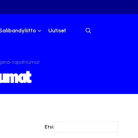
Salibandyliitto
Uutiset
ipinä-tapahtumat
tumat
Etsi: