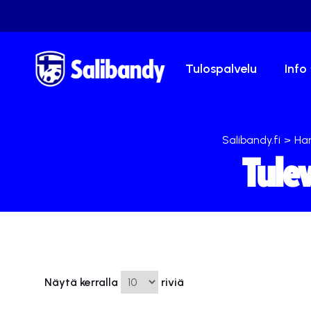
Tulospalvelu
Info
Salibandy.fi
>
Ha
Tule
Näytä kerralla
riviä