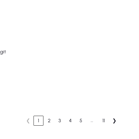
git
…
❮
1
2
3
4
5
11
❯