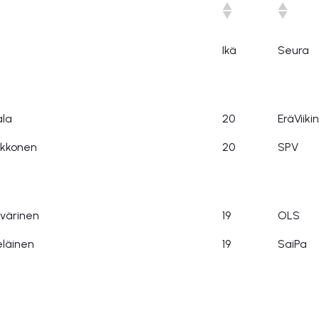
Ikä
Seura
ala
20
EräViikin
ukkonen
20
SPV
värinen
19
OLS
eläinen
19
SaiPa