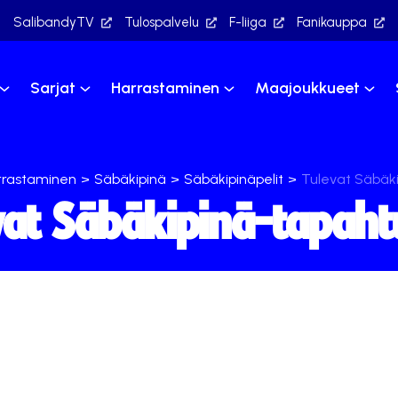
SalibandyTV
Tulospalvelu
F-liiga
Fanikauppa
Sarjat
Harrastaminen
Maajoukkueet
rrastaminen
>
Säbäkipinä
>
Säbäkipinäpelit
>
Tulevat Säbäk
vat Säbäkipinä-tapah