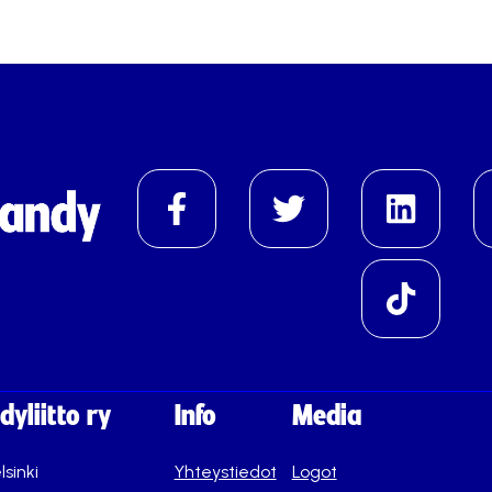
yliitto ry
Info
Media
lsinki
Yhteystiedot
Logot