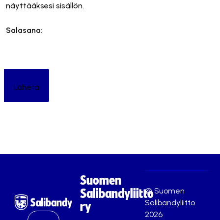
näyttääksesi sisällön.
Salasana:
Suomen
© Suomen
Salibandyliitto
Salibandyliitto
ry
2026