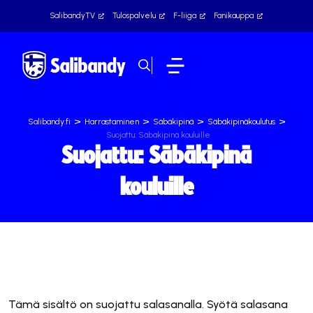
SalibandyTV
Tulospalvelu
F-liiga
Fanikauppa
>
>
>
>
Salibandy.fi
Harrastaminen
Säbäkipinä
Säbäkipinäkoulutus
Suojattu: Säbäkipinä kouluille
Suojattu: Säbäkipinä
kouluille
Tämä sisältö on suojattu salasanalla. Syötä salasana