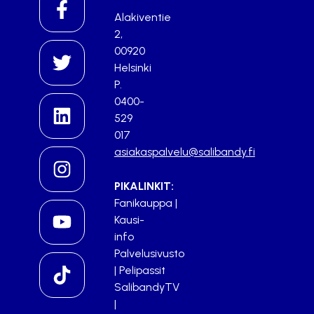
Alakiventie
2,
00920
Helsinki
P.
0400-
529
017
asiakaspalvelu@salibandy.fi
PIKALINKIT:
Fanikauppa
|
Kausi-
info
Palvelusivusto
|
Pelipassit
SalibandyTV
|