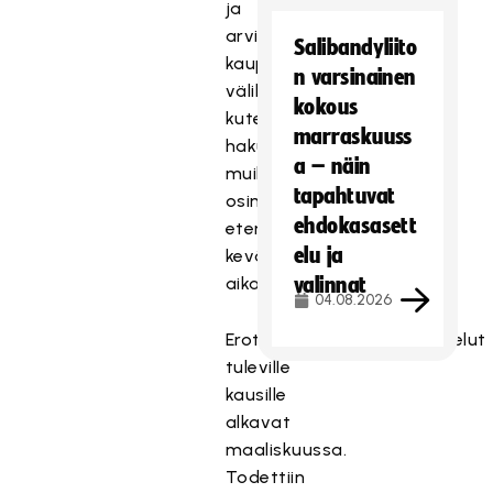
ja
arviointi
Salibandyliito
kaupunkien
n varsinainen
välillä,
kokous
kuten
marraskuuss
hakuprosessit
a – näin
muiltakin
tapahtuvat
osin
ehdokasasett
etenevät
elu ja
kevään
aikana.
valinnat
04.08.2026
Erotuomaripalkkioneuvottelut
tuleville
kausille
alkavat
maaliskuussa.
Todettiin