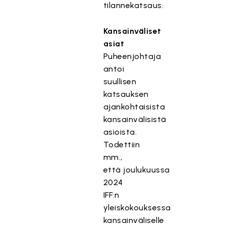
tilannekatsaus.
Kansainväliset
asiat
Puheenjohtaja
antoi
suullisen
katsauksen
ajankohtaisista
kansainvälisistä
asioista.
Todettiin
mm.,
että joulukuussa
2024
IFF:n
yleiskokouksessa
kansainväliselle