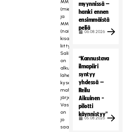
MM2026-
myynnissä –
(miehet)
hanki ennen
ja
ensimmäistä
MM2027-
peliä
(naiset)
06.08.2026
kisahakuihin
liittyen
Salibandyliitto
“Kannustava
on
ilmapiiri
alkuvuodesta
syntyy
lähettänyt
yhdessä –
kyselyt
Reilu
mahdollisille
järjestäjäkaupungeille.
Aikuinen -
Vastauksia
pilotti
on
käynnistyy”
05.08.2026
jo
saapunut