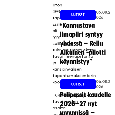
liiton
(IFF)
05.08.2
UUTISET
026
tapaamisesta.
Esillä
“Kannustava
oli
ilmapiiri syntyy
mm.
yhdessä – Reilu
salibandyn
tulevaisuusprojektin
Aikuinen -pilotti
tavoitteenasetanta
käynnistyy”
ja
kansainvälisen
tapahtumakalenterin
06.08.2
koordinointi.
UUTISET
026
Pelipassit kaudelle
Tulevaisuusprojektin
tavoitteiden
2026–27 nyt
osalta
myynnissä –
osallistujien