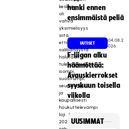
kesken
hanki ennen
oli
ensimmäistä peliä
vahva
yksimielisyys
siitä,
04.08.2
että
UUTISET
026
salibandysta
F-liigan alku
halutaan
tulevaisuudessa
häämöttää:
isompi,
Avauskierrokset
suositumpi,
syyskuun toisella
seuratumpi
ja
viikolla
kaupallisesti
houkuttelevampi
laji. Joulukuuhun
UUSIMMAT
2024
tähtäävää