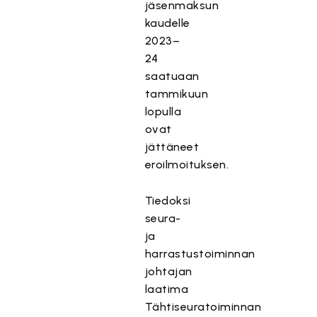
jäsenmaksun
kaudelle
2023–
24
saatuaan
tammikuun
lopulla
ovat
jättäneet
eroilmoituksen.
Tiedoksi
seura-
ja
harrastustoiminnan
johtajan
laatima
Tähtiseuratoiminnan