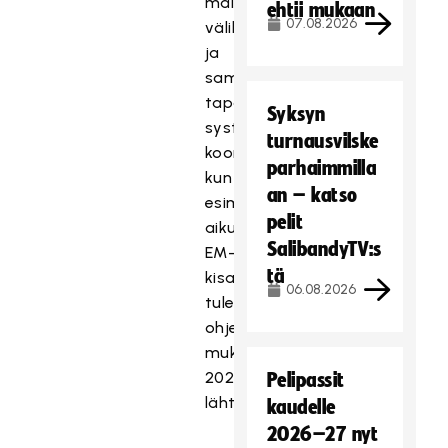
maiden
ehtii mukaan
07.08.2026
välillä
ja
samalla
tapahtumakalenterin
Syksyn
systemaattisempaa
turnausvilske
koordinointia,
parhaimmilla
kun
an – katso
esimerkiksi
pelit
aikuisten
SalibandyTV:s
EM-
tä
kisat
06.08.2026
tulevat
ohjelmaan
mukaan
2025
Pelipassit
lähtien.
kaudelle
2026–27 nyt