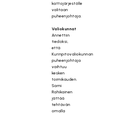
kattojärjestölle
valitaan
puheenjohtaja.
Valiokunnat
Annettiin
tiedoksi,
että
Kurinpitovaliokunnan
puheenjohtaja
vaihtuu
kesken
toimikauden.
Sami
Rahikainen
jättää
tehtävän
omalla