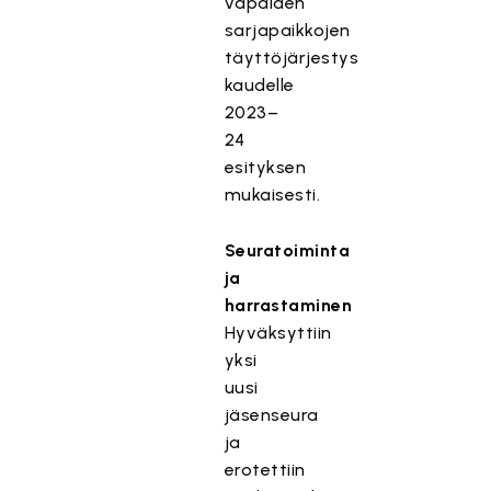
vapaiden
sarjapaikkojen
täyttöjärjestys
kaudelle
2023–
24
esityksen
mukaisesti.
Seuratoiminta
ja
harrastaminen
Hyväksyttiin
yksi
uusi
jäsenseura
ja
erotettiin