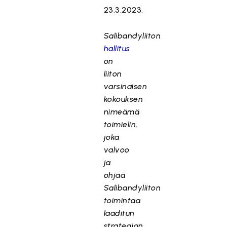
23.3.2023.
Salibandyliiton
hallitus
on
liiton
varsinaisen
kokouksen
nimeämä
toimielin,
joka
valvoo
ja
ohjaa
Salibandyliiton
toimintaa
laaditun
strategian