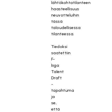
lähtökohtatilanteen
haasteellisuus
neuvotteluihin
tässä
taloudellisessa
tilanteessa.
Tiedoksi
saatettiin
F-
liiga
Talent
Draft
-
tapahtuma
ja
se,
että