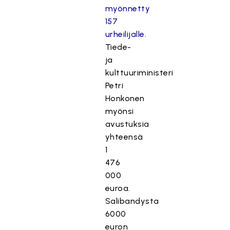
myönnetty
157
urheilijalle
.
Tiede-
ja
kulttuuriministeri
Petri
Honkonen
myönsi
avustuksia
yhteensä
1
476
000
euroa.
Salibandysta
6000
euron