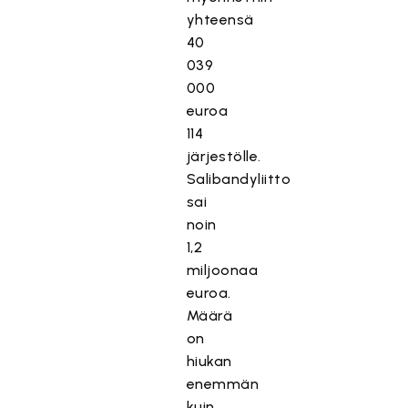
yhteensä
40
039
000
euroa
114
järjestölle.
Salibandyliitto
sai
noin
1,2
miljoonaa
euroa.
Määrä
on
hiukan
enemmän
kuin