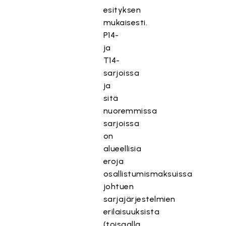
esityksen
mukaisesti.
P14-
ja
T14-
sarjoissa
ja
sitä
nuoremmissa
sarjoissa
on
alueellisia
eroja
osallistumismaksuissa
johtuen
sarjajärjestelmien
erilaisuuksista
(toisaalla