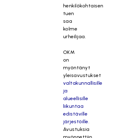
henkilökohtaisen
tuen
saa
kolme
urheilijaa.
OKM
on
myöntänyt
yleisavustukset
valtakunnallisille
ja
alueellisille
liikuntaa
edistäville
järjestöille.
Avustuksia
myönnettiin