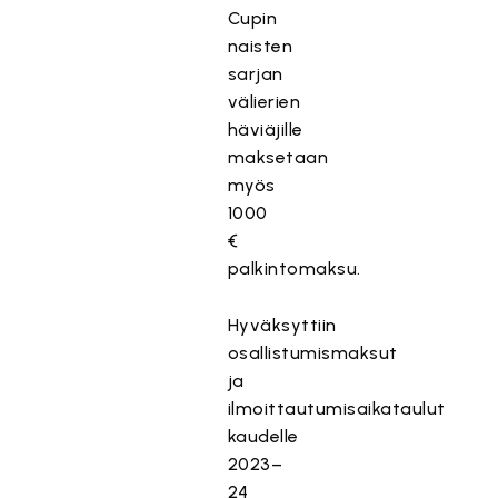
Cupin
naisten
sarjan
välierien
häviäjille
maksetaan
myös
1000
€
palkintomaksu.
Hyväksyttiin
osallistumismaksut
ja
ilmoittautumisaikataulut
kaudelle
2023–
24