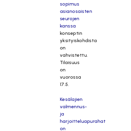
sopimus
asianosaisten
seurojen
kanssa
konseptin
yksityiskohdista
on
vahvistettu.
Tilaisuus
on
vuorossa
17.5.
Kesälajien
valmennus-
ja
harjoitteluapurahat
on