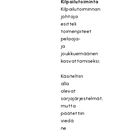
Kilpailutoiminta
Kilpailutoiminnan
johtaja
esitteli
toimenpiteet
pelaaja-
ja
joukkuemäärien
kasvattamiseksi.
Käsiteltiin
alla
olevat
sarjajärjestelmät,
mutta
päätettiin
viedä
ne