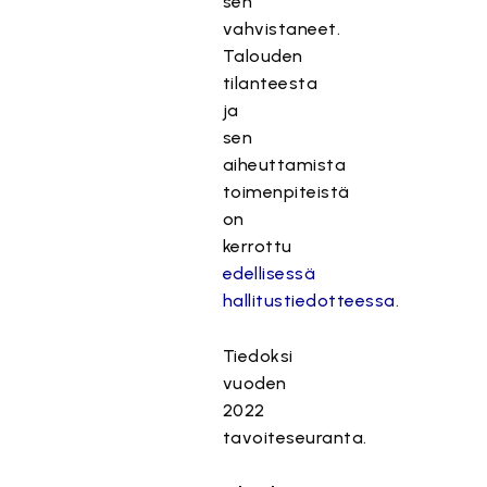
sen
vahvistaneet.
Talouden
tilanteesta
ja
sen
aiheuttamista
toimenpiteistä
on
kerrottu
edellisessä
hallitustiedotteessa
.
Tiedoksi
vuoden
2022
tavoiteseuranta.