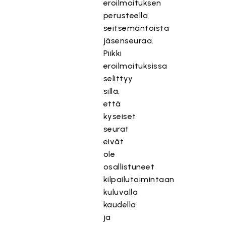
eroilmoituksen
perusteella
seitsemäntoista
jäsenseuraa.
Piikki
eroilmoituksissa
selittyy
sillä,
että
kyseiset
seurat
eivät
ole
osallistuneet
kilpailutoimintaan
kuluvalla
kaudella
ja