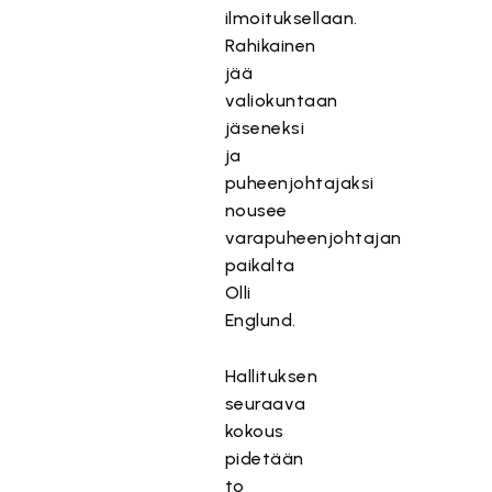
ilmoituksellaan.
Rahikainen
jää
valiokuntaan
jäseneksi
ja
puheenjohtajaksi
nousee
varapuheenjohtajan
paikalta
Olli
Englund.
Hallituksen
seuraava
kokous
pidetään
to