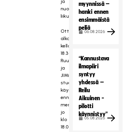
ja
myynnissä –
nuorten
hanki ennen
liikuntaa.
ensimmäistä
peliä
Ottelu
06.08.2026
alkaa
kello
18.30.
“Kannustava
Ruudun
ilmapiiri
ja
syntyy
JIMin
yhdessä –
studiot
Reilu
käynnistyvät
ennakkotunnelmien
Aikuinen -
merkeissä
pilotti
jo
käynnistyy”
05.08.2026
klo
18.00.