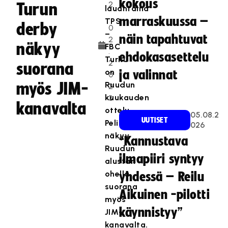
kokous
2
Turun
lauantaina
.
marraskuussa –
TPS
derby
0
–
näin tapahtuvat
2
näkyy
FBC
.
ehdokasasettelu
Turku
2
suorana
on
ja valinnat
0
myös JIM-
Ruudun
2
kuukauden
3
kanavalta
ottelu.
05.08.2
UUTISET
Peli
026
näkyy
“Kannustava
Ruudun
ilmapiiri syntyy
alustan
ohella
yhdessä – Reilu
suorana
Aikuinen -pilotti
myös
käynnistyy”
JIM-
kanavalta.