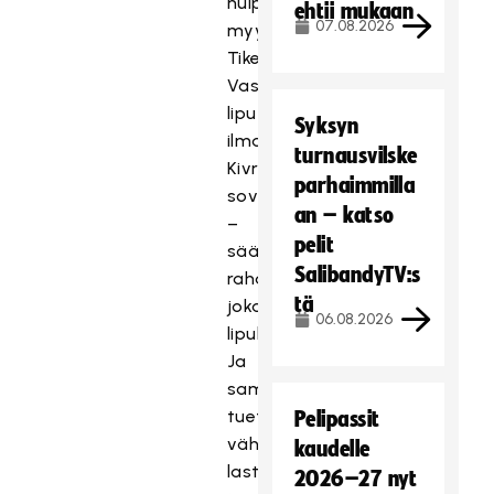
huippupeliin
ehtii mukaan
07.08.2026
myy
Tiketti.
Vastaanota
liput
Syksyn
ilmaiseksi
turnausvilske
Kivra-
parhaimmilla
sovellukseen
an – katso
–
pelit
säästät
SalibandyTV:s
rahaa
tä
jokaisella
06.08.2026
lipulla.
Ja
samalla
tuet
Pelipassit
vähävaraisten
kaudelle
lasten
2026–27 nyt