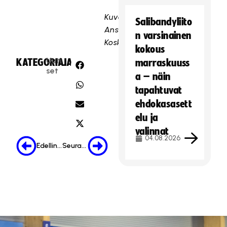
Kuva:
Salibandyliito
Anssi
n varsinainen
Koskinen
kokous
Uuti
KATEGORIA:
JAA:
marraskuuss
set
a – näin
tapahtuvat
ehdokasasett
elu ja
valinnat
04.08.2026
Edellinen
Seuraava