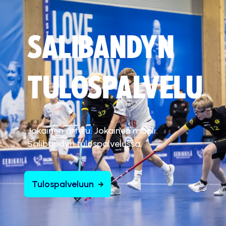
SALIBANDYN
TULOSPALVELU
Jokainen ottelu. Jokainen maali.
Salibandyn tulospalvelussa.
Tulospalveluun