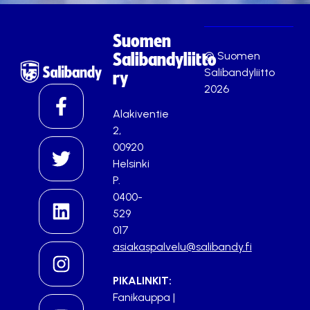
Suomen
© Suomen
Salibandyliitto
Salibandyliitto
ry
2026
Alakiventie
2,
00920
Helsinki
P.
0400-
529
017
asiakaspalvelu@salibandy.fi
PIKALINKIT:
Fanikauppa
|