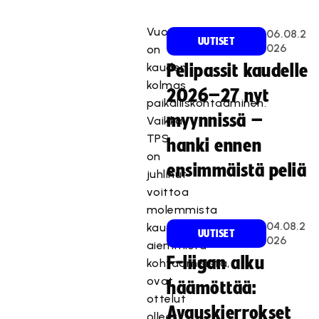
Vuorossa
06.08.2
UUTISET
026
on
kauden
Pelipassit kaudelle
kolmas
2026–27 nyt
paikalliskohtaaminen.
myynnissä –
Vaikka
TPS
hanki ennen
on
ensimmäistä peliä
juhlinut
voittoa
molemmista
04.08.2
kauden
UUTISET
026
aiemmista
F-liigan alku
kohtaamisista,
ovat
häämöttää:
ottelut
Avauskierrokset
olleet