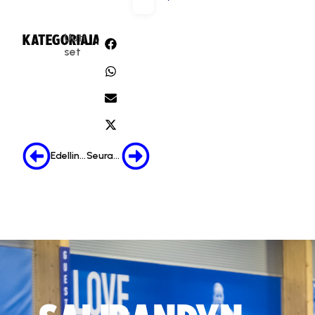
Uuti
KATEGORIA:
JAA:
set
Edellinen
Seuraava