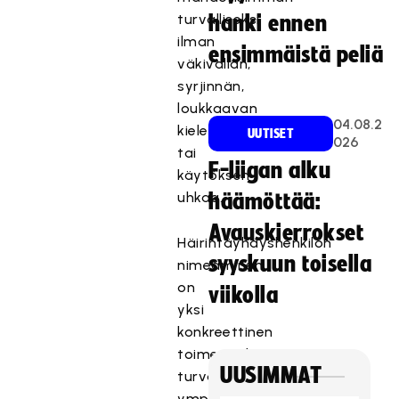
turvalliseksi
hanki ennen
ilman
ensimmäistä peliä
väkivallan,
syrjinnän,
loukkaavan
04.08.2
kielen
UUTISET
026
tai
F-liigan alku
käytöksen
uhkaa.
häämöttää:
Avauskierrokset
Häirintäyhdyshenkilön
syyskuun toisella
nimeäminen
on
viikolla
yksi
konkreettinen
toimenpide
UUSIMMAT
turvallisen
ympäristön