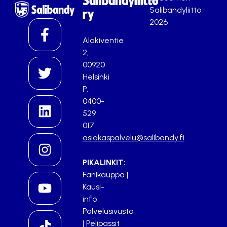
Salibandyliitto
Salibandyliitto
ry
2026
Alakiventie
2,
00920
Helsinki
P.
0400-
529
017
asiakaspalvelu@salibandy.fi
PIKALINKIT:
Fanikauppa
|
Kausi-
info
Palvelusivusto
|
Pelipassit