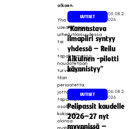
alkaen.
05.08.2
UUTISET
026
Yhä
useammassa
“Kannustava
urheilutilaisuudessa
ilmapiiri syntyy
tai
yhdessä – Reilu
-
tapahtumassa
Aikuinen -pilotti
noudatetaan
käynnistyy”
turvallisen
tilan
periaatetta,
06.08.2
jotta
UUTISET
026
tapahtumaan
Pelipassit kaudelle
osallistujat
kokisivat
2026–27 nyt
olonsa
myynnissä –
mahdollisimman