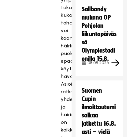
takaamiseksi.
Salibandy
Kuka
mukana OP
tahansa
Pohjolan
voi
liikuntapäiväs
kääntyä
sä
häirintäyhdyshenkilön
Olympiastadi
puoleen
onilla 15.8.
epäasiallista
08.08.2026
käytöstä
havaittuaan.
Asioita
Suomen
ratkotaan
Cupin
yhdessä
ilmoittautumi
ja
häirintäyhdyshenkilö
saikaa
on
jatkettu 16.8.
kaikkia
asti – vielä