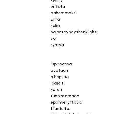
kehity
entistä
pahemmaksi.
Entä
kuka
häirintäyhdyshenkilöksi
voi
ryhtyä.
–
Oppaassa
avataan
aihepiiriä
laajalti,
kuten
tunnistamaan
epämiellyttäviä
tilanteita.