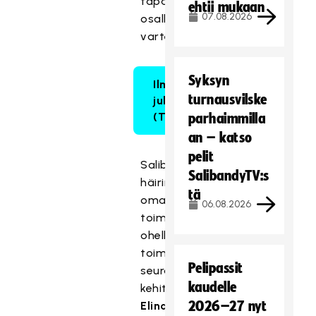
tapahtumaan
ehtii mukaan
07.08.2026
osallistujia
varten.
Syksyn
Ilmoittaudu
turnausvilske
julkistustilaisuuteen
(Teams) täällä.
parhaimmilla
an – katso
pelit
Salibandyliitossa
SalibandyTV:s
häirintäyhdyshenkilönä
tä
oman
06.08.2026
toimensa
ohella
toimii
Pelipassit
seuratoiminnan
kaudelle
kehityspäällikkö
2026–27 nyt
Elina