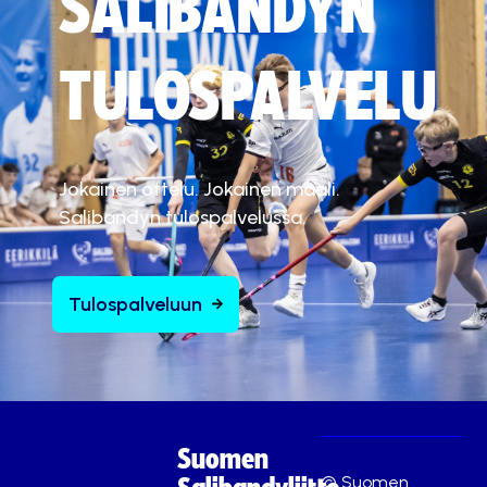
SALIBANDYN
TULOSPALVELU
Jokainen ottelu. Jokainen maali.
Salibandyn tulospalvelussa.
Tulospalveluun
Suomen
© Suomen