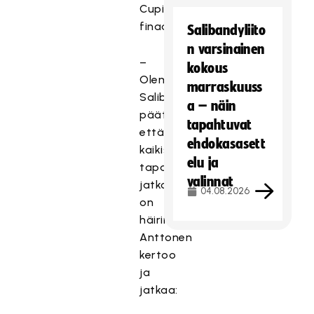
Cupin
finaalitapahtumassa.
Salibandyliito
n varsinainen
–
kokous
Olemme
marraskuuss
Salibandyliitossa
a – näin
päättäneet,
tapahtuvat
että
ehdokasasett
kaikissa
elu ja
tapahtumissamme
valinnat
jatkossa
04.08.2026
on
häirintäyhdyshenkilö,
Anttonen
kertoo
ja
jatkaa: