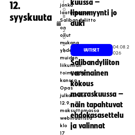
kuussa –
1.
12.
jonka
0
lipunmyynti jo
laatimisessa
syyskuuta
8
Salibandyliitto
auki
.
on
2
ollut
0
mukana
2
04.08.2
yhdessä
UUTISET
4
026
muiden
Salibandyliiton
liikunnan
varsinainen
toimijoiden
kanssa.
kokous
Opas
marraskuussa –
julkaistaan
12.9.
näin tapahtuvat
maksuttomassa
ehdokasasettelu
webinaarissa
ja valinnat
klo
17