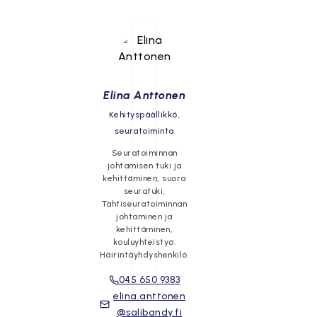
Elina Anttonen
Kehityspäällikkö,
seuratoiminta
Seuratoiminnan
johtamisen tuki ja
kehittäminen, suora
seuratuki,
Tähtiseuratoiminnan
johtaminen ja
kehittäminen,
kouluyhteistyö.
Häirintäyhdyshenkilö.
045 650 9383
elina.anttonen
@salibandy.fi