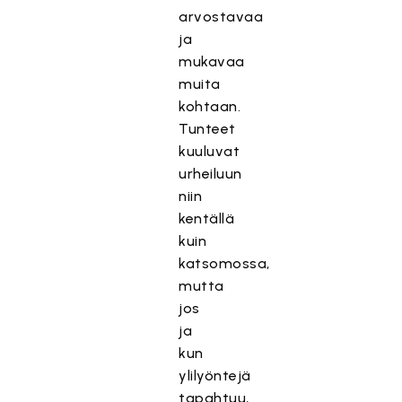
arvostavaa
ja
mukavaa
muita
kohtaan.
Tunteet
kuuluvat
urheiluun
niin
kentällä
kuin
katsomossa,
mutta
jos
ja
kun
ylilyöntejä
tapahtuu,