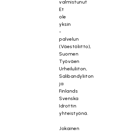
valmistunut
Et
ole
yksin
-
palvelun
(Väestöliitto),
Suomen
Työväen
Urheiluliiton,
Salibandyliiton
ja
Finlands
Svenska
Idrottin
yhteistyönä.
Jokainen