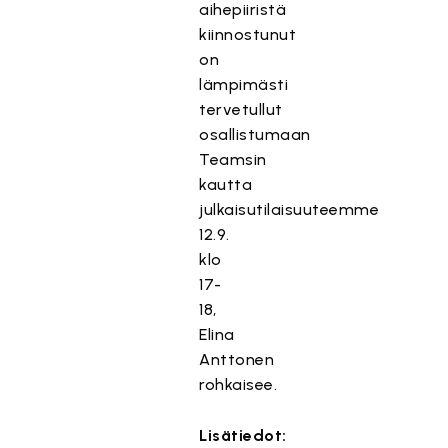
aihepiiristä
kiinnostunut
on
lämpimästi
tervetullut
osallistumaan
Teamsin
kautta
julkaisutilaisuuteemme
12.9.
klo
17-
18,
Elina
Anttonen
rohkaisee.
Lisätiedot: