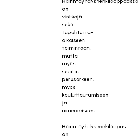
Häirintäyhdyshenkilöoppaassa
on
vinkkejä
sekä
tapahtuma-
aikaiseen
toimintaan,
mutta
myös
seuran
perusarkeen,
myös
kouluttautumiseen
ja
nimeämiseen.
Häirintäyhdyshenkilöopas
on