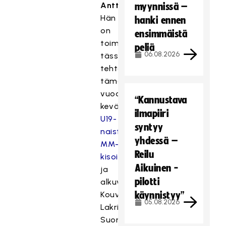
Anttonen
.
myynnissä –
Hän
hanki ennen
on
ensimmäistä
toiminut
peliä
06.08.2026
tässä
tehtävässä
tämän
vuoden
“Kannustava
keväällä
ilmapiiri
U19-
syntyy
naisten
yhdessä –
MM-
Reilu
kisoissa
Aikuinen -
ja
pilotti
alkuvuodesta
Kouvolan
käynnistyy”
05.08.2026
Lakritsi
Suomen