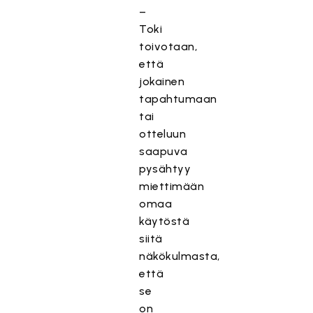
–
Toki
toivotaan,
että
jokainen
tapahtumaan
tai
otteluun
saapuva
pysähtyy
miettimään
omaa
käytöstä
siitä
näkökulmasta,
että
se
on