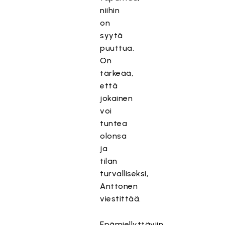
niihin
on
syytä
puuttua.
On
tärkeää,
että
jokainen
voi
tuntea
olonsa
ja
tilan
turvalliseksi,
Anttonen
viestittää.
Epämiellyttäviin