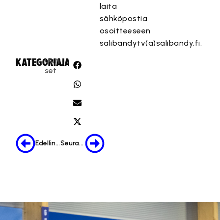
laita
sähköpostia
osoitteeseen
salibandytv(a)salibandy.fi.
Uuti
KATEGORIA:
JAA:
set
Edellinen
Seuraava