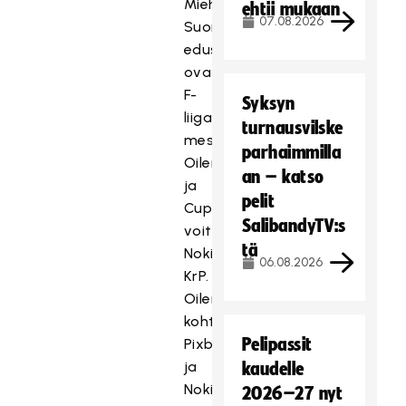
Miehissä
ehtii mukaan
07.08.2026
Suomen
edustajat
ovat
F-
Syksyn
liigan
turnausvilske
mestari
parhaimmilla
Oilers
an – katso
ja
pelit
Cup-
SalibandyTV:s
voittaja
tä
Nokian
06.08.2026
KrP.
Oilers
kohtaa
Pelipassit
Pixbon
ja
kaudelle
Nokian
2026–27 nyt