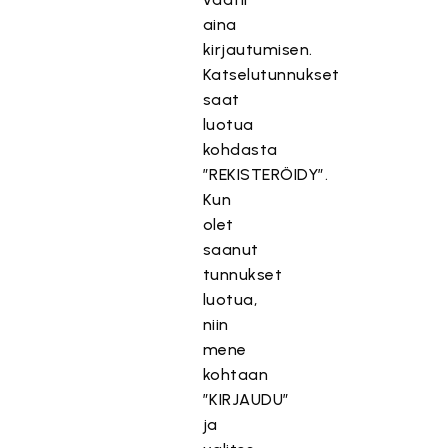
aina
kirjautumisen.
Katselutunnukset
saat
luotua
kohdasta
”REKISTERÖIDY”.
Kun
olet
saanut
tunnukset
luotua,
niin
mene
kohtaan
”KIRJAUDU”
ja