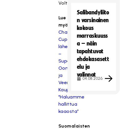
Volter Vesalainen
Salibandyliito
Lue
n varsinainen
myös:
kokous
Champions
marraskuuss
Cup
a – näin
lähestyy
tapahtuvat
–
ehdokasasett
Superkaksoset
elu ja
Oona
valinnat
ja
04.08.2026
Veera
Kauppi:
"Haluamme
hallittua
kaaosta”
Suomalaisten