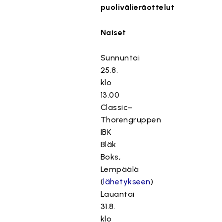
puolivälieräottelut
Naiset
Sunnuntai
25.8.
klo
13.00
Classic–
Thorengruppen
IBK
Bläk
Boks,
Lempäälä
(
lähetykseen
)
Lauantai
31.8.
klo