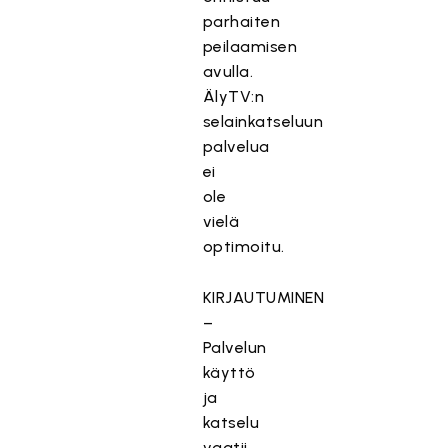
parhaiten
peilaamisen
avulla.
ÄlyTV:n
selainkatseluun
palvelua
ei
ole
vielä
optimoitu.
KIRJAUTUMINEN
–
Palvelun
käyttö
ja
katselu
vaatii