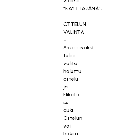
valitse
”KÄYTTÄJÄNÄ”.
OTTELUN
VALINTA
–
Seuraavaksi
tulee
valita
haluttu
ottelu
ja
klikata
se
auki.
Ottelun
voi
hakea