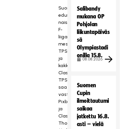
Suomea
Salibandy
edustavat
mukana OP
naisissa
Pohjolan
F-
liikuntapäiväs
liigan
sä
mestari
Olympiastadi
TPS
onilla 15.8.
ja
08.08.2026
kakkonen
Classic.
TPS
Suomen
saa
Cupin
vastaansa
ilmoittautumi
Pixbon
saikaa
ja
Classic
jatkettu 16.8.
Thorengruppenin.
asti – vielä