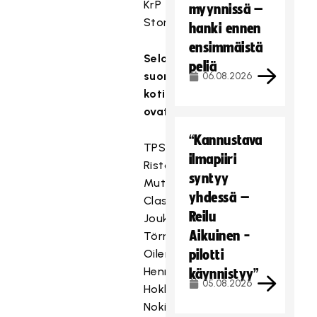
KrP
myynnissä –
Storvretan.
hanki ennen
ensimmäistä
Selostajina
peliä
suomalaisjoukkueiden
06.08.2026
kotiotteluissa
ovat
“Kannustava
TPS:
ilmapiiri
Risto
syntyy
Mutanen
yhdessä –
Classic:
Reilu
Jouko
Aikuinen -
Törmänen
Oilers:
pilotti
Henri
käynnistyy”
05.08.2026
Hokkanen
Nokia: