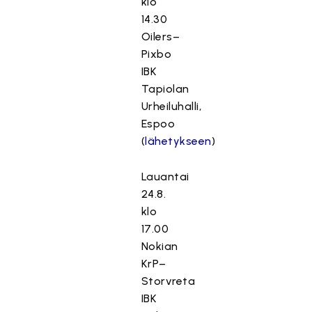
klo
14.30
Oilers–
Pixbo
IBK
Tapiolan
Urheiluhalli,
Espoo
(
lähetykseen
)
Lauantai
24.8.
klo
17.00
Nokian
KrP–
Storvreta
IBK