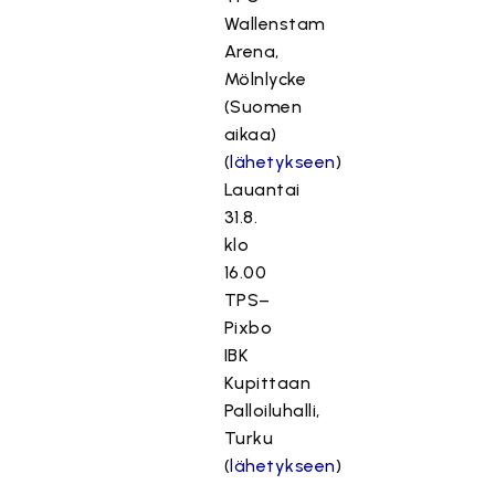
Wallenstam
Arena,
Mölnlycke
(Suomen
aikaa)
(
lähetykseen
)
Lauantai
31.8.
klo
16.00
TPS–
Pixbo
IBK
Kupittaan
Palloiluhalli,
Turku
(
lähetykseen
)