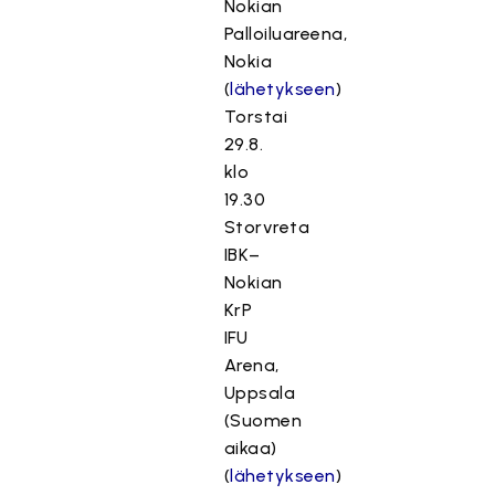
Nokian
Palloiluareena,
Nokia
(
lähetykseen
)
Torstai
29.8.
klo
19.30
Storvreta
IBK–
Nokian
KrP
IFU
Arena,
Uppsala
(Suomen
aikaa)
(
lähetykseen
)