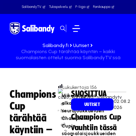
SalibandyTV
Tulospalvelu
F-liiga
Fanikauppa
Salibandy.fi
Uutiset
Champions Cup tärähtää käyntiin – kaikki
suomalaisten ottelut suorina SalibandyTV:ssä
Lukukertoja:
156
Champions
SUOSITTUA
Viikonloppuna
Te
02.08.2
alkavan
Cup
a
UUTISET
026
Na
seurajoukkueiden
tärähtää
Champions Cup
sk
Champions
ali
Cupin
vauhtiin tässä
käyntiin –
2
suomalaisjoukkueiden