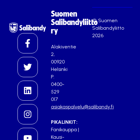
Suomen
© Suomen
Salibandyliitto
Salibandyliitto
ry
2026
Alakiventie
2,
00920
Helsinki
P.
0400-
529
017
asiakaspalvelu@salibandy.fi
PIKALINKIT:
Fanikauppa
|
Kausi-