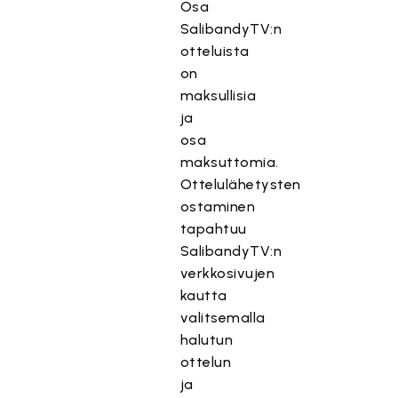
Osa
SalibandyTV:n
otteluista
on
maksullisia
ja
osa
maksuttomia.
Ottelulähetysten
ostaminen
tapahtuu
SalibandyTV:n
verkkosivujen
kautta
valitsemalla
halutun
ottelun
ja