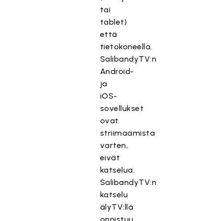
tai
tablet)
että
tietokoneella.
SalibandyTV:n
Android-
ja
iOS-
sovellukset
ovat
striimaamista
varten,
eivät
katselua.
SalibandyTV:n
katselu
älyTV:llä
onnistuu