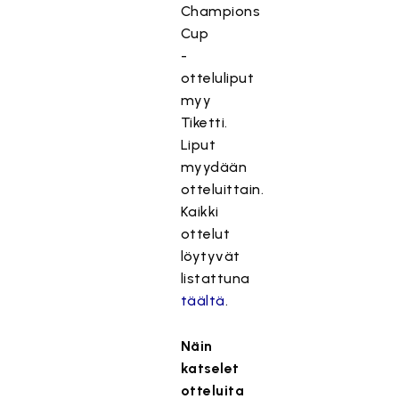
Champions
Cup
-
otteluliput
myy
Tiketti.
Liput
myydään
otteluittain.
Kaikki
ottelut
löytyvät
listattuna
täältä
.
Näin
katselet
otteluita