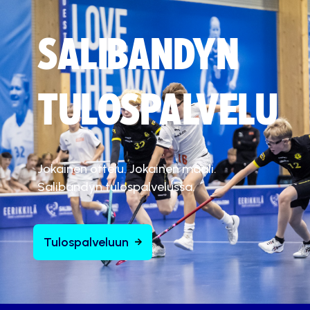
SALIBANDYN
TULOSPALVELU
Jokainen ottelu. Jokainen maali.
Salibandyn tulospalvelussa.
Tulospalveluun