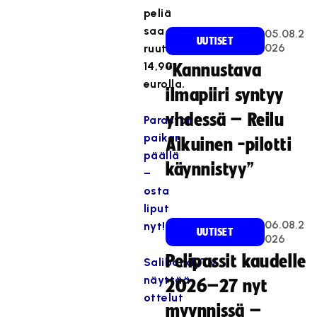
peliä
saa
05.08.2
UUTISET
026
ruutuun
14,90
“Kannustava
eurolla.
ilmapiiri syntyy
yhdessä – Reilu
Parastan
paikan
Aikuinen -pilotti
päällä
käynnistyy”
–
osta
liput
06.08.2
nyt!
UUTISET
026
Pelipassit kaudelle
SalibandyTV
näyttää
2026–27 nyt
ottelut
myynnissä –