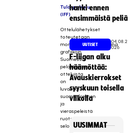
hanki ennen
Tulospalvelu
(IFF)
ensimmäistä peliä
Ottelulähetykset
toteutetaan
04.08.2
monikameratuotantoina
UUTISET
026
grafiikoin.
F-liigan alku
Suomessa
häämöttää:
pelattavista
otteluista
Avauskierrokset
on
syyskuun toisella
luvassa
suomenkielinen
viikolla
ja
vieraspeleistä
ruotsinkielinen
UUSIMMAT
selostus.