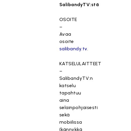
SalibandyTV:stä
OSOITE
–
Avaa
osoite
salibandy.tv
.
KATSELULAITTEET
–
SalibandyTV:n
katselu
tapahtuu
aina
selainpohjaisesti
sekä
mobiilissa
(kännykkä