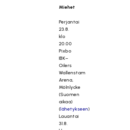
Miehet
Perjantai
23.8.
klo
20.00
Pixbo
IBK–
Oilers
Wallenstam
Arena,
Mölnlycke
(Suomen
aikaa)
(
lähetykseen
)
Lauantai
31.8.