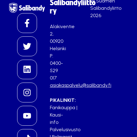
© Suomen
Salibandyliitto
Salibandyliitto
ry
2026
Alakiventie
2,
00920
Helsinki
P.
0400-
529
017
asiakaspalvelu@salibandy.fi
PIKALINKIT:
Fanikauppa
|
Kausi-
info
Palvelusivusto
|
Pelipassit