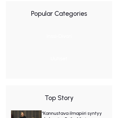
Popular Categories
Inssi-Divari
Uutiset
Top Story
“Kannustava ilmapiiri syntyy