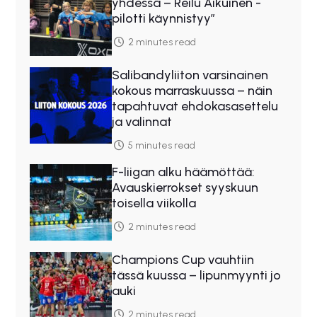
yhdessä – Reilu Aikuinen -
pilotti käynnistyy”
2 minutes read
Salibandyliiton varsinainen
kokous marraskuussa – näin
tapahtuvat ehdokasasettelu
ja valinnat
5 minutes read
F-liigan alku häämöttää:
Avauskierrokset syyskuun
toisella viikolla
2 minutes read
Champions Cup vauhtiin
tässä kuussa – lipunmyynti jo
auki
2 minutes read