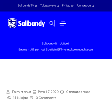
SalibandyTV
Tulospalvelu
F-liiga
Fanikauppa
Salibandy.fi
Uutiset
Suomen U19 peittosi Sveitsin EFT-turnauksen avauksessa
Toimittanut
Pvm
1.7.2020
0 minutes read
14 Lukijaa
0 Comments