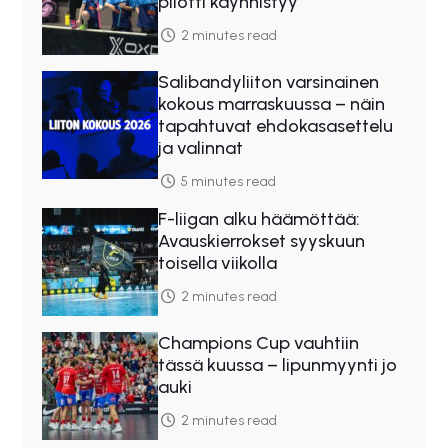
pilotti käynnistyy”
2 minutes read
Salibandyliiton varsinainen
kokous marraskuussa – näin
tapahtuvat ehdokasasettelu
ja valinnat
5 minutes read
F-liigan alku häämöttää:
Avauskierrokset syyskuun
toisella viikolla
2 minutes read
Champions Cup vauhtiin
tässä kuussa – lipunmyynti jo
auki
2 minutes read