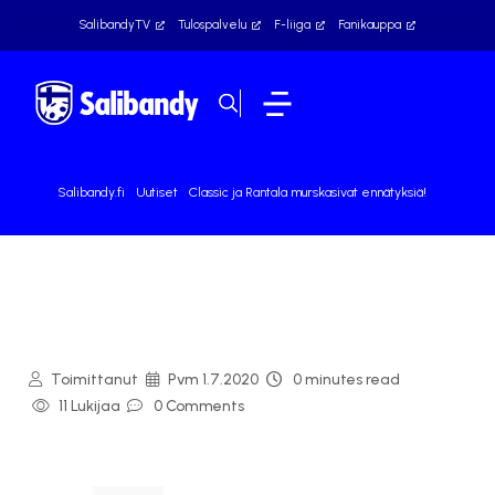
SalibandyTV
Tulospalvelu
F-liiga
Fanikauppa
Salibandy.fi
Uutiset
Classic ja Rantala murskasivat ennätyksiä!
Toimittanut
Pvm
1.7.2020
0 minutes read
11 Lukijaa
0 Comments