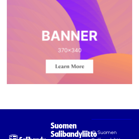
Suomen
© Suomen
Salibandyliitto