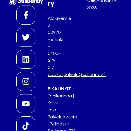
Salibandyliitto
ry
2026
Alakiventie
2,
00920
Helsinki
P.
0400-
529
017
asiakaspalvelu@salibandy.fi
PIKALINKIT:
Fanikauppa
|
Kausi-
info
Palvelusivusto
|
Pelipassit
SalibandyTV