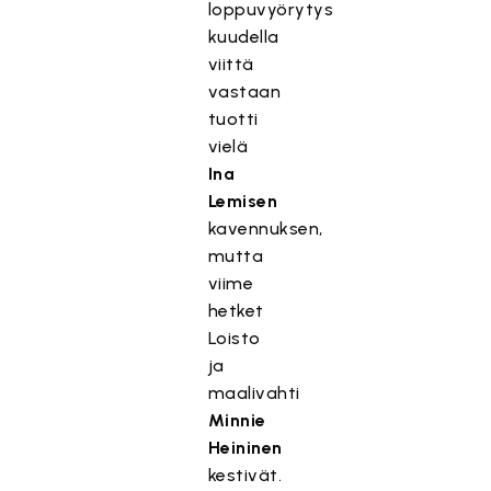
loppuvyörytys
kuudella
viittä
vastaan
tuotti
vielä
Ina
Lemisen
kavennuksen,
mutta
viime
hetket
Loisto
ja
maalivahti
Minnie
Heininen
kestivät.