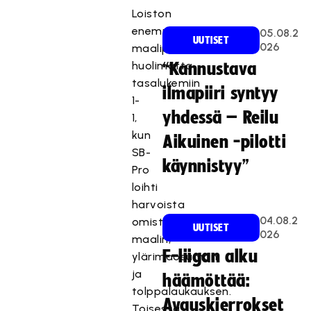
Loiston
enemmistä
05.08.2
UUTISET
026
maalipaikoista
huolimatta
“Kannustava
tasalukemiin
ilmapiiri syntyy
1-
yhdessä – Reilu
1,
kun
Aikuinen -pilotti
SB-
käynnistyy”
Pro
loihti
harvoista
04.08.2
omistaan
UUTISET
026
maalin,
F-liigan alku
ylärimaosuman
ja
häämöttää:
tolppalaukauksen.
Avauskierrokset
Toisessa