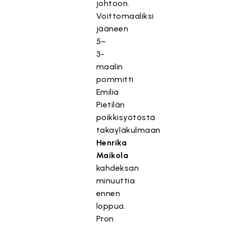
johtoon.
Voittomaaliksi
jääneen
5–
3-
maalin
pommitti
Emilia
Pietilän
poikkisyötöstä
takayläkulmaan
Henrika
Maikola
kahdeksan
minuuttia
ennen
loppua.
Pron