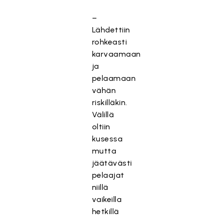
–
Lähdettiin
rohkeasti
karvaamaan
ja
pelaamaan
vähän
riskilläkin.
Välillä
oltiin
kusessa
mutta
jäätävästi
pelaajat
niillä
vaikeilla
hetkillä