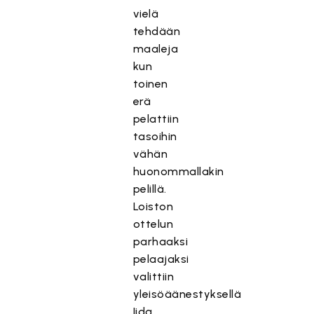
vielä
tehdään
maaleja
kun
toinen
erä
pelattiin
tasoihin
vähän
huonommallakin
pelillä.
Loiston
ottelun
parhaaksi
pelaajaksi
valittiin
yleisöäänestyksellä
Iida