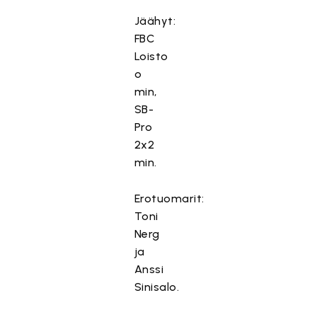
ä
Jäähyt:
m
FBC
ä
Loisto
si
s
o
ä
min,
lt
SB-
ö
Pro
o
2x2
n
min.
e
s
Erotuomarit:
t
Toni
e
Nerg
t
ja
t
y
Anssi
,
Sinisalo.
k
o