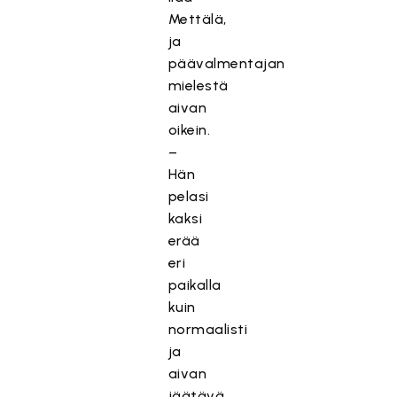
Mettälä,
ja
päävalmentajan
mielestä
aivan
oikein.
–
Hän
pelasi
kaksi
erää
eri
paikalla
kuin
normaalisti
ja
aivan
jäätävä