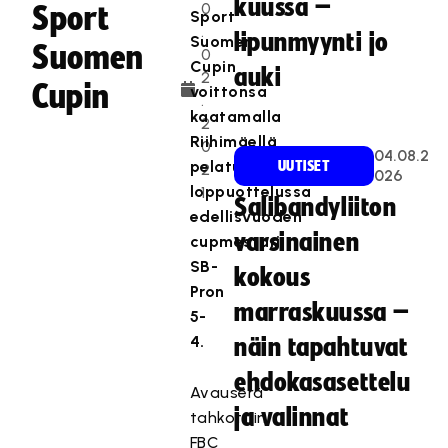
kuussa –
0
Sport
Sport
.
lipunmyynti jo
Suomen
Suomen
0
Cupin
auki
2
Cupin
voittonsa
.
kaatamalla
2
Riihimäellä
0
04.08.2
pelatussa
UUTISET
2
026
loppuottelussa
1
Salibandyliiton
edellisvuoden
varsinainen
cupmestari
SB-
kokous
Pron
marraskuussa –
5-
4.
näin tapahtuvat
ehdokasasettelu
Avauserä
ja valinnat
tahkottiin
FBC