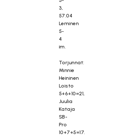
5-
3,
57.04
Leminen
5-
4
im.
Torjunnat:
Minnie
Heininen
Loisto
5+6+10=21,
Juulia
Kataja
SB-
Pro
10+7+5=17.
T