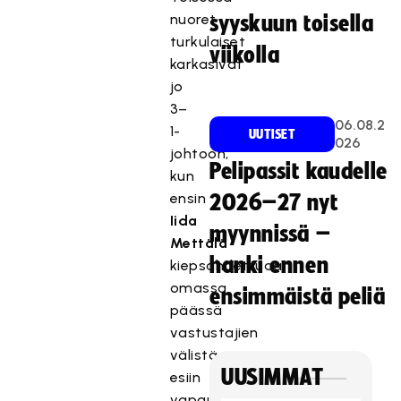
nuoret
syyskuun toisella
turkulaiset
viikolla
karkasivat
jo
3–
06.08.2
1-
UUTISET
026
johtoon,
Pelipassit kaudelle
kun
ensin
2026–27 nyt
Iida
myynnissä –
Mettälä
hanki ennen
kiepsahdettuaan
omassa
ensimmäistä peliä
päässä
vastustajien
välistä
UUSIMMAT
esiin
vapautti