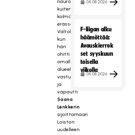
nauroi
04.08.2026
kuitenkin
kolmannessa
erässä
F-liigan alku
Valtola,
häämöttää:
kun
Avauskierrok
hän
set syyskuun
ohitti
toisella
omalla
alueella
viikolla
04.08.2026
vastustajan
ja
vapautti
Saana
Lenkkerin
sijoittamaan
Loiston
uudelleen