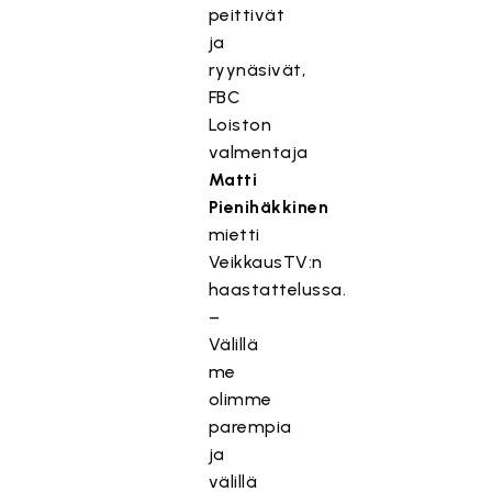
peittivät
ja
ryynäsivät,
FBC
Loiston
valmentaja
Matti
Pienihäkkinen
mietti
VeikkausTV:n
haastattelussa.
–
Välillä
me
olimme
parempia
ja
välillä