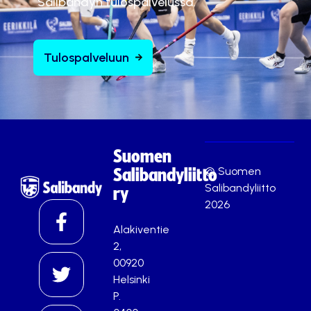
Salibandyn tulospalvelussa.
Tulospalveluun
Suomen
© Suomen
Salibandyliitto
Salibandyliitto
ry
2026
Alakiventie
2,
00920
Helsinki
P.