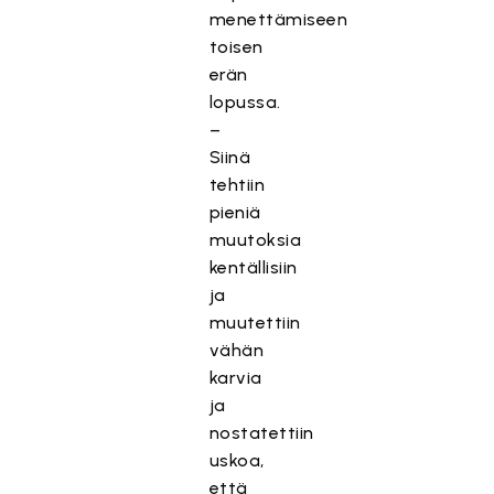
menettämiseen
toisen
erän
lopussa.
–
Siinä
tehtiin
pieniä
muutoksia
kentällisiin
ja
muutettiin
vähän
karvia
ja
nostatettiin
uskoa,
että