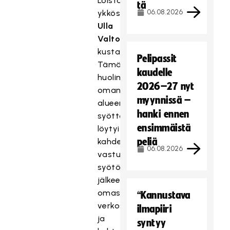
Loiston
tä
06.08.2026
ykköstähti
Ulla
Valtolan
kustannuksella.
Pelipassit
Tämän
kaudelle
huolimaton
2026–27 nyt
oman
myynnissä –
alueen
hanki ennen
syöttö
ensimmäistä
löytyi
peliä
kahden
06.08.2026
vastustajan
syötön
jälkeen
omasta
“Kannustava
verkosta,
ilmapiiri
ja
syntyy