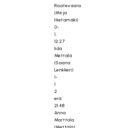
Raatevaara
(Mirja
Hietamäki)
0-
1,
12.27
Iida
Mettälä
(Saana
Lenkkeri)
1-
1.
2.
erä:
21.48
Anna
Marttala
(Mettälä)