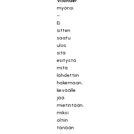
Vilander
myönsi.
–
Ei
sitten
saatu
ulos
sitä
esitystä
mitä
lähdettiin
hakemaan,
keväälle
jää
mietintään,
miksi
oltiin
tänään