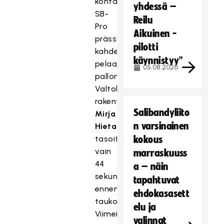
kohta
yhdessä –
SB-
Reilu
Pro
Aikuinen -
prässäsi
pilotti
kahdella
käynnistyy”
pelaajalla
05.08.2026
pallon
Valtolalta
rakentaen
Salibandyliito
Mirja
n varsinainen
Hietamäen
tasoituksen
kokous
vain
marraskuuss
44
a – näin
sekuntia
tapahtuvat
ennen
ehdokasasett
taukosummeria.
elu ja
Viimeisenä
valinnat