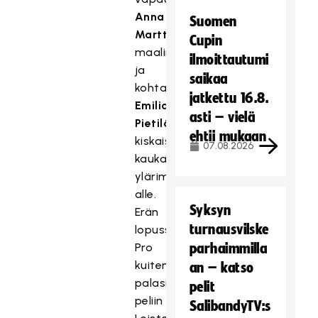
Anna
Suomen
Marttalan
Cupin
maalintekoon
ilmoittautumi
ja
saikaa
kohta
jatkettu 16.8.
Emilia
asti – vielä
Pietilä
ehtii mukaan
kiskaisi
07.08.2026
kaukaa
yläriman
alle.
Syksyn
Erän
turnausvilske
lopussa
Pro
parhaimmilla
kuitenkin
an – katso
palasi
pelit
peliin
SalibandyTV:s