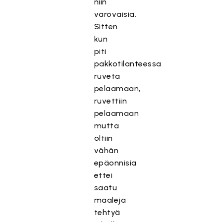
niin
varovaisia.
Sitten
kun
piti
pakkotilanteessa
ruveta
pelaamaan,
ruvettiin
pelaamaan
mutta
oltiin
vähän
epäonnisia
ettei
saatu
maaleja
tehtyä