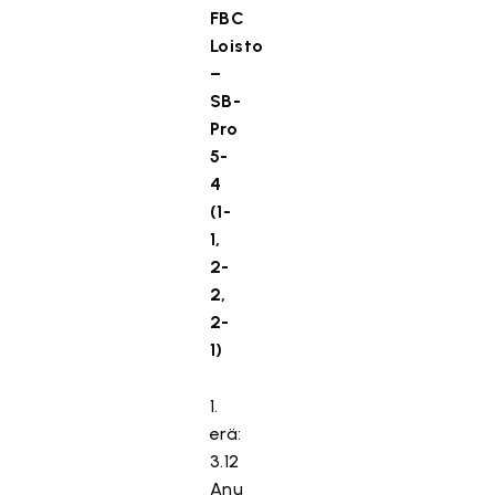
FBC
Loisto
–
SB-
Pro
5-
4
(1-
1,
2-
2,
2-
1)
1.
erä:
3.12
Anu