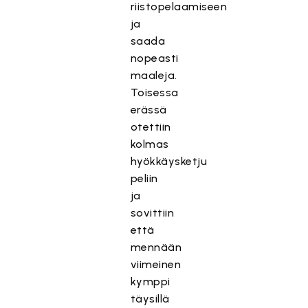
riistopelaamiseen
ja
saada
nopeasti
maaleja.
Toisessa
erässä
otettiin
kolmas
hyökkäysketju
peliin
ja
sovittiin
että
mennään
viimeinen
kymppi
täysillä