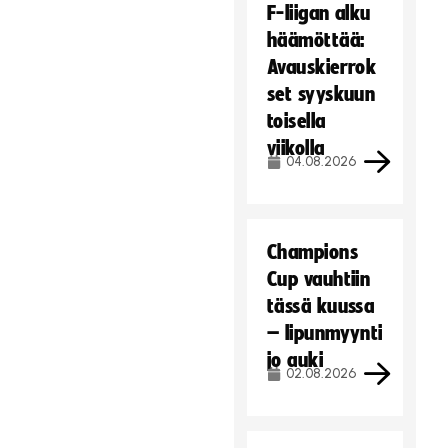
F-liigan alku
häämöttää:
Avauskierrok
set syyskuun
toisella
viikolla
04.08.2026
Champions
Cup vauhtiin
tässä kuussa
– lipunmyynti
jo auki
02.08.2026