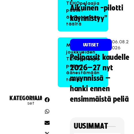
TEHOpelaajia
Aikuinen -pilotti
pääset
äänestämään
käynnistyy”
täältä
06.08.2
Miesten
UUTISET
026
joukkueiden
Pelipassit kaudelle
TEHOpelaajia
pääset
2026–27 nyt
äänestämään
myynnissä –
täältä
hanki ennen
Uuti
KATEGORIA:
JAA:
ensimmäistä peliä
set
UUSIMMAT