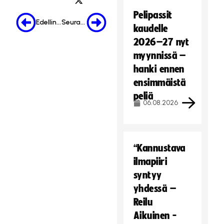
Pelipassit
Edellinen
Seuraava
kaudelle
2026–27 nyt
myynnissä –
hanki ennen
ensimmäistä
peliä
06.08.2026
“Kannustava
ilmapiiri
syntyy
yhdessä –
Reilu
Aikuinen -