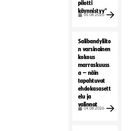
pilotti
käynnistyy”
05.08.2026
Salibandyliito
n varsinainen
kokous
marraskuuss
a – näin
tapahtuvat
ehdokasasett
elu ja
valinnat
04.08.2026