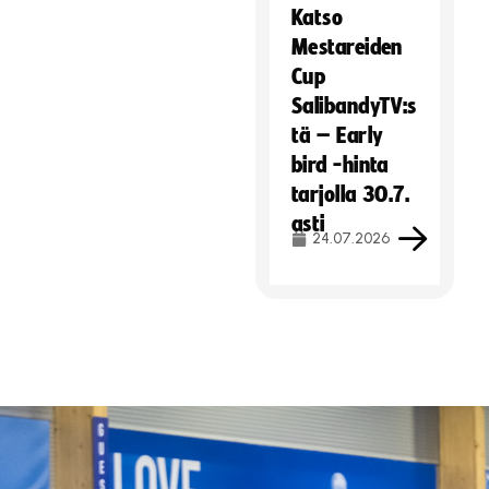
Katso
Mestareiden
Cup
SalibandyTV:s
tä – Early
bird -hinta
tarjolla 30.7.
asti
24.07.2026