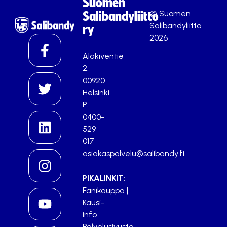
Suomen
© Suomen
Salibandyliitto
Salibandyliitto
ry
2026
Alakiventie
2,
00920
Helsinki
P.
0400-
529
017
asiakaspalvelu@salibandy.fi
PIKALINKIT:
Fanikauppa
|
Kausi-
info
Palvelusivusto