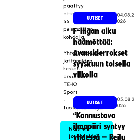
päättyy
ottelun
04.08.2
UUTISET
026
55
peliminuutin
F-liigan alku
kohdalla.
häämöttää:
Avauskierrokset
Yhteystietonsa
jättäneiden
syyskuun toisella
kesken
viikolla
arvotaan
TEHO
Sport
05.08.2
-
UUTISET
026
tuotepalkintoja.
“Kannustava
ilmapiiri syntyy
Naisten
joukkueiden
yhdessä – Reilu