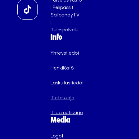
|
Pelipassit
SalibandyTV
|
Tulospalvelu
Info
Yhteystiedot
Henkilöstö
Laskutustiedot
Tietosuoja
Tilaa uutiskirje
Media
Logot