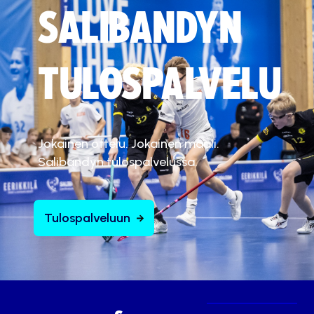
SALIBANDYN
TULOSPALVELU
Jokainen ottelu. Jokainen maali.
Salibandyn tulospalvelussa.
Tulospalveluun