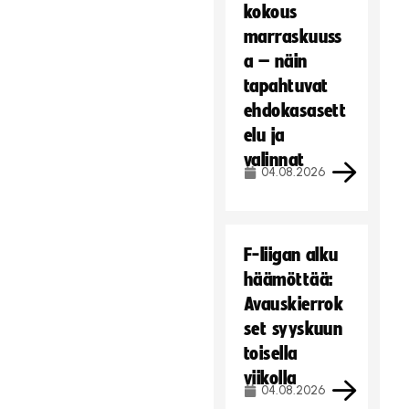
kokous
Hyväksy markkinointievästeet
marraskuuss
a – näin
tapahtuvat
ehdokasasett
elu ja
valinnat
04.08.2026
F-liigan alku
häämöttää:
Avauskierrok
set syyskuun
toisella
viikolla
04.08.2026