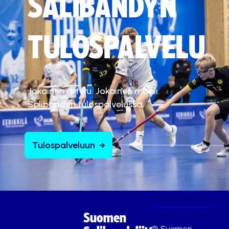
SALIBANDYN
TULOSPALVELU
Jokainen ottelu. Jokainen maali.
Salibandyn tulospalvelussa.
Tulospalveluun
Suomen
© Suomen