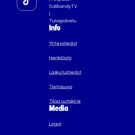
SalibandyTV
|
Tulospalvelu
Info
Yhteystiedot
Henkilöstö
Laskutustiedot
Tietosuoja
Tilaa uutiskirje
Media
Logot