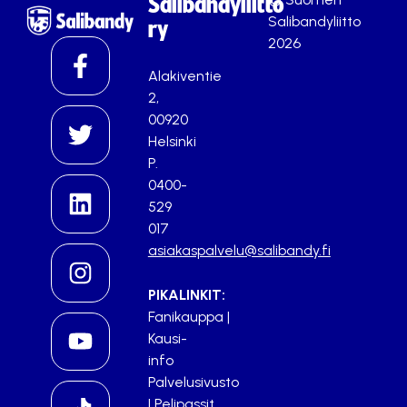
Salibandyliitto
Salibandyliitto
ry
2026
Alakiventie
2,
00920
Helsinki
P.
0400-
529
017
asiakaspalvelu@salibandy.fi
PIKALINKIT:
Fanikauppa
|
Kausi-
info
Palvelusivusto
|
Pelipassit