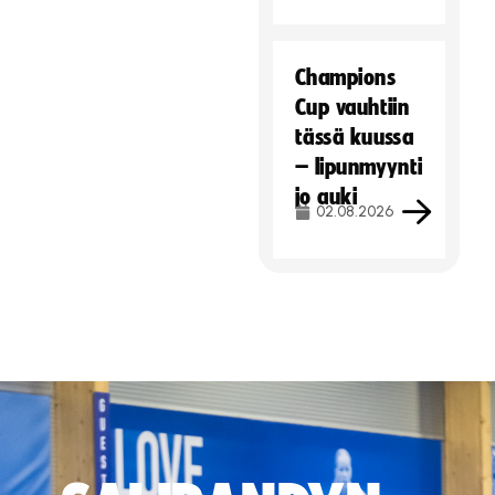
Champions
Cup vauhtiin
tässä kuussa
– lipunmyynti
jo auki
02.08.2026