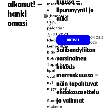
kuussa –
1.
alkanut! –
mestaruusturnaus
11
lipunmyynti jo
eli
hanki
.
Champions
auki
2
omasi
Cup,
0
pelataan
2
7.-8.1.2023
2
04.08.2
Ideapark
UUTISET
026
Lempäälän
Salibandyliiton
Bläk
varsinainen
Boksissa.
Tapahtuman
kokous
liput
marraskuussa –
ovat
nyt
näin tapahtuvat
myynnissä.
ehdokasasettelu
ja valinnat
Suomesta
mukana