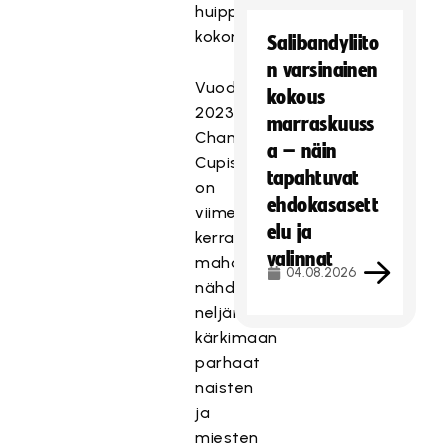
huippuottelun
kokonaisuus.
Salibandyliito
n varsinainen
Vuoden
kokous
2023
marraskuuss
Champions
a – näin
Cupissa
tapahtuvat
on
ehdokasasett
viimeisen
elu ja
kerran
valinnat
mahdollisuus
04.08.2026
nähdä
neljän
kärkimaan
parhaat
naisten
ja
miesten