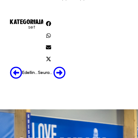
Uuti
KATEGORIA:
JAA:
set
Edellinen
Seuraava