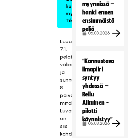
myynnissä –
liput
hanki ennen
myy
ensimmäistä
Tiketti
peliä
06.08.2026
Lauantaina
7.1.
pelataan
“Kannustava
välierät
ilmapiiri
ja
syntyy
sunnuntaina
yhdessä –
8.
Reilu
päivä
Aikuinen -
mitalipelit.
pilotti
Luvassa
on
käynnistyy”
05.08.2026
siis
kahdeksan