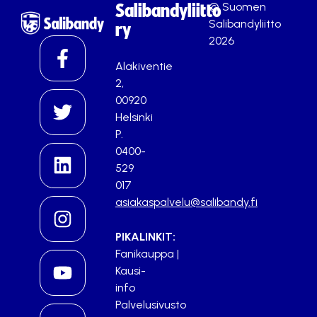
© Suomen
Salibandyliitto
Salibandyliitto
ry
2026
Alakiventie
2,
00920
Helsinki
P.
0400-
529
017
asiakaspalvelu@salibandy.fi
PIKALINKIT:
Fanikauppa
|
Kausi-
info
Palvelusivusto