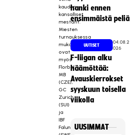
kauden
hanki ennen
kansalliset
ensimmäistä peliä
mestarit.
Miesten
turnauksessa
04.08.2
mukana
UUTISET
026
ovat
F-liigan alku
myös
Florbal
häämöttää:
MB
Avauskierrokset
(CZE),
syyskuun toisella
GC
Zurich
viikolla
(SUI)
ja
IBF
UUSIMMAT
Falun
(SWE)