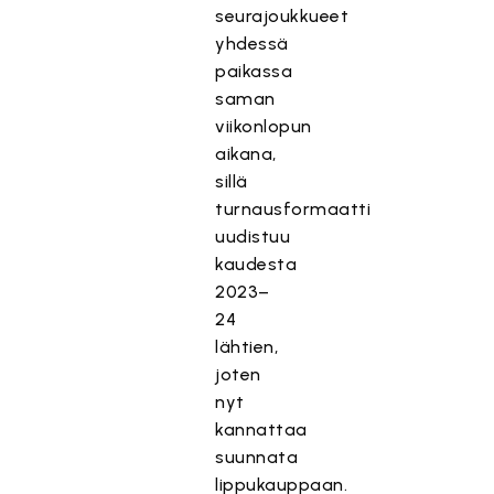
seurajoukkueet
yhdessä
paikassa
saman
viikonlopun
aikana,
sillä
turnausformaatti
uudistuu
kaudesta
2023–
24
lähtien,
joten
nyt
kannattaa
suunnata
lippukauppaan.