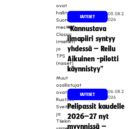
ovat
hallitsevat
05.08.2
UUTISET
026
Suomen
mestarit
“Kannustava
Classic
ilmapiiri syntyy
(miehet)
yhdessä – Reilu
ja
TPS
Aikuinen -pilotti
(naiset).
käynnistyy”
Muut
osallistujat
06.08.2
ovat
UUTISET
026
Ruotsin,
Pelipassit kaudelle
Sveitsin
ja
2026–27 nyt
Tšekin
myynnissä –
viime