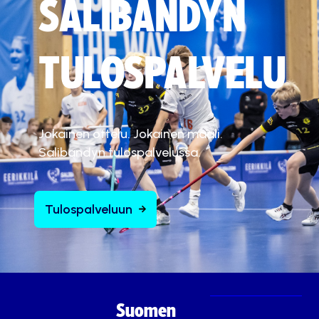
SALIBANDYN
TULOSPALVELU
Jokainen ottelu. Jokainen maali.
Salibandyn tulospalvelussa.
Tulospalveluun
Suomen