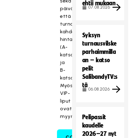
sekä
ehtii mukaan
07.08.2026
päivä-
että
turnauslippuja
kahdessa
Syksyn
hintaluokassa
turnausvilske
(A-
parhaimmilla
katsomo
an – katso
ja
pelit
B-
SalibandyTV:s
katsomo).
tä
Myös
06.08.2026
VIP-
liput
ovat
myynnissä.
Pelipassit
kaudelle
2026–27 nyt
CC2023-