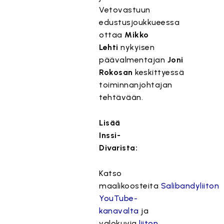
Vetovastuun
edustusjoukkueessa
ottaa
Mikko
Lehti
nykyisen
päävalmentajan
Joni
Rokosan
keskittyessä
toiminnanjohtajan
tehtävään.
Lisää
Inssi-
Divarista:
Katso
maalikoosteita
Salibandyliiton
YouTube-
kanavalta
ja
valokuvia
liiton