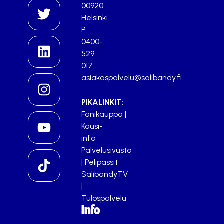
00920
Helsinki
P.
0400-
529
017
asiakaspalvelu@salibandy.fi
PIKALINKIT:
Fanikauppa
|
Kausi-
info
Palvelusivusto
|
Pelipassit
SalibandyTV
|
Tulospalvelu
Info