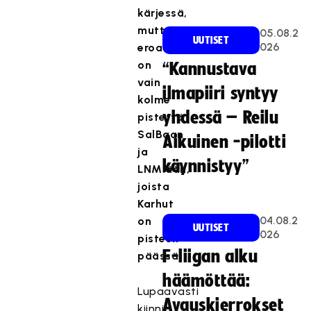
kärjessä,
mutta
05.08.2
UUTISET
026
eroa
on
“Kannustava
vain
ilmapiiri syntyy
kolme
yhdessä – Reilu
pistettä
SalBaan
Aikuinen -pilotti
ja
käynnistyy”
LNM:ään,
joista
Karhut
04.08.2
on
UUTISET
026
pisteen
F-liigan alku
päässä.
häämöttää:
Lupaavasti
Avauskierrokset
kiinni