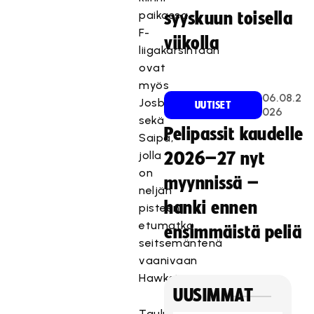
paikassa
syyskuun toisella
F-
viikolla
liigakarsintaan
ovat
myös
06.08.2
Josba
UUTISET
026
sekä
Pelipassit kaudelle
Saipa,
jolla
2026–27 nyt
on
myynnissä –
neljän
hanki ennen
pisteen
etumatka
ensimmäistä peliä
seitsemäntenä
vaanivaan
Hawksiin.
UUSIMMAT
Taulukon