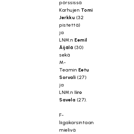
pörssissä
Karhujen
Tomi
Jerkku
(32
pistettä)
ja
LNM:n
Eemil
Äijälä
(30)
sekä
M-
Teamin
Eetu
Sorvali
(27)
ja
LNM:n
Iiro
Savela
(27).
F-
liigakarsintaan
mielivä