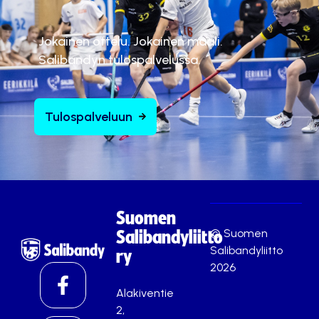
Jokainen ottelu. Jokainen maali.
Salibandyn tulospalvelussa.
Tulospalveluun
Suomen
© Suomen
Salibandyliitto
Salibandyliitto
ry
2026
Alakiventie
2,