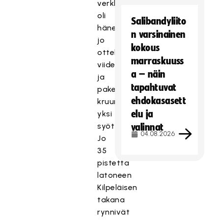
verkkoon
oli
Salibandyliito
hänelle
n varsinainen
jo
kokous
ottelun
marraskuuss
viides,
a – näin
ja
tapahtuvat
paketin
ehdokasasett
kruunasi
elu ja
yksi
syöttöpiste.
valinnat
04.08.2026
Jo
35
pistettä
latoneen
Kilpeläisen
takana
rynnivät