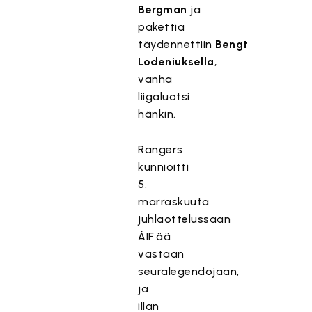
Bergman
ja
pakettia
täydennettiin
Bengt
Lodeniuksella
,
vanha
liigaluotsi
hänkin.
Rangers
kunnioitti
5.
marraskuuta
juhlaottelussaan
ÅIF:ää
vastaan
seuralegendojaan,
ja
illan