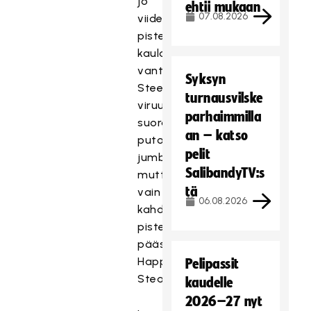
jo
ehtii mukaan
07.08.2026
viiden
pisteen
kaulan
vantaalaisiin.
Syksyn
Steelers
turnausvilske
viruu
parhaimmilla
suoran
an – katso
putoajan
pelit
jumbosijalla
SalibandyTV:s
mutta
tä
vain
06.08.2026
kahden
pisteen
päässä
Happee
Pelipassit
Steamersista.
kaudelle
2026–27 nyt