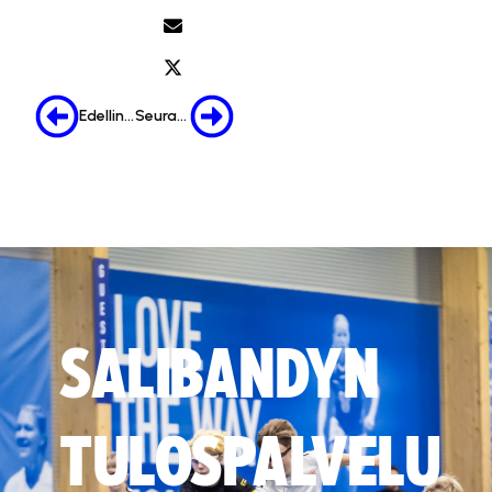
Edellinen
Seuraava
SALIBANDYN
TULOSPALVELU