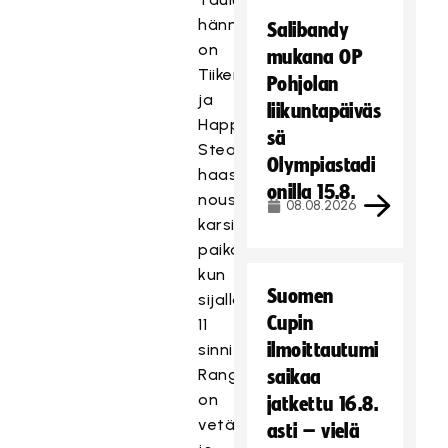
hännillä
Salibandy
on
mukana OP
Tiikereillä
Pohjolan
ja
liikuntapäiväs
Happee
sä
Steamersilla
Olympiastadi
haastetta
onilla 15.8.
nousta
08.08.2026
karsijan
paikalta,
kun
Suomen
sijalla
Cupin
11
ilmoittautumi
sinnittelevä
Rangers
saikaa
on
jatkettu 16.8.
vetänyt
asti – vielä