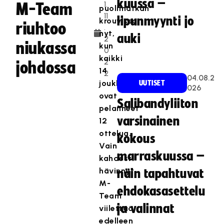
kuussa –
1.
M-Team
puolimatkan
11
lipunmyynti jo
krouvissa
riuhtoo
.
nyt,
auki
2
niukassa
kun
0
kaikki
2
johdossa
14
2
04.08.2
joukkuetta
UUTISET
026
ovat
Salibandyliiton
pelanneet
varsinainen
12
ottelua.
kokous
Vain
marraskuussa –
kahdesti
hävinnyt
näin tapahtuvat
M-
ehdokasasettelu
Team
ja valinnat
viilettää
edelleen