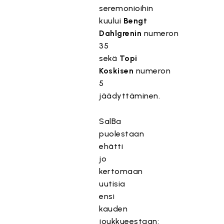
seremonioihin
kuului
Bengt
Dahlgrenin
numeron
35
sekä
Topi
Koskisen
numeron
5
jäädyttäminen.
SalBa
puolestaan
ehätti
jo
kertomaan
uutisia
ensi
kauden
joukkueestaan: