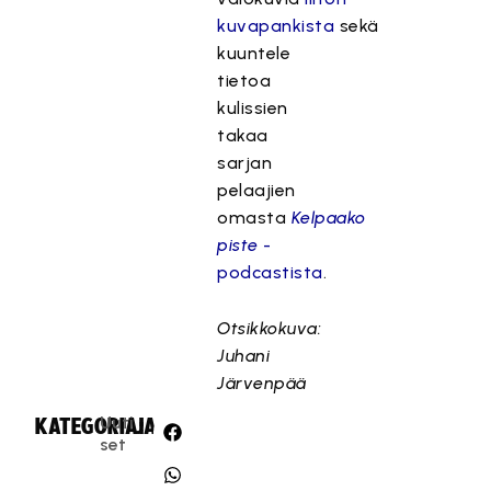
kuvapankista
sekä
kuuntele
tietoa
kulissien
takaa
sarjan
pelaajien
omasta
Kelpaako
piste
-
podcastista
.
Otsikkokuva:
Juhani
Järvenpää
Uuti
KATEGORIA:
JAA:
set