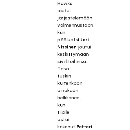
Hawks
joutui
järjestelemään
valmennustaan,
kun
pääluotsi
Jari
Nissinen
joutui
keskittymään
siviilitöihinsä.
Taso
tuskin
kuitenkaan
ainakaan
heikkenee,
kun
tilalle
astui
kokenut
Petteri