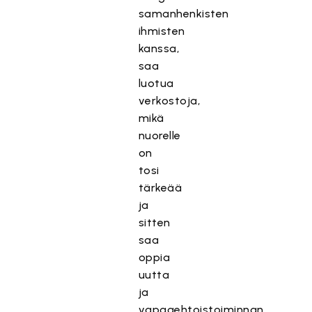
samanhenkisten
ihmisten
kanssa,
saa
luotua
verkostoja,
mikä
nuorelle
on
tosi
tärkeää
ja
sitten
saa
oppia
uutta
ja
vapaaehtoistoiminnan