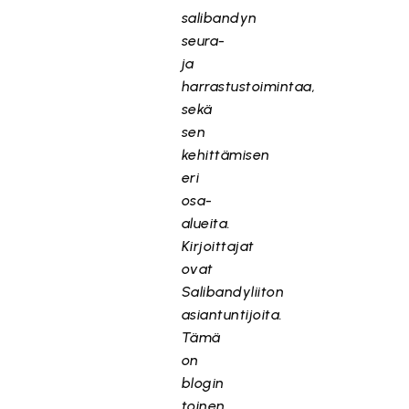
salibandyn
seura-
ja
harrastustoimintaa,
sekä
sen
kehittämisen
eri
osa-
alueita.
Kirjoittajat
ovat
Salibandyliiton
asiantuntijoita.
Tämä
on
blogin
toinen