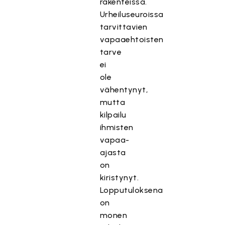
rakenteissa.
Urheiluseuroissa
tarvittavien
vapaaehtoisten
tarve
ei
ole
vähentynyt,
mutta
kilpailu
ihmisten
vapaa-
ajasta
on
kiristynyt.
Lopputuloksena
on
monen