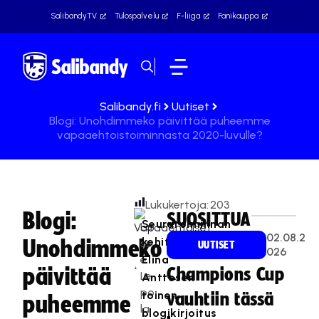
SalibandyTV
Tulospalvelu
F-liiga
Fanikauppa
Salibandy.fi
Uutiset
Blogi: Unohdimmeko päivittää puheemme
vapaaehtoistoiminnasta 2020-luvulle?
Lukukertoja:
203
Blogi:
SUOSITTUA
Seuratoiminnan
La
02.08.2
kehittäjä
Unohdimmeko
ss
UUTISET
026
e
Elina
päivittää
Champions Cup
Le
Anttosen
po
toinen
vauhtiin tässä
puheemme
la
blogikirjoitus