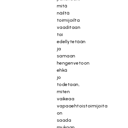
mitä
näiltä
toimijoilta
vaaditaan
tai
edellytetään
ja
samaan
hengenvetoon
ehkä
jo
todetaan,
miten
vaikeaa
vapaaehtoistoimijoita
on
saada
mukaan.