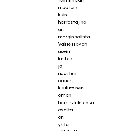
toimintaan
muutoin
kuin
harrastajina
on
marginaalista.
Valitettavan
usein
lasten
ja
nuorten
äänen
kuuluminen
oman
harrastuksensa
osalta
on
yhtä