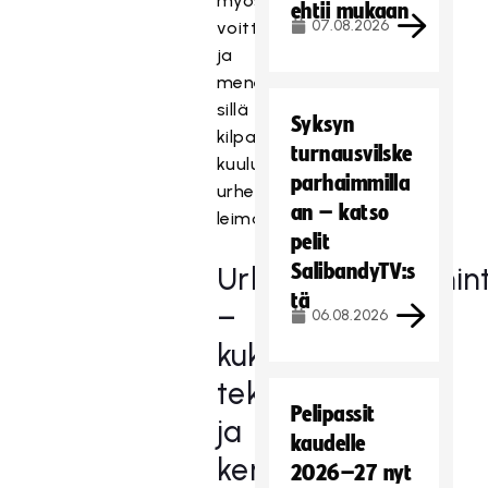
myös
ehtii mukaan
07.08.2026
voittamisesta
ja
menestymisestä,
sillä
Syksyn
kilpailu
turnausvilske
kuuluu
parhaimmilla
urheiluun
an – katso
leimallisesti.
pelit
SalibandyTV:s
Urheiluseuratoimin
tä
–
06.08.2026
kuka
tekee
Pelipassit
ja
kaudelle
kenelle?
2026–27 nyt