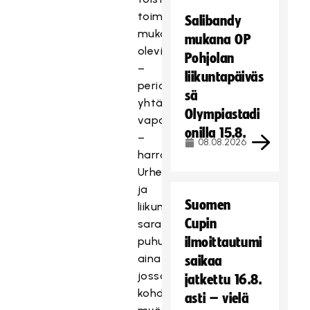
toiminnassa
Salibandy
mukana
mukana OP
olevien
Pohjolan
–
liikuntapäiväs
periaatteessa
sä
yhtä
Olympiastadi
vapaaehtoisten
onilla 15.8.
–
08.08.2026
harrastamisen.
Urheilun
ja
Suomen
liikunnan
Cupin
saralla
puhutaan
ilmoittautumi
aina
saikaa
jossain
jatkettu 16.8.
kohden
asti – vielä