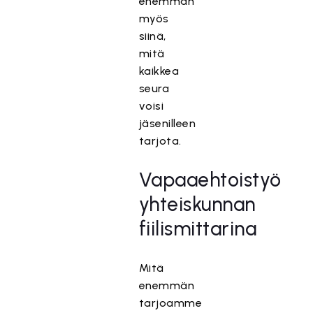
enemmän
myös
siinä,
mitä
kaikkea
seura
voisi
jäsenilleen
tarjota.
Vapaaehtoistyö
yhteiskunnan
fiilismittarina
Mitä
enemmän
tarjoamme