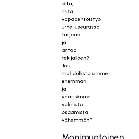
siitä,
mitä
vapaaehtoistyö
urheiluseurassa
tarjoaa
ja
antaa
tekijälleen?
Jos
mahdollistaisimme
enemmän
ja
vaatisimme
valmista
osaamista
vähemmän?
Monimuotoinen