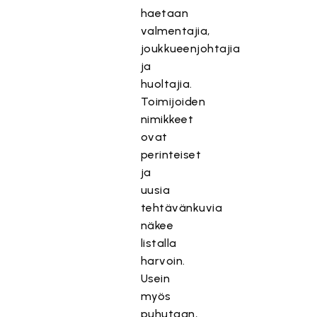
haetaan
valmentajia,
joukkueenjohtajia
ja
huoltajia.
Toimijoiden
nimikkeet
ovat
perinteiset
ja
uusia
tehtävänkuvia
näkee
listalla
harvoin.
Usein
myös
puhutaan,