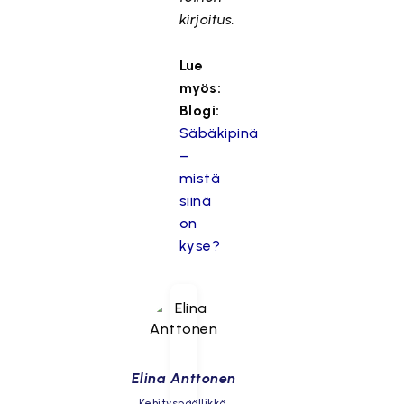
kirjoitus.
Lue
myös:
Blogi:
Säbäkipinä
–
mistä
siinä
on
kyse?
Elina Anttonen
Kehityspäällikkö,