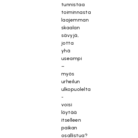
tunnistaa
toiminnasta
laajemman
skaalan
sävyjä,
jotta
yhä
useampi
–
myös
urheilun
ulkopuolelta
-
voisi
löytää
itselleen
paikan
osallistua?