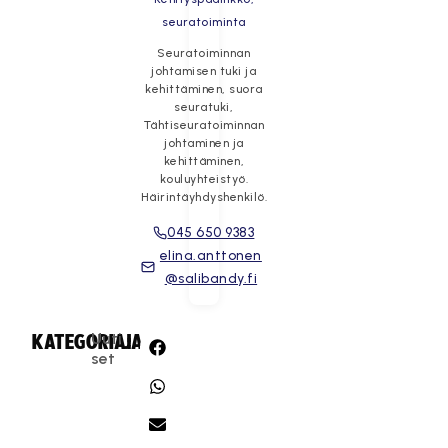
seuratoiminta
Seuratoiminnan
johtamisen tuki ja
kehittäminen, suora
seuratuki,
Tähtiseuratoiminnan
johtaminen ja
kehittäminen,
kouluyhteistyö.
Häirintäyhdyshenkilö.
045 650 9383
elina.anttonen
@salibandy.fi
Uuti
KATEGORIA:
JAA:
set