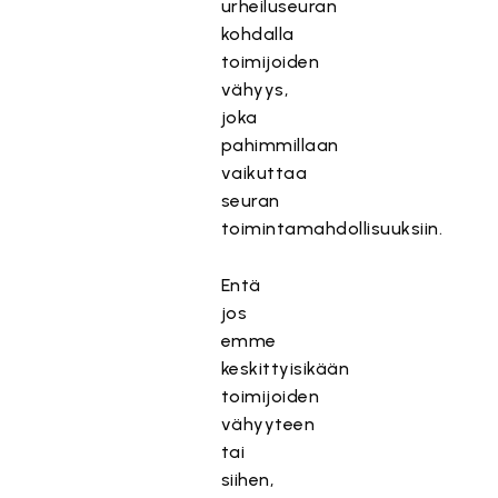
urheiluseuran
kohdalla
toimijoiden
vähyys,
joka
pahimmillaan
vaikuttaa
seuran
toimintamahdollisuuksiin.
Entä
jos
emme
keskittyisikään
toimijoiden
vähyyteen
tai
siihen,