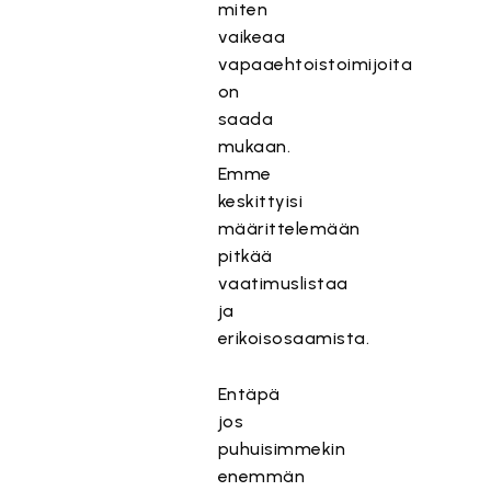
miten
vaikeaa
vapaaehtoistoimijoita
on
saada
mukaan.
Emme
keskittyisi
määrittelemään
pitkää
vaatimuslistaa
ja
erikoisosaamista.
Entäpä
jos
puhuisimmekin
enemmän