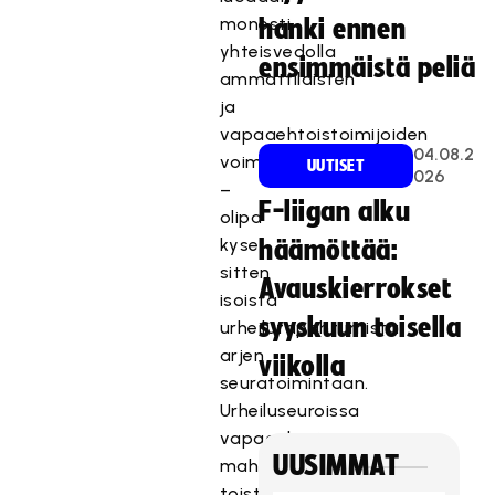
monesti
hanki ennen
yhteisvedolla
ensimmäistä peliä
ammattilaisten
ja
vapaaehtoistoimijoiden
04.08.2
voimin
UUTISET
026
–
F-liigan alku
olipa
kyse
häämöttää:
sitten
Avauskierrokset
isoista
syyskuun toisella
urheilutapahtumista
arjen
viikolla
seuratoimintaan.
Urheiluseuroissa
vapaaehtoiset
UUSIMMAT
mahdollistavat
toisten