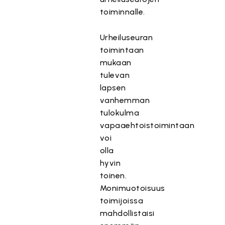
toiminnalle.
Urheiluseuran
toimintaan
mukaan
tulevan
lapsen
vanhemman
tulokulma
vapaaehtoistoimintaan
voi
olla
hyvin
toinen.
Monimuotoisuus
toimijoissa
mahdollistaisi