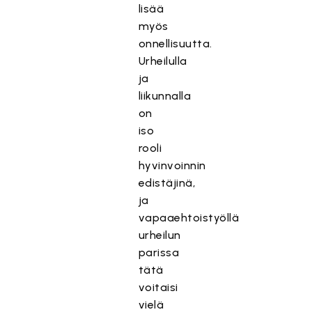
lisää
myös
onnellisuutta.
Urheilulla
ja
liikunnalla
on
iso
rooli
hyvinvoinnin
edistäjinä,
ja
vapaaehtoistyöllä
urheilun
parissa
tätä
voitaisi
vielä