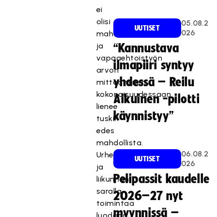
ei
olisi
05.08.2
UUTISET
026
mahdollinen
ja
“Kannustava
vapaaehtoistyön
ilmapiiri syntyy
arvon
yhdessä – Reilu
mittaaminen
kokonaisuudessaan
Aikuinen -pilotti
lienee
käynnistyy”
tuskin
edes
mahdollista.
06.08.2
Urheilun
UUTISET
026
ja
Pelipassit kaudelle
liikunnan
saralla
2026–27 nyt
toimintaa
myynnissä –
luodaan