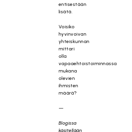
entisestään
lisätä.
Voisiko
hyvinvoivan
yhteiskunnan
mittari
olla
vapaaehtoistoiminnassa
mukana
olevien
ihmisten
määrä?
—
Blogissa
käsitellään