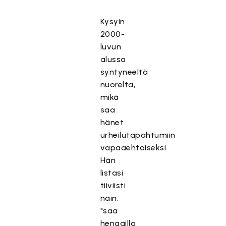
Kysyin
2000-
luvun
alussa
syntyneeltä
nuorelta,
mikä
saa
hänet
urheilutapahtumiin
vapaaehtoiseksi.
Hän
listasi
tiiviisti
näin:
"saa
hengailla