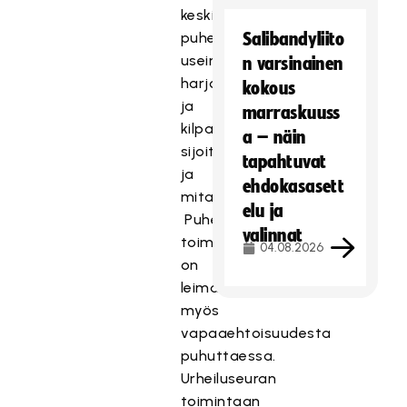
keskittyy
puhe
Salibandyliito
usein
n varsinainen
harjoituksiin
kokous
ja
marraskuuss
kilpailukalentereihin,
a – näin
sijoituksiin
tapahtuvat
ja
ehdokasasett
mitalisijoihin.
elu ja
Puhe
valinnat
toiminnasta
04.08.2026
on
leimallista
myös
vapaaehtoisuudesta
puhuttaessa.
Urheiluseuran
toimintaan