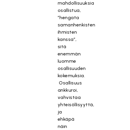
mahdollisuuksia
osallistua,
”hengata
samanhenkisten
ihmisten
kanssa”,
sitä
enemmän
luomme
osallisuuden
kokemuksia.
Osallisuus
ankkuroi,
vahvistaa
yhteisöllisyyttä,
ja
ehkäpä
näin