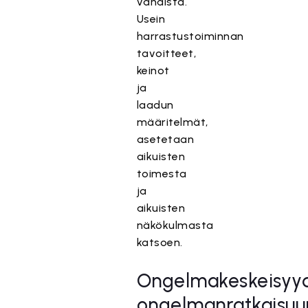
vähäistä.
Usein
harrastustoiminnan
tavoitteet,
keinot
ja
laadun
määritelmät,
asetetaan
aikuisten
toimesta
ja
aikuisten
näkökulmasta
katsoen.
Ongelmakeskeisyy
ongelmanratkaisuu