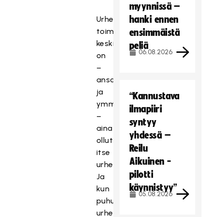
myynnissä –
hanki ennen
Urheiluseurojen
toiminnan
ensimmäistä
keskiössä
peliä
06.08.2026
on
–
ansaitusti
ja
“Kannustava
ymmärrettävästi
ilmapiiri
–
syntyy
aina
yhdessä –
ollut
Reilu
itse
Aikuinen -
urheilu.
pilotti
Ja
käynnistyy”
kun
05.08.2026
puhutaan
urheilusta,