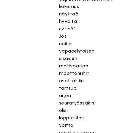
kokemus
näyttää
hyvältä
cv:ssä".
Jos
näihin
vapaaehtoisen
sisäisen
motivaation
moottoreihin
osattaisiin
tarttua
arjen
seuratyössäkin,
olisi
lopputulos
voitto
urheiluseurojen