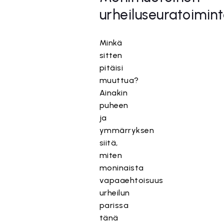
urheiluseuratoimin
Minkä
sitten
pitäisi
muuttua?
Ainakin
puheen
ja
ymmärryksen
siitä,
miten
moninaista
vapaaehtoisuus
urheilun
parissa
tänä