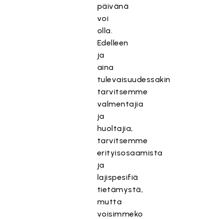
päivänä
voi
olla.
Edelleen
ja
aina
tulevaisuudessakin
tarvitsemme
valmentajia
ja
huoltajia,
tarvitsemme
erityisosaamista
ja
lajispesifiä
tietämystä,
mutta
voisimmeko