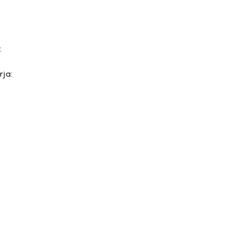
:
rja: