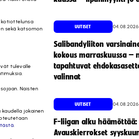
 kotiottelunsa
04.08.2026
UUTISET
jen sekä katsomon
Salibandyliiton varsinain
kokous marraskuussa – 
tapahtuvat ehdokasasette
ivät tulevalle
atimuksia.
valinnat
sojaan. Naisten
04.08.2026
UUTISET
a kaudella jokainen
 toteutetaan
F-liigan alku häämöttää:
 tästä
.
Avauskierrokset syyskuu