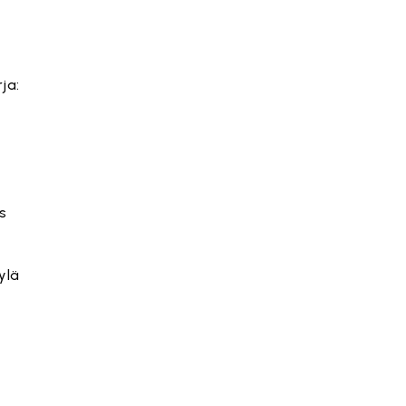
ja:
s
ylä