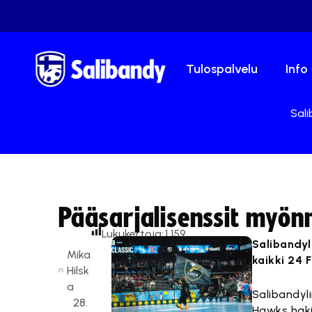
Tulospalvelu
Info
Sali
Pääsarjalisenssit myön
Lukukertoja:
1 159
Salibandyl
Mika
kaikki 24 F
Hilsk
a
Salibandyli
28.
Hawks haki