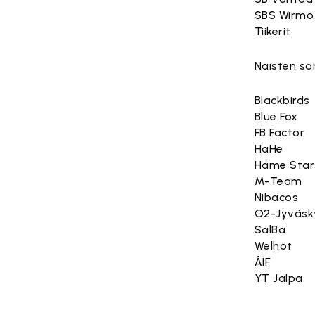
SBS Wirmo
Tiikerit
Naisten sar
Blackbirds
Blue Fox
FB Factor
HaHe
Häme Star
M-Team
Nibacos
O2-Jyväsk
SalBa
Welhot
ÅIF
YT Jalpa