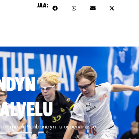
JAA:
NDYN
ALVELU
inen maali. Salibandyn tulospalvelussa.