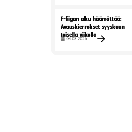
F-liigan alku häämöttää:
Avauskierrokset syyskuun
toisella viikolla
04.08.2026