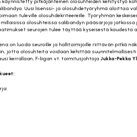
 käynnistetty pitkäjänteinen olosuhteiden kehitystyö koh
libandya. Uusi lisenssi- ja olosuhdetyöryhmä aloittaa v
imaan tuleville olosuhdekriteereille. Työryhmän keskeis
, millaisissa olosuhteissa salibandyn pääsarjoja jatkossa
vaatimukset seurojen tulee täyttää kyseisestä kaudesta a
na on luoda seuroille ja hallitoimijoille riittävän pitkä nä
n, jotta olosuhteita voidaan kehittää suunnitelmallisesti 
ausi kerrallaan, F-liigan vt. toimitusjohtaja
Jukka-Pekka Yl
kkueet:
rja: