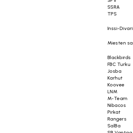
SPV
SSRA
TPS
Inssi-Divari
Miesten sa
Blackbirds
FBC Turku
Josba
Karhut
Koovee
LNM
M-Team
Nibacos
Pirkat
Rangers
SalBa
SB Vantaa