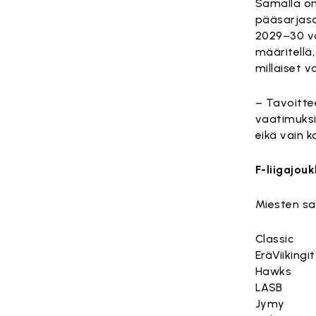
Samalla on
pääsarjasa
2029–30 vo
määritellä
millaiset 
– Tavoittee
vaatimuksii
eikä vain k
F-liigajou
Miesten sa
Classic
EräViikingit
Hawks
LASB
Jymy