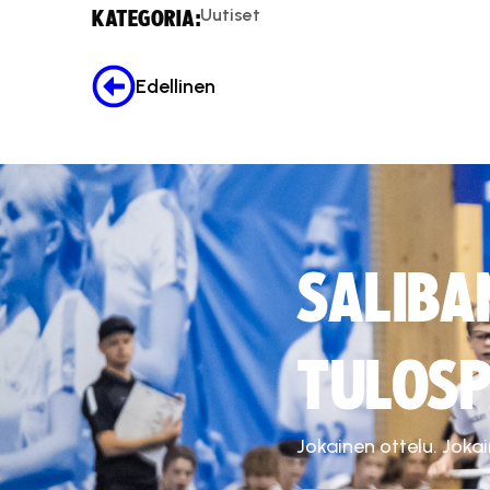
Uutiset
KATEGORIA:
Edellinen
SALIBA
TULOSP
Jokainen ottelu. Joka