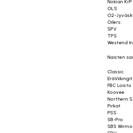
Nokian KrP
OLS
O2-Jyväsk
Oilers
SPV
TPS
Westend In
Naisten sar
Classic
EräViikingit
FBC Loisto
Koovee
Northern S
Pirkat
PSS
SB-Pro
SBS Wirmo