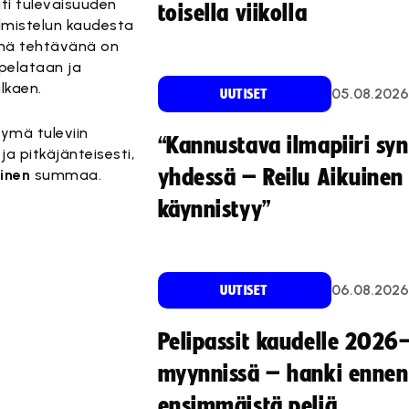
ti tulevaisuuden
toisella viikolla
almistelun kaudesta
enä tehtävänä on
 pelataan ja
lkaen.
05.08.2026
UUTISET
kymä tuleviin
“Kannustava ilmapiiri sy
ja pitkäjänteisesti,
yhdessä – Reilu Aikuinen 
inen
summaa.
käynnistyy”
06.08.2026
UUTISET
Pelipassit kaudelle 2026
myynnissä – hanki ennen
ensimmäistä peliä