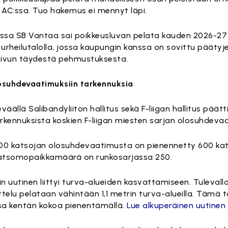
 AC:ssa. Tuo hakemus ei mennyt läpi.
rissa SB Vantaa sai poikkeusluvan pelata kauden 2026-27
rheilutalolla, jossa kaupungin kanssa on sovittu pääty
sivun täydestä pehmustuksesta.
losuhdevaatimuksiin tarkennuksia
äällä Salibandyliiton hallitus sekä F-liigan hallitus päätt
arkennuksista koskien F-liigan miesten sarjan olosuhdeva
0 katsojan olosuhdevaatimusta on pienennetty 600 kat
katsomopaikkamäärä on runkosarjassa 250.
n uutinen liittyi turva-alueiden kasvattamiseen. Tulevall
telu pelataan vähintään 1,1 metrin turva-alueilla. Tämä
sa kentän kokoa pienentämällä.
Lue alkuperäinen uutinen