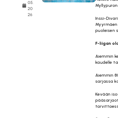
05.
Myllypuron
20
26
Inssi-Diva
Myyrmäen u
puoleisen 
F-liigan o
Aiemmin kev
kaudelle t
Aiemmin 80
sarjassa 
Kevään isoi
pääsarjaot
tarvittaes