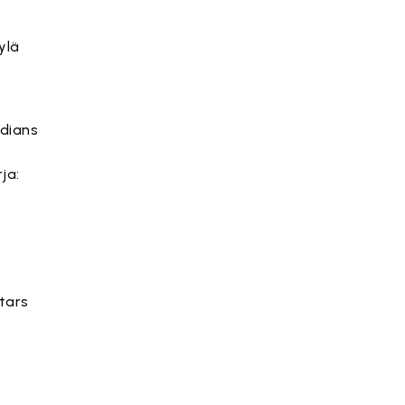
ylä
dians
ja:
tars