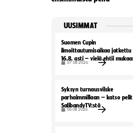
UUSIMMAT
Suomen Cupin
ilmoittautumisaikaa jatkettu
16.8. asti – vielä ehtii muka
07.08.2026
Syksyn turnausvilske
parhaimmillaan – katso pelit
SalibandyTV:stä
06.08.2026