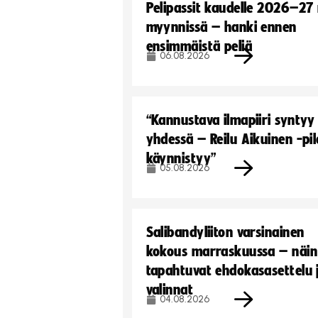
Pelipassit kaudelle 2026–27
myynnissä – hanki ennen
ensimmäistä peliä
06.08.2026
“Kannustava ilmapiiri syntyy
yhdessä – Reilu Aikuinen -pil
käynnistyy”
05.08.2026
Salibandyliiton varsinainen
kokous marraskuussa – näin
tapahtuvat ehdokasasettelu 
valinnat
04.08.2026