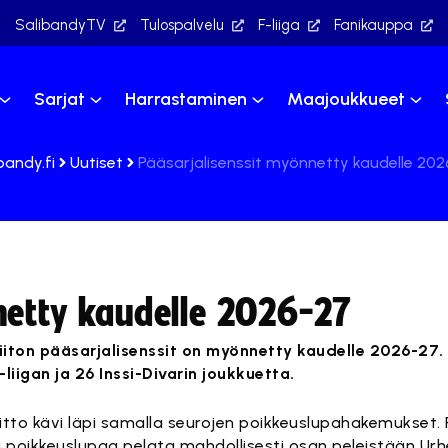
SalibandyTV
Tulospalvelu
F-liiga
Fanikauppa
Sarjat
Harrastaminen
Maajoukkueet
bandy.fi
Uutiset
Pääsarjalisenssit myönnetty kaudelle 20
netty kaudelle 2026-27
iiton pääsarjalisenssit on myönnetty kaudelle 2026-27. 
-liigan ja 26 Inssi-Divarin joukkuetta.
itto kävi läpi samalla seurojen poikkeuslupahakemukset. F
 poikkeuslupaa pelata mahdollisesti osan peleistään Urhe