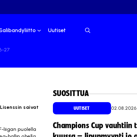
Salibandyliitto
Uutiset
26-27
SUOSITTUA
Lisenssin saivat
02.08.2026
UUTISET
Champions Cup vauhtiin 
-liigan puolella
kuussa – lipunmyynti jo 
a-hallin ohella