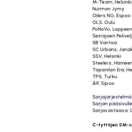
M-Team, Helsinki
Nurmon Jymy
Oilers NG, Espoo
OLS, Oulu
PoNoVo, Lappee
Seinäjoen Pelivel
SB Vantaa
SC Urbans, Jana
SSV, Helsinki
Steelers, Hämeen
Tapanilan Erä, He
TPS, Turku
ÅIF, Sipoo
Sarjajärjestelmä
Sarjan pääsivulle
Sarjavastaava:
C-tyttöjen SM-s