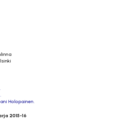
linna
lsinki
.
.
Jani Holopainen.
rja 2015-16