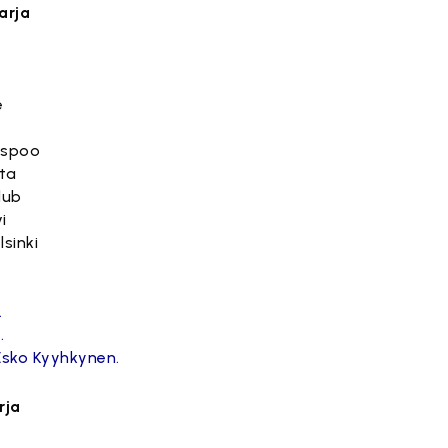
arja
e
Espoo
ta
lub
i
lsinki
.
.
Esko Kyyhkynen.
rja