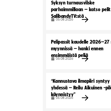
Syksyn turnausvilske
parhaimmillaan – katso pelit
SalibandyTV:stä
06.08.2026
Pelipassit kaudelle 2026–27
myynnissä – hanki ennen
ensimmäistä peliä
06.08.2026
“Kannustava ilmapiiri syntyy
yhdessä – Reilu Aikuinen -pil
käynnistyy”
05.08.2026