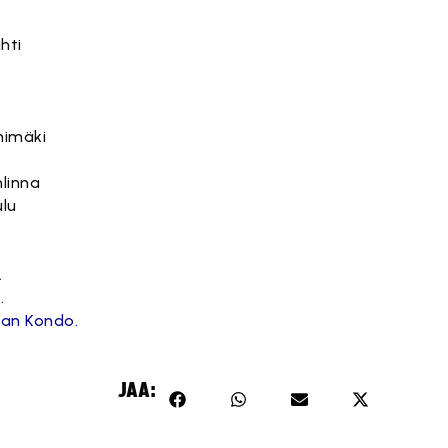
hti
y
himäki
linna
ulu
.
.
Jan Kondo.
JAA: