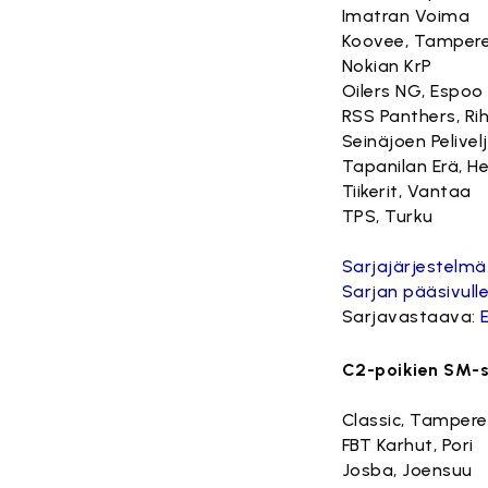
Imatran Voima
Koovee, Tamper
Nokian KrP
Oilers NG, Espoo
RSS Panthers, Ri
Seinäjoen Pelivel
Tapanilan Erä, He
Tiikerit, Vantaa
TPS, Turku
Sarjajärjestelmä
Sarjan pääsivulle
Sarjavastaava:
C2-poikien SM-s
Classic, Tampere
FBT Karhut, Pori
Josba, Joensuu