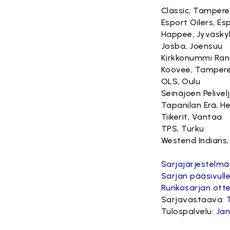
Classic, Tampere
Esport Oilers, E
Happee, Jyväsky
Josba, Joensuu
Kirkkonummi Ran
Koovee, Tamper
OLS, Oulu
Seinäjoen Pelivel
Tapanilan Erä, He
Tiikerit, Vantaa
TPS, Turku
Westend Indians
Sarjajärjestelmä
Sarjan pääsivulle
Runkosarjan ott
Sarjavastaava:
Tulospalvelu:
Ja