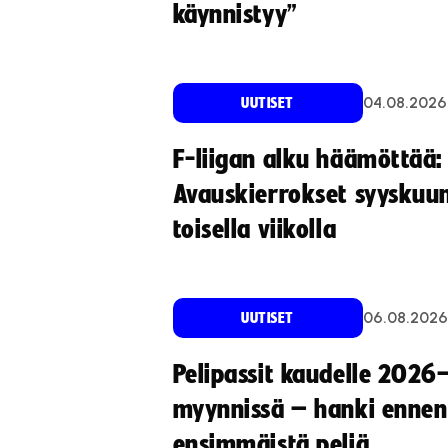
käynnistyy”
04.08.2026
UUTISET
F-liigan alku häämöttää:
Avauskierrokset syyskuu
toisella viikolla
06.08.2026
UUTISET
Pelipassit kaudelle 2026
myynnissä – hanki ennen
ensimmäistä peliä