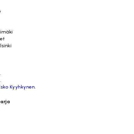
e
himäki
jet
lsinki
.
.
Esko Kyyhkynen.
arja