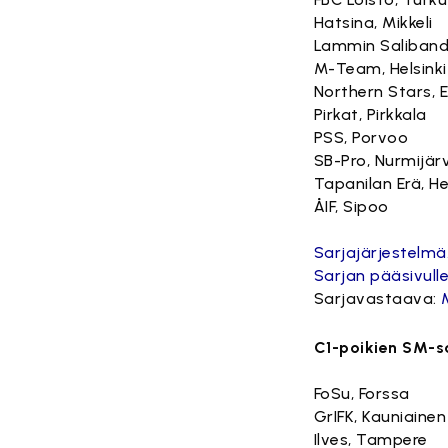
Hatsina, Mikkeli
Lammin Saliban
M-Team, Helsinki
Northern Stars, 
Pirkat, Pirkkala
PSS, Porvoo
SB-Pro, Nurmijärv
Tapanilan Erä, He
ÅIF, Sipoo
Sarjajärjestelmä
Sarjan pääsivulle
Sarjavastaava:
C1-poikien SM-s
FoSu, Forssa
GrIFK, Kauniainen
Ilves, Tampere