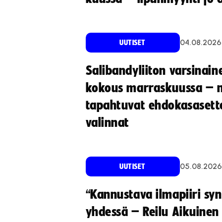
04.08.2026
UUTISET
Salibandyliiton varsinain
kokous marraskuussa – 
tapahtuvat ehdokasasette
valinnat
05.08.2026
UUTISET
“Kannustava ilmapiiri sy
yhdessä – Reilu Aikuinen 