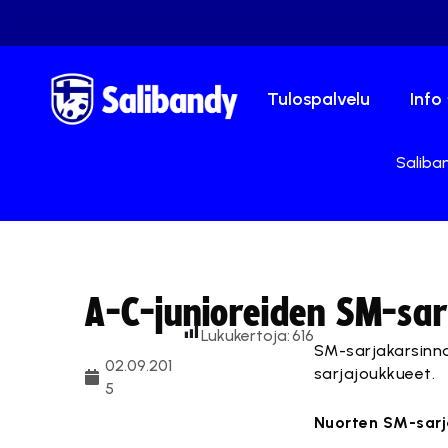
Tulospalvelu
Info
Saliban
A-C-junioreiden SM-sar
Lukukertoja:
616
SM-sarjakarsinn
02.09.201
sarjajoukkueet.
5
Nuorten SM-sarj