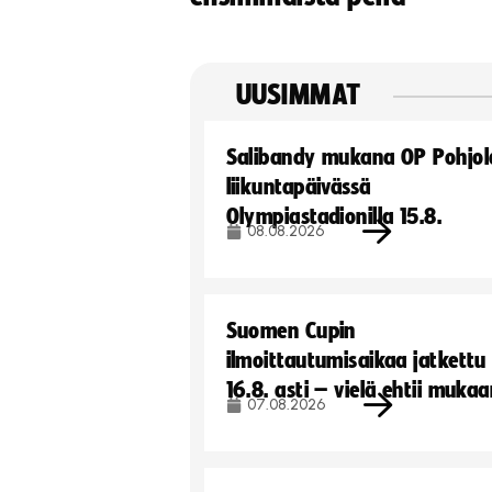
UUSIMMAT
Salibandy mukana OP Pohjol
liikuntapäivässä
Olympiastadionilla 15.8.
08.08.2026
Suomen Cupin
ilmoittautumisaikaa jatkettu
16.8. asti – vielä ehtii muka
07.08.2026