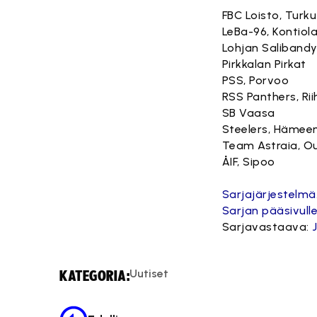
FBC Loisto, Turku
LeBa-96, Kontiola
Lohjan Saliband
Pirkkalan Pirkat
PSS, Porvoo
RSS Panthers, Rii
SB Vaasa
Steelers, Hämeen
Team Astraia, O
ÅIF, Sipoo
Sarjajärjestelmä
Sarjan pääsivulle
Sarjavastaava:
Uutiset
KATEGORIA: