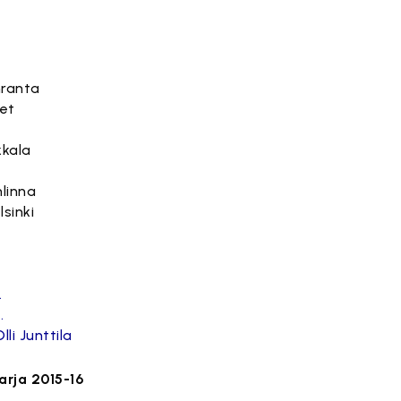
nranta
jet
kkala
linna
lsinki
.
.
Olli Junttila
arja 2015-16