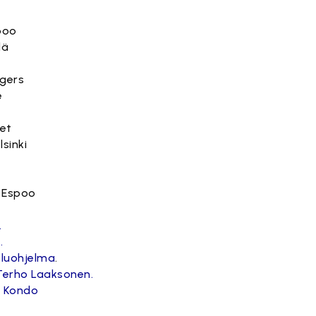
spoo
lä
gers
e
jet
lsinki
, Espoo
.
.
eluohjelma
.
Terho Laaksonen.
n Kondo