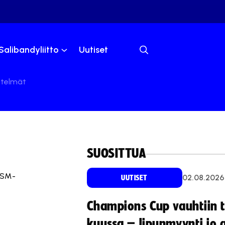
Salibandyliitto
Uutiset
stelmät
SUOSITTUA
 SM-
02.08.2026
UUTISET
Champions Cup vauhtiin 
kuussa – lipunmyynti jo 