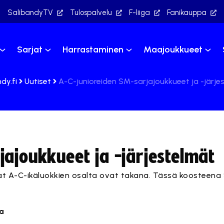
SalibandyTV
Tulospalvelu
F-liiga
Fanikauppa
Sarjat
Harrastaminen
Maajoukkueet
dy.fi
Uutiset
A-C-junioreiden SM-sarjajoukkueet ja -järje
jajoukkueet ja -järjestelmät
at A-C-ikäluokkien osalta ovat takana. Tässä koosteena
a