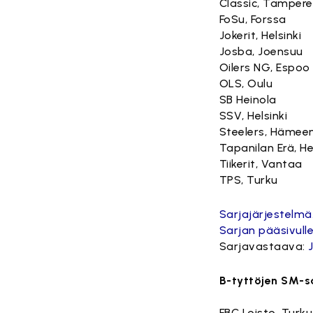
Classic, Tampere
FoSu, Forssa
Jokerit, Helsinki
Josba, Joensuu
Oilers NG, Espoo
OLS, Oulu
SB Heinola
SSV, Helsinki
Steelers, Hämeen
Tapanilan Erä, He
Tiikerit, Vantaa
TPS, Turku
Sarjajärjestelmä
Sarjan pääsivulle
Sarjavastaava:
B-tyttöjen SM-sa
FBC Loisto, Turku