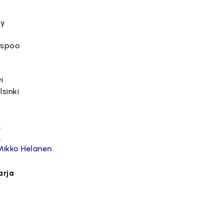
dy
Espoo
i
lsinki
.
.
Mikko Helanen.
arja