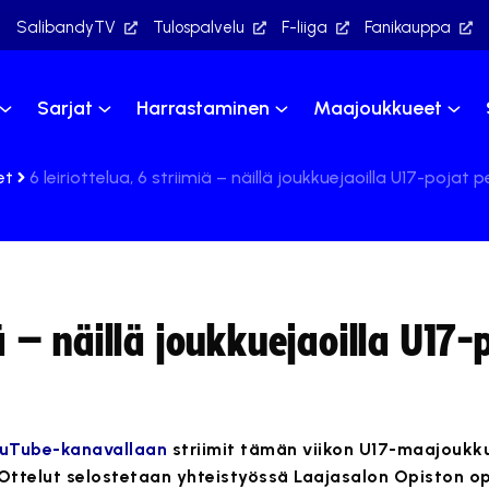
SalibandyTV
Tulospalvelu
F-liiga
Fanikauppa
Sarjat
Harrastaminen
Maajoukkueet
et
6 leiriottelua, 6 striimiä – näillä joukkuejaoilla U17-pojat 
iä – näillä joukkuejaoilla U17-
uTube-kanavallaan
striimit tämän viikon U17-maajouk
a. Ottelut selostetaan yhteistyössä Laajasalon Opiston op