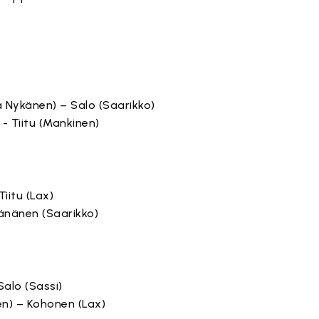
a Nykänen) – Salo (Saarikko)
 - Tiitu (Mankinen)
Tiitu (Lax)
äänänen (Saarikko)
Salo (Sassi)
en) – Kohonen (Lax)