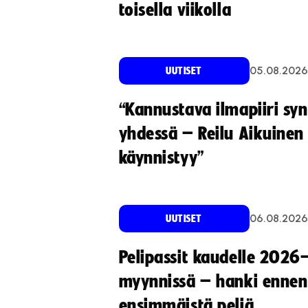
toisella viikolla
05.08.2026
UUTISET
“Kannustava ilmapiiri sy
yhdessä – Reilu Aikuinen 
käynnistyy”
06.08.2026
UUTISET
Pelipassit kaudelle 2026
myynnissä – hanki ennen
ensimmäistä peliä