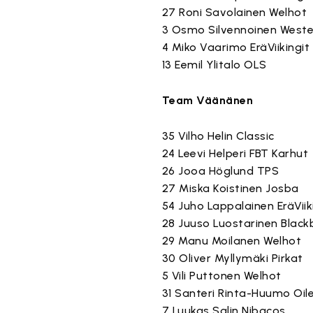
27 Roni Savolainen Welhot
3 Osmo Silvennoinen Weste
4 Miko Vaarimo EräViikingit
13 Eemil Ylitalo OLS
Team Väänänen
35 Vilho Helin Classic
24 Leevi Helperi FBT Karhut
26 Jooa Höglund TPS
27 Miska Koistinen Josba
54 Juho Lappalainen EräViik
28 Juuso Luostarinen Black
29 Manu Moilanen Welhot
30 Oliver Myllymäki Pirkat
5 Vili Puttonen Welhot
31 Santeri Rinta-Huumo Oil
7 Luukas Salin Nibacos