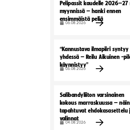
Pelipassit kaudelle 2026–27
myynnissä – hanki ennen
ensimmäistä peliä
06.08.2026
“Kannustava ilmapiiri syntyy
yhdessä – Reilu Aikuinen -pil
käynnistyy”
05.08.2026
Salibandyliiton varsinainen
kokous marraskuussa – näin
tapahtuvat ehdokasasettelu 
valinnat
04.08.2026