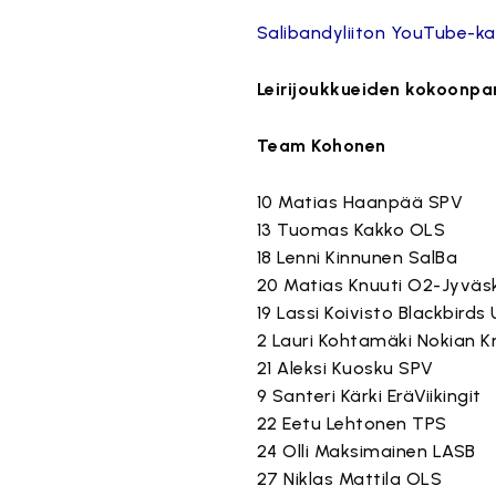
Salibandyliiton YouTube-ka
Leirijoukkueiden kokoonpa
Team Kohonen
10 Matias Haanpää SPV
13 Tuomas Kakko OLS
18 Lenni Kinnunen SalBa
20 Matias Knuuti O2-Jyväs
19 Lassi Koivisto Blackbirds
2 Lauri Kohtamäki Nokian K
21 Aleksi Kuosku SPV
9 Santeri Kärki EräViikingit
22 Eetu Lehtonen TPS
24 Olli Maksimainen LASB
27 Niklas Mattila OLS