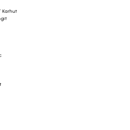
T Karhut
ngit
c
t