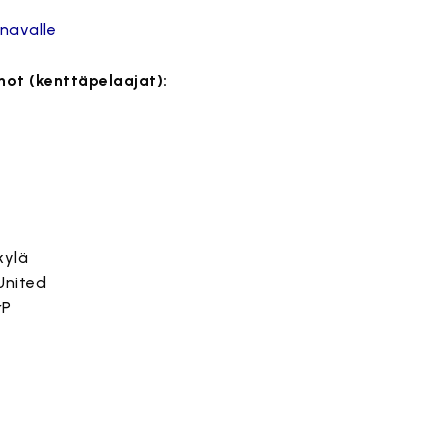
navalle
not (kenttäpelaajat):
kylä
 United
rP