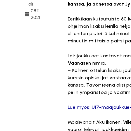
ali
kanssa, ja äänessä ovat Jyr
08.11.
2021
Eerikkilään kutsutuista 6
ohjelman lisäksi leirillä ne
eli eniten pisteitä kahminu
minuutin mittaisia paitsi p
Leirijoukkueet kantavat 
Väänäsen
nimiä.
– Kolmen ottelun lisäksi jou
kurssin opiskelijat vasta
kanssa. Tavoitteena olisi 
pelin ympäristöä ja vaat
Lue myös: U17-maajoukkue-e
Maalivahdit Aku Ikonen, Vil
vuorottelevat joukkueiden t