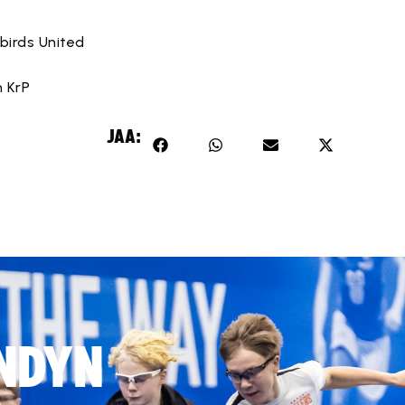
birds United
n KrP
JAA:
NDYN