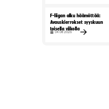
F-liigan alku häämöttää:
Avauskierrokset syyskuun
toisella viikolla
04.08.2026