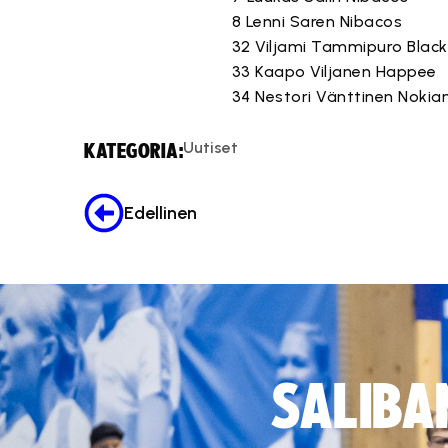
8 Lenni Saren Nibacos
32 Viljami Tammipuro Black
33 Kaapo Viljanen Happee
34 Nestori Vänttinen Nokia
Uutiset
KATEGORIA:
Edellinen
SALIBA