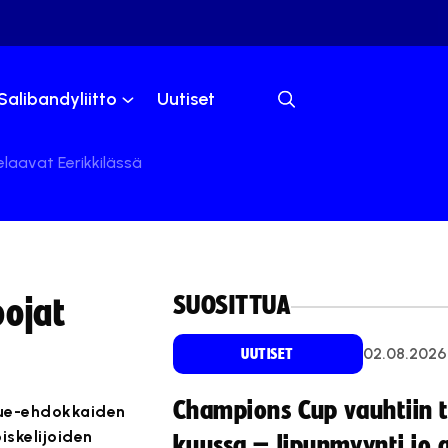
Salibandyliitto
Uutiset
pelaavat Eerikkilässä
SUOSITTUA
pojat
02.08.2026
UUTISET
Champions Cup vauhtiin 
kue-ehdokkaiden
iskelijoiden
kuussa – lipunmyynti jo 