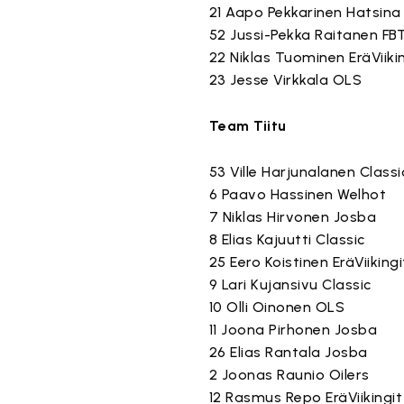
21 Aapo Pekkarinen Hatsina
52 Jussi-Pekka Raitanen FB
22 Niklas Tuominen EräViiki
23 Jesse Virkkala OLS
Team Tiitu
53 Ville Harjunalanen Classi
6 Paavo Hassinen Welhot
7 Niklas Hirvonen Josba
8 Elias Kajuutti Classic
25 Eero Koistinen EräViikingi
9 Lari Kujansivu Classic
10 Olli Oinonen OLS
11 Joona Pirhonen Josba
26 Elias Rantala Josba
2 Joonas Raunio Oilers
12 Rasmus Repo EräViikingit