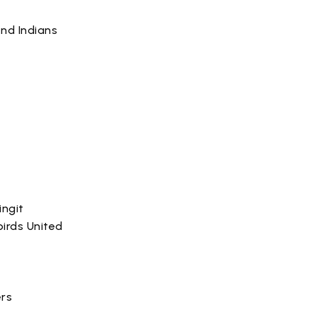
nd Indians
ingit
birds United
ers