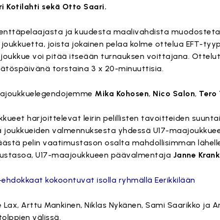
i Kotilahti sekä Otto Saari.
0 kenttäpelaajasta ja kuudesta maalivahdista muodoste
ljä joukkuetta, joista jokainen pelaa kolme ottelua EFT-tyy
t joukkue voi pitää itseään turnauksen voittajana. Ottelut
äätöspäivänä torstaina 3 x 20-minuuttisia.
maajoukkuelegendojemme
Mika Kohosen
,
Nico Salon
,
Tero 
kkueet harjoittelevat leirin pelillisten tavoitteiden suunt
ava joukkueiden valmennuksesta yhdessä U17-maajoukkue
päästä pelin vaatimustason osalta mahdollisimman lähell
imustasoa, U17-maajoukkueen päävalmentaja
Janne Kran
hdokkaat kokoontuvat isolla ryhmällä Eerikkilään
le Lax, Arttu Mankinen, Niklas Nykänen, Sami Saarikko ja A
olppien välissä.