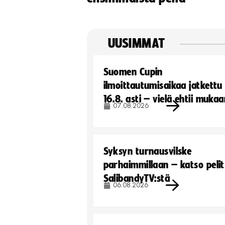
UUSIMMAT
Suomen Cupin
ilmoittautumisaikaa jatkettu
16.8. asti – vielä ehtii muka
07.08.2026
Syksyn turnausvilske
parhaimmillaan – katso pelit
SalibandyTV:stä
06.08.2026