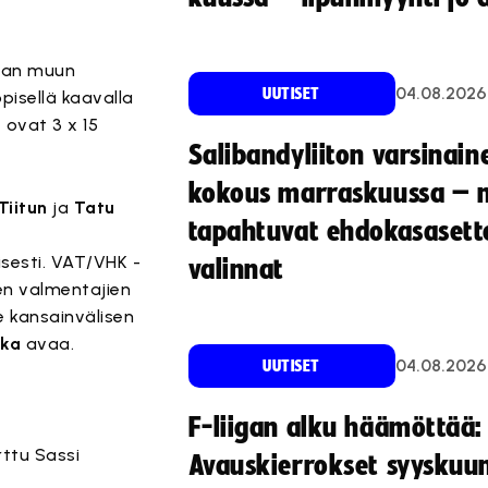
taan muun
04.08.2026
UUTISET
ppisellä kaavalla
 ovat 3 x 15
Salibandyliiton varsinain
kokous marraskuussa – 
Tiitun
ja
Tatu
tapahtuvat ehdokasasette
aisesti. VAT/VHK -
valinnat
en valmentajien
e kansainvälisen
kka
avaa.
04.08.2026
UUTISET
F-liigan alku häämöttää:
rttu Sassi
Avauskierrokset syyskuu