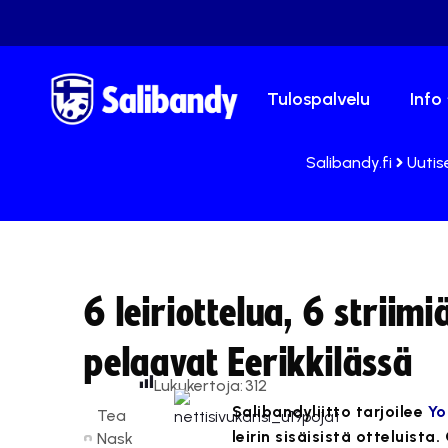
Tulospalvelu
Info
Salibandy.fi
Uutis
6 leiriottelua, 6 striim
pelaavat Eerikkilässä
Lukukertoja:
312
Salibandyliitto tarjoilee
Yo
Tea
leirin sisäisistä otteluist
Nask