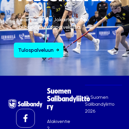
Jokainen ottelu. Jokainen maali.
Salibandyn tulospalvelussa.
Tulospalveluun
Suomen
© Suomen
Salibandyliitto
Salibandyliitto
ry
2026
Alakiventie
2,