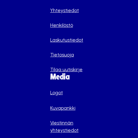
Yhteystiedot
Henkilöstö
Laskutustiedot
Tietosuoja
Tilaa uutiskirje
Media
Logot
Kuvapankki
Viestinnän
yhteystiedot