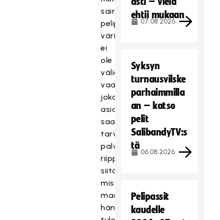
asti – vielä
sairaalassamme
ehtii mukaan
07.08.2026
pelipaidan
värillä
ei
ole
Syksyn
väliä,
turnausvilske
vaan
parhaimmilla
jokainen
an – katso
asiakas
pelit
saa
SalibandyTV:s
tarvitsemansa
tä
palvelun
06.08.2026
riippumatta
siitä,
mistä
maasta
Pelipassit
hän
kaudelle
tulee.