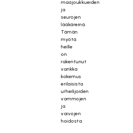
maajoukkueiden
ja
seurojen
lääkäreinä.
Tämän
myötä
heille
on
rakentunut
vankka
kokemus
erilaisista
urheilijoiden
vammojen
ja
vaivojen
hoidosta.