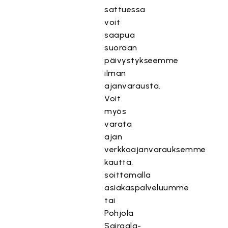
sattuessa
voit
saapua
suoraan
päivystykseemme
ilman
ajanvarausta.
Voit
myös
varata
ajan
verkkoajanvarauksemme
kautta,
soittamalla
T
asiakaspalveluumme
ä
tai
m
Pohjola
ä
Sairaala-