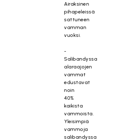
Airaksinen
pihapeleissä
sattuneen
vamman
vuoksi.
-
Salibandyssa
alaraajojen
vammat
edustavat
noin
40%
kaikista
vammoista.
Yleisimpiä
vammoja
salibandyssa