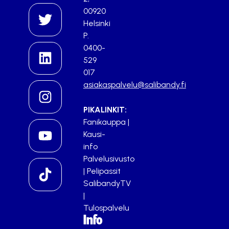
00920
Helsinki
P.
0400-
529
017
asiakaspalvelu@salibandy.fi
PIKALINKIT:
Fanikauppa
|
Kausi-
info
Palvelusivusto
|
Pelipassit
SalibandyTV
|
Tulospalvelu
Info