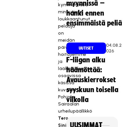
myynnissä –
kymmenessä
minuutissa
hanki ennen
loukkaantunut
ensimmäistä peliä
pelaaja
on
meidän
04.08.2
päivystyksessä
UUTISET
026
hoitajiemme
F-liigan alku
ja
lääkäreidemme
häämöttää:
osaavissa
Avauskierrokset
käsissä
syyskuun toisella
kuvailee
Pohjola
viikolla
Sairaalan
urheilupäällikkö
Tero
UUSIMMAT
Sinisalo
.