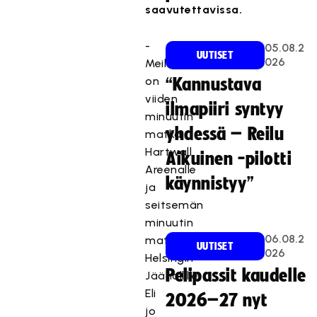
saavutettavissa.
-
05.08.2
UUTISET
026
Meiltä
on
“Kannustava
viiden
ilmapiiri syntyy
minuutin
yhdessä – Reilu
matka
Hartwall
Aikuinen -pilotti
Areenalle
käynnistyy”
ja
seitsemän
minuutin
06.08.2
matka
UUTISET
026
Helsingin
Pelipassit kaudelle
Jäähallille.
Eli
2026–27 nyt
jo