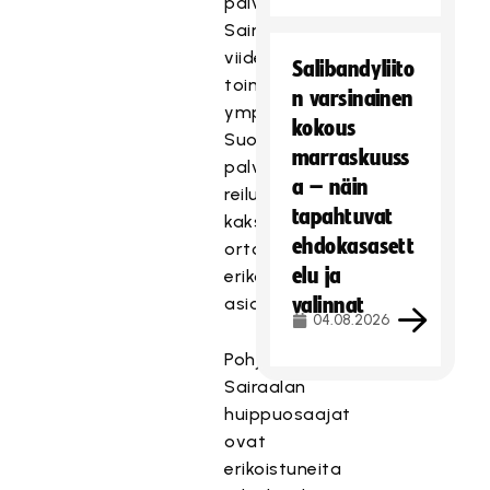
palveluista.
Sairaalan
viidessä
Salibandyliito
toimipisteessä
n varsinainen
ympäri
kokous
Suomea
marraskuuss
palvelee
a – näin
reilu
tapahtuvat
kaksisataa
ehdokasasett
ortopediaan
elu ja
erikoistunutta
asiantuntijaa.
valinnat
04.08.2026
Pohjola
Sairaalan
huippuosaajat
ovat
erikoistuneita