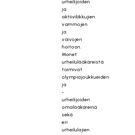
urheilijoiden
ja
aktiiviliikkujien
vammojen
ja
vaivojen
hoitoon.
Monet
urheilulääkäreistä
toimivat
olympiajoukkueiden
ja
-
urheilijoiden
omalääkäreinä
sekä
eri
urheilulajien