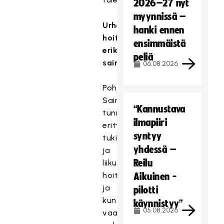
2026–27 nyt
myynnissä –
Urheilijoiden
hanki ennen
hoitoon
ensimmäistä
erikoistunut
peliä
sairaala
06.08.2026
Pohjola
Sairaala
“Kannustava
tunnetaan
ilmapiiri
erityisesti
syntyy
tuki-
yhdessä –
ja
Reilu
liikuntaelinten
hoitoa
Aikuinen -
ja
pilotti
kuntoutusta
käynnistyy”
05.08.2026
vaativista