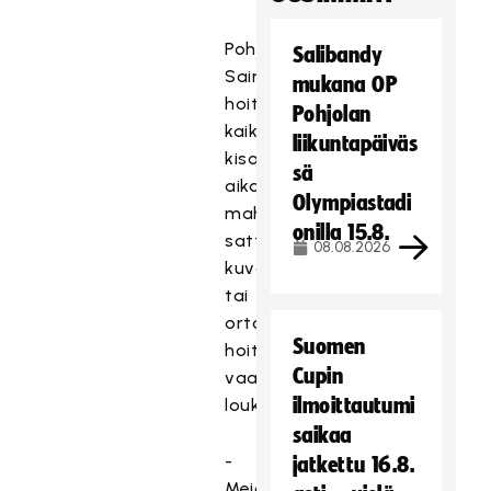
Pohjola
Salibandy
Sairaala
mukana OP
hoitaa
Pohjolan
kaikki
liikuntapäiväs
kisojen
sä
aikana
Olympiastadi
mahdollisesti
onilla 15.8.
sattuvat
08.08.2026
kuvantamista
tai
ortopedistä
Suomen
hoitoa
Cupin
vaativat
ilmoittautumi
loukkaantumiset.
saikaa
-
jatkettu 16.8.
Meidän