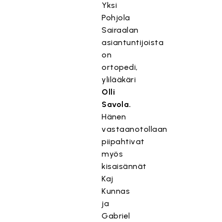
Yksi
Pohjola
Sairaalan
asiantuntijoista
on
ortopedi,
ylilääkäri
Olli
Savola.
Hänen
vastaanotollaan
piipahtivat
myös
kisaisännät
Kaj
Kunnas
ja
Gabriel