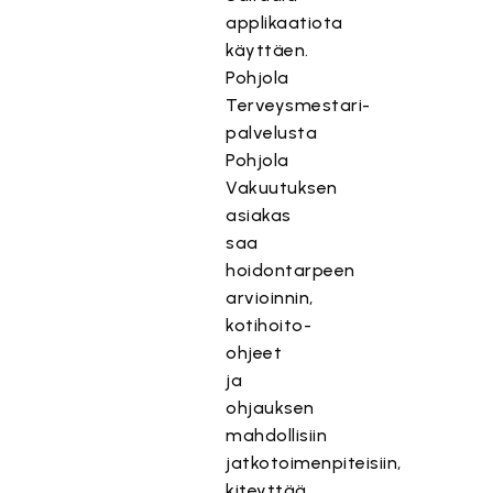
s
applikaatiota
i
käyttäen.
s
Pohjola
ä
Terveysmestari-
l
palvelusta
t
Pohjola
ö
Vakuutuksen
o
n
asiakas
e
saa
s
hoidontarpeen
t
arvioinnin,
e
kotihoito-
t
ohjeet
t
ja
y
ohjauksen
,
mahdollisiin
k
jatkotoimenpiteisiin,
o
kiteyttää
s