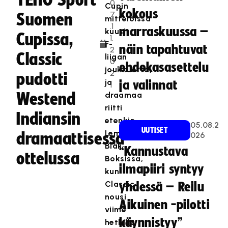
TEHO Sport
0
Cupin
kokous
7
Suomen
mittelöissä
.1
marraskuussa –
kuusi
Cupissa,
1.
F-
näin tapahtuvat
2
Classic
liigan
0
ehdokasasettelu
joukkuetta,
2
pudotti
ja
ja valinnat
1
Westend
draamaa
riitti
Indiansin
etenkin
05.08.2
UUTISET
Lempäälän
dramaattisessa
026
Bläk
“Kannustava
ottelussa
Boksissa,
ilmapiiri syntyy
kun
Classic
yhdessä – Reilu
nousi
Aikuinen -pilotti
viime
käynnistyy”
hetkillä