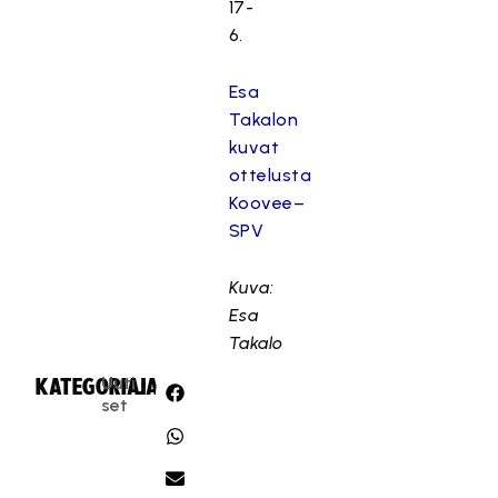
17-
6.
Esa
Takalon
kuvat
ottelusta
Koovee–
SPV
Kuva:
Esa
Takalo
Uuti
KATEGORIA:
JAA:
set