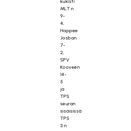
kukisti
MLT:n
9-
4,
Happee
Josban
7-
2,
SPV
Kooveen
14-
5
ja
TPS
seuran
sisäisissä
TPS
3:n