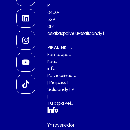
P.
0400-
529
017
asiakaspalvelu@salibandy.fi
PIKALINKIT:
Fanikauppa
|
Kausi-
info
Palvelusivusto
|
Pelipassit
SalibandyTV
|
Tulospalvelu
Info
Yhteystiedot