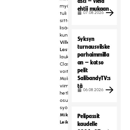
asti – vielä
myöhemmin
ehtii mukaan
07.08.2026
tuli
sitten
lisää,
kun
Syksyn
Ville
turnausvilske
Lastikka
parhaimmilla
laukoi
an – katso
Classicin
pelit
voittomaalin.
SalibandyTV:s
Molemmat
tä
viime
06.08.2026
hetken
osumat
syötti
Mikko
Pelipassit
Leikkanen
.
kaudelle