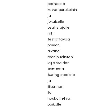
perheistä
kaveriporukoihin
ja
jokaiselle
osallistujalle
riitti
testattavaa
päivän
aikana
monipuolisten
lajipisteiden
toimesta.
Auringonpaiste
ja
liikunnan
ilo
houkuttelivat
paikalle