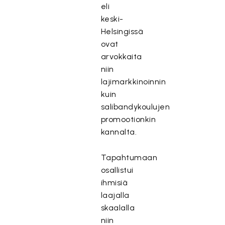
eli
keski-
Helsingissä
ovat
arvokkaita
niin
lajimarkkinoinnin
kuin
salibandykoulujen
promootionkin
kannalta.
Tapahtumaan
osallistui
ihmisiä
laajalla
skaalalla
niin