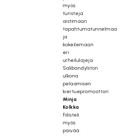
myös
turisteja
aistimaan
tapahtumatunnelmaa
ja
kokeilemaan
eri
urheilulajeja.
Salibandyliiton
ulkona
pelaamisen
kiertuepromoottori
Minja
Kolkka
fiilisteli
myös
päivää: