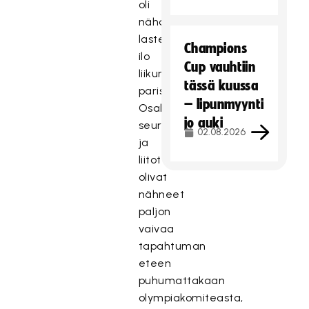
oli
nähdä
lasten
Champions
ilo
Cup vauhtiin
liikunnan
tässä kuussa
parissa.
– lipunmyynti
Osallistuvat
jo auki
seurat
02.08.2026
ja
liitot
olivat
nähneet
paljon
vaivaa
tapahtuman
eteen
puhumattakaan
olympiakomiteasta,