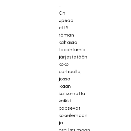
-
On
upeaa,
että
tämän
kaltaisia
tapahtumia
järjestetään
koko
perheelle,
jossa
ikään
katsomatta
kaikki
pääsevät
kokeilemaan
ja
osallistumaan.