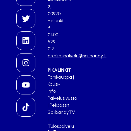
2,
00920
Helsinki
P.
0400-
529
017
asiakaspalvelu@salibandy.fi
PIKALINKIT:
Fanikauppa
|
Kausi-
info
Palvelusivusto
|
Pelipassit
SalibandyTV
|
Tulospalvelu