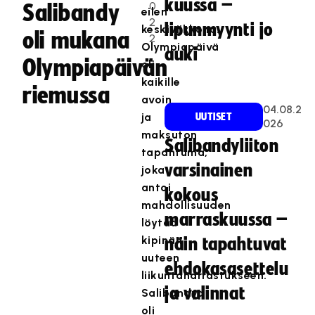
kuussa –
0
Salibandy
eilen
2
lipunmyynti jo
keskiviikkona.
oli mukana
2
Olympiapäivä
auki
Olympiapäivän
oli
kaikille
riemussa
avoin
04.08.2
ja
UUTISET
026
maksuton
Salibandyliiton
tapahtuma,
varsinainen
joka
antoi
kokous
mahdollisuuden
marraskuussa –
löytää
kipinän
näin tapahtuvat
uuteen
ehdokasasettelu
liikuntaharrastukseen.
ja valinnat
Salibandya
oli