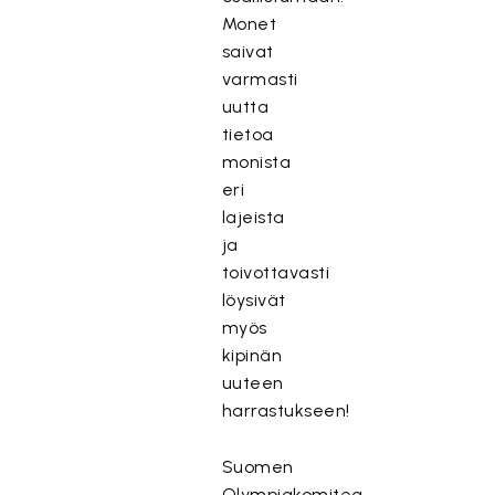
Monet
saivat
varmasti
uutta
tietoa
monista
eri
lajeista
ja
toivottavasti
löysivät
myös
kipinän
uuteen
harrastukseen!
Suomen
Olympiakomitea