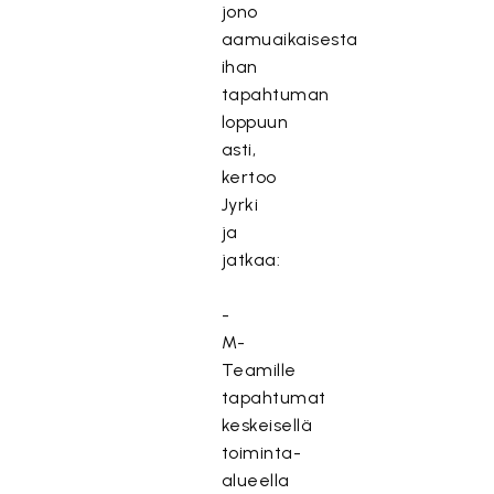
jono
aamuaikaisesta
ihan
tapahtuman
loppuun
asti,
kertoo
Jyrki
ja
jatkaa:
-
M-
Teamille
tapahtumat
keskeisellä
toiminta-
alueella