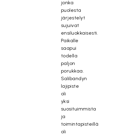
jonka
puolesta
järjestelyt
sujuivat
ensiluokkaisesti.
Paikalle
saapui
todella
paljon
porukkaa.
Salibandyn
lajipiste
oli
yksi
suosituimmista
ja
toimintapisteillä
oli