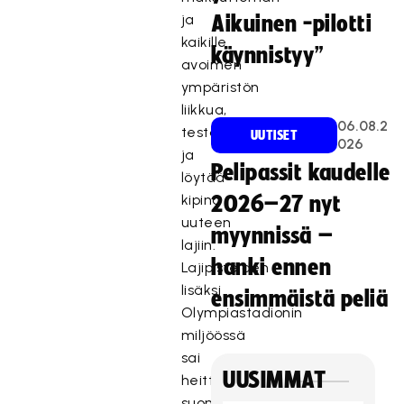
ja
Aikuinen -pilotti
kaikille
käynnistyy”
avoimen
ympäristön
liikkua,
06.08.2
testailla
UUTISET
026
ja
Pelipassit kaudelle
löytää
kipinä
2026–27 nyt
uuteen
myynnissä –
lajiin.
hanki ennen
Lajipisteiden
lisäksi
ensimmäistä peliä
Olympiastadionin
miljöössä
sai
UUSIMMAT
heittäytyä
suomalaisen