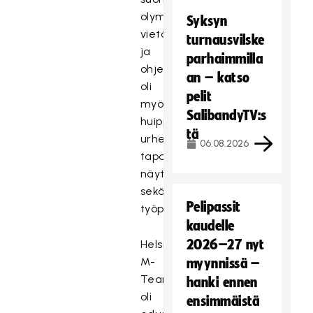
olympiahistorian
Syksyn
vietäväksi
turnausvilske
ja
parhaimmilla
ohjelmassa
an – katso
oli
pelit
myös
SalibandyTV:s
huippu-
tä
urheilijoiden
06.08.2026
tapaamista,
näyttelyitä
sekä
Pelipassit
työpajoja.
kaudelle
2026–27 nyt
Helsinkiläisseura
M-
myynnissä –
Team
hanki ennen
oli
ensimmäistä