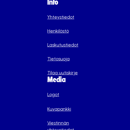
Info
Yhteystiedot
Henkilöstö
Laskutustiedot
Tietosuoja
Tilaa uutiskirje
Media
Logot
Kuvapankki
Viestinnän
yhteystiedot