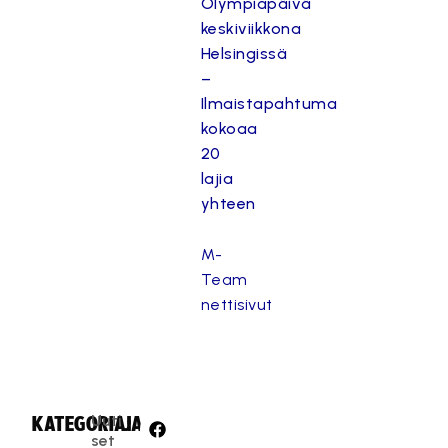
Olympiapäivä
keskiviikkona
Helsingissä
–
Ilmaistapahtuma
kokoaa
20
lajia
yhteen
M-
Team
nettisivut
Uuti
KATEGORIA:
JAA:
set