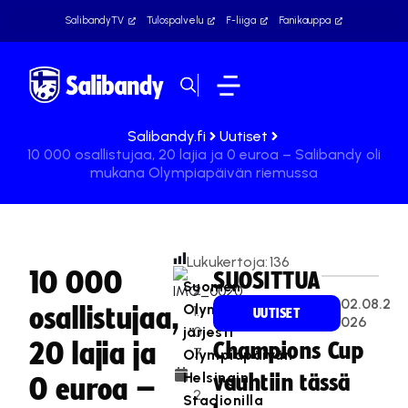
SalibandyTV
Tulospalvelu
F-liiga
Fanikauppa
Salibandy.fi
Uutiset
10 000 osallistujaa, 20 lajia ja 0 euroa – Salibandy oli
mukana Olympiapäivän riemussa
Lukukertoja:
136
10 000
SUOSITTUA
Suomen
2
02.08.2
Olympiakomitea
osallistujaa,
1.
UUTISET
026
järjesti
0
20 lajia ja
Champions Cup
7
Olympiapäivän
.
Helsingin
vauhtiin tässä
0 euroa –
2
Stadionilla