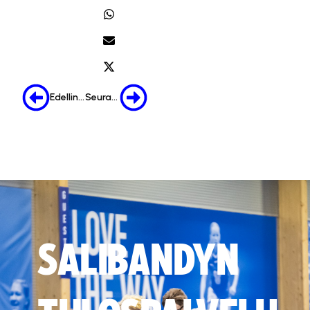
Edellinen
Seuraava
SALIBANDYN