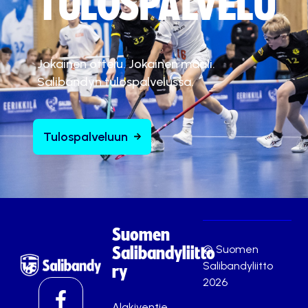
TULOSPALVELU
Jokainen ottelu. Jokainen maali.
Salibandyn tulospalvelussa.
Tulospalveluun
Suomen
© Suomen
Salibandyliitto
Salibandyliitto
ry
2026
Alakiventie