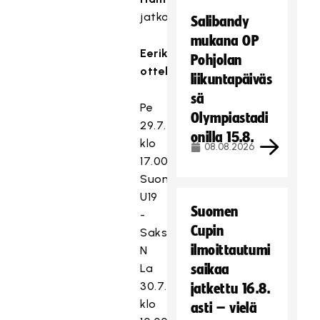
jatkoaikamaalilla.
Salibandy
mukana OP
Eerikkilän
Pohjolan
ottelut:
liikuntapäiväs
sä
Pe
Olympiastadi
29.7.
onilla 15.8.
klo
08.08.2026
17.00
Suomi
U19
Suomen
-
Cupin
Saksa
ilmoittautumi
N
La
saikaa
30.7.
jatkettu 16.8.
klo
asti – vielä