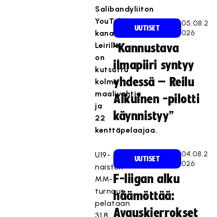
Salibandyliiton
YouTube-
05.08.2
UUTISET
026
kanavalla.
Leirille
“Kannustava
on
ilmapiiri syntyy
kutsuttu
yhdessä – Reilu
kolme
maalivahtia
Aikuinen -pilotti
ja
käynnistyy”
22
kenttäpelaajaa.
04.08.2
U19-
UUTISET
026
naisten
F-liigan alku
MM-
turnaus
häämöttää:
pelataan
Avauskierrokset
31.8.