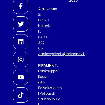
2026
Alakiventie
2,
00920
Helsinki
P.
0400-
529
017
asiakaspalvelu@salibandy.fi
PIKALINKIT:
Fanikauppa
|
Kausi-
info
Palvelusivusto
|
Pelipassit
SalibandyTV
|