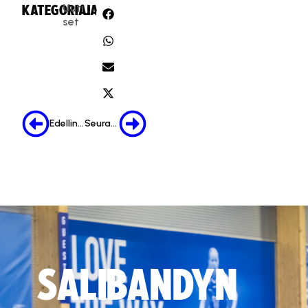
Uuti
KATEGORIA:
JAA:
set
Edellinen
Seuraava
SALIBANDYN