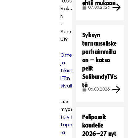
10.00
ehtii mukaan
07.08.2026
Saksa
N
-
Suomi
Syksyn
U19
turnausvilske
parhaimmilla
Otteluseuranta
an – katso
ja
pelit
tilastot
SalibandyTV:s
IFF:n
tä
sivuilla
06.08.2026
Lue
myös:
Heinäkuu
Pelipassit
tulvii
tapahtumia
kaudelle
ja
2026–27 nyt