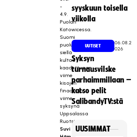
-
syyskuun toisella
4.9.
viikolla
Puolan
Katowicessa.
Suomi
06.08.2
puolustaa
UUTISET
026
siellä
Syksyn
kultaa
kaadettuaan
turnausvilske
viime
parhaimmillaan –
kisojen
katso pelit
finaalissa
viime
SalibandyTV:stä
syksynä
Uppsalassa
Ruotsin
UUSIMMAT
Suvi
Hämäläisen