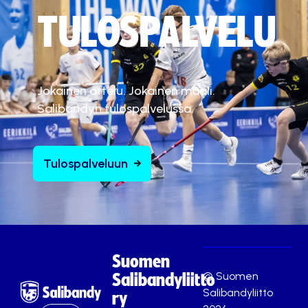
TULOSPALVELU
Jokainen ottelu. Jokainen maali.
Salibandyn tulospalvelussa.
Tulospalveluun
Suomen
© Suomen
Salibandyliitto
Salibandyliitto
ry