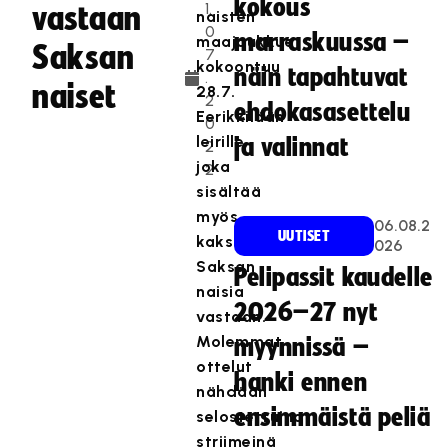
kokous
1.
vastaan
naisten
0
marraskuussa –
maajoukkue
Saksan
7
kokoontuu
näin tapahtuvat
.
naiset
28.7.
2
ehdokasasettelu
Eerikkilään
0
leirille,
ja valinnat
2
joka
2
sisältää
myös
06.08.2
UUTISET
kaksoismaaottelun
026
Saksan
Pelipassit kaudelle
naisia
2026–27 nyt
vastaan.
Molemmat
myynnissä –
ottelut
hanki ennen
nähdään
ensimmäistä peliä
selostettuina
striimeinä