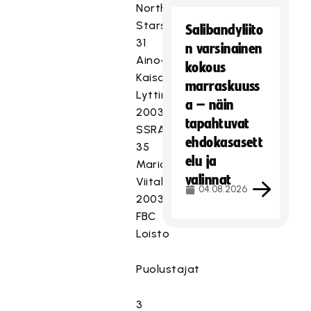
Northern
Stars
Salibandyliito
31
n varsinainen
Aino-
kokous
Kaisa
marraskuuss
Lyttinen
a – näin
2003
tapahtuvat
SSRA
ehdokasasett
35
elu ja
Maria
valinnat
Viitala
04.08.2026
2003
FBC
Loisto
Puolustajat
3