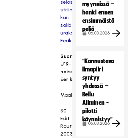
selostettuja
myynnissä –
striimejä,
hanki ennen
kun
ensimmäistä
salibandymaajoukkueet
peliä
urakoivat
06.08.2026
Eerikkilässä
Suomen
“Kannustava
U19-
ilmapiiri
naiset
syntyy
Eerikkilässä:
yhdessä –
Reilu
Maalivahdit
Aikuinen -
pilotti
30
Edit
käynnistyy”
05.08.2026
Rautakoski
2003