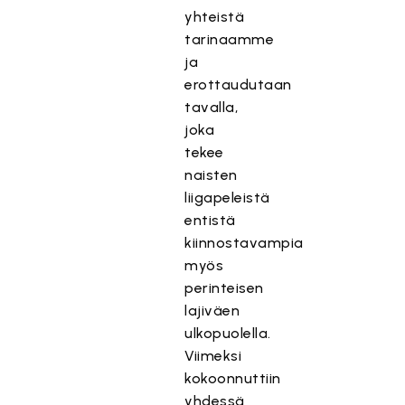
yhteistä
tarinaamme
ja
erottaudutaan
tavalla,
joka
tekee
naisten
liigapeleistä
entistä
kiinnostavampia
myös
perinteisen
lajiväen
ulkopuolella.
Viimeksi
kokoonnuttiin
yhdessä