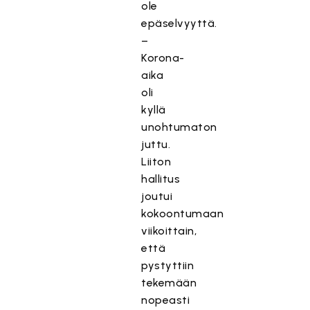
ole
epäselvyyttä.
–
Korona-
aika
oli
kyllä
unohtumaton
juttu.
Liiton
hallitus
joutui
kokoontumaan
viikoittain,
että
pystyttiin
tekemään
nopeasti