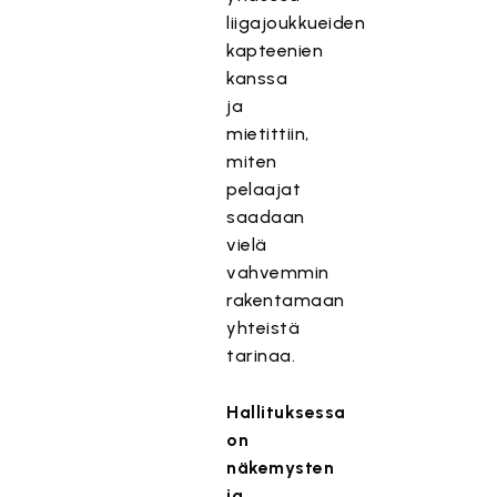
liigajoukkueiden
kapteenien
kanssa
ja
mietittiin,
miten
pelaajat
saadaan
vielä
vahvemmin
rakentamaan
yhteistä
tarinaa.
Hallituksessa
on
näkemysten
ja