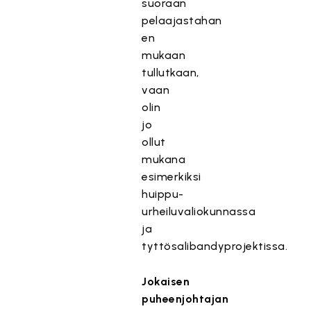
suoraan
pelaajastahan
en
mukaan
tullutkaan,
vaan
olin
jo
ollut
mukana
esimerkiksi
huippu-
urheiluvaliokunnassa
ja
tyttösalibandyprojektissa.
Jokaisen
puheenjohtajan