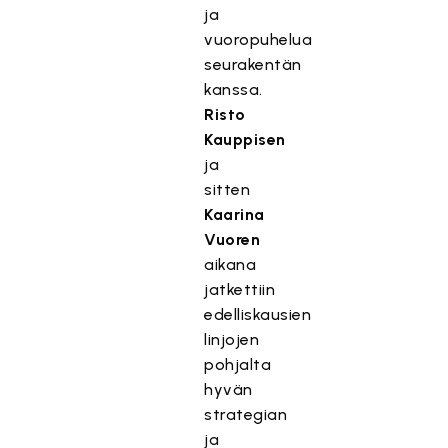
ja
vuoropuhelua
seurakentän
kanssa.
Risto
Kauppisen
ja
sitten
Kaarina
Vuoren
aikana
jatkettiin
edelliskausien
linjojen
pohjalta
hyvän
strategian
ja