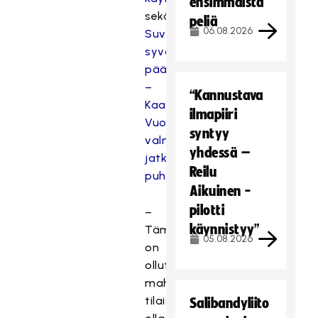
ensimmäistä
sekä
peliä
06.08.2026
Suvantovaiheesta
syvään
päähän
–
“Kannustava
Kaarina
ilmapiiri
Vuori
syntyy
valmis
yhdessä –
jatkamaan
Reilu
puheenjohtajana
Aikuinen -
pilotti
–
käynnistyy”
Tämä
05.08.2026
on
ollut
mahtava
tilaisuus
Salibandyliito