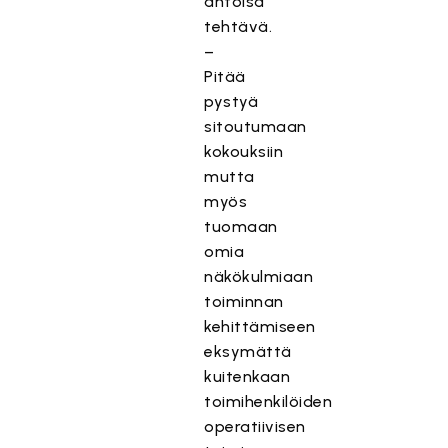
antoisa
tehtävä.
–
Pitää
pystyä
sitoutumaan
kokouksiin
mutta
myös
tuomaan
omia
näkökulmiaan
toiminnan
kehittämiseen
eksymättä
kuitenkaan
toimihenkilöiden
operatiivisen