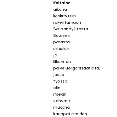
Kaltalan
aikana
keskityttiin
rakentamaan
Salibandyliitosta
Suomen
parasta
urheilun
ja
liikunnan
palveluorganisaatiota,
jossa
työssä
olin
itsekin
vahvasti
mukana,
kauppatieteiden