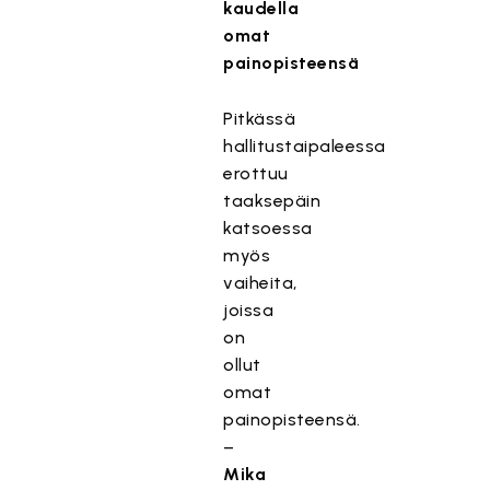
kaudella
omat
painopisteensä
Pitkässä
hallitustaipaleessa
erottuu
taaksepäin
katsoessa
myös
vaiheita,
joissa
on
ollut
omat
painopisteensä.
–
Mika