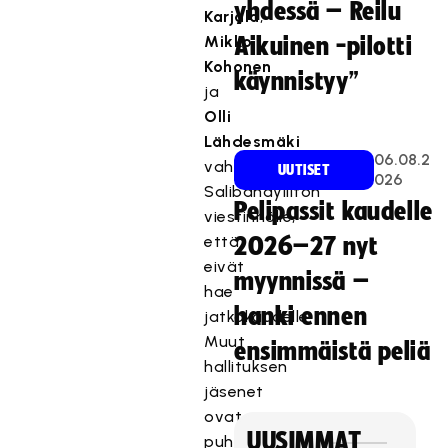
yhdessä – Reilu
Karjala
,
Mikko
Aikuinen -pilotti
Kohonen
käynnistyy”
ja
Olli
Lähdesmäki
06.08.2
vahvistaneet
UUTISET
026
Salibandyliiton
Pelipassit kaudelle
viestinnälle,
että
2026–27 nyt
eivät
myynnissä –
hae
hanki ennen
jatkokaudelle.
Muut
ensimmäistä peliä
hallituksen
jäsenet
ovat
UUSIMMAT
puheenjohtaja