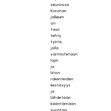
seuroissa.
Koronan
jälkeen
on
taas
tehty
työtä,
jolla
varmistetaan
lajin
ja
liiton
rakenteiden
kestävyys
ja
lähdetään
kääntämään
suuntaa