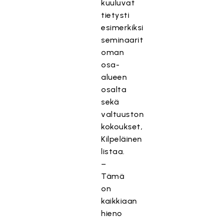
kuuluvat
tietysti
esimerkiksi
seminaarit
oman
osa-
alueen
osalta
sekä
valtuuston
kokoukset,
Kilpeläinen
listaa.
–
Tämä
on
kaikkiaan
hieno