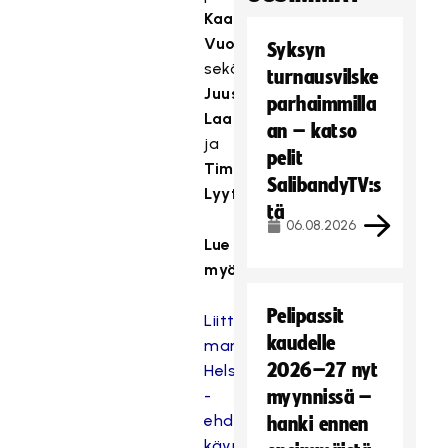
Kaarina
Vuori
Syksyn
sekä
turnausvilske
Juuso
parhaimmilla
Laamanen
an – katso
ja
pelit
Timo
SalibandyTV:s
Lyytinen
.
tä
06.08.2026
Lue
myös:
Pelipassit
Liittokokous
kaudelle
marraskuussa
2026–27 nyt
Helsingissä
-
myynnissä –
ehdokasasettelu
hanki ennen
käynnissä