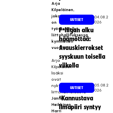
Arja
Kilpeläinen,
joka
04.08.2
UUTISET
026
on
työskennellyt
F-liigan alku
liittohallituksessa
häämöttää:
kymmenen
Avauskierrokset
vuotta.
syyskuun toisella
Arja
viikolla
Kilpeläisen
lisäksi
ovat
05.08.2
nykyisestä
UUTISET
026
liittohallituksesta
“Kannustava
Janne
Heikkinen
,
ilmapiiri syntyy
Harri