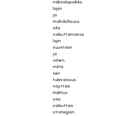
näköalapaikka
lajiin
ja
mahdollisuus
olla
vaikuttamassa
lajin
suuntaan
ja
siihen,
miltä
sen
tulevaisuus
näyttää.
Hallitus
saa
vaikuttaa
strategian