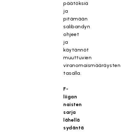
päätöksiä
ja
pitämään
salibandyn
ohjeet
ja
käytännöt
muuttuvien
viranomaismääräysten
tasalla.
F-
liigan
naisten
sarja
lähellä
sydäntä