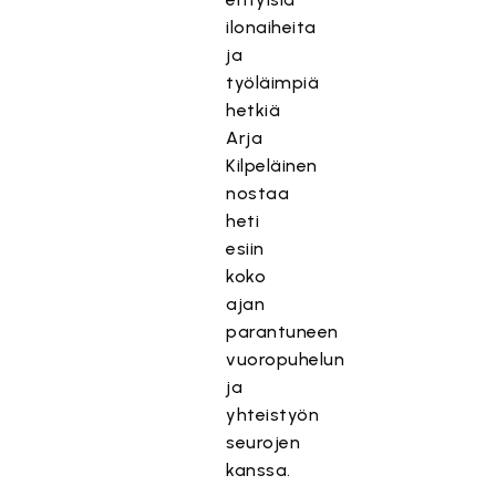
ilonaiheita
ja
työläimpiä
hetkiä
Arja
Kilpeläinen
nostaa
heti
esiin
koko
ajan
parantuneen
vuoropuhelun
ja
yhteistyön
seurojen
kanssa.