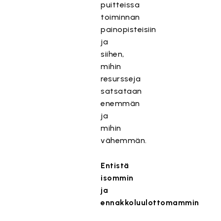
puitteissa
toiminnan
painopisteisiin
ja
siihen,
mihin
resursseja
satsataan
enemmän
ja
mihin
vähemmän.
Entistä
isommin
ja
ennakkoluulottomammin