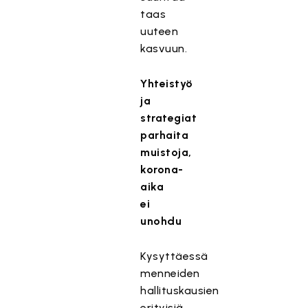
taas
uuteen
kasvuun.
Yhteistyö
ja
strategiat
parhaita
muistoja,
korona-
aika
ei
unohdu
Kysyttäessä
menneiden
hallituskausien
erityisiä