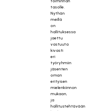
toiminnan
tasolle.
Nythän
meillä
on
hallituksessa
jaettu
vastuuta
kivasti
eri
työryhmiin
jäsenten
oman
erityisen
mielenkiinnon
mukaan,
ja
hallitustehtävään