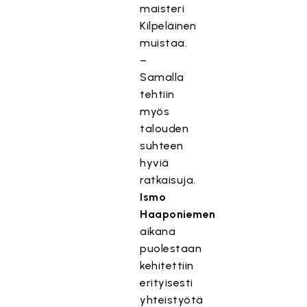
maisteri
Kilpeläinen
muistaa.
–
Samalla
tehtiin
myös
talouden
suhteen
hyviä
ratkaisuja.
Ismo
Haaponiemen
aikana
puolestaan
kehitettiin
erityisesti
yhteistyötä