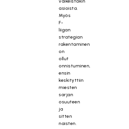
vaikeistakin
asioista.
Myös
F-
liigan
strategian
rakentaminen
on
ollut
onnistuminen,
ensin
keskityttiin
miesten
sarjan
osuuteen
ja
sitten
naisten.