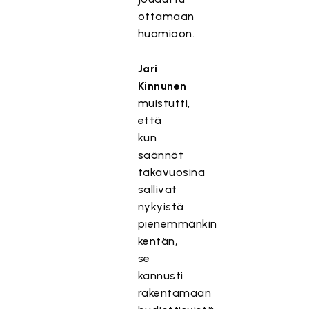
ottamaan
huomioon.
Jari
Kinnunen
muistutti,
että
kun
säännöt
takavuosina
sallivat
nykyistä
pienemmänkin
kentän,
se
kannusti
rakentamaan