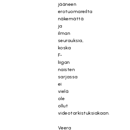
jääneen
erotuomareilta
näkemättä
ja
ilman
seurauksia,
koska
F-
liigan
naisten
sarjassa
ei
vielä
ole
ollut
videotarkistuksiakaan.
Veera