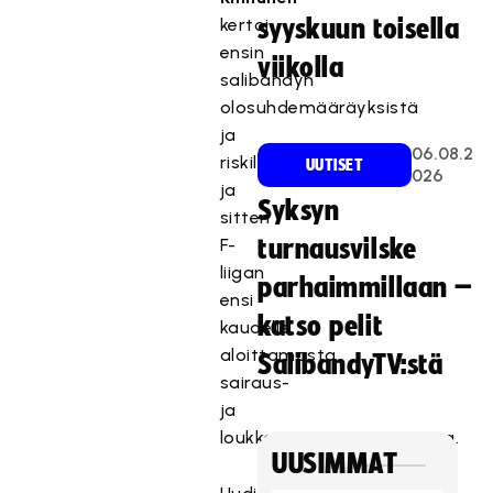
kertoi
syyskuun toisella
ensin
viikolla
salibandyn
olosuhdemääräyksistä
ja
06.08.2
riskiluokituksesta
UUTISET
026
ja
Syksyn
sitten
F-
turnausvilske
liigan
parhaimmillaan –
ensi
katso pelit
kaudelle
aloittamasta
SalibandyTV:stä
sairaus-
ja
loukkaantumisseurannasta.
UUSIMMAT