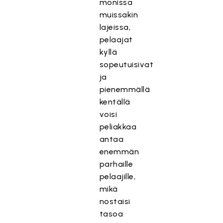
monissa
muissakin
lajeissa,
pelaajat
kyllä
sopeutuisivat
ja
pienemmällä
kentällä
voisi
peliakkaa
antaa
enemmän
parhaille
pelaajille,
mikä
nostaisi
tasoa