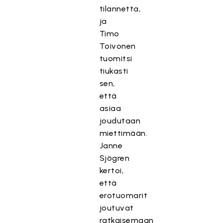
tilannetta,
ja
Timo
Toivonen
tuomitsi
tiukasti
sen,
että
asiaa
joudutaan
miettimään.
Janne
Sjögren
kertoi,
että
erotuomarit
joutuvat
ratkaisemaan