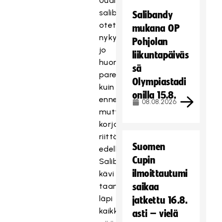
Uudisrakentamisessa
salibandy
Salibandy
otetaan
mukana OP
nykyään
Pohjolan
jo
liikuntapäiväs
huomioon
sä
paremmin
Olympiastadi
kuin
onilla 15.8.
ennen,
08.08.2026
mutta
korjattavaa
riittää
Suomen
edelleen.
Cupin
Salibandyliitto
ilmoittautumi
kävi
taannoin
saikaa
läpi
jatkettu 16.8.
kaikki
asti – vielä