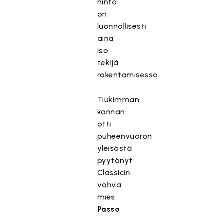
hinta
on
luonnollisesti
aina
iso
tekijä
rakentamisessa.
Tiukimman
kannan
otti
puheenvuoron
yleisöstä
pyytänyt
Classicin
vahva
mies
Passo