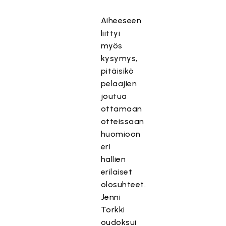
Aiheeseen
liittyi
myös
kysymys,
pitäisikö
pelaajien
joutua
ottamaan
otteissaan
huomioon
eri
hallien
erilaiset
olosuhteet.
Jenni
Torkki
oudoksui