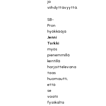
ja
viihdyttävyyttä.
SB-
Pron
hyökkääjä
Jenni
Torkki
myös
pienemmillä
kentillä
harjoittelevana
taas
huomautti,
että
se
vaatii
fysiikalta