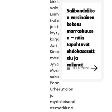
kirkkaus
valaistuksessa.
Salibandyliito
Esimerkkeinä
n varsinainen
halleista,
kokous
joista
marraskuuss
löytyi
a – näin
korjattavaa,
tapahtuvat
Jari
ehdokasasett
Kinnunen
elu ja
mainitsi
Jyväskylän
valinnat
04.08.2026
Monnarin
sekä
Porin
Urheilutalon
ja
myönteisenä
esimerkkinä