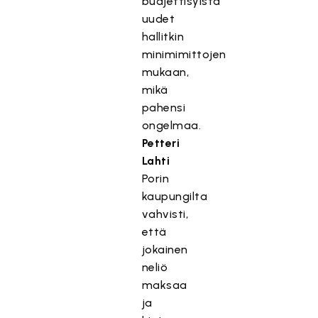
budjettisyistä
uudet
hallitkin
minimimittojen
mukaan,
mikä
pahensi
ongelmaa.
Petteri
Lahti
Porin
kaupungilta
vahvisti,
että
jokainen
neliö
maksaa
ja