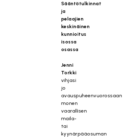
Sääntötulkinnat
ja
pelaajien
keskinäinen
kunnioitus
isossa
osassa
Jenni
Torkki
vihjasi
jo
avauspuheenvuorossaan
monen
vaarallisen
maila-
tai
kyynärpääosuman