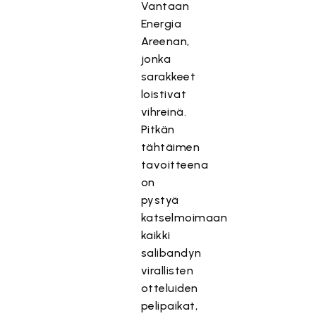
Vantaan
Energia
Areenan,
jonka
sarakkeet
loistivat
vihreinä.
Pitkän
tähtäimen
tavoitteena
on
pystyä
katselmoimaan
kaikki
salibandyn
virallisten
otteluiden
pelipaikat,