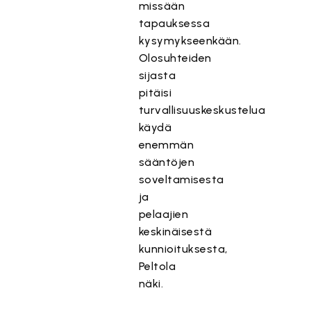
missään
tapauksessa
kysymykseenkään.
Olosuhteiden
sijasta
pitäisi
turvallisuuskeskustelua
käydä
enemmän
sääntöjen
soveltamisesta
ja
pelaajien
keskinäisestä
kunnioituksesta,
Peltola
näki.