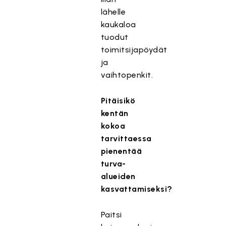
lähelle
kaukaloa
tuodut
toimitsijapöydät
ja
vaihtopenkit.
Pitäisikö
kentän
kokoa
tarvittaessa
pienentää
turva-
alueiden
kasvattamiseksi?
Paitsi