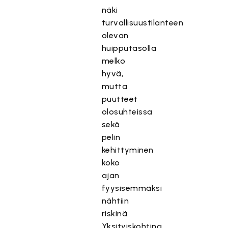
näki
turvallisuustilanteen
olevan
huipputasolla
melko
hyvä,
mutta
puutteet
olosuhteissa
sekä
pelin
kehittyminen
koko
ajan
fyysisemmäksi
nähtiin
riskinä.
Yksityiskohtina