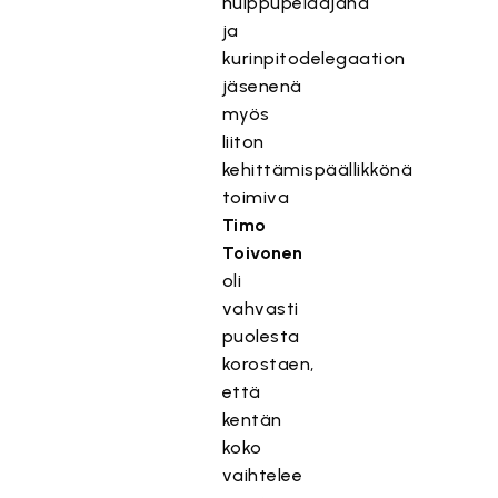
huippupelaajana
ja
kurinpitodelegaation
jäsenenä
myös
liiton
kehittämispäällikkönä
toimiva
Timo
Toivonen
oli
vahvasti
puolesta
korostaen,
että
kentän
koko
vaihtelee