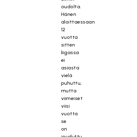
oudolta.
Hänen
aloittaessaan
12
vuotta
sitten
liigassa
ei
asiasta
vielä
puhuttu,
mutta
viimeiset
viisi
vuotta
se
on
jouduttu