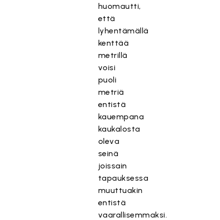
huomautti,
että
lyhentämällä
kenttää
metrillä
voisi
puoli
metriä
entistä
kauempana
kaukalosta
oleva
seinä
joissain
tapauksessa
muuttuakin
entistä
vaarallisemmaksi.