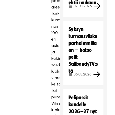
pääsarja-
ehtii mukaan
07.08.2026
areenat
tarkastaen
kustakin
noin
Syksyn
100
turnausvilske
eri
parhaimmilla
asiaa,
an – katso
ja
pelit
kukin
SalibandyTV:s
seikka
tä
luokiteltiin
06.08.2026
vihreäksi,
keltaiseksi
tai
punaiseksi.
Pelipassit
Vihreän
kaudelle
luokituksen
2026–27 nyt