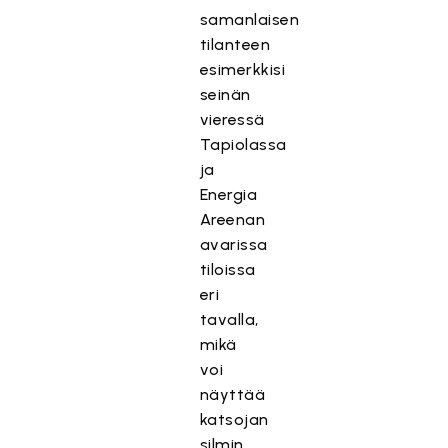
samanlaisen
tilanteen
esimerkkisi
seinän
vieressä
Tapiolassa
ja
Energia
Areenan
avarissa
tiloissa
eri
tavalla,
mikä
voi
näyttää
katsojan
silmin