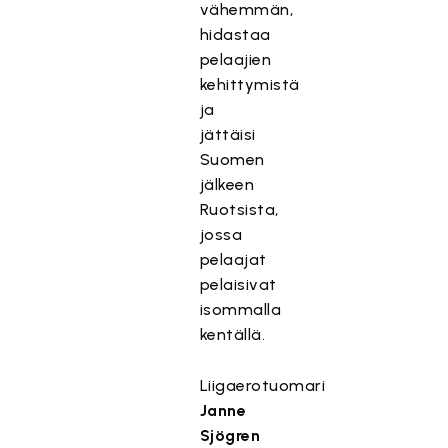
vähemmän,
hidastaa
pelaajien
kehittymistä
ja
jättäisi
Suomen
jälkeen
Ruotsista,
jossa
pelaajat
pelaisivat
isommalla
kentällä.
Liigaerotuomari
Janne
Sjögren