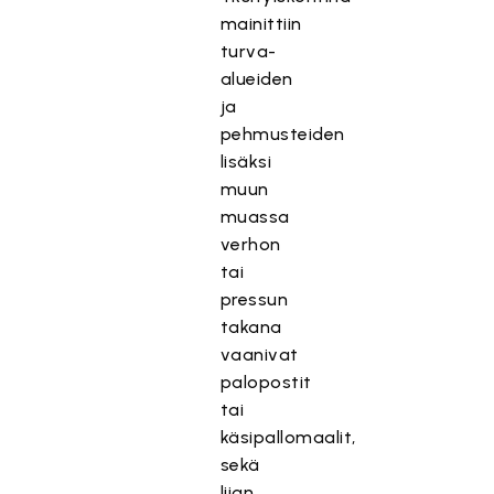
mainittiin
turva-
alueiden
ja
pehmusteiden
lisäksi
muun
muassa
verhon
tai
pressun
takana
vaanivat
palopostit
tai
käsipallomaalit,
sekä
liian