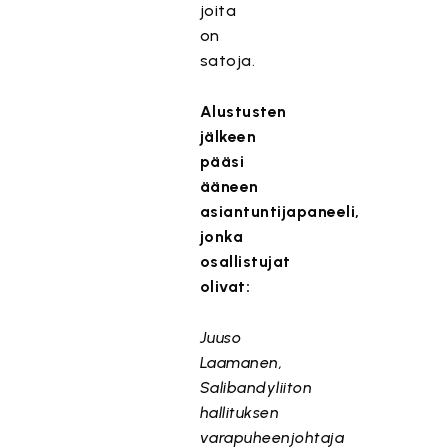
joita
on
satoja.
Alustusten
jälkeen
pääsi
ääneen
asiantuntijapaneeli,
jonka
osallistujat
olivat:
Juuso
Laamanen,
Salibandyliiton
hallituksen
varapuheenjohtaja