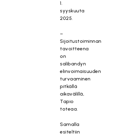
1.
syyskuuta
2025.
–
Sijoitustoiminnan
tavoitteena
on
salibandyn
elinvoimaisuuden
turvaaminen
pitkällä
aikavälillä,
Tapio
toteaa.
Samalla
esiteltiin