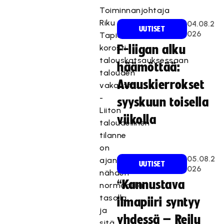
Toiminnanjohtaja
Riku
04.08.2
UUTISET
026
Tapio
korosti
F-liigan alku
talouskatsauksessaan
häämöttää:
talouden
Avauskierrokset
vakautta.
-
syyskuun toisella
Liiton
viikolla
taloudellinen
tilanne
on
05.08.2
ajankohtaan
UUTISET
026
nähden
“Kannustava
normaalilla
tasolla
ilmapiiri syntyy
ja
yhdessä – Reilu
sitä