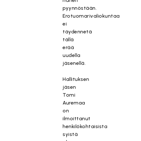
hänen
pyynnöstään.
Erotuomarivaliokuntaa
ei
täydennetä
tällä
erää
uudella
jäsenellä.
Hallituksen
jäsen
Tomi
Auremaa
on
ilmoittanut
henkilökohtaisista
syistä