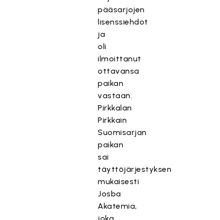
pääsarjojen
lisenssiehdot
ja
oli
ilmoittanut
ottavansa
paikan
vastaan.
Pirkkalan
Pirkkain
Suomisarjan
paikan
sai
täyttöjärjestyksen
mukaisesti
Josba
Akatemia,
joka