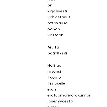
on
kirjallisesti
vahvistanut
ottavansa
paikan
vastaan.
Muita
päätöksiä
Hallitus
myönsi
Tuomo
Timoselle
eron
erotuomarivaliokunnan
jäsenyydestä