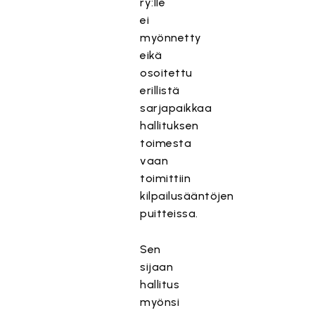
ry:lle
ei
myönnetty
eikä
osoitettu
erillistä
sarjapaikkaa
hallituksen
toimesta
vaan
toimittiin
kilpailusääntöjen
puitteissa.
Sen
sijaan
hallitus
myönsi