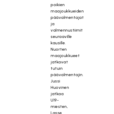
poikien
maajoukkueiden
päävalmentajat
ja
valmennustiimit
seuraaville
kausille.
Nuorten
maajoukkueet
jatkavat
tutuin
päävalmentajin.
Jussi
Huovinen
jatkaa
U19-
miesten,
Lasse