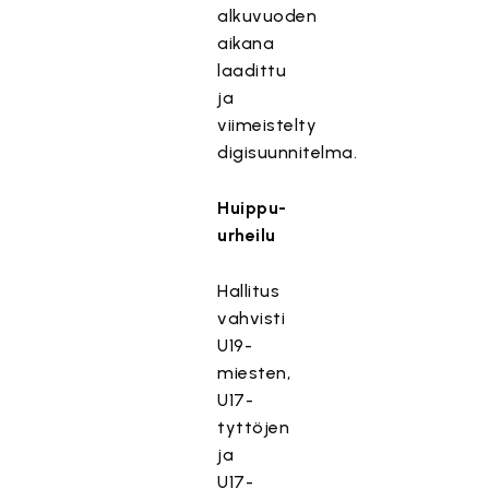
alkuvuoden
aikana
laadittu
ja
viimeistelty
digisuunnitelma.
Huippu-
urheilu
Hallitus
vahvisti
U19-
miesten,
U17-
tyttöjen
ja
U17-