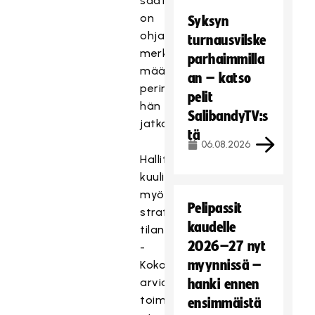
saataviamme
on
Syksyn
ohjattu
turnausvilske
merkittävässä
parhaimmilla
määrin
an – katso
perintään,
pelit
hän
SalibandyTV:s
jatkaa.
tä
06.08.2026
Hallitus
kuuli
myös
Pelipassit
strategiamittareiden
kaudelle
tilannekatsauksen.
2026–27 nyt
-
myynnissä –
Kokonaisuutena
arvioiden
hanki ennen
toimintamme
ensimmäistä