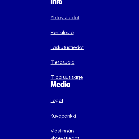
Info
Yhteystiedot
Henkilöstö
Laskutustiedot
Tietosuoja
Tilaa uutiskirje
Media
Logot
Kuvapankki
Viestinnän
yhteystiedot