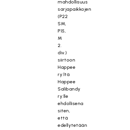
mahdollisuus
sarjapaikkojen
(P22
SM,
P15,
M
2.
div.)
siirtoon
Happee
ry:ltä
Happee
Salibandy
ry:lle
ehdollisena
siten,
että
edellytetään