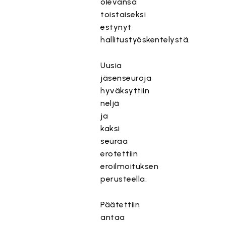
olevansa
toistaiseksi
estynyt
hallitustyöskentelystä.
Uusia
jäsenseuroja
hyväksyttiin
neljä
ja
kaksi
seuraa
erotettiin
eroilmoituksen
perusteella.
Päätettiin
antaa