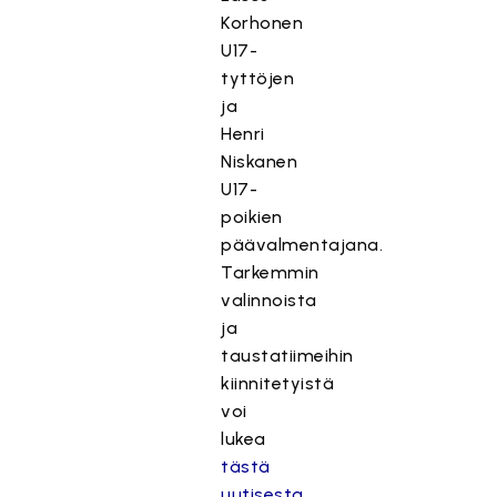
Korhonen
U17-
tyttöjen
ja
Henri
Niskanen
U17-
poikien
päävalmentajana.
Tarkemmin
valinnoista
ja
taustatiimeihin
kiinnitetyistä
voi
lukea
tästä
uutisesta
.