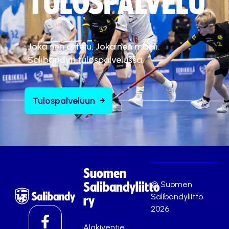
TULOSPALVELU
Jokainen ottelu. Jokainen maali.
Salibandyn tulospalvelussa.
Tulospalveluun
Suomen
© Suomen
Salibandyliitto
Salibandyliitto
ry
2026
Alakiventie