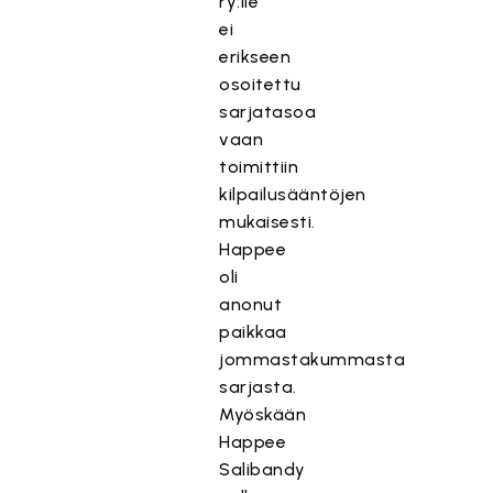
ry:lle
ei
erikseen
osoitettu
sarjatasoa
vaan
toimittiin
kilpailusääntöjen
mukaisesti.
Happee
oli
anonut
paikkaa
jommastakummasta
sarjasta.
Myöskään
Happee
Salibandy