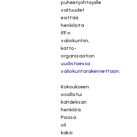
puheenjohtajalle
valtuudet
esittää
henkilöitä
IFF:n
valiokuntiin,
katto-
organisaation
uudistaessa
valiokuntarakennettaan
.
Kokoukseen
osallistui
kahdeksan
henkilöä.
Poissa
oli
kaksi