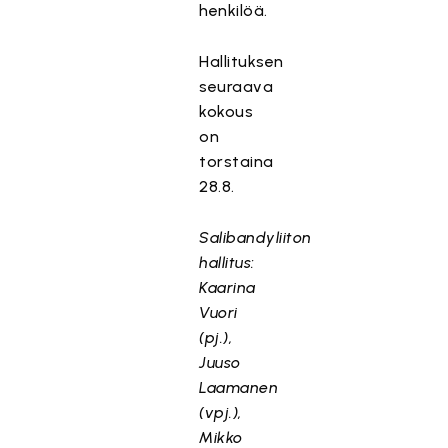
henkilöä.
Hallituksen
seuraava
kokous
on
torstaina
28.8.
Salibandyliiton
hallitus:
Kaarina
Vuori
(pj.),
Juuso
Laamanen
(vpj.),
Mikko