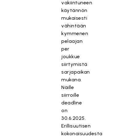
vakiintuneen
käytännön
mukaisesti
vähintään
kymmenen
pelaajan
per
joukkue
siirtymistä
sarjapaikan
mukana.
Näille
siirroille
deadline
on
30.6.2025.
Erillisuutisen
kokonaisuudesta