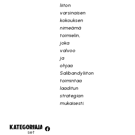
liiton
varsinaisen
kokouksen
nimeämä
toimielin,
joka
valvoo
ja
ohjaa
Salibandyliiton
toimintaa
laaditun
strategian
mukaisesti.
Uuti
KATEGORIA:
JAA:
set