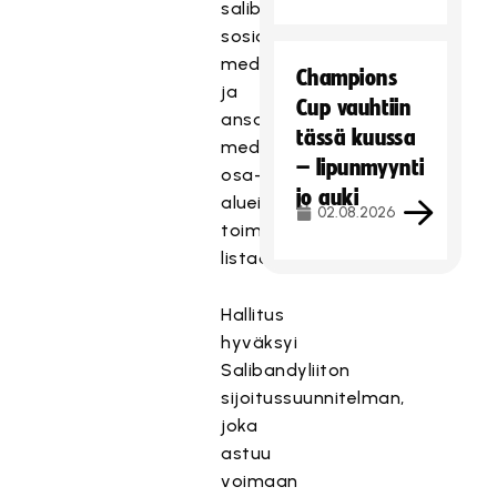
salibandylähetysten,
sosiaalisen
median
Champions
ja
Cup vauhtiin
ansaitun
tässä kuussa
median
– lipunmyynti
osa-
jo auki
alueilla,
02.08.2026
toiminnanjohtaja
listaa.
Hallitus
hyväksyi
Salibandyliiton
sijoitussuunnitelman,
joka
astuu
voimaan