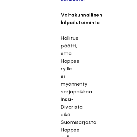
Valtakunnallinen
kilpailutoiminta
Hallitus
päätti,
että
Happee
ry:lle
ei
myönnetty
sarjapaikkaa
Inssi-
Divarista
eikä
Suomisarjasta.
Happee