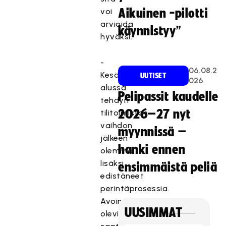
voi
Aikuinen -pilotti
arvioida
käynnistyy”
hyväksi.
-
06.08.2
Kesäkuun
UUTISET
026
alussa
Pelipassit kaudelle
tehdyn
2026–27 nyt
tilitoimiston
vaihdon
myynnissä –
jälkeen
hanki ennen
olemme
lisäksi
ensimmäistä peliä
edistäneet
perintäprosessia.
Avoinna
UUSIMMAT
olevia