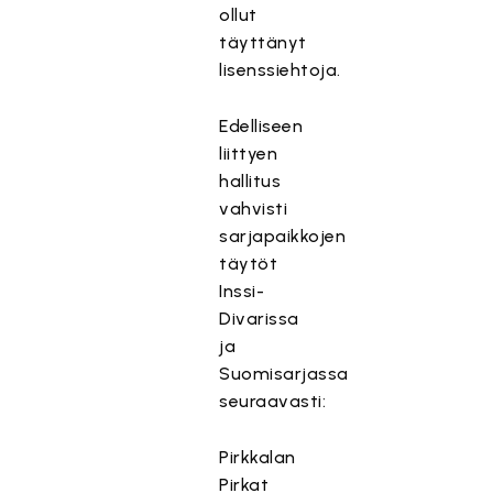
ollut
täyttänyt
lisenssiehtoja.
Edelliseen
liittyen
hallitus
vahvisti
sarjapaikkojen
täytöt
Inssi-
Divarissa
ja
Suomisarjassa
seuraavasti:
Pirkkalan
Pirkat