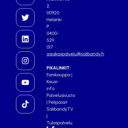
2,
00920
Helsinki
P.
0400-
529
017
asiakaspalvelu@salibandy.fi
PIKALINKIT:
Fanikauppa
|
Kausi-
info
Palvelusivusto
|
Pelipassit
SalibandyTV
|
Tulospalvelu