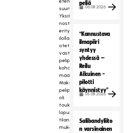
etenee
peliä
06.08.2026
suunnitellusti.
Yksittäisinä
nostoina
erityisellä
“Kannustava
ilolla
ilmapiiri
otetaan
syntyy
vastaan
yhdessä –
pelipassien
Reilu
kohonnut
Aikuinen -
määrä.
pilotti
Maksullisia
käynnistyy”
pelipasseja
05.08.2026
oli
toukokuun
lopun
tilanteen
Salibandyliito
mukaan
n varsinainen