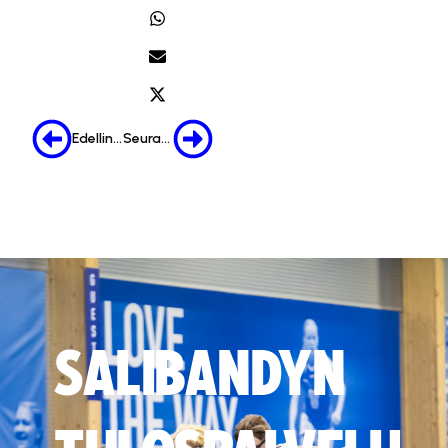
Edellinen
Seuraava
SALIBANDYN